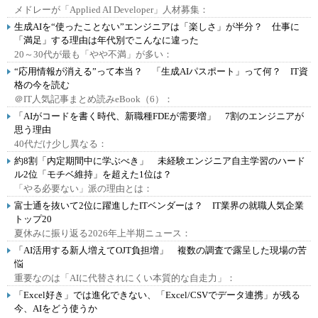
メドレーが「Applied AI Developer」人材募集：
生成AIを“使ったことない”エンジニアは「楽しさ」が半分？ 仕事に
「満足」する理由は年代別でこんなに違った
20～30代が最も「やや不満」が多い：
“応用情報が消える”って本当？ 「生成AIパスポート」って何？ IT資
格の今を読む
＠IT人気記事まとめ読みeBook（6）：
「AIがコードを書く時代、新職種FDEが需要増」 7割のエンジニアが
思う理由
40代だけ少し異なる：
約8割「内定期間中に学ぶべき」 未経験エンジニア自主学習のハード
ル2位「モチベ維持」を超えた1位は？
「やる必要ない」派の理由とは：
富士通を抜いて2位に躍進したITベンダーは？ IT業界の就職人気企業
トップ20
夏休みに振り返る2026年上半期ニュース：
「AI活用する新人増えてOJT負担増」 複数の調査で露呈した現場の苦
悩
重要なのは「AIに代替されにくい本質的な自走力」：
「Excel好き」では進化できない、「Excel/CSVでデータ連携」が残る
今、AIをどう使うか