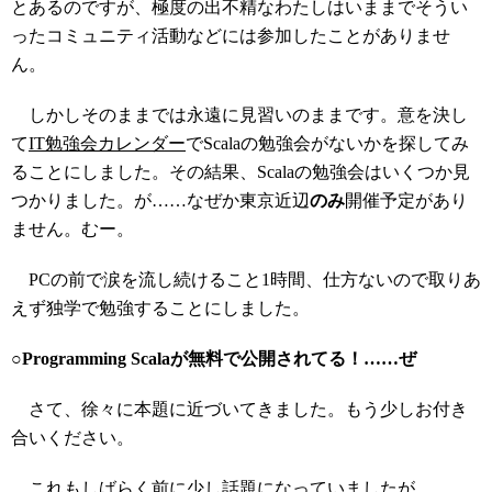
とあるのですが、極度の出不精なわたしはいままでそうい
ったコミュニティ活動などには参加したことがありませ
ん。
しかしそのままでは永遠に見習いのままです。意を決し
て
IT勉強会カレンダー
でScalaの勉強会がないかを探してみ
ることにしました。その結果、Scalaの勉強会はいくつか見
つかりました。が……なぜか東京近辺
のみ
開催予定があり
ません。むー。
PCの前で涙を流し続けること1時間、仕方ないので取りあ
えず独学で勉強することにしました。
○Programming Scalaが無料で公開されてる！……ぜ
さて、徐々に本題に近づいてきました。もう少しお付き
合いください。
これもしばらく前に少し話題になっていましたが、