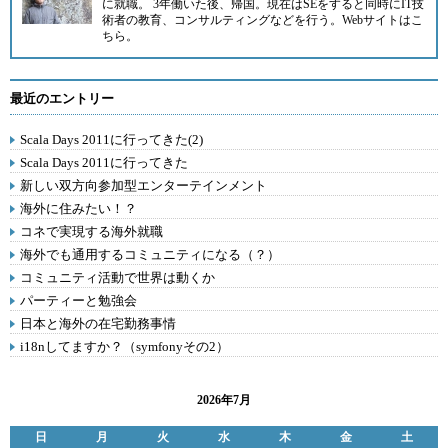
に就職。 3年働いた後、帰国。現在はSEをすると同時にIT技
術者の教育、コンサルティングなどを行う。Webサイトは
こ
ちら
。
最近のエントリー
Scala Days 2011に行ってきた(2)
Scala Days 2011に行ってきた
新しい双方向参加型エンターテインメント
海外に住みたい！？
コネで実現する海外就職
海外でも通用するコミュニティになる（？）
コミュニティ活動で世界は動くか
パーティーと勉強会
日本と海外の在宅勤務事情
i18nしてますか？（symfonyその2）
2026年7月
日
月
火
水
木
金
土