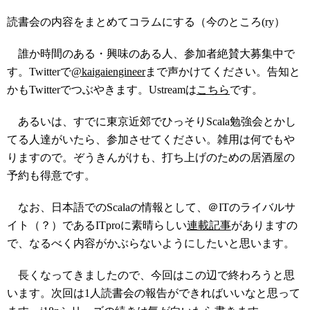
読書会の内容をまとめてコラムにする（今のところ(ry）
誰か時間のある・興味のある人、参加者絶賛大募集中で
す。Twitterで
@kaigaiengineer
まで声かけてください。告知と
かもTwitterでつぶやきます。Ustreamは
こちら
です。
あるいは、すでに東京近郊でひっそりScala勉強会とかし
てる人達がいたら、参加させてください。雑用は何でもや
りますので。ぞうきんがけも、打ち上げのための居酒屋の
予約も得意です。
なお、日本語でのScalaの情報として、＠ITのライバルサ
イト（？）であるITproに素晴らしい
連載記事
がありますの
で、なるべく内容がかぶらないようにしたいと思います。
長くなってきましたので、今回はこの辺で終わろうと思
います。次回は1人読書会の報告ができればいいなと思って