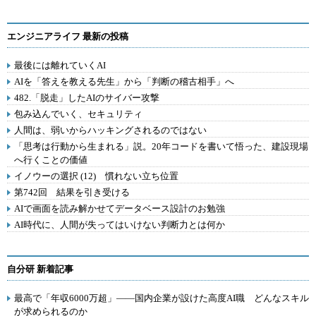
エンジニアライフ 最新の投稿
最後には離れていくAI
AIを「答えを教える先生」から「判断の稽古相手」へ
482.「脱走」したAIのサイバー攻撃
包み込んでいく、セキュリティ
人間は、弱いからハッキングされるのではない
「思考は行動から生まれる」説。20年コードを書いて悟った、建設現場
へ行くことの価値
イノウーの選択 (12) 慣れない立ち位置
第742回 結果を引き受ける
AIで画面を読み解かせてデータベース設計のお勉強
AI時代に、人間が失ってはいけない判断力とは何か
自分研 新着記事
最高で「年収6000万超」――国内企業が設けた高度AI職 どんなスキル
が求められるのか