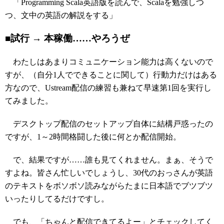
「Programming Scala英語版を読んで、Scalaを勉強しつ
つ、文中の英語の解説をする」
■試行 → 本稼働……やろうぜ
わたしはあまりコミュニケーション能力は高くないので
すが、（自分1人でできることに関して）行動力だけはある
方なので、Ustream配信の練習も兼ねて早速第1回を実行し
てみました。
デスクトップ配信のセットアップ自体に結構戸惑ったの
ですが、1～2時間格闘した後に何とか配信開始。
で、結果ですが……誰も見てくれません。まぁ、そうで
すよね。皆さん忙しいでしょうし、30代のおっさんが英語
のテキストをボソボソ読みながらたまに日本語でブツブツ
いったりしてるだけですし。
でも、「ちゃんと配信できてるよー」とチェックしてく