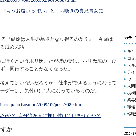
26
: 「もうお腹いっぱい」と、お嘆きの貴兄貴女に
カテゴ
よる『結婚は人生の墓場となり得るのか？』。今回は
る戒めの話。
キャリ
コミ
に行くというホリ氏。だが彼の妻は、ホリ氏流の「ひ
スキル
ず、同行することがなくなった。
ライフ
ワー
考えてはいないだろうか。仕事ができるようになって
人間関
ーダーは、気付けば1人になっているものだ。
技術動
業界動
職場 
転職活
のか？: 自分流を人に押し付けていませんか？
指すか
エンジ