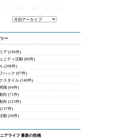
27
28
29
30
31
リー
ア (190件)
ュニティ活動 (86件)
 (208件)
ハック (97件)
クスタイル (140件)
係 (94件)
向 (71件)
向 (123件)
(137件)
動 (50件)
ニアライフ 最新の投稿