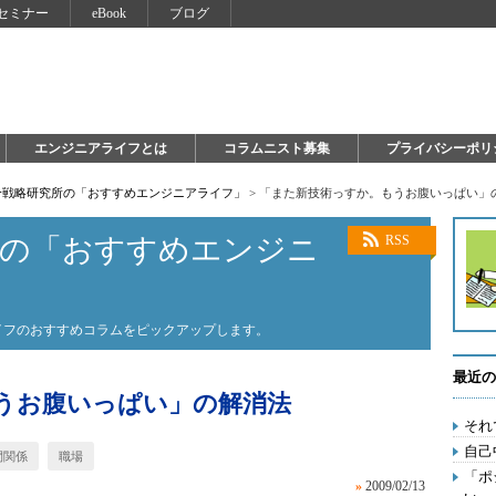
セミナー
eBook
ブログ
エンジニアライフとは
コラムニスト募集
プライバシーポリ
自分戦略研究所の「おすすめエンジニアライフ」
>
「また新技術っすか。もうお腹いっぱい」
所の「おすすめエンジニ
RSS
ライフのおすすめコラムをピックアップします。
最近の
うお腹いっぱい」の解消法
それ
自己
間関係
職場
「ポ
»
2009/02/13