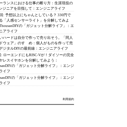
ーランスにおける仕事の断り方：生涯現役の
エンジニアを目指して：エンジニアライフ
2回: 予想以上にちゃんとしている？ 330円で
る「人感センサーライト」を分解してみよ
ThousanDIYの「ガジェット分解ライフ」：エ
ニアライフ
いハードは自分で作って売り出そう。「同人
ドウェア」のすゝめ：個人がものを作って売
デジタルDIYの最前線：エンジニアライフ
回: ローエンドにもRISC-Vが！ダイソーの完全
ヤレスイヤホンを分解してみよう：
ousanDIYの「ガジェット分解ライフ」：エンジ
ライフ
ousanDIYの「ガジェット分解ライフ」：エンジ
ライフ
利用規約