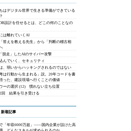
ちはデジタル世界で生きる準備ができている
？
にDB設計を任せるとは、どこの何のことなの
には離れていくAI
を「答えを教える先生」から「判断の稽古相
へ
2.「脱走」したAIのサイバー攻撃
込んでいく、セキュリティ
は、弱いからハッキングされるのではない
考は行動から生まれる」説。20年コードを書
悟った、建設現場へ行くことの価値
ウーの選択 (12) 慣れない立ち位置
42回 結果を引き受ける
 新着記事
で「年収6000万超」――国内企業が設けた高
I職 どんなスキルが求められるのか