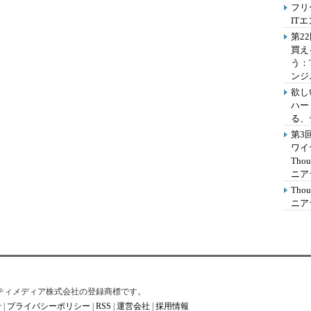
フリ
IT
第2
買え
う：
ンジ
欲し
ハー
る、
第3
ワイ
Th
ニア
Th
ニア
はアイティメディア株式会社の登録商標です。
せ
|
プライバシーポリシー
|
RSS
|
運営会社
|
採用情報