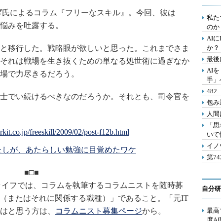
ぎ
氏によるコラム『フリーなスキル』。今回、彼は
私た
悩みを吐露する。
のか
AI
と移行した。戦略眼が欲しいと思った。これまでさま
か？
最後
それは戦場を生き抜くための単なる処世術に過ぎなか
AI
場で力尽きるだろう。
手」
48
士でい続けるべきなのだろうか。それとも、司令官を
包み
人間
「思
いて
イノ
わたしが、あたらしい勉強に目覚めたワケ
第7
■□■
ライフでは、コラムを執筆するコラムニストを随時募
自分研
ア（またはそれに関係する職種）」であること。「元IT
はと思う方は、
コラムニスト募集ページ
から。
最高
度A