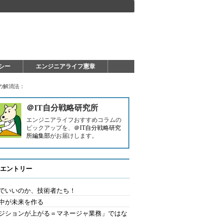
シー
エンジニアライフ憲章
の解消法：
＠IT自分戦略研究所
エンジニアライフおすすめコラムの
ピックアップを、
＠IT自分戦略研究
所編集部
がお届けします。
エントリー
でいいのか、技術者たち！
中が未来を作る
ジションが上がる＝マネージャ業務」ではな