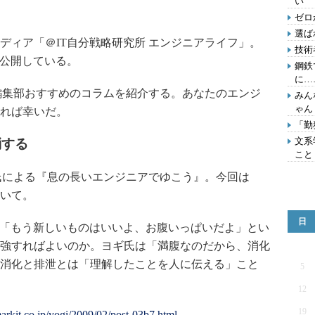
い
ゼロ
選ば
ィア「＠IT自分戦略研究所 エンジニアライフ」。
技術
を公開している。
鋼鉄
に…
編集部おすすめのコラムを紹介する。あなたのエンジ
みん
ゃん
れば幸いだ。
「勤
文系
消する
こと
氏による『息の長いエンジニアでゆこう』。今回は
いて。
日
「もう新しいものはいいよ、お腹いっぱいだよ」とい
強すればよいのか。ヨギ氏は「満腹なのだから、消化
消化と排泄とは「理解したことを人に伝える」こと
5
12
19