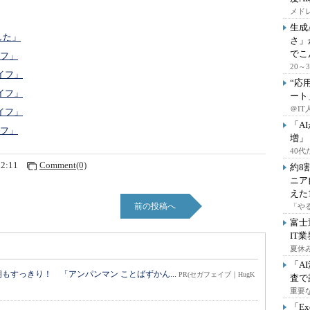
メドレ
生成
した」
さ」
でこ
イフ」
20
イフ」
“応
イフ」
ート
＠IT
イフ」
「A
イフ」
増」
40
32:11
Comment(0)
約8
ニア
えた
前の投稿へ
「や
富士
IT
夏休
「A
すっきり！ 「アンパンマン ことばずかん...
PR(セガフェイブ｜HugK
査で
重要
「E