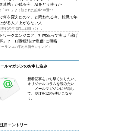
タ連携」が残る今、AIをどう使うか
「＠IT」よく読まれた記事“10選”：
Iで何を変えたの？」と問われる今、転職で年
上がる人／上がらない人
AI時代の年収向上戦略（3）：
トワークエンジニア、社内SEって実は「稼げ
事」？ IT職種別の“単価”に明暗
フリーランスの平均単価ランキング：
メールマガジンのお申し込み
新着記事をいち早く知りたい、
オリジナルコラムを読みたい
――メールマガジンに登録し
て、＠ITを120％使いこなそ
う。
注目エントリー