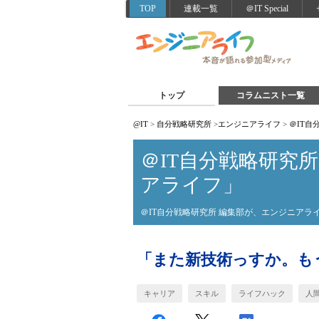
TOP
連載一覧
＠IT Special
トップ
コラムニスト一覧
@IT
>
自分戦略研究所
>
エンジニアライフ
>
＠IT
＠IT自分戦略研究
アライフ」
＠IT自分戦略研究所 編集部が、エンジニア
「また新技術っすか。も
キャリア
スキル
ライフハック
人