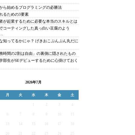
から始めるプログラミングの必勝法
れるための3要素
者が起業するために必要な本当のスキルとは
でコーティングした真っ白い豆腐のよう
…
な知ってるかにゃ？ げきおこぷんぷん丸だに
務時間の2割は自由」の裏側に隠されたもの
学部生がSEデビューするために心掛けておく
2026年7月
月
火
水
木
金
土
1
2
3
4
6
7
8
9
10
11
13
14
15
16
17
18
20
21
22
23
24
25