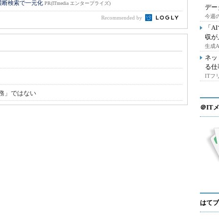
横断検索で一元化
PR(ITmedia エンタープライズ)
デー
今週の
Recommended by
「A
収が
生成
ネッ
る仕
IT
務」ではない
＠IT
はてブ