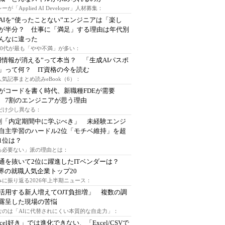
ーが「Applied AI Developer」人材募集：
AIを“使ったことない”エンジニアは「楽し
が半分？ 仕事に「満足」する理由は年代別
んなに違った
～30代が最も「やや不満」が多い：
用情報が消える”って本当？ 「生成AIパスポ
」って何？ IT資格の今を読む
人気記事まとめ読みeBook（6）：
Iがコードを書く時代、新職種FDEが需要
 7割のエンジニアが思う理由
代だけ少し異なる：
割「内定期間中に学ぶべき」 未経験エンジ
自主学習のハードル2位「モチベ維持」を超
1位は？
る必要ない」派の理由とは：
通を抜いて2位に躍進したITベンダーは？
業界の就職人気企業トップ20
みに振り返る2026年上半期ニュース：
I活用する新人増えてOJT負担増」 複数の調
露呈した現場の苦悩
なのは「AIに代替されにくい本質的な自走力」：
xcel好き」では進化できない、「Excel/CSVで