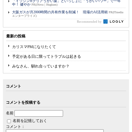
「イソジン®クリアうがい薬」といっしょに「うがいパワー」で一年
中！ 健やか
PR(iNova｜Hugkum)
大阪ガスが月2000時間の共有作業を削減！ 現場のAI活用術
PR(ITmedia
エンタープライズ)
Recommended by
最新の投稿
カリスマPMになりたくて
予定がある日に限ってトラブルは起きる
みなさん、馴れ合っていますか？
コメント
コメントを投稿する
名前
名前を記憶しておく
コメント：