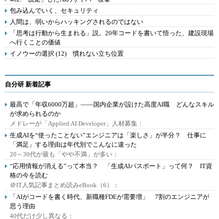
包み込んでいく、セキュリティ
人間は、弱いからハッキングされるのではない
「思考は行動から生まれる」説。20年コードを書いて悟った、建設現場
へ行くことの価値
イノウーの選択 (12) 慣れない立ち位置
自分研 新着記事
最高で「年収6000万超」――国内企業が設けた高度AI職 どんなスキル
が求められるのか
メドレーが「Applied AI Developer」人材募集：
生成AIを“使ったことない”エンジニアは「楽しさ」が半分？ 仕事に
「満足」する理由は年代別でこんなに違った
20～30代が最も「やや不満」が多い：
“応用情報が消える”って本当？ 「生成AIパスポート」って何？ IT資
格の今を読む
＠IT人気記事まとめ読みeBook（6）：
「AIがコードを書く時代、新職種FDEが需要増」 7割のエンジニアが
思う理由
40代だけ少し異なる：