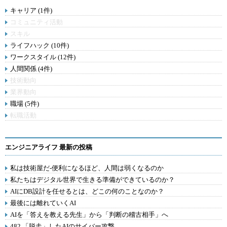
キャリア (1件)
コミュニティ活動
スキル
ライフハック (10件)
ワークスタイル (12件)
人間関係 (4件)
技術動向
業界動向
職場 (5件)
転職活動
エンジニアライフ 最新の投稿
私は技術屋だ-便利になるほど、人間は弱くなるのか
私たちはデジタル世界で生きる準備ができているのか？
AIにDB設計を任せるとは、どこの何のことなのか？
最後には離れていくAI
AIを「答えを教える先生」から「判断の稽古相手」へ
482.「脱走」したAIのサイバー攻撃