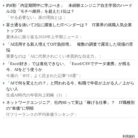
約8割「内定期間中に学ぶべき」 未経験エンジニア自主学習のハード
ル2位「モチベ維持」を超えた1位は？
「やる必要ない」派の理由とは：
富士通を抜いて2位に躍進したITベンダーは？ IT業界の就職人気企業
トップ20
夏休みに振り返る2026年上半期ニュース：
「AI活用する新人増えてOJT負担増」 複数の調査で露呈した現場の苦
悩
重要なのは「AIに代替されにくい本質的な自走力」：
「Excel好き」では進化できない、「Excel/CSVでデータ連携」が残る
今、AIをどう使うか
今週の「＠IT」よく読まれた記事“10選”：
「AIで何を変えたの？」と問われる今、転職で年収が上がる人／上がら
ない人
生成AI時代の年収向上戦略（3）：
ネットワークエンジニア、社内SEって実は「稼げる仕事」？ IT職種別
の“単価”に明暗
ITフリーランスの平均単価ランキング：
利用規約