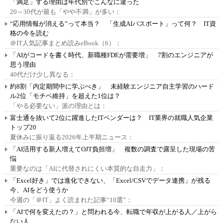
「満足」する理由は年代別でこんなに違った
20～30代が最も「やや不満」が多い：
“応用情報が消える”って本当？ 「生成AIパスポート」って何？ IT資
格の今を読む
＠IT人気記事まとめ読みeBook（6）：
「AIがコードを書く時代、新職種FDEが需要増」 7割のエンジニアが
思う理由
40代だけ少し異なる：
約8割「内定期間中に学ぶべき」 未経験エンジニア自主学習のハード
ル2位「モチベ維持」を超えた1位は？
「やる必要ない」派の理由とは：
富士通を抜いて2位に躍進したITベンダーは？ IT業界の就職人気企業
トップ20
夏休みに振り返る2026年上半期ニュース：
「AI活用する新人増えてOJT負担増」 複数の調査で露呈した現場の苦
悩
重要なのは「AIに代替されにくい本質的な自走力」：
「Excel好き」では進化できない、「Excel/CSVでデータ連携」が残る
今、AIをどう使うか
今週の「＠IT」よく読まれた記事“10選”：
「AIで何を変えたの？」と問われる今、転職で年収が上がる人／上がら
ない人