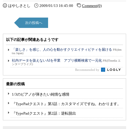
はやしさとし
2009/01/13 16:45:00
Comment(0)
次の投稿へ
以下の記事が関連あるようです
「楽しさ」を感じ、人の心を動かすクリエイティビティを届ける
PR(den
tsu Japan)
社内データを扱えないAIを卒業 アプリ横断検索で一元化
PR(ITmedia エ
ンタープライズ)
Recommended by
最新の投稿
1/3のピアノが弾きたい純情な感情
『TypePadクエスト』第3話：カスタマイズですね。わかります。
『TypePadクエスト』第2話：逆転脱出