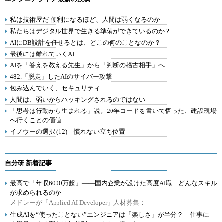
私は技術屋だ-便利になるほど、人間は弱くなるのか
私たちはデジタル世界で生きる準備ができているのか？
AIにDB設計を任せるとは、どこの何のことなのか？
最後には離れていくAI
AIを「答えを教える先生」から「判断の稽古相手」へ
482.「脱走」したAIのサイバー攻撃
包み込んでいく、セキュリティ
人間は、弱いからハッキングされるのではない
「思考は行動から生まれる」説。20年コードを書いて悟った、建設現場
へ行くことの価値
イノウーの選択 (12) 慣れない立ち位置
自分研 新着記事
最高で「年収6000万超」――国内企業が設けた高度AI職 どんなスキル
が求められるのか
メドレーが「Applied AI Developer」人材募集：
生成AIを“使ったことない”エンジニアは「楽しさ」が半分？ 仕事に