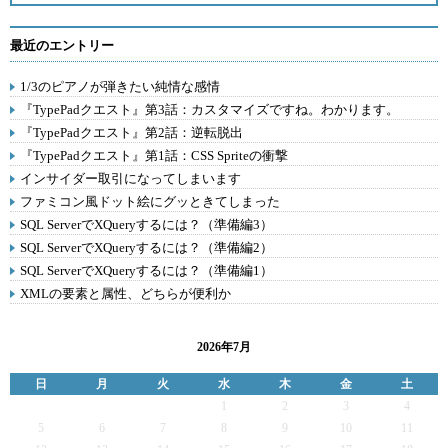
最近のエントリー
1/3のピアノが弾きたい純情な感情
『TypePadクエスト』第3話：カスタマイズですね。わかります。
『TypePadクエスト』第2話：逆転脱出
『TypePadクエスト』第1話：CSS Spriteの衝撃
インサイダー取引になってしまいます
ファミコン風ドット絵にグッときてしまった
SQL ServerでXQueryするには？（準備編3）
SQL ServerでXQueryするには？（準備編2）
SQL ServerでXQueryするには？（準備編1）
XMLの要素と属性、どちらが便利か
2026年7月
日
月
火
水
木
金
土
1
2
3
4
5
6
7
8
9
10
11