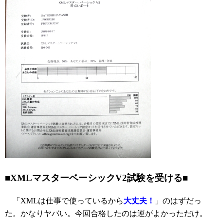
■XMLマスターベーシックV2試験を受ける■
「XMLは仕事で使っているから
大丈夫！
」のはずだっ
た。かなりヤバい。今回合格したのは運がよかっただけ。