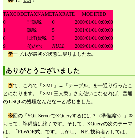
21
22
TAXCODE
23
/* XML文書のハンドルを取得 */
TAXNAME
TAXRATE
MODIFIED
24
EXEC
sp_xml_preparedocument
@hdoc
output
,
@xmltext
0
非課税
0
2000/01/01 0:00:00
25
26
1
課税
5
2001/01/01 0:00:00
27
/* 実行 */
8
旧消費税
3
2008/01/01 0:00:00
28
DELETE
29
TAX
9
その他
NULL
2009/01/01 0:00:00
30
FROM
31
OPENXML
(
@hdoc
,
N
'/export/data'
,
2
)
テ
ーブルが最初の状態に戻りましたね。
32
WITH
(
val1
VARCHAR
(
50
))
ox
33
WHERE
34
TAX
.
TAXCODE
=
ox
.
val1
ありがとうございました
35
36
37
/* XML文書を解放 */
さ
て、これで「XML」→「テーブル」を一通り行ったこ
38
EXEC
sp_xml_removedocument
@hdoc
39
とになります。「XML三人衆」さえ使いこなせれば、普通
40
のT-SQLの処理なんだなーと感じました。
41
/* 実行結果の確認 */
42
SELECT
*
FROM
TAX
今
回の「SQL ServerでXQueryするには？（準備編3）」を
もって、準備編は終了です。そして、XQueryの次のテーマ
は、「FLWOR式」です。しかし、.NET技術者としては、