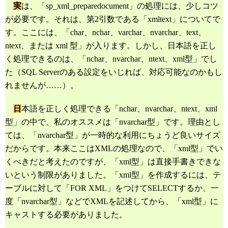
実
は、「sp_xml_preparedocument」の処理には、少しコツ
が必要です。それは、第2引数である「xmltext」についてで
す。ここには、「char、nchar、varchar、nvarchar、text、
ntext、または xml 型」が入ります。しかし、日本語を正し
く処理できるのは、「nchar、nvarchar、ntext、xml型」でし
た（SQL Serverのある設定をいじれば、対応可能なのかもし
れませんが……）。
日
本語を正しく処理できる「nchar、nvarchar、ntext、xml
型」の中で、私のオススメは「nvarchar型」です。理由とし
ては、「nvarchar型」が一時的な利用にちょうど良いサイズ
だからです。本来ここはXMLの処理なので、「xml型」でい
くべきだと考えたのですが、「xml型」は直接手書きできな
いという制限がありました。「xml型」を作成するには、テ
ーブルに対して「FOR XML」をつけてSELECTするか、一
度「nvarchar型」などでXMLを記述してから、「xml型」に
キャストする必要がありました。