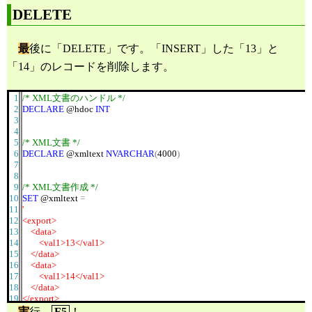
41
42
DELETE
/* XML文書を解放 */
43
EXEC
sp_xml_removedocument
@hdoc
44
45
最
後に「DELETE」です。「INSERT」した「13」と
46
/* 実行結果の確認 */
「14」のレコードを削除します。
47
SELECT
*
FROM
TAX
48
1
/* XML文書のハンドル */
2
DECLARE
@hdoc
INT
3
4
5
/* XML文書 */
6
DECLARE
@xmltext
NVARCHAR
(
4000
)
7
8
9
/* XML文書作成 */
10
SET
@xmltext
=
11
'
12
<export>
13
<data>
14
<val1>13</val1>
15
</data>
16
<data>
17
<val1>14</val1>
18
</data>
19
</export>
20
'
実
行。
F5
！