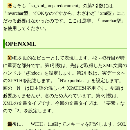
そ
もそも「sp_xml_preparedocument」の第2引数には、
「nvarchar型」でOKなのですから、わざわざ「xml型」にこ
だわる必要はなかったのです。ここは是非、「nvarchar型」
を使用してください。
OPENXML
X
MLを動的なビューとして表現します。42～43行目が特
に重要な部分です。第1引数は、先ほど取得したXML文書の
ハンドル「@hdoc」を設定します。第2引数は、実データへ
のXPATHを記述します。「N'/export/data'」を設定します。
頭の「N」は日本語の混じったXPATH対応用です。今回は
必要ありませんが、念のため入れています。第3引数は、
XMLの文書タイプです。今回の文書タイプは、「要素」な
ので「2」を設定します。
最
後に、「WITH」に続けてスキーマを記述します。SQL