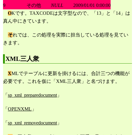
32
9
その他
NULL
2009/01/01 0:00:00
33
/* 実行 */
34
INSERT
INTO
O
Kです。TAXCODEは文字型なので、「13」と「14」は
35
TAX
真ん中にきています。
36
SELECT
37
ox
.
val1
,
/* TAXCODE */
38
ox
.
val2
,
/* TAXNAME */
そ
れでは、この処理を実際に担当している処理を見てい
39
ox
.
val3
,
/* TAXRATE */
40
ox
.
val4
/* MODIFIED */
きます。
41
FROM
42
OPENXML
(
@hdoc
,
N
'/export/data'
,
2
)
43
WITH
(
val1
VARCHAR
(
50
),
val2
VARCHAR
(
50
),
val3
INT
,
val4
DATETI
XML三人衆
44
WHERE
45
ox
.
val1
NOT
IN
(
SELECT
TAXCODE
FROM
TAX
)
46
X
MLでテーブルに更新を掛けるには、合計三つの機能が
47
48
/* XML文書を解放 */
必要です。これを仮に「XML三人衆」と名づけます。
49
EXEC
sp_xml_removedocument
@hdoc
50
51
「
sp_xml_preparedocument
」
52
/* 実行結果の確認 */
53
SELECT
*
FROM
TAX
「
OPENXML
」
「
sp_xml_removedocument
」