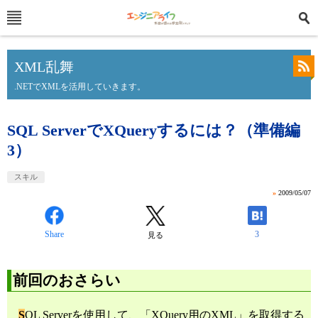
XML乱舞
.NETでXMLを活用していきます。
SQL ServerでXQueryするには？（準備編
3）
スキル
»
2009/05/07
Share
3
見る
前回のおさらい
S
QL Serverを使用して、「XQuery用のXML」を取得する