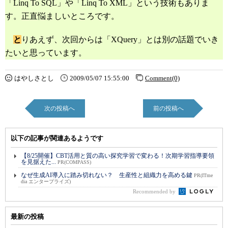
「Linq To SQL」や「Linq To XML」という技術もありま
す。正直悩ましいところです。
と
りあえず、次回からは「XQuery」とは別の話題でいき
たいと思っています。
はやしさとし
2009/05/07 15:55:00
Comment(0)
次の投稿へ
前の投稿へ
以下の記事が関連あるようです
【8/25開催】CBT活用と質の高い探究学習で変わる！次期学習指導要領
を見据えた...
PR(COMPASS)
なぜ生成AI導入に踏み切れない？ 生産性と組織力を高める鍵
PR(ITme
dia エンタープライズ)
Recommended by
最新の投稿