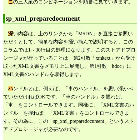
こ
の三人衆のコンビネーションを順番に見ていきます。
sp_xml_preparedocument
深
い内容は、上のリンクから「MSDN」を直接ご参照い
ただくとして、簡単な内容を掻い摘んで説明すると、この
コラムでは1～30行目の処理になります。このストアドプロ
シージャが行っていることは、第2引数「xmltext」から受け
取ったXML文書をメモリ上に展開し、第1引数「hdoc」に
XML文書のハンドルを取得します。
ハ
ンドルとは、例えば、「車のハンドル」を思い浮かべ
ていただければOKです。「車のハンドル」を握れば、
「車」をコントロールできます。同様に、「XML文書のハ
ンドル」を握れば、「XML文書」をコントロールできま
す。その為に、この「sp_xml_preparedocument」というスト
アドプロシージャが必要なのです。