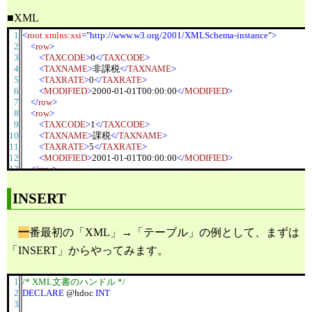
■XML
1
<
root
xmlns:xsi
=
"
http://www.w3.org/2001/XMLSchema-instance
"
>
2
<
row
>
3
<
TAXCODE
>
0
</
TAXCODE
>
4
<
TAXNAME
>
非課税
</
TAXNAME
>
5
<
TAXRATE
>
0
</
TAXRATE
>
6
<
MODIFIED
>
2000-01-01T00:00:00
</
MODIFIED
>
7
</
row
>
8
<
row
>
9
<
TAXCODE
>
1
</
TAXCODE
>
10
<
TAXNAME
>
課税
</
TAXNAME
>
11
<
TAXRATE
>
5
</
TAXRATE
>
12
<
MODIFIED
>
2001-01-01T00:00:00
</
MODIFIED
>
13
</
row
>
14
<
row
>
15
<
TAXCODE
>
8
</
TAXCODE
>
INSERT
16
<
TAXNAME
>
旧消費税
</
TAXNAME
>
17
<
TAXRATE
>
3
</
TAXRATE
>
18
<
MODIFIED
>
2008-01-01T00:00:00
</
MODIFIED
>
一
番最初の「XML」→「テーブル」の例として、まずは
19
</
row
>
20
<
row
>
「INSERT」からやってみます。
21
<
TAXCODE
>
9
</
TAXCODE
>
22
<
TAXNAME
>
その他
</
TAXNAME
>
23
<
TAXRATE
xsi:nil
=
"
true
"
/>
1
/* XML文書のハンドル */
24
<
MODIFIED
>
2009-01-01T00:00:00
</
MODIFIED
>
2
DECLARE
@hdoc
INT
25
</
row
>
3