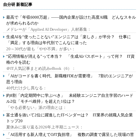
自分研 新着記事
最高で「年収6000万超」――国内企業が設けた高度AI職 どんなスキル
が求められるのか
メドレーが「Applied AI Developer」人材募集：
生成AIを“使ったことない”エンジニアは「楽しさ」が半分？ 仕事に
「満足」する理由は年代別でこんなに違った
20～30代が最も「やや不満」が多い：
“応用情報が消える”って本当？ 「生成AIパスポート」って何？ IT資
格の今を読む
＠IT人気記事まとめ読みeBook（6）：
「AIがコードを書く時代、新職種FDEが需要増」 7割のエンジニアが
思う理由
40代だけ少し異なる：
約8割「内定期間中に学ぶべき」 未経験エンジニア自主学習のハード
ル2位「モチベ維持」を超えた1位は？
「やる必要ない」派の理由とは：
富士通を抜いて2位に躍進したITベンダーは？ IT業界の就職人気企業
トップ20
夏休みに振り返る2026年上半期ニュース：
「AI活用する新人増えてOJT負担増」 複数の調査で露呈した現場の苦