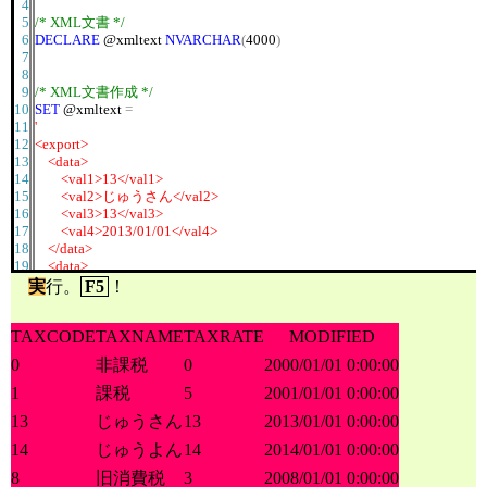
26
</
root
>
4
5
/* XML文書 */
6
DECLARE
@xmltext
NVARCHAR
(
4000
)
7
8
9
/* XML文書作成 */
10
SET
@xmltext
=
11
'
12
<export>
13
<data>
14
<val1>13</val1>
15
<val2>じゅうさん</val2>
16
<val3>13</val3>
17
<val4>2013/01/01</val4>
18
</data>
19
<data>
20
<val1>14</val1>
実
行。
F5
！
21
<val2>じゅうよん</val2>
22
<val3>14</val3>
TAXCODE
23
<val4>2014/01/01</val4>
TAXNAME
TAXRATE
MODIFIED
24
</data>
0
非課税
0
2000/01/01 0:00:00
25
</export>
26
'
1
課税
5
2001/01/01 0:00:00
27
13
じゅうさん
13
2013/01/01 0:00:00
28
29
/* XML文書のハンドルを取得 */
14
じゅうよん
14
2014/01/01 0:00:00
30
EXEC
sp_xml_preparedocument
@hdoc
output
,
@xmltext
31
8
旧消費税
3
2008/01/01 0:00:00