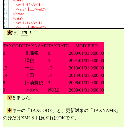
13
<data>
14
<val1>13</val1>
15
<val2>十三</val2>
16
</data>
17
<data>
18
<val1>14</val1>
19
<val2>十四</val2>
20
</data>
実
行。
F5
！
21
</export>
22
'
TAXCODE
23
TAXNAME
TAXRATE
MODIFIED
24
0
非課税
0
2000/01/01 0:00:00
25
/* XML文書のハンドルを取得 */
26
EXEC
sp_xml_preparedocument
@hdoc
output
,
@xmltext
1
課税
5
2001/01/01 0:00:00
27
13
十三
13
2013/01/01 0:00:00
28
29
/* 実行 */
14
十四
14
2014/01/01 0:00:00
30
UPDATE
31
TAX
8
旧消費税
3
2008/01/01 0:00:00
32
SET
9
その他
NULL
2009/01/01 0:00:00
33
TAX
.
TAXCODE
=
ox
.
val1
,
34
TAX
.
TAXNAME
=
ox
.
val2
で
きました。
35
FROM
36
OPENXML
(
@hdoc
,
N
'/export/data'
,
2
)
37
WITH
(
val1
VARCHAR
(
50
),
val2
VARCHAR
(
50
))
ox
主
キーの「TAXCODE」と、更新対象の「TAXNAME」
38
WHERE
の分だけXMLを用意すればOKです。
39
TAX
.
TAXCODE
=
ox
.
val1
40