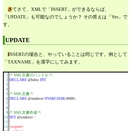
さ
てさて、XMLで「INSERT」ができるならば、
「UPDATE」も可能なのでしょうか？ その答えは「Yes」で
す。
UPDATE
I
NSERTの場合と、やっていることは同じです。例として
「TAXNAME」を漢字にしてみます。
1
/* XML文書のハンドル */
2
DECLARE
@hdoc
INT
3
4
5
/* XML文書 */
6
DECLARE
@xmltext
NVARCHAR
(
4000
)
7
8
9
/* XML文書作成 */
10
SET
@xmltext
=
11
'
12
<export>