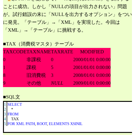
ことに成功。しかし「NULLの項目が出力されない」問題
が。試行錯誤の末に「NULLを出力するオプション」をつい
に発見。「テーブル」→「XML」を実現した。今回は
「XML」→「テーブル」に挑戦する。
■TAX（消費税マスタ）テーブル
TAXCODE
TAXNAME
TAXRATE
MODIFIED
0
非課税
0
2000/01/01 0:00:00
1
課税
5
2001/01/01 0:00:00
8
旧消費税
3
2008/01/01 0:00:00
9
その他
NULL
2009/01/01 0:00:00
■SQL文
1
SELECT
2
*
3
FROM
4
TAX
5
FOR XML PATH
,
ROOT
,
ELEMENTS XSINIL