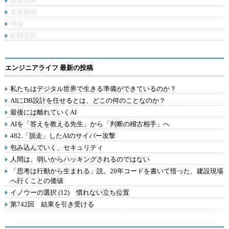
技術動向
業界動向
職場
転職活動
エンジニアライフ 最新の投稿
私たちはデジタル世界で生きる準備ができているのか？
AIにDB設計を任せるとは、どこの何のことなのか？
最後には離れていくAI
AIを「答えを教える先生」から「判断の稽古相手」へ
482.「脱走」したAIのサイバー攻撃
包み込んでいく、セキュリティ
人間は、弱いからハッキングされるのではない
「思考は行動から生まれる」説。20年コードを書いて悟った、建設現場
へ行くことの価値
イノウーの選択 (12) 慣れない立ち位置
第742回 結果を引き受ける