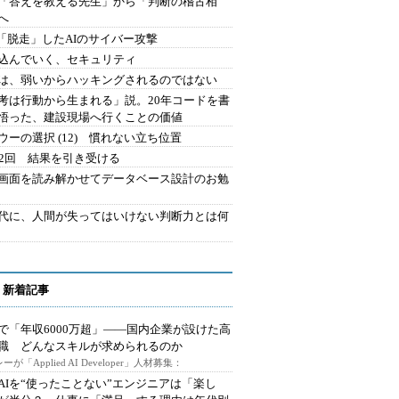
を「答えを教える先生」から「判断の稽古相
へ
2.「脱走」したAIのサイバー攻撃
込んでいく、セキュリティ
は、弱いからハッキングされるのではない
考は行動から生まれる」説。20年コードを書
悟った、建設現場へ行くことの価値
ウーの選択 (12) 慣れない立ち位置
42回 結果を引き受ける
で画面を読み解かせてデータベース設計のお勉
時代に、人間が失ってはいけない判断力とは何
 新着記事
で「年収6000万超」――国内企業が設けた高
I職 どんなスキルが求められるのか
ーが「Applied AI Developer」人材募集：
AIを“使ったことない”エンジニアは「楽し