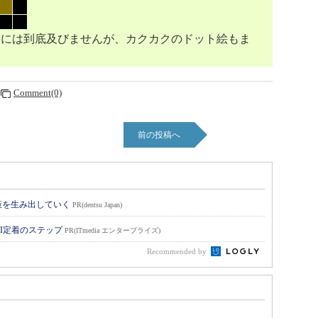
ラフィックには到底及びませんが、カクカクのドット絵もま
Comment(0)
前の投稿へ
策を生み出していく
PR(dentsu Japan)
I定着のステップ
PR(ITmedia エンタープライズ)
Recommended by