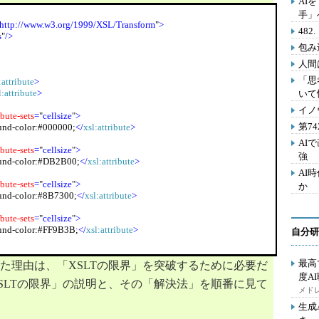
AI
手」
http://www.w3.org/1999/XSL/Transform
"
>
48
s
"
/>
包み
人間
「思
:attribute
>
l:attribute
>
いて
イノ
ibute-sets
=
"
cellsize
"
>
第7
und-color:#000000;
</
xsl:attribute
>
AI
ibute-sets
=
"
cellsize
"
>
強
und-color:#DB2B00;
</
xsl:attribute
>
AI
ibute-sets
=
"
cellsize
"
>
か
und-color:#8B7300;
</
xsl:attribute
>
ibute-sets
=
"
cellsize
"
>
und-color:#FF9B3B;
</
xsl:attribute
>
自分研
最高
った理由は、「XSLTの限界」を突破するために必要だ
度A
SLTの限界」の説明と、その「解決法」を順番に見て
llspacing
=
"
1
"
>
メドレ
>
生成