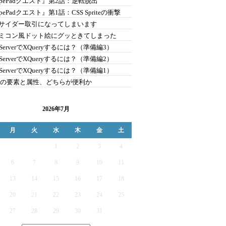
ypePadクエスト』第2話：逆転脱出
pePadクエスト』第1話：CSS Spriteの衝撃
サイダー取引になってしまいます
ミコン風ドット絵にグッときてしまった
 ServerでXQueryするには？（準備編3）
 ServerでXQueryするには？（準備編2）
 ServerでXQueryするには？（準備編1）
Lの要素と属性、どちらが便利か
2026年7月
月
火
水
木
金
土
1
2
3
4
6
7
8
9
10
11
13
14
15
16
17
18
20
21
22
23
24
25
27
28
29
30
31