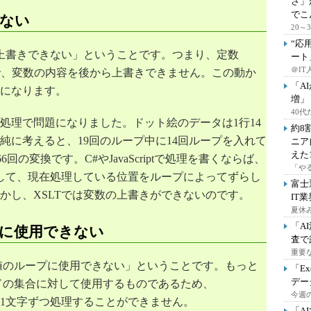
さ」
でこ
きない
20
“応
は上書きできない」ということです。つまり、定数
ート
"
>
＠IT
ので、変数の内容を後から上書きできません。この動か
t
"
select
=
"
1
"
/>
「A
になります。
ct
=
"
string-length(@value)
"
/>
増」
40
処理で問題になりました。ドット絵のデータは1行14
約8
純に考えると、19回のループ中に14回ループを入れて
ニア
えた
6回の変換です。C#やJavaScriptで処理を書くならば、
「や
義して、現在処理している位置をループによってずらし
富士
かし、XSLTでは変数の上書きができないのです。
IT
prmcount,1) = '0'
"
>
夏休
></
td
>
「A
ープに使用できない
prmcount,1) = '1'
"
>
査で
></
td
>
重要
は属性値のループに使用できない」ということです。もっと
prmcount,1) = '2'
"
>
「E
></
td
>
デー
ノードの集合に対して使用するものであるため、
今週の
属性値を1文字ずつ処理することができません。
prmcount,1) = '3'
"
>
「A