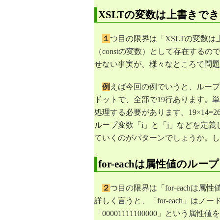
28
</
table
>
29
</
xsl:template
>
XSLTの変数は上書きで
30
31
32
<
xsl:template
match
=
"
row
"
>
１
つ目の限界は「XSLTの変数
33
<
tr
>
34
<
xsl:call-template
name
=
"
countup
（constの変数）として存在する
35
<
xsl:with-param
name
=
"
prmcoun
せない事実が、様々なところで問題
36
<
xsl:with-param
name
=
"
len
"
sele
37
</
xsl:call-template
>
38
</
tr
>
例
えば今回の例でいうと、ループ
39
</
xsl:template
>
40
ドットで、全部で19行あります。単
41
42
<
xsl:template
name
=
"
countup
"
>
処理する必要があります。19×14=26
43
<
xsl:param
name
=
"
prmcount
"
/>
ループ変数「i」と「j」などを定
44
<
xsl:param
name
=
"
len
"
/>
45
<
xsl:choose
>
ていくのがパターンでしょうか。し
46
<
xsl:when
test
=
"
substring(@value,$
47
<
td
xsl:use-attribute-sets
=
"
cell0
"
48
</
xsl:when
>
for-eachは属性値のル
49
<
xsl:when
test
=
"
substring(@value,$
50
<
td
xsl:use-attribute-sets
=
"
cell1
"
51
</
xsl:when
>
２
つ目の限界は「for-each
52
<
xsl:when
test
=
"
substring(@value,$
53
<
td
xsl:use-attribute-sets
=
"
cell2
"
詳しく言うと、「for-each」は
54
</
xsl:when
>
「00001111100000」という
55
<
xsl:when
test
=
"
substring(@value,$