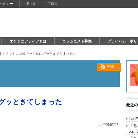
セミナー
eBook
ブログ
エンジニアライフとは
コラムニスト募集
プライバシーポリ
舞
>
ファミコン風ドット絵にグッときてしまった：
RSS
グッときてしまった
最近の
1/
»
2009/05/27
『T
ね。