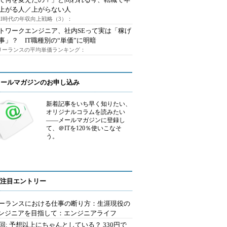
上がる人／上がらない人
AI時代の年収向上戦略（3）：
トワークエンジニア、社内SEって実は「稼げ
事」？ IT職種別の“単価”に明暗
フリーランスの平均単価ランキング：
メールマガジンのお申し込み
新着記事をいち早く知りたい、
オリジナルコラムを読みたい
――メールマガジンに登録し
て、＠ITを120％使いこなそ
う。
注目エントリー
ーランスにおける仕事の断り方：生涯現役の
エンジニアを目指して：エンジニアライフ
2回: 予想以上にちゃんとしている？ 330円で