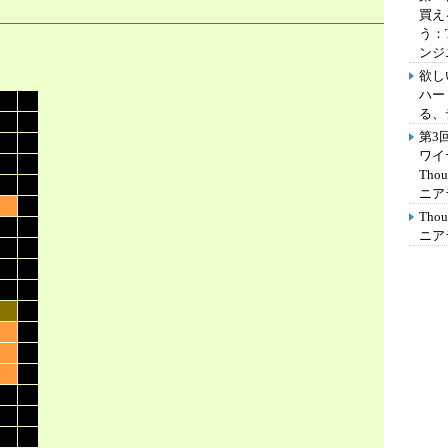
買え
う：
ンジ
欲し
ハー
る、
第3
ワイ
Th
ニア
Th
ニア