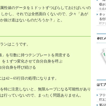
></
td
>
収が
属性値のデータを１ドットずつばらしておけばいいの
生成
。しかし、それでは全然面白くないので、少々「あが
ネッ
"
>
る仕
t
"
select
=
"
$prmcount + 1
"
/>
か抜け道はないものだろうか？」と。
ct
=
"
$len
"
/>
IT
＠IT
ランはこうです。
値」を引数に持つテンプレートを用意する
」を１ずつ変化させて自分自身を呼ぶ
自分自身を呼び続ける
には42～65行目の処理になります。
はてブ
を特に注意しないと、無限ループになる可能性があり
は行っていないので、まったく問題ありません。
フリ
IT
第2