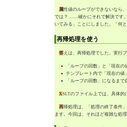
56
<
td
xsl:use-attribute-sets
=
"
cell3
"
57
</
xsl:when
>
属
性値のループができないなら、
58
</
xsl:choose
>
59
<
xsl:if
test
=
"
$prmcount != $len
"
>
では？ ……確かにそれで解決です
60
<
xsl:call-template
name
=
"
countup
61
<
xsl:with-param
name
=
"
prmcoun
いてみる」ことにしました。「何と
62
<
xsl:with-param
name
=
"
len
"
sele
63
</
xsl:call-template
>
64
</
xsl:if
>
再帰処理を使う
65
</
xsl:template
>
66
67
答
えは、再帰処理でした。実行プ
68
</
xsl:stylesheet
>
「ループの回数」と「現在の
テンプレート内で「現在の値
「ループの回数」になるまで
X
SLTのファイル上では、具体的
再
帰処理は、「処理の終了条件」
ます。今回は、それほど複雑な処理