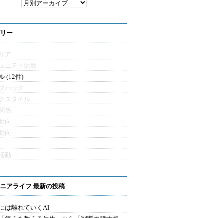
リー
リア
ュニティ活動
 (12件)
フハック
クスタイル
関係
動向
動向
活動
ニアライフ 最新の投稿
には離れていくAI