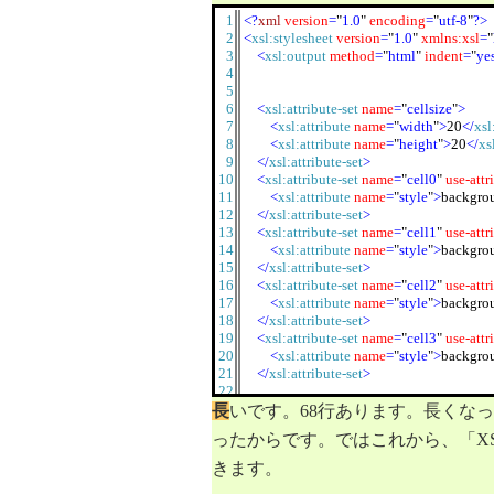
1
<?
xml
version
=
"
1.0
"
encoding
=
"
utf-8
"
?>
2
<
xsl:stylesheet
version
=
"
1.0
"
xmlns:xsl
=
"
3
<
xsl:output
method
=
"
html
"
indent
=
"
ye
4
5
6
<
xsl:attribute-set
name
=
"
cellsize
"
>
7
<
xsl:attribute
name
=
"
width
"
>
20
</
xsl
8
<
xsl:attribute
name
=
"
height
"
>
20
</
xs
9
</
xsl:attribute-set
>
10
<
xsl:attribute-set
name
=
"
cell0
"
use-attr
11
<
xsl:attribute
name
=
"
style
"
>
backgro
12
</
xsl:attribute-set
>
13
<
xsl:attribute-set
name
=
"
cell1
"
use-attr
14
<
xsl:attribute
name
=
"
style
"
>
backgro
15
</
xsl:attribute-set
>
16
<
xsl:attribute-set
name
=
"
cell2
"
use-attr
17
<
xsl:attribute
name
=
"
style
"
>
backgro
18
</
xsl:attribute-set
>
19
<
xsl:attribute-set
name
=
"
cell3
"
use-attr
20
<
xsl:attribute
name
=
"
style
"
>
backgro
21
</
xsl:attribute-set
>
22
23
長
いです。68行あります。長くな
24
<
xsl:template
match
=
"
/root
"
>
ったからです。ではこれから、「X
25
<
table
border
=
"
0
"
cellpadding
=
"
0
"
ce
26
<
xsl:apply-templates
select
=
"
row
"
きます。
27
</
xsl:apply-templates
>