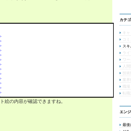
カテゴ
キャ
>
コミ
>
>
スキル
>
ライ
>
ワー
>
>
人間
>
技術
>
>
業界
>
職場
>
>
転職
>
ト絵の内容が確認できますね。
>
>
>
エンジ
。
>
>
最後