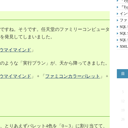
『T
『Ty
イン
ファ
SQL
ですね。そうです。任天堂のファミリーコンピュータ
SQL
を発見してしまいました。
SQL
XM
ロウマイマインド
」
のような「実行プラン」が、天から降ってきました。
日
ロウマイマインド
」 + 「
ファミコンカラーパレット
」 +
5
12
19
26
、とりあえずパレット4色を「0～3」に割り当てて、