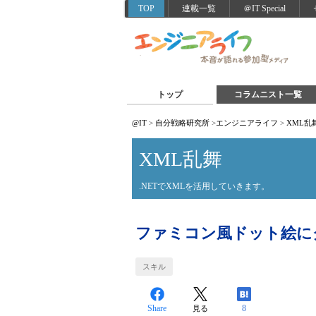
TOP
連載一覧
＠IT Special
トップ
コラムニスト一覧
@IT
>
自分戦略研究所
>
エンジニアライフ
>
XML乱
XML乱舞
.NETでXMLを活用していきます。
ファミコン風ドット絵に
スキル
Share
8
見る