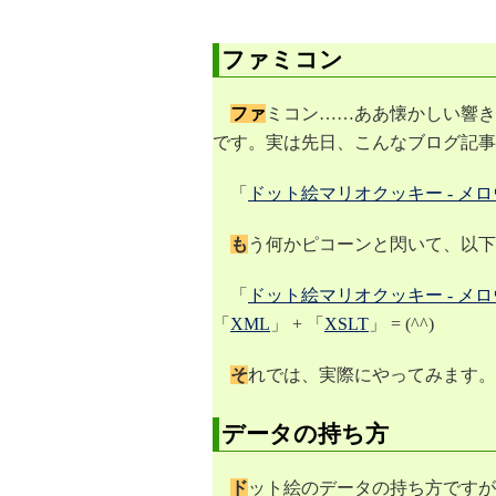
ファミコン
ファ
ミコン……ああ懐かしい響き
です。実は先日、こんなブログ記事
「
ドット絵マリオクッキー - メ
も
う何かピコーンと閃いて、以下
「
ドット絵マリオクッキー - メ
「
XML
」 + 「
XSLT
」 = (^^)
そ
れでは、実際にやってみます。
データの持ち方
ド
ット絵のデータの持ち方ですが