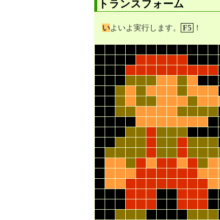
トランスフォーム
い
よいよ実行します。
F5
！