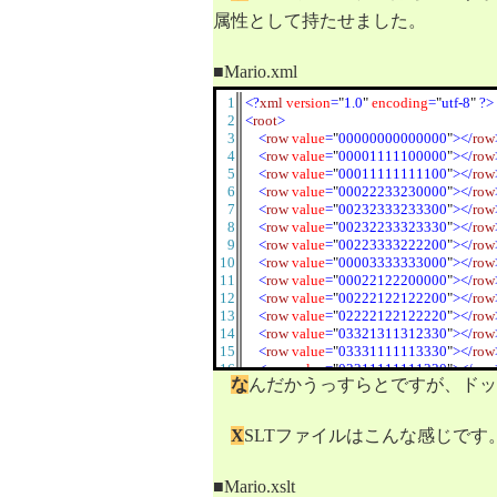
属性として持たせました。
■Mario.xml
1
<?
xml
version
=
"
1.0
"
encoding
=
"
utf-8
"
?>
2
<
root
>
3
<
row
value
=
"
00000000000000
"
></
row
4
<
row
value
=
"
00001111100000
"
></
row
5
<
row
value
=
"
00011111111100
"
></
row
6
<
row
value
=
"
00022233230000
"
></
row
7
<
row
value
=
"
00232333233300
"
></
row
8
<
row
value
=
"
00232233323330
"
></
row
9
<
row
value
=
"
00223333222200
"
></
row
10
<
row
value
=
"
00003333333000
"
></
row
11
<
row
value
=
"
00022122200000
"
></
row
12
<
row
value
=
"
00222122122200
"
></
row
13
<
row
value
=
"
02222122122220
"
></
row
14
<
row
value
=
"
03321311312330
"
></
row
15
<
row
value
=
"
03331111113330
"
></
row
16
<
row
value
=
"
03311111111330
"
></
row
な
んだかうっすらとですが、ドッ
17
<
row
value
=
"
00011100111000
"
></
row
18
<
row
value
=
"
00011100111000
"
></
row
19
<
row
value
=
"
00222000022200
"
></
row
X
SLTファイルはこんな感じです
20
<
row
value
=
"
02222000022220
"
></
row
21
<
row
value
=
"
00000000000000
"
></
row
22
</
root
>
■Mario.xslt