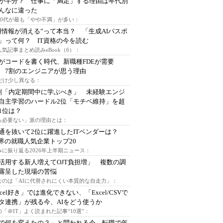
が半分？ 仕事に「満足」する理由は年代別
んなに違った
～30代が最も「やや不満」が多い：
用情報が消える”って本当？ 「生成AIパスポ
」って何？ IT資格の今を読む
人気記事まとめ読みeBook（6）：
Iがコードを書く時代、新職種FDEが需要
 7割のエンジニアが思う理由
代だけ少し異なる：
割「内定期間中に学ぶべき」 未経験エンジ
自主学習のハードル2位「モチベ維持」を超
1位は？
る必要ない」派の理由とは：
通を抜いて2位に躍進したITベンダーは？
業界の就職人気企業トップ20
みに振り返る2026年上半期ニュース：
I活用する新人増えてOJT負担増」 複数の調
露呈した現場の苦悩
なのは「AIに代替されにくい本質的な自走力」：
xcel好き」では進化できない、「Excel/CSVで
タ連携」が残る今、AIをどう使うか
「＠IT」よく読まれた記事“10選”：
Iで何を変えたの？」と問われる今、転職で年