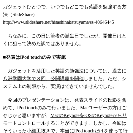
ガジェットひとつで、いつでもどこでも英語を勉強する方
法（SlideShare）
http://www.slideshare.net/hisashinakatsuyama/ss-40646445
ちなみに、この日は筆者の誕生日でしたが、開催日はと
くに狙って決めた訳ではありません。
■発表はiPod touchのみで実施
ガジェットを活用した英語の勉強法については、過去に
八洲学園大学で３回、公開講座を開催
しました。ただ、シ
ステム上の制限から、実演はできていませんでした。
今回のプレゼンテーションは、発表スライドの投影を含
めて、iPod touchのみで行いました。Macユーザーの方はご
存じかと思いますが、
MacのKeynoteをiOSのKeynoteからリ
モートコントロールする
ことができます。しかし、今回は
そういった小細工抜きで、本当にiPod touchだけを使って行