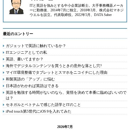
ITと英語を強みとする中小企業診断士。大手事務機器メーカ
ーに勤務後、2014年7月に
独立。2018年3月、
株式会社マネジ
ウエル
を設立。代表取締役。2022年5月、
DATA Saber
最近のエントリー
ガジェットで英語に触れているか？
ITエンジニアとしての私
英語、書いてますか？
海外でデジタルコンテンツを買うときの意外な落とし穴?
マイIT環境整備でタブレットとスマホをニコイチにした理由
和製英語の「アップ」に悩む
日本語がわかれば英語はできる
英語を勉強する時間がないのなら、覚悟を決めて本番に臨めばいいので
は？
セネガルとベトナムで感じた語学とITのこと
iPod touch第5世代にiOS 9を入れてみた
2026年7月