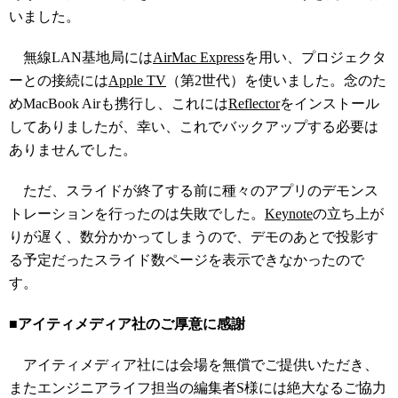
いました。
無線LAN基地局には
AirMac Express
を用い、プロジェクタ
ーとの接続には
Apple TV
（第2世代）を使いました。念のた
めMacBook Airも携行し、これには
Reflector
をインストール
してありましたが、幸い、これでバックアップする必要は
ありませんでした。
ただ、スライドが終了する前に種々のアプリのデモンス
トレーションを行ったのは失敗でした。
Keynote
の立ち上が
りが遅く、数分かかってしまうので、デモのあとで投影す
る予定だったスライド数ページを表示できなかったので
す。
■アイティメディア社のご厚意に感謝
アイティメディア社には会場を無償でご提供いただき、
またエンジニアライフ担当の編集者S様には絶大なるご協力