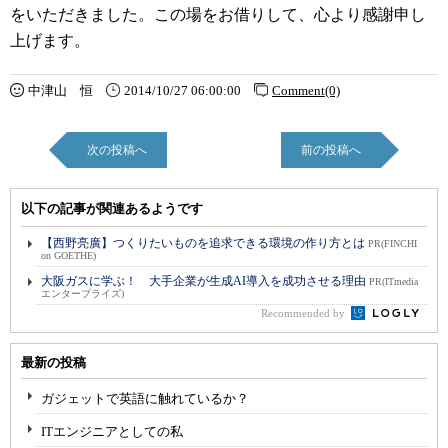
をいただきました。この場をお借りして、心より感謝申し
上げます。
中津山 恒
2014/10/27 06:00:00
Comment(0)
次の投稿へ
前の投稿へ
以下の記事が関連あるようです
【西野亮廣】つくりたいものを追求できる環境の作り方とは
PR(FINCHI
on GOETHE)
大阪ガスに学ぶ！ 大手企業が生成AI導入を成功させる理由
PR(ITmedia
エンタープライズ)
Recommended by
最新の投稿
ガジェットで英語に触れているか？
ITエンジニアとしての私