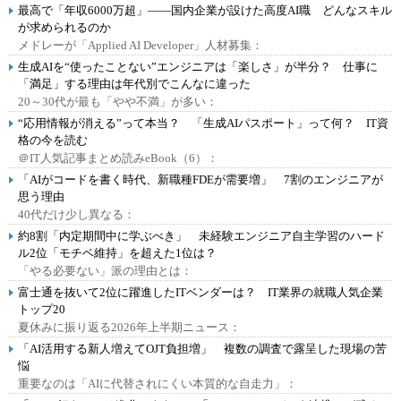
最高で「年収6000万超」――国内企業が設けた高度AI職 どんなスキル
が求められるのか
メドレーが「Applied AI Developer」人材募集：
生成AIを“使ったことない”エンジニアは「楽しさ」が半分？ 仕事に
「満足」する理由は年代別でこんなに違った
20～30代が最も「やや不満」が多い：
“応用情報が消える”って本当？ 「生成AIパスポート」って何？ IT資
格の今を読む
＠IT人気記事まとめ読みeBook（6）：
「AIがコードを書く時代、新職種FDEが需要増」 7割のエンジニアが
思う理由
40代だけ少し異なる：
約8割「内定期間中に学ぶべき」 未経験エンジニア自主学習のハード
ル2位「モチベ維持」を超えた1位は？
「やる必要ない」派の理由とは：
富士通を抜いて2位に躍進したITベンダーは？ IT業界の就職人気企業
トップ20
夏休みに振り返る2026年上半期ニュース：
「AI活用する新人増えてOJT負担増」 複数の調査で露呈した現場の苦
悩
重要なのは「AIに代替されにくい本質的な自走力」：