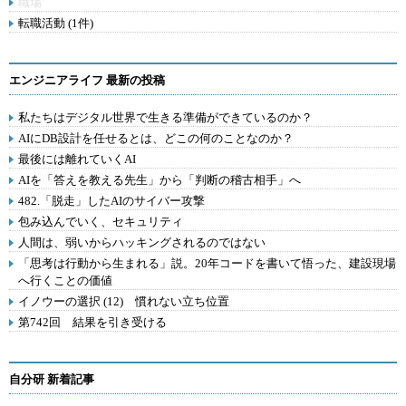
職場
転職活動 (1件)
エンジニアライフ 最新の投稿
私たちはデジタル世界で生きる準備ができているのか？
AIにDB設計を任せるとは、どこの何のことなのか？
最後には離れていくAI
AIを「答えを教える先生」から「判断の稽古相手」へ
482.「脱走」したAIのサイバー攻撃
包み込んでいく、セキュリティ
人間は、弱いからハッキングされるのではない
「思考は行動から生まれる」説。20年コードを書いて悟った、建設現場
へ行くことの価値
イノウーの選択 (12) 慣れない立ち位置
第742回 結果を引き受ける
自分研 新着記事