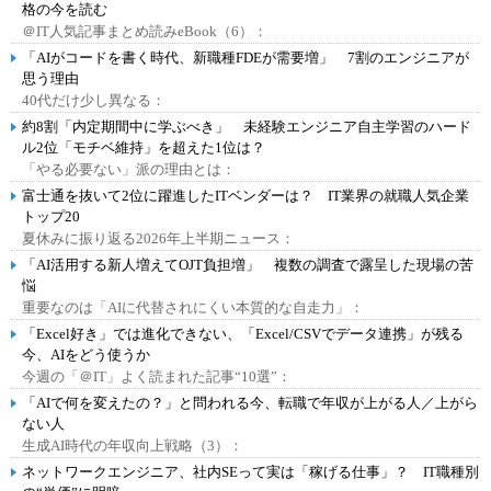
格の今を読む
＠IT人気記事まとめ読みeBook（6）：
「AIがコードを書く時代、新職種FDEが需要増」 7割のエンジニアが
思う理由
40代だけ少し異なる：
約8割「内定期間中に学ぶべき」 未経験エンジニア自主学習のハード
ル2位「モチベ維持」を超えた1位は？
「やる必要ない」派の理由とは：
富士通を抜いて2位に躍進したITベンダーは？ IT業界の就職人気企業
トップ20
夏休みに振り返る2026年上半期ニュース：
「AI活用する新人増えてOJT負担増」 複数の調査で露呈した現場の苦
悩
重要なのは「AIに代替されにくい本質的な自走力」：
「Excel好き」では進化できない、「Excel/CSVでデータ連携」が残る
今、AIをどう使うか
今週の「＠IT」よく読まれた記事“10選”：
「AIで何を変えたの？」と問われる今、転職で年収が上がる人／上がら
ない人
生成AI時代の年収向上戦略（3）：
ネットワークエンジニア、社内SEって実は「稼げる仕事」？ IT職種別