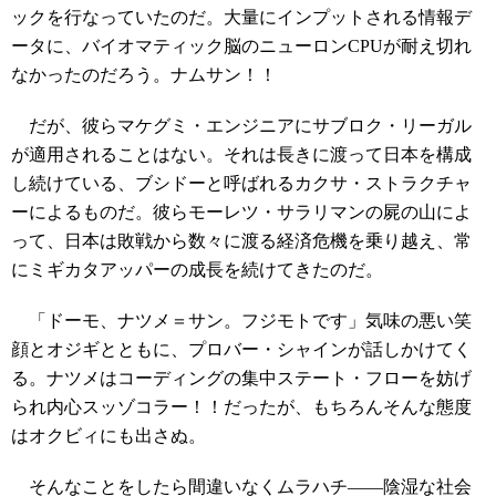
ックを行なっていたのだ。大量にインプットされる情報デ
ータに、バイオマティック脳のニューロンCPUが耐え切れ
なかったのだろう。ナムサン！！
だが、彼らマケグミ・エンジニアにサブロク・リーガル
が適用されることはない。それは長きに渡って日本を構成
し続けている、ブシドーと呼ばれるカクサ・ストラクチャ
ーによるものだ。彼らモーレツ・サラリマンの屍の山によ
って、日本は敗戦から数々に渡る経済危機を乗り越え、常
にミギカタアッパーの成長を続けてきたのだ。
「ドーモ、ナツメ＝サン。フジモトです」気味の悪い笑
顔とオジギとともに、プロバー・シャインが話しかけてく
る。ナツメはコーディングの集中ステート・フローを妨げ
られ内心スッゾコラー！！だったが、もちろんそんな態度
はオクビィにも出さぬ。
そんなことをしたら間違いなくムラハチ――陰湿な社会