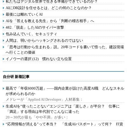
私たちはデジタル世界で生きる準備ができているのか？
AIにDB設計を任せるとは、どこの何のことなのか？
最後には離れていくAI
AIを「答えを教える先生」から「判断の稽古相手」へ
482.「脱走」したAIのサイバー攻撃
包み込んでいく、セキュリティ
人間は、弱いからハッキングされるのではない
「思考は行動から生まれる」説。20年コードを書いて悟った、建設現場
へ行くことの価値
イノウーの選択 (12) 慣れない立ち位置
自分研 新着記事
最高で「年収6000万超」――国内企業が設けた高度AI職 どんなスキル
が求められるのか
メドレーが「Applied AI Developer」人材募集：
生成AIを“使ったことない”エンジニアは「楽しさ」が半分？ 仕事に
「満足」する理由は年代別でこんなに違った
20～30代が最も「やや不満」が多い：
“応用情報が消える”って本当？ 「生成AIパスポート」って何？ IT資