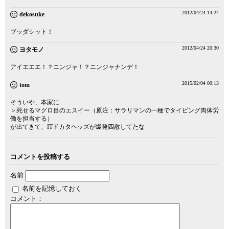
2012/04/24 14:24
dekosuke
ブッダシット！
2012/04/24 20:30
ヨタモノ
アイエエエ！？ニンジャ！？ニンジャナンデ！
2015/02/04 00:13
tom
そういや、本家に
＞死せるマグロ目のエスイー（原注：サラリマンの一種でタイピング肉体労
働を担当する）
が出てきて、ITドカタヘッズが爆発四散してたな
コメントを投稿する
名前
名前を記憶しておく
コメント：