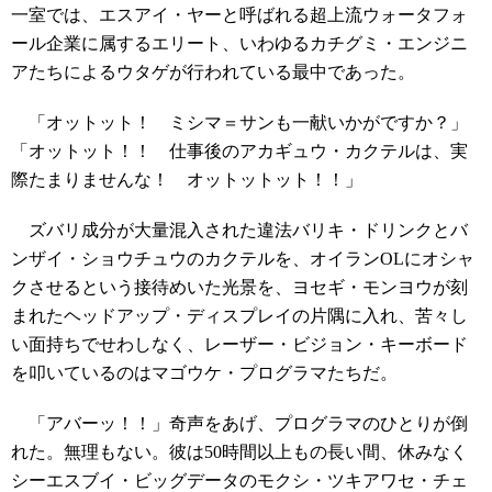
一室では、エスアイ・ヤーと呼ばれる超上流ウォータフォ
ール企業に属するエリート、いわゆるカチグミ・エンジニ
アたちによるウタゲが行われている最中であった。
「オットット！ ミシマ＝サンも一献いかがですか？」
「オットット！！ 仕事後のアカギュウ・カクテルは、実
際たまりませんな！ オットットット！！」
ズバリ成分が大量混入された違法バリキ・ドリンクとバ
ンザイ・ショウチュウのカクテルを、オイランOLにオシャ
クさせるという接待めいた光景を、ヨセギ・モンヨウが刻
まれたヘッドアップ・ディスプレイの片隅に入れ、苦々し
い面持ちでせわしなく、レーザー・ビジョン・キーボード
を叩いているのはマゴウケ・プログラマたちだ。
「アバーッ！！」奇声をあげ、プログラマのひとりが倒
れた。無理もない。彼は50時間以上もの長い間、休みなく
シーエスブイ・ビッグデータのモクシ・ツキアワセ・チェ