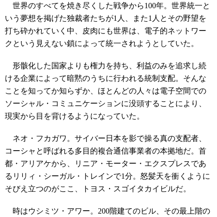
世界のすべてを焼き尽くした戦争から100年。世界統一と
いう夢想を掲げた独裁者たちが1人、また1人とその野望を
打ち砕かれていく中、皮肉にも世界は、電子的ネットワー
クという見えない鎖によって統一されようとしていた。
形骸化した国家よりも権力を持ち、利益のみを追求し続
ける企業によって暗黙のうちに行われる統制支配。そんな
ことを知ってか知らずか、ほとんどの人々は電子空間での
ソーシャル・コミュニケーションに没頭することにより、
現実から目を背けるようになっていた。
ネオ・フカガワ。サイバー日本を影で操る真の支配者、
コーシャと呼ばれる多目的複合通信事業者の本拠地だ。首
都・アリアケから、リニア・モーター・エクスプレスであ
るリリィ・シーガル・トレインで1分。怒髪天を衝くように
そびえ立つのがここ、トヨス・スゴイタカイビルだ。
時はウシミツ・アワー。200階建てのビル、その最上階の