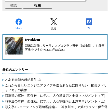
Share
24
見る
terukizm
新米武装派フリーランスプログラマ男子（0x1d歳）。
お仕事
募集中です☆ twitter: @terukizm
最近のエントリー
とある未踏の超絶案件'13
これから新しいエンジニアライフを送るあなたに贈りたい「能美クドリ
ャフカ」の言葉
戦車道の軍神「西住殿」に学ぶ、人心掌握術と士気マネジメント（下）
戦車道の軍神「西住殿」に学ぶ、人心掌握術と士気マネジメント（上）
頭文字J ～コーディング最速理論編～ 神奈川エリア第3ラウンド保守運