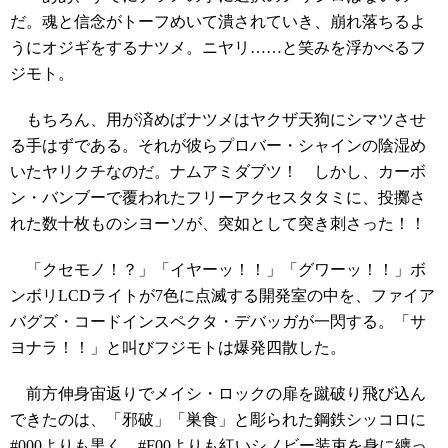
だ。魂と信念がトーフめいて潰されていき、崩れ落ちるよ
うにオジギをするナツメ。ニヤリ……と笑みを浮かべるフ
ジモト。
もちろん、用が済めばナツメはヤクザ天狗にシマツさせ
る手はずである。それが彼らプロバー・シャインの陰湿め
いたヤリクチなのだ。ナムアミダブツ！ しかし、カーボ
ン・バンブーで覆われたフリーアクセスタタミに、投擲さ
れた数十枚ものシヨーソが、突如として突き刺さった！！
「クセモノ！？」「イヤーッ！！」「グワーッ！！」ボ
ンボリLCDライトが7色に点滅する開発室の中を、ファイア
バグズ・コードインスペクタ・デバッガが一閃する。「サ
ヨナラ！！」と叫びフジモトは爆発四散した。
前方伸身宙返りでメイシ・ロックの扉を蹴破り飛び込ん
できたのは、「邪破」「巣食」と彫られた鋼鉄シッコロに
#000よりも黒く、#F00よりも紅いシノビー装束を身に纏っ