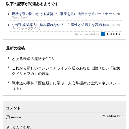
以下の記事が関連あるようです
現状を疑い問いかける姿勢で、事業を共に成長させるパートナーへ
PR
(dentsu Japan)
なぜ生成AI導入に踏み切れない？ 生産性と組織力を高める鍵
PR(ITme
dia エンタープライズ)
Recommended by
最新の投稿
とある未踏の超絶案件'13
これから新しいエンジニアライフを送るあなたに贈りたい「能美
クドリャフカ」の言葉
戦車道の軍神「西住殿」に学ぶ、人心掌握術と士気マネジメント
（下）
コメント
2012/04/24 13:19
nanasi
ぶっとんでるぜ。