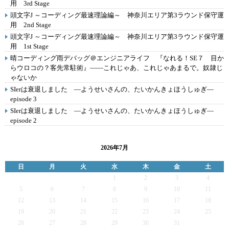
用 3rd Stage
頭文字J ～コーディング最速理論編～ 神奈川エリア第3ラウンド保守運
用 2nd Stage
頭文字J ～コーディング最速理論編～ 神奈川エリア第3ラウンド保守運
用 1st Stage
晴コーディング雨デバッグ＠エンジニアライフ 『なれる！SE７ 目か
らウロコの？客先常駐術』――これじゃあ、これじゃあまるで。奴隷じ
ゃないか
SIerは衰退しました ―ようせいさんの、たいかんきょほうしゅぎ―
episode 3
SIerは衰退しました ―ようせいさんの、たいかんきょほうしゅぎ―
episode 2
2026年7月
日
月
火
水
木
金
土
1
2
3
4
5
6
7
8
9
10
11
12
13
14
15
16
17
18
19
20
21
22
23
24
25
26
27
28
29
30
31