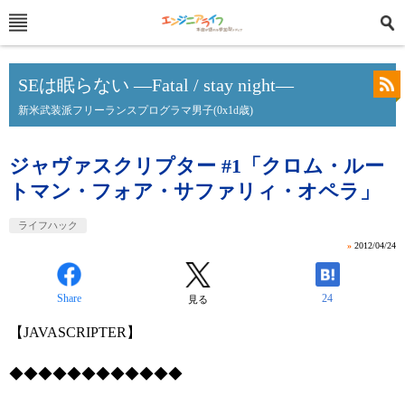
SEは眠らない ―Fatal / stay night―
新米武装派フリーランスプログラマ男子(0x1d歳)
ジャヴァスクリプター #1「クロム・ルー
トマン・フォア・サファリィ・オペラ」
ライフハック
»
2012/04/24
Share
24
見る
【JAVASCRIPTER】
◆◆◆◆◆◆◆◆◆◆◆◆