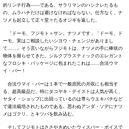
的リンチ行為――である。サラリマンのハシクレたるも
の、ムラハチだけは避けなければならない。仕方なく、ナ
ツメも起立して正々堂々たるオジギを返した。
「ドーモ、フジモト＝サン。ナツメです」「ドーモ、ド
ーモ。実はご相談したいシヨウ・チェンジがありまし
て……」そう言いながらフジモトは、ナツメの手に棒状の
物体を握らせてきた。シルクプラスティックのエレガント
なフロシキ・パッケージに包まれたこれは……合法ウマ
イ・バー！
合法ウマイ・バーは１本で一般庶民の月収にも相当す
る、超高級品だ。特にタコヤキ・テイストは人気が高く、
ヤタイ・ショップに出回っているのは専らウエキバチなど
で違法栽培されたものである。思わぬアンダ・ソデにナツ
メはゴクリ、とキツバを飲み込む。
そしてフジモトはささやきめいたウィスパー・ボイスで