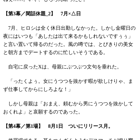
【第3幕／閑話休題_2】 7月×△日
7月、ヒロシは全く休日出勤しなかった。しかし金曜日の
夜にはいつも「あしたは出て来るかもしれないですぅぅ」
と言い置いて帰るのだった。風の噂では、とびきりの美女
と朝方までデートするのに忙しいそうである。
自宅に戻ったXは、母親にぶつぶつ文句を垂れた。
「ったくよぅ。女にうつつを抜かす暇が欲しけりゃ、ま
ず仕事してからにしろよな！」
しかし母親は「おまえ、頼むから男にうつつを抜かして
おくれよ」と哀願するのであった。
【第4幕／第1場】 8月1日 ついにリリース月。