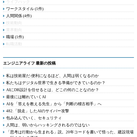
ライフハック
ワークスタイル (1件)
人間関係 (4件)
技術動向
業界動向
職場 (1件)
転職活動
エンジニアライフ 最新の投稿
私は技術屋だ-便利になるほど、人間は弱くなるのか
私たちはデジタル世界で生きる準備ができているのか？
AIにDB設計を任せるとは、どこの何のことなのか？
最後には離れていくAI
AIを「答えを教える先生」から「判断の稽古相手」へ
482.「脱走」したAIのサイバー攻撃
包み込んでいく、セキュリティ
人間は、弱いからハッキングされるのではない
「思考は行動から生まれる」説。20年コードを書いて悟った、建設現場