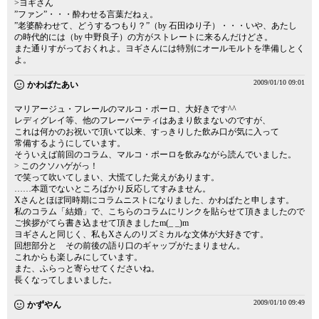
>ヨギさん
”ファン”・・・酔わせる言葉だねぇ。
”老婆酔わせて、どうするつもり？”（by 石田ゆり子）・・・いや、あたし
の時代的には（by 中野良子）の方がストレートに来るんだけどさ。
また通りすがっておくれよ。ヨギさんには特別にオールモルトを準備しとく
よ。
2009/01/10 09:01
かわばたあい
マリアージュ・フレールのマルコ・ポーロ、大好きです^^
レディグレイ等、他のフレーバーティはあまり飲まないのですが、
これは何かのお祝いで頂いて以来、すっきりした飲み口が気に入って
常備するようにしています。
そういえば前回のコラム、マルコ・ポーロを飲みながら読んでいました。
> このクソハゲがっ！
で笑って吹いてしまい、大慌てした覚えがあります。
……本題でないところばかり反応してすみません。
Xさんとほぼ同時期にコラムニストになりました、かわばたと申します。
私のコラム「結婚」で、こちらのコラムにリンクを貼らせて頂きましたので
ご挨拶がてら書き込ませて頂きましたm(_ _)m
ヨギさんと同じく、私もXさんのリズミカルな文体が大好きです。
回想部分と その前後の語り口のギャップがたまりません。
これからも楽しみにしています。
また、ふらっと寄らせてくださいね。
長くなってしまいました。
2009/01/10 09:49
かずやん