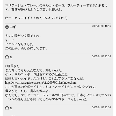
マリアージュ・フレールのマルコ・ポーロ。フルーティーで甘さがあるけ
ど、背筋が伸びるような気高いお茶だよ。
わー！カッコイイ！！飲んでみたいです(^-^)
2009/01/09 16:16
ヨギ
キレの際だつ文章ですね。
すごい。
ファンになりました。
次の記事、楽しみにしてます。
2009/01/09 22:28
X
>組長さん
また寄ってもらえたなんて、嬉しいねぇ。
そう、マルコ・ポーロはおすすめの紅茶だよ。
紅茶と言やぁイギリスだけど、これはフランス製なんだ。
http://www.mariagefreres.co.jp/site20070611/tj/index.html
ここが日本の公式サイトさ。ちょっとサイトがショボいけどねぇ。
機会があったら、是非お飲みよ。
なんでも、マリアージュ・フレールの紅茶の中で、日本とフランスでナンバ
ーワンの売り上げを誇ってるのがマルコポーロらしいんだ。
2009/01/09 22:39
X