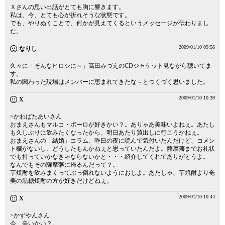
Ｘさんの思い出話がとても胸に響きます。
私は、今、とても心が折れそうな状態です。
でも、やりぬくことで、何かが見えてくるというメッセージが伝わりまし
た。
2009/01/10 09:56
なりし
久々に「そんなヒロシに～」高田みづえのCDジャケット見ながら聴いてま
す。
私の関わった現場はメンバーに恵まれてきたな～とつくづく思いました。
2009/01/10 10:39
X
>かわばたあいさん
おまえさんもマルコ・ポーロが好きかい？。ありゃあ美味いよねぇ。あたし
も久しぶりに飲みたくなったから、明日あたり買出しに行こうかねぇ。
おまえさんの「結婚」コラム、昨日の夜に読んで気付いたんだけど、コメン
ト欄がないし、どうしたもんかねぇと思っていたんだよ。薩摩藩までお礼状
でも持っていかなきゃならないかと・・・紹介してくれてありがとうよ。
なんでもその薩摩藩に帰るんだって？。
芋焼酎を飲みまくってぶっ倒れないようにおしよ。あたしゃ、芋焼酎より奄
美の黒糖焼酎の方が好きだけどねぇ。
2009/01/10 10:44
X
>かずやんさん
今、辛いかい？。