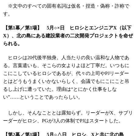
※文中のすべての固有名詞は仮名・捏造・偽称・詐称で
す。
【第1幕／第1場】 5月○×日 ヒロシとエンジニアX（以下
X）、北の島にある建設業者の二次開発プロジェクトを命ぜ
られる。
ヒロシは20代後半独身。人当たりの良い温和な人物であ
る。言葉遣いも、そこらの女よりよほど丁寧だ。いつもに
こにこしているヒロシであるが、代々の上司やPJリーダー
とはどうもうまくいかないらしく、会議でもにこにこと吊
るし上げに遭っていた。理由は“とにかく仕事をしな
い”……ということであったらしい。
しかし、そんなこととは露知らず。リーダーがX、サブリ
ーダーがヒロシ、PGが3人の体制でPJはスタートした。
【第2幕／第1場】 5月○△日 ヒロシ、Xと共に北の島