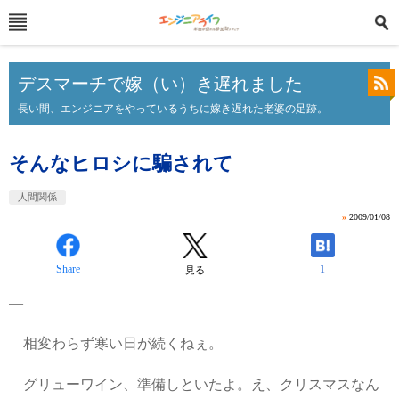
デスマーチで嫁（い）き遅れました
長い間、エンジニアをやっているうちに嫁き遅れた老婆の足跡。
そんなヒロシに騙されて
人間関係
»
2009/01/08
Share
1
見る
―
相変わらず寒い日が続くねぇ。
グリューワイン、準備しといたよ。え、クリスマスなん