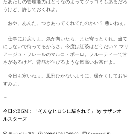
たあたしの管理能力はどうなのよってツッコミもあるだろ
うけど、許しておくれよ。
おや、あんた、つきあってくれてたのかい？ 悪いねぇ。
仕事にお戻りよ。気が向いたら、また寄っとくれ。当て
にしないで待ってるからさ。今度は紅茶はどうだい？ マリ
アージュ・フレールのマルコ・ポーロ。フルーティーで甘
さがあるけど、背筋が伸びるような気高いお茶だよ。
今日も寒いねぇ。風邪ひかないように、暖かくしておや
すみよ。
－
今日のBGM：「そんなヒロシに騙されて」 by サザンオー
ルスターズ
元エンジニアX
2009/01/08 17:00:00
Comment(18)