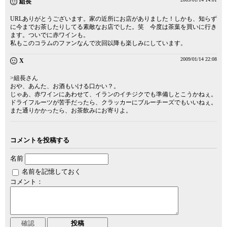
組長
URLありがとうございます。家の近所にお店がありました！しかも、知らず
に今までお茶したりしてる素敵なお店でした。笑 今度は茶葉を買いに行き
ます。ついでに赤ワインも。
私もこのコラムのファンなんで次回以降も楽しみにしています。
2009/01/14 22:08
X
>組長さん
おや、あんた、お酒もいける口かい？。
じゃあ、赤ワインにあわせて、イランのイチジクでも準備しとこうかねぇ。
ドライフルーツが苦手だったら、クラッカーにブルーチーズでもいいねぇ。
また通りかかったら、お茶飲みにお寄りよ。
コメントを投稿する
名前
名前を記憶しておく
コメント：