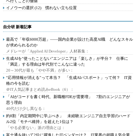
へ行くことの価値
イノウーの選択 (12) 慣れない立ち位置
自分研 新着記事
最高で「年収6000万超」――国内企業が設けた高度AI職 どんなスキル
が求められるのか
メドレーが「Applied AI Developer」人材募集：
生成AIを“使ったことない”エンジニアは「楽しさ」が半分？ 仕事に
「満足」する理由は年代別でこんなに違った
20～30代が最も「やや不満」が多い：
“応用情報が消える”って本当？ 「生成AIパスポート」って何？ IT資
格の今を読む
＠IT人気記事まとめ読みeBook（6）：
「AIがコードを書く時代、新職種FDEが需要増」 7割のエンジニアが
思う理由
40代だけ少し異なる：
約8割「内定期間中に学ぶべき」 未経験エンジニア自主学習のハード
ル2位「モチベ維持」を超えた1位は？
「やる必要ない」派の理由とは：
富士通を抜いて2位に躍進したITベンダーは？ IT業界の就職人気企業