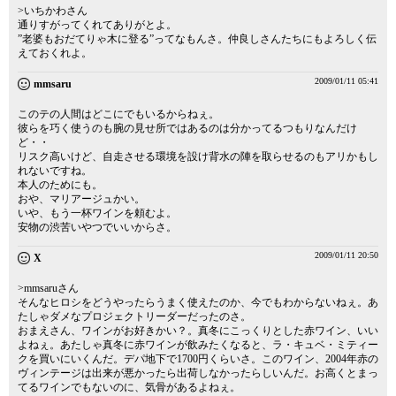
>いちかわさん
通りすがってくれてありがとよ。
”老婆もおだてりゃ木に登る”ってなもんさ。仲良しさんたちにもよろしく伝
えておくれよ。
2009/01/11 05:41
mmsaru
このテの人間はどこにでもいるからねぇ。
彼らを巧く使うのも腕の見せ所ではあるのは分かってるつもりなんだけ
ど・・
リスク高いけど、自走させる環境を設け背水の陣を取らせるのもアリかもし
れないですね。
本人のためにも。
おや、マリアージュかい。
いや、もう一杯ワインを頼むよ。
安物の渋苦いやつでいいからさ。
2009/01/11 20:50
X
>mmsaruさん
そんなヒロシをどうやったらうまく使えたのか、今でもわからないねぇ。あ
たしゃダメなプロジェクトリーダーだったのさ。
おまえさん、ワインがお好きかい？。真冬にこっくりとした赤ワイン、いい
よねぇ。あたしゃ真冬に赤ワインが飲みたくなると、ラ・キュベ・ミティー
クを買いにいくんだ。デパ地下で1700円くらいさ。このワイン、2004年赤の
ヴィンテージは出来が悪かったら出荷しなかったらしいんだ。お高くとまっ
てるワインでもないのに、気骨があるよねぇ。