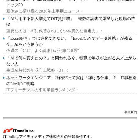
トップ20
夏休みに振り返る2026年上半期ニュース：
「AI活用する新人増えてOJT負担増」 複数の調査で露呈した現場の苦
悩
重要なのは「AIに代替されにくい本質的な自走力」：
「Excel好き」では進化できない、「Excel/CSVでデータ連携」が残る
今、AIをどう使うか
今週の「＠IT」よく読まれた記事“10選”：
「AIで何を変えたの？」と問われる今、転職で年収が上がる人／上がら
ない人
生成AI時代の年収向上戦略（3）：
ネットワークエンジニア、社内SEって実は「稼げる仕事」？ IT職種別
の“単価”に明暗
ITフリーランスの平均単価ランキング：
利用規約
ITmediaはアイティメディア株式会社の登録商標です。