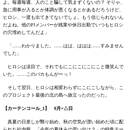
よ。毎週毎週、人のこと騙して気まずくないの？ そりゃ、
急に用事が入るとか体調が悪くなるとかあるだろうけど、
ヒロシ、一度も出てきてないでしょ。もう信じられないん
だよね。他のPJメンバーが残業や休日出勤でいつもヒロシ
の穴埋めしてんだよ」
「……わかりました。……はは、ははは……すみません
でした」
ヒロシは涙目で、それでもにこにこにこにこと微笑んで
いた。……このバカもんがーっ！
そして翌日、ヒロシは相変わらずにこにこしながら、こ
のプロジェクト最後の北の島へ旅立ったのだった。
【カーテンコール_1】 9月×△日
真夏の日差しが翳り始め、秋の空気が漂い始めた頃に配
られた社内報。「今年の夏休みの思い出は？」の特集テー