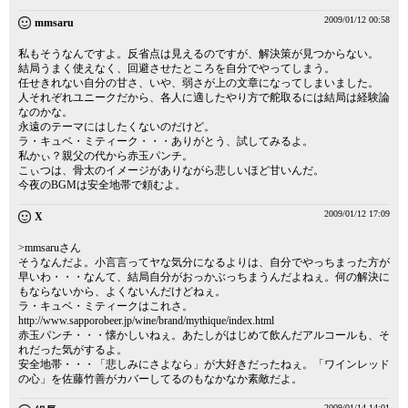
2009/01/12 00:58
mmsaru
私もそうなんですよ。反省点は見えるのですが、解決策が見つからない。
結局うまく使えなく、回避させたところを自分でやってしまう。
任せきれない自分の甘さ、いや、弱さが上の文章になってしまいました。
人それぞれユニークだから、各人に適したやり方で舵取るには結局は経験論
なのかな。
永遠のテーマにはしたくないのだけど。
ラ・キュベ・ミティーク・・・ありがとう、試してみるよ。
私かぃ？親父の代から赤玉パンチ。
こぃつは、骨太のイメージがありながら悲しいほど甘いんだ。
今夜のBGMは安全地帯で頼むよ。
2009/01/12 17:09
X
>mmsaruさん
そうなんだよ。小言言ってヤな気分になるよりは、自分でやっちまった方が
早いわ・・・なんて、結局自分がおっかぶっちまうんだよねぇ。何の解決に
もならないから、よくないんだけどねぇ。
ラ・キュベ・ミティークはこれさ。
http://www.sapporobeer.jp/wine/brand/mythique/index.html
赤玉パンチ・・・懐かしいねぇ。あたしがはじめて飲んだアルコールも、そ
れだった気がするよ。
安全地帯・・・「悲しみにさよなら」が大好きだったねぇ。「ワインレッド
の心」を佐藤竹善がカバーしてるのもなかなか素敵だよ。
2009/01/14 14:01