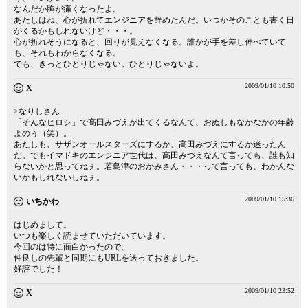
なんだか胸が痛くなったよ。
あたしはね、心が折れてエンジニアを辞めたんだ。いつかそのことも書く日
がくるかもしれないけど・・・。
心が折れそうになると、回りが見えなくなる。誰かが手を差し伸べていて
も、それもわからなくなる。
でも、きっとひとりじゃない。ひとりじゃないよ。
2009/01/10 10:50
X
>なりしさん
「そんなヒロシ」で高田みづえが出てくるなんて、おぬしもなかなかの年齢
よのぅ（笑）。
あたしも、サザンオールスターズにするか、高田みづえにするか迷ったん
だ。でもイマドキのエンジニア世代は、高田みづえなんて言っても、誰も知
らないかと思ってねぇ。若島津のおかみさん・・・って言っても、わかんな
いかもしれないしねぇ。
2009/01/10 15:36
いちかわ
はじめまして。
いつも楽しく読ませていただいています。
今回のは特に面白かったので、
仲良しの先輩と同期にもURLを送っておきました。
好評でした！
2009/01/10 23:52
X