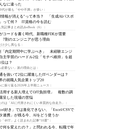
んなに違った
～30代が最も「やや不満」が多い：
用情報が消える”って本当？ 「生成AIパスポ
」って何？ IT資格の今を読む
人気記事まとめ読みeBook（6）：
Iがコードを書く時代、新職種FDEが需要
 7割のエンジニアが思う理由
代だけ少し異なる：
割「内定期間中に学ぶべき」 未経験エンジ
自主学習のハードル2位「モチベ維持」を超
1位は？
る必要ない」派の理由とは：
通を抜いて2位に躍進したITベンダーは？
業界の就職人気企業トップ20
みに振り返る2026年上半期ニュース：
I活用する新人増えてOJT負担増」 複数の調
露呈した現場の苦悩
なのは「AIに代替されにくい本質的な自走力」：
xcel好き」では進化できない、「Excel/CSVで
タ連携」が残る今、AIをどう使うか
「＠IT」よく読まれた記事“10選”：
Iで何を変えたの？」と問われる今、転職で年