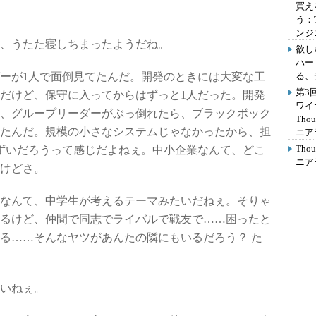
買え
う：
ンジ
、うたた寝しちまったようだね。
欲し
ハー
ーが1人で面倒見てたんだ。開発のときには大変な工
る、
第3
だけど、保守に入ってからはずっと1人だった。開発
ワイ
、グループリーダーがぶっ倒れたら、ブラックボック
Th
たんだ。規模の小さなシステムじゃなかったから、担
ニア
Th
ずいだろうって感じだよねぇ。中小企業なんて、どこ
ニア
けどさ。
なんて、中学生が考えるテーマみたいだねぇ。そりゃ
るけど、仲間で同志でライバルで戦友で……困ったと
る……そんなヤツがあんたの隣にもいるだろう？ た
いねぇ。