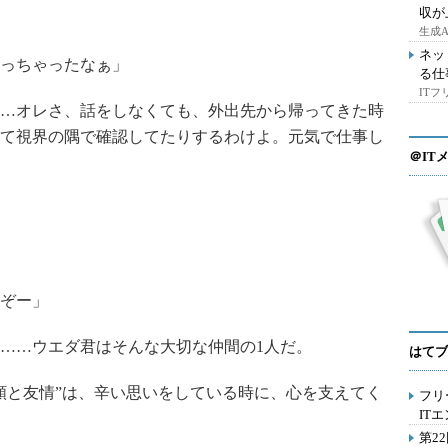
収が
生成
ネッ
っちゃったなぁ」
る仕
IT
…オレさ、話をしなくても、外出先から帰ってきた時
て視界の隅で確認してたりするわけよ。元気で仕事し
＠IT
ぞー」
……ウエダ君はそんな大切な仲間の1人だ。
はてブ
と友情”は、辛い思いをしている時に、心を支えてく
フリ
IT
第2