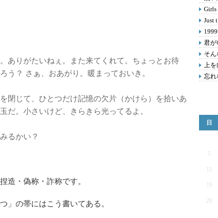
Girls
Just 
19
君が
そん
。ありがたいねぇ。また来てくれて。ちょっとお待
上を
ろう？ さぁ、おあがり。暖まっておいき。
忘れ
を閉じて、ひとつだけ記憶の欠片（かけら）を拾いあ
玉だ。小さいけど、きらきら光ってるよ。
日
みるかい？
5
12
捏造・偽称・詐称です。
19
26
つ」の帯にはこう書いてある。