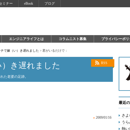
セミナー
eBook
ブログ
エンジニアライフとは
コラムニスト募集
プライバシーポリ
ーチで嫁（い）き遅れました
>
君がいるだけで：
い）き遅れました
RSS
遅れた老婆の足跡。
最近の
さよ
»
2009/01/16
うら
熱い