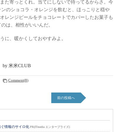
また寄っとくれ。当てにしないで待ってるからさ。今
テンのショコラ・オレンジを飲むと、ほっこりと穏や
オレンジピールをチョコレートでカバーしたお菓子も
てのは、相性がいいんだ。
うに、暖かくしておやすみよ。
y 米米CLUB
Comment(8)
前の投稿へ
防ぐ情報のサイロ化
PR(ITmedia エンタープライズ)