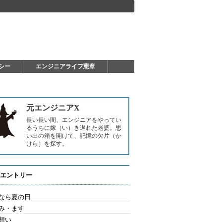
シー
エンジニアライフ憲章
元エンジニアX
長い長い間、エンジニアをやってい
るうちに嫁（い）き遅れた老婆。思
い出の箱を開けて、記憶の欠片（か
けら）を探す。
エントリー
なら夏の日
み・ます
想い