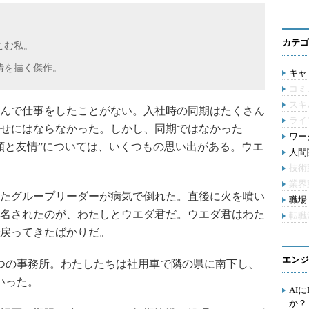
カテゴ
こむ私。
情を描く傑作。
キャリ
コミ
スキ
んで仕事をしたことがない。入社時の同期はたくさん
ライ
せにはならなかった。しかし、同期ではなかった
ワー
頼と友情”については、いくつもの思い出がある。ウエ
人間関
技術
業界
たグループリーダーが病気で倒れた。直後に火を噴い
職場 
名されたのが、わたしとウエダ君だ。ウエダ君はわた
転職
戻ってきたばかりだ。
エンジ
つの事務所。わたしたちは社用車で隣の県に南下し、
いった。
AI
か？