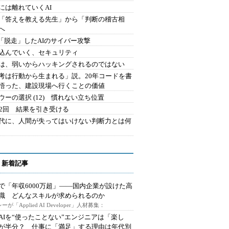
には離れていくAI
を「答えを教える先生」から「判断の稽古相
へ
2.「脱走」したAIのサイバー攻撃
込んでいく、セキュリティ
は、弱いからハッキングされるのではない
考は行動から生まれる」説。20年コードを書
悟った、建設現場へ行くことの価値
ウーの選択 (12) 慣れない立ち位置
42回 結果を引き受ける
時代に、人間が失ってはいけない判断力とは何
 新着記事
で「年収6000万超」――国内企業が設けた高
I職 どんなスキルが求められるのか
ーが「Applied AI Developer」人材募集：
AIを“使ったことない”エンジニアは「楽し
が半分？ 仕事に「満足」する理由は年代別