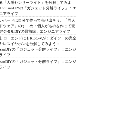
る「人感センサーライト」を分解してみよ
ThousanDIYの「ガジェット分解ライフ」：エ
ニアライフ
いハードは自分で作って売り出そう。「同人
ドウェア」のすゝめ：個人がものを作って売
デジタルDIYの最前線：エンジニアライフ
回: ローエンドにもRISC-Vが！ダイソーの完全
ヤレスイヤホンを分解してみよう：
ousanDIYの「ガジェット分解ライフ」：エンジ
ライフ
ousanDIYの「ガジェット分解ライフ」：エンジ
ライフ