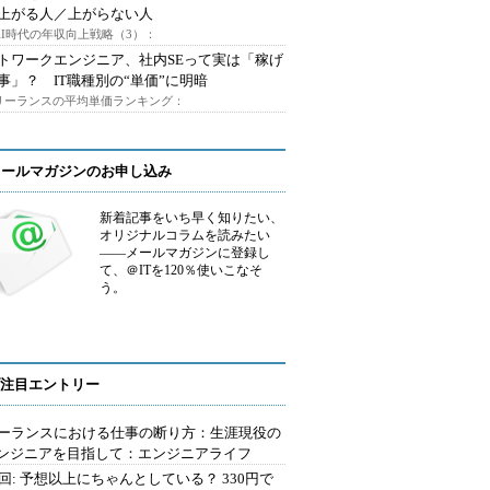
上がる人／上がらない人
AI時代の年収向上戦略（3）：
トワークエンジニア、社内SEって実は「稼げ
事」？ IT職種別の“単価”に明暗
フリーランスの平均単価ランキング：
メールマガジンのお申し込み
新着記事をいち早く知りたい、
オリジナルコラムを読みたい
――メールマガジンに登録し
て、＠ITを120％使いこなそ
う。
注目エントリー
ーランスにおける仕事の断り方：生涯現役の
エンジニアを目指して：エンジニアライフ
2回: 予想以上にちゃんとしている？ 330円で