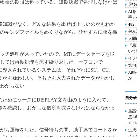
帳票の期限は迫っている。短期決戦で処理しなければ
最後
AI
手」
務知識がなく、どんな結果を出せば正しいのかもわか
48
包み
のキングファイルをめくりながら、ひたすらに夜を徹
人間
「思
いて
ッチ処理が入っていたので、MTにデータセーブを取
イノ
しては再度処理を流す繰り返しだ。オフコンで
第7
に導入されているシステムは、それぞれにSU、CU、
AI
うかも疑わしい。そもそも入力されたデータがおかし
か
わからない。
自分研
ためにソースにDISPLAY文を山のように入れて、
内容を確認し、おかしな個所を探さなければならなかっ
最高
度A
メドレ
がら運転をした。信号待ちの間、助手席でコートをか
生成
さ」