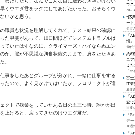
「わたしたち、なんでこんな目に遭わなきゃいけない
でこ
早くウエダ君をラクにしてあげたかった。おそらくウ
20
ないかと思う。
“応
ート
＠IT
の職員も状況を理解してくれて、テスト結果の確認に
「A
った甲斐があって、10日間ほどでシステムトラブルは
増」
っていたはずなのに、クライマーズ・ハイならぬエン
40
のか、脳が不思議な興奮状態のままで、肩をたたきあ
約8
ニア
た。
えた
「や
仕事をしたあとグループが分かれ、一緒に仕事をする
富士
ったので、よく見かけてはいたが、プロジェクトが違
IT
夏休
「A
査で
ェクトで残業をしていたある日の丑三つ時、誰かが出
重要
を上げると、戻ってきたのはウエダ君だ。
「E
デー
今週の
「A