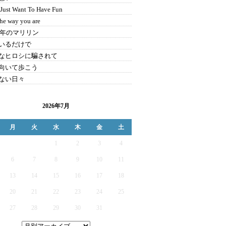
 Just Want To Have Fun
the way you are
99年のマリリン
いるだけで
なヒロシに騙されて
向いて歩こう
ない日々
2026年7月
月
火
水
木
金
土
1
2
3
4
6
7
8
9
10
11
13
14
15
16
17
18
20
21
22
23
24
25
27
28
29
30
31