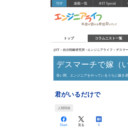
TOP
連載一覧
＠IT Special
トップ
コラムニスト一覧
@IT
>
自分戦略研究所
>
エンジニアライフ
>
デスマ
デスマーチで嫁（
長い間、エンジニアをやっているうちに嫁き
君がいるだけで
人間関係
Share
0
見る