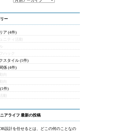
リー
ア (4件)
ュニティ活動
ル
フハック
クスタイル (1件)
係 (4件)
動向
動向
(1件)
活動
ニアライフ 最新の投稿
にDB設計を任せるとは、どこの何のことなの