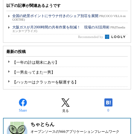
以下の記事が関連あるようです
全国の絶景ポイントにサウナ付きのシェア別荘を展開
PR(COCO VILLA on
GOETHE)
大阪ガスが月2000時間の共有作業を削減！ 現場のAI活用術
PR(ITmedia
エンタープライズ)
Recommended by
最新の投稿
【一年の計は期末にあり】
【一男去ってまた一男】
【ハッカーはクラッカーを駆逐する】
Share
0
見る
ちゃとらん
オープンソースのWebアプリケーションフレームワーク