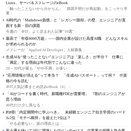
Linux、サーバ＆ストレージのeBook
「触ったことないから分からん」「原因不明だが再起動」をこっそり卒
業：
AI時代の「Markdown負債」と「レガシー脱却」の壁、エンジニアが直
面する新・旧の課題
今週の「＠IT」よく読まれた記事“10選”：
最高で「年収6000万超」――国内企業が設けた高度AI職 どんなスキル
が求められるのか
メドレーが「Applied AI Developer」人材募集：
生成AIを“使ったことない”エンジニアは「楽しさ」が半分？ 仕事に
「満足」する理由は年代別でこんなに違った
20～30代が最も「やや不満」が多い：
“応用情報が消える”って本当？ 「生成AIパスポート」って何？ IT資
格の今を読む
＠IT人気記事まとめ読みeBook（6）：
「AIがコードを書く時代、新職種FDEが需要増」 7割のエンジニアが
思う理由
40代だけ少し異なる：
約8割「内定期間中に学ぶべき」 未経験エンジニア自主学習のハード
ル2位「モチベ維持」を超えた1位は？
「やる必要ない」派の理由とは：
富士通を抜いて2位に躍進したITベンダーは？ IT業界の就職人気企業