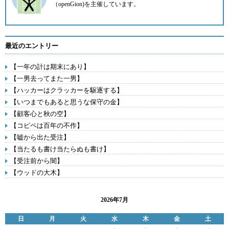
（openGion)を主催しています。
最近のエントリー
【一年の計は期末にあり】
【一男去ってまた一男】
【ハッカーはクラッカーを駆逐する】
【いつまでもあると思うな保守の金】
【顧客心と秋の空】
【コピペは百年の不作】
【嘘から出た受注】
【当たるも書け当たらぬも書け】
【受注前から闇】
【ウッドの大木】
2026年7月
日
月
火
水
木
金
土