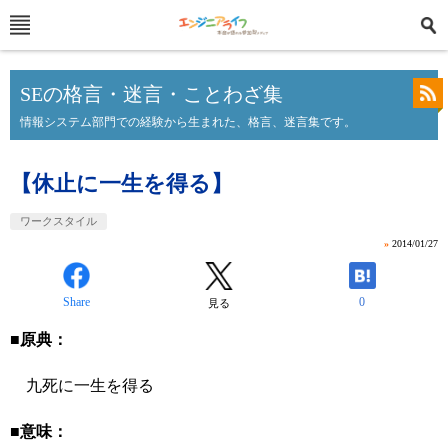
SEの格言・迷言・ことわざ集
情報システム部門での経験から生まれた、格言、迷言集です。
【休止に一生を得る】
ワークスタイル
»
2014/01/27
Share
0
見る
■原典：
九死に一生を得る
■意味：