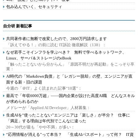
包み込んでいく、セキュリティ
自分研 新着記事
共同著作者に無断で改変したので、2800万円請求します
「訴えてやる！」の前に読む IT訴訟 徹底解説（138）：
なぜ若手こそインフラを学ぶべき？ 無料で学べるネットワーク、
Linux、サーバ＆ストレージのeBook
「触ったことないから分からん」「原因不明だが再起動」をこっそり卒
業：
AI時代の「Markdown負債」と「レガシー脱却」の壁、エンジニアが直
面する新・旧の課題
今週の「＠IT」よく読まれた記事“10選”：
最高で「年収6000万超」――国内企業が設けた高度AI職 どんなスキル
が求められるのか
メドレーが「Applied AI Developer」人材募集：
生成AIを“使ったことない”エンジニアは「楽しさ」が半分？ 仕事に
「満足」する理由は年代別でこんなに違った
20～30代が最も「やや不満」が多い：
“応用情報が消える”って本当？ 「生成AIパスポート」って何？ IT資