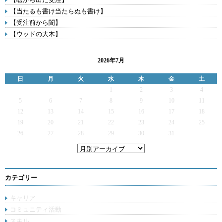
【当たるも書け当たらぬも書け】
【受注前から闇】
【ウッドの大木】
2026年7月
日
月
火
水
木
金
土
1
2
3
4
5
6
7
8
9
10
11
12
13
14
15
16
17
18
19
20
21
22
23
24
25
26
27
28
29
30
31
カテゴリー
キャリア
コミュニティ活動
スキル