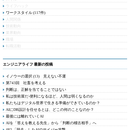
ライフハック
ワークスタイル (117件)
人間関係
技術動向
業界動向
職場
転職活動
エンジニアライフ 最新の投稿
イノウーの選択 (13) 見えない不運
第743回 社畜を考える
判断は、正解を当てることではない
私は技術屋だ-便利になるほど、人間は弱くなるのか
私たちはデジタル世界で生きる準備ができているのか？
AIにDB設計を任せるとは、どこの何のことなのか？
最後には離れていくAI
AIを「答えを教える先生」から「判断の稽古相手」へ
482.「脱走」したAIのサイバー攻撃