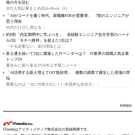
格の今を読む
＠IT人気記事まとめ読みeBook（6）：
「AIがコードを書く時代、新職種FDEが需要増」 7割のエンジニアが
思う理由
40代だけ少し異なる：
約8割「内定期間中に学ぶべき」 未経験エンジニア自主学習のハード
ル2位「モチベ維持」を超えた1位は？
「やる必要ない」派の理由とは：
富士通を抜いて2位に躍進したITベンダーは？ IT業界の就職人気企業
トップ20
夏休みに振り返る2026年上半期ニュース：
「AI活用する新人増えてOJT負担増」 複数の調査で露呈した現場の苦
悩
重要なのは「AIに代替されにくい本質的な自走力」：
利用規約
ITmediaはアイティメディア株式会社の登録商標です。