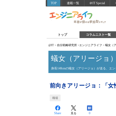
TOP
連載一覧
＠IT Special
トップ
コラムニスト一覧
@IT
>
自分戦略研究所
>
エンジニアライフ
>
蟻女（
蟻女（アリージョ
身長148cmの蟻女（アリージョ）が送る、エ
前向きアリージョ：「女
職場
Share
0
見る