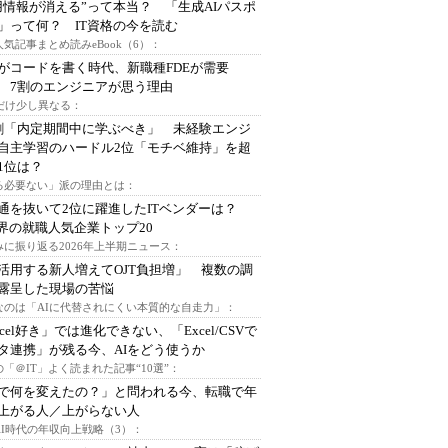
用情報が消える”って本当？ 「生成AIパスポ
」って何？ IT資格の今を読む
人気記事まとめ読みeBook（6）：
Iがコードを書く時代、新職種FDEが需要
 7割のエンジニアが思う理由
代だけ少し異なる：
割「内定期間中に学ぶべき」 未経験エンジ
自主学習のハードル2位「モチベ維持」を超
1位は？
る必要ない」派の理由とは：
通を抜いて2位に躍進したITベンダーは？
業界の就職人気企業トップ20
みに振り返る2026年上半期ニュース：
I活用する新人増えてOJT負担増」 複数の調
露呈した現場の苦悩
なのは「AIに代替されにくい本質的な自走力」：
xcel好き」では進化できない、「Excel/CSVで
タ連携」が残る今、AIをどう使うか
「＠IT」よく読まれた記事“10選”：
Iで何を変えたの？」と問われる今、転職で年
上がる人／上がらない人
AI時代の年収向上戦略（3）：