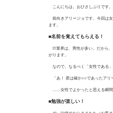
こんにちは。おひさしぶりです。
前向きアリージョです。今回は女
ます。
■名前を覚えてもらえる！
IT業界は、男性が多い。だから、
がります。
なので、なるべく「女性である」
「あ！ 君は確か○○であったアリ
……女性でよかったと思える瞬間
■勉強が楽しい！