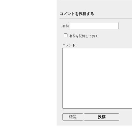
コメントを投稿する
名前
名前を記憶しておく
コメント：