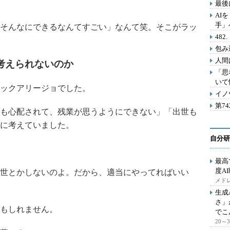
最後
AI
手」
そんなにできるなんてすごい」なんて笑。そこがラッ
48
包み
人間
考えられないのか
「思
いて
ックアリージョでした。
イノ
第7
も心配されて、残業が思うようにできない」「出世も
に考えていました。
自分研
最高
度A
世とかしないのよ。だから、適当にやってればいい
メドレ
生成
さ」
もしれません。
でこ
20