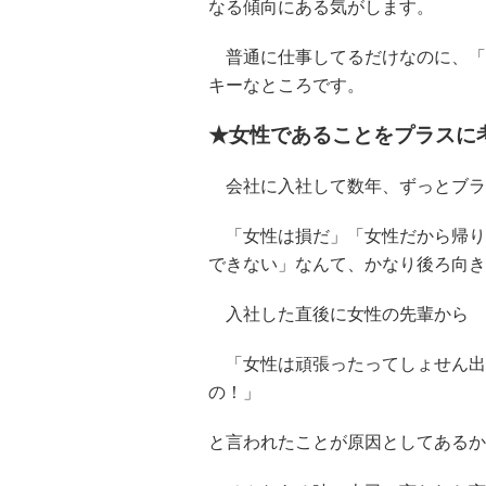
なる傾向にある気がします。
普通に仕事してるだけなのに、「
キーなところです。
★女性であることをプラスに
会社に入社して数年、ずっとブラ
「女性は損だ」「女性だから帰り
できない」なんて、かなり後ろ向き
入社した直後に女性の先輩から
「女性は頑張ったってしょせん出
の！」
と言われたことが原因としてあるか