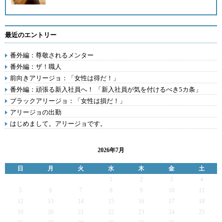
最近のエントリー
番外編：尊敬されるメンター
番外編：ザ！職人
前向きアリージョ：「女性は得だ！」
番外編：頑張る新入社員へ！ 「新入社員が気を付けるべき5カ条」
ブラックアリージョ：「女性は損だ！」
アリージョの出勤
はじめまして。アリージョです。
2026年7月
日
月
火
水
木
金
土
1
2
3
4
5
6
7
8
9
10
11
12
13
14
15
16
17
18
19
20
21
22
23
24
25