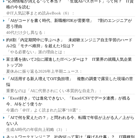
“応用情報が消える”って本当？ 「生成AIパスポート」って何？ IT資
格の今を読む
＠IT人気記事まとめ読みeBook（6）：
「AIがコードを書く時代、新職種FDEが需要増」 7割のエンジニアが
思う理由
40代だけ少し異なる：
約8割「内定期間中に学ぶべき」 未経験エンジニア自主学習のハード
ル2位「モチベ維持」を超えた1位は？
「やる必要ない」派の理由とは：
富士通を抜いて2位に躍進したITベンダーは？ IT業界の就職人気企業
トップ20
夏休みに振り返る2026年上半期ニュース：
「AI活用する新人増えてOJT負担増」 複数の調査で露呈した現場の苦
悩
重要なのは「AIに代替されにくい本質的な自走力」：
「Excel好き」では進化できない、「Excel/CSVでデータ連携」が残る
今、AIをどう使うか
今週の「＠IT」よく読まれた記事“10選”：
「AIで何を変えたの？」と問われる今、転職で年収が上がる人／上がら
ない人
生成AI時代の年収向上戦略（3）：
ネットワークエンジニア、社内SEって実は「稼げる仕事」？ IT職種別