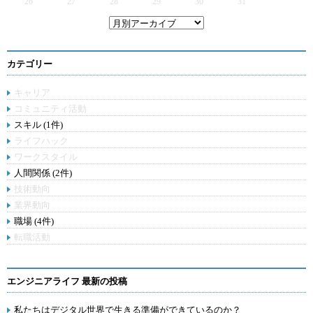
26
27
28
29
30
31
カテゴリー
キャリア
コミュニティ活動
スキル (1件)
ライフハック
ワークスタイル
人間関係 (2件)
技術動向
業界動向
職場 (4件)
転職活動
エンジニアライフ 最新の投稿
私たちはデジタル世界で生きる準備ができているのか？