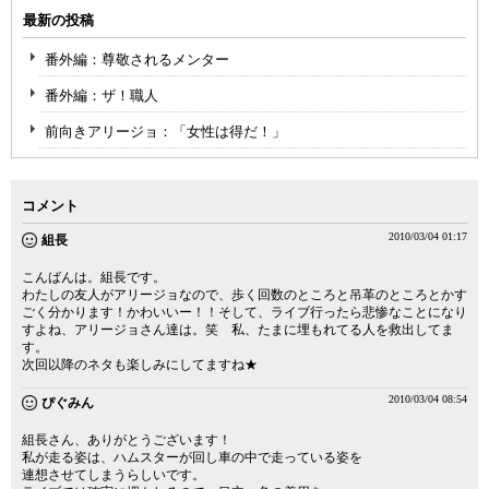
最新の投稿
番外編：尊敬されるメンター
番外編：ザ！職人
前向きアリージョ：「女性は得だ！」
コメント
2010/03/04 01:17
組長
こんばんは。組長です。
わたしの友人がアリージョなので、歩く回数のところと吊革のところとかす
ごく分かります！かわいいー！！そして、ライブ行ったら悲惨なことになり
すよね、アリージョさん達は。笑 私、たまに埋もれてる人を救出してま
す。
次回以降のネタも楽しみにしてますね★
2010/03/04 08:54
ぴぐみん
組長さん、ありがとうございます！
私が走る姿は、ハムスターが回し車の中で走っている姿を
連想させてしまうらしいです。