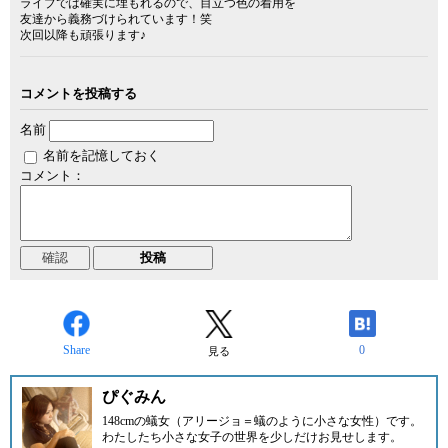
ライブでは確実に埋もれるので、目立つ色の着用を
友達から義務づけられています！笑
次回以降も頑張ります♪
コメントを投稿する
名前
名前を記憶しておく
コメント：
Share
0
見る
ぴぐみん
148cmの蟻女（アリージョ＝蟻のように小さな女性）です。
わたしたち小さな女子の世界を少しだけお見せします。