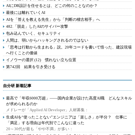
AIにDB設計を任せるとは、どこの何のことなのか？
最後には離れていくAI
AIを「答えを教える先生」から「判断の稽古相手」へ
482.「脱走」したAIのサイバー攻撃
包み込んでいく、セキュリティ
人間は、弱いからハッキングされるのではない
「思考は行動から生まれる」説。20年コードを書いて悟った、建設現場
へ行くことの価値
イノウーの選択 (12) 慣れない立ち位置
第742回 結果を引き受ける
自分研 新着記事
最高で「年収6000万超」――国内企業が設けた高度AI職 どんなスキル
が求められるのか
メドレーが「Applied AI Developer」人材募集：
生成AIを“使ったことない”エンジニアは「楽しさ」が半分？ 仕事に
「満足」する理由は年代別でこんなに違った
20～30代が最も「やや不満」が多い：