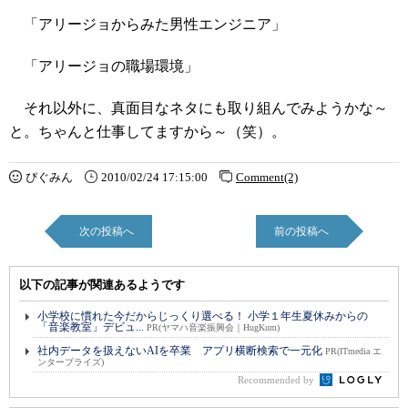
「アリージョからみた男性エンジニア」
「アリージョの職場環境」
それ以外に、真面目なネタにも取り組んでみようかな～
と。ちゃんと仕事してますから～（笑）。
ぴぐみん
2010/02/24 17:15:00
Comment(2)
次の投稿へ
前の投稿へ
以下の記事が関連あるようです
小学校に慣れた今だからじっくり選べる！ 小学１年生夏休みからの
「音楽教室」デビュ...
PR(ヤマハ音楽振興会｜HugKum)
社内データを扱えないAIを卒業 アプリ横断検索で一元化
PR(ITmedia エ
ンタープライズ)
Recommended by