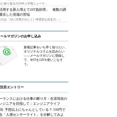
みに振り返る2026年上半期ニュース：
I活用する新人増えてOJT負担増」 複数の調
露呈した現場の苦悩
なのは「AIに代替されにくい本質的な自走力」：
メールマガジンのお申し込み
新着記事をいち早く知りたい、
オリジナルコラムを読みたい
――メールマガジンに登録し
て、＠ITを120％使いこなそ
う。
注目エントリー
ーランスにおける仕事の断り方：生涯現役の
エンジニアを目指して：エンジニアライフ
2回: 予想以上にちゃんとしている？ 330円で
る「人感センサーライト」を分解してみよ