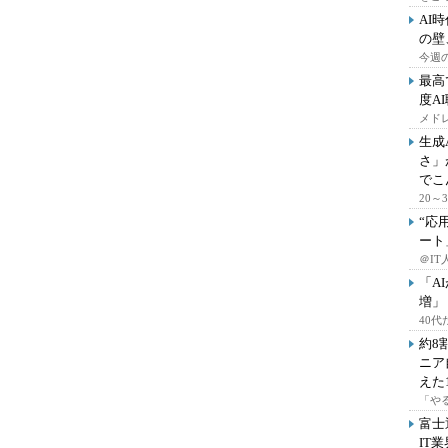
AI
の壁
今週の
最高
度A
メドレ
生成
さ」
でこ
20
“応
ート
＠IT
「A
増」
40
約8
ニア
えた
「や
富士
IT