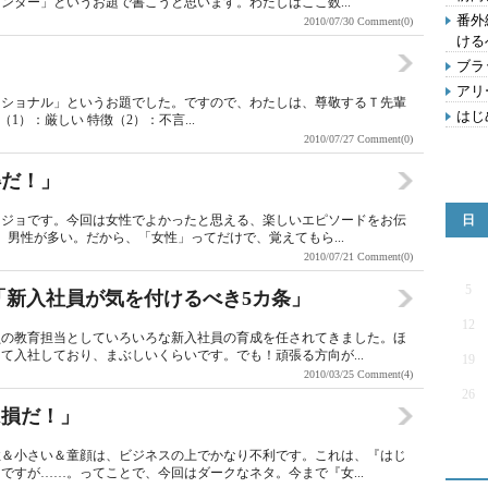
ンター」というお題で書こうと思います。わたしはここ数...
番外
2010/07/30
Comment(0)
ける
ブラ
アリ
ッショナル」というお題でした。ですので、わたしは、尊敬するＴ先輩
はじ
1）：厳しい 特徴（2）：不言...
2010/07/27
Comment(0)
得だ！」
ージョです。今回は女性でよかったと思える、楽しいエピソードをお伝
日
、男性が多い。だから、「女性」ってだけで、覚えてもら...
2010/07/21
Comment(0)
5
「新入社員が気を付けるべき5カ条」
12
員の教育担当としていろいろな新入社員の育成を任されてきました。ほ
て入社しており、まぶしいくらいです。でも！頑張る方向が...
19
2010/03/25
Comment(4)
26
は損だ！」
性＆小さい＆童顔は、ビジネスの上でかなり不利です。これは、『はじ
ですが……。ってことで、今回はダークなネタ。今まで『女...