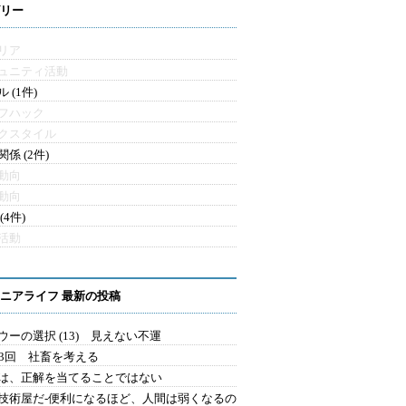
リー
リア
ュニティ活動
 (1件)
フハック
クスタイル
係 (2件)
動向
動向
(4件)
活動
ニアライフ 最新の投稿
ウーの選択 (13) 見えない不運
43回 社畜を考える
は、正解を当てることではない
技術屋だ-便利になるほど、人間は弱くなるの