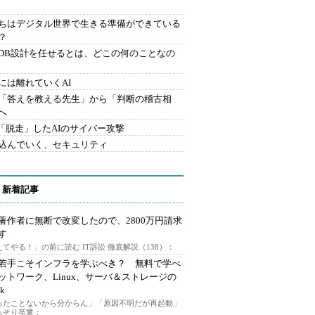
ちはデジタル世界で生きる準備ができている
？
にDB設計を任せるとは、どこの何のことなの
には離れていくAI
を「答えを教える先生」から「判断の稽古相
へ
2.「脱走」したAIのサイバー攻撃
込んでいく、セキュリティ
 新着記事
著作者に無断で改変したので、2800万円請求
す
てやる！」の前に読む IT訴訟 徹底解説（138）：
若手こそインフラを学ぶべき？ 無料で学べ
ットワーク、Linux、サーバ＆ストレージの
k
ったことないから分からん」「原因不明だが再起動」
っそり卒業：