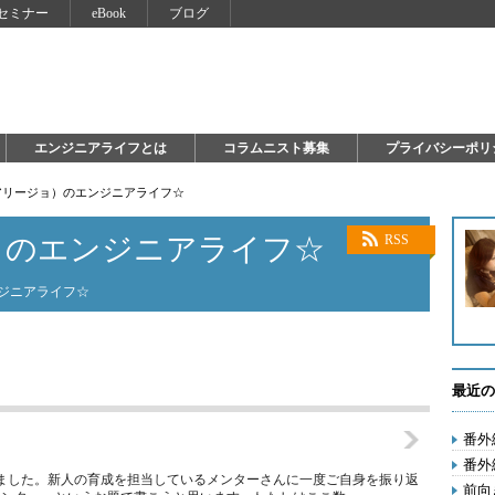
セミナー
eBook
ブログ
エンジニアライフとは
コラムニスト募集
プライバシーポリ
アリージョ）のエンジニアライフ☆
）のエンジニアライフ☆
RSS
ンジニアライフ☆
最近の
番外
番外
ました。新人の育成を担当しているメンターさんに一度ご自身を振り返
前向