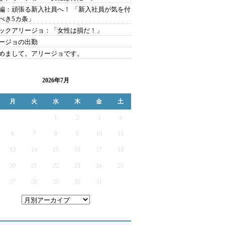
編：頑張る新入社員へ！ 「新入社員が気を付
べき5カ条」
ックアリージョ：「女性は損だ！」
ージョの出勤
めまして。アリージョです。
2026年7月
月
火
水
木
金
土
1
2
3
4
6
7
8
9
10
11
13
14
15
16
17
18
20
21
22
23
24
25
27
28
29
30
31