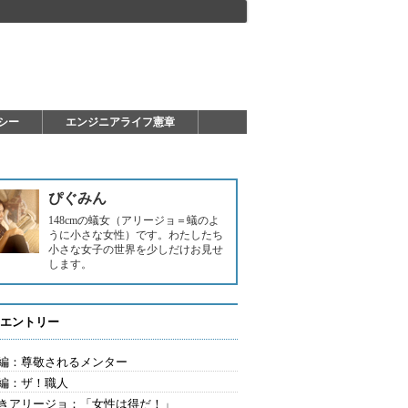
シー
エンジニアライフ憲章
ぴぐみん
148cmの蟻女（アリージョ＝蟻のよ
うに小さな女性）です。わたしたち
小さな女子の世界を少しだけお見せ
します。
エントリー
編：尊敬されるメンター
編：ザ！職人
きアリージョ：「女性は得だ！」