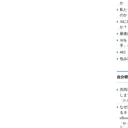
か
私た
のか
AI
か？
最後
AI
手」
48
包み
自分研
共同
しま
「訴え
なぜ
るネ
eBoo
「触
をこ