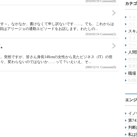
2010/03/19
Comment(8)
カテゴ
キャ
です～。なかなか、書けなくて申し訳ないです……。でも、これからは
コミ
回はアリージョの通勤エピソードをお話します。わたしの...
スキル
2010/02/24
Comment(2)
ライ
す。
ワー
人間関
突然ですが、皆さん身長148cmの女性から見たビジネス（IT）の世
技術
り、変わらないのではないか……って？いえいえ、そ...
業界
2009/12/11
Comment(9)
職場 
転職
エンジ
イノ
第7
判断
私は