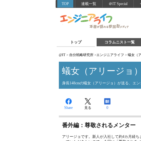
TOP
連載一覧
＠IT Special
トップ
コラムニスト一覧
@IT
>
自分戦略研究所
>
エンジニアライフ
>
蟻女（
蟻女（アリージョ
身長148cmの蟻女（アリージョ）が送る、エ
Share
0
見る
番外編：尊敬されるメンター
アリージョです。新人が入社して約4カ月経ち