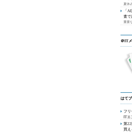
夏休
「A
査で
重要
＠IT
はてブ
フリ
IT
第2
買え