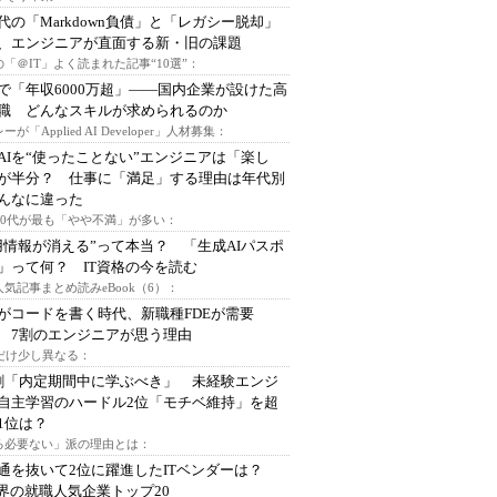
時代の「Markdown負債」と「レガシー脱却」
、エンジニアが直面する新・旧の課題
「＠IT」よく読まれた記事“10選”：
で「年収6000万超」――国内企業が設けた高
I職 どんなスキルが求められるのか
ーが「Applied AI Developer」人材募集：
AIを“使ったことない”エンジニアは「楽し
が半分？ 仕事に「満足」する理由は年代別
んなに違った
～30代が最も「やや不満」が多い：
用情報が消える”って本当？ 「生成AIパスポ
」って何？ IT資格の今を読む
人気記事まとめ読みeBook（6）：
Iがコードを書く時代、新職種FDEが需要
 7割のエンジニアが思う理由
代だけ少し異なる：
割「内定期間中に学ぶべき」 未経験エンジ
自主学習のハードル2位「モチベ維持」を超
1位は？
る必要ない」派の理由とは：
通を抜いて2位に躍進したITベンダーは？
業界の就職人気企業トップ20