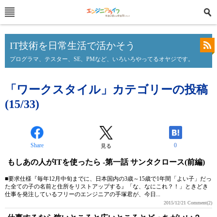
IT技術を日常生活で活かそう
プログラマ、テスター、SE、PMなど、いろいろやってるオヤジです。
「ワークスタイル」カテゴリーの投稿
(15/33)
Share
0
見る
もしあの人がITを使ったら -第一話 サンタクロース(前編)
■要求仕様『毎年12月中旬までに、日本国内の3歳～15歳で1年間「よい子」だっ
た全ての子の名前と住所をリストアップする』「な、なにこれ？！」ときどき
仕事を発注しているフリーのエンジニアの手塚君が、今日...
2015/12/21
Comment(2)