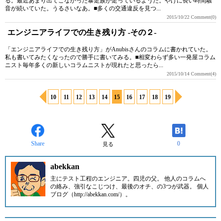
る。最近あまり出てこなかった暴走族が走っているようだ。やけに長い時間騒
音が続いていた。うるさいなあ。■多くの交通違反を見つ...
2015/10/22
Comment(0)
エンジニアライフでの生き残り方 -その２-
「エンジニアライフでの生き残り方」がAnubisさんのコラムに書かれていた。
私も書いてみたくなったので勝手に書いてみる。■相変わらず多い一発屋コラム
ニスト毎年多くの新しいコラムニストが現れたと思ったら...
2015/10/14
Comment(4)
10
11
12
13
14
15
16
17
18
19
Share
0
見る
abekkan
主にテスト工程のエンジニア。四児の父。 他人のコラムへ
の絡み、強引なこじつけ、最後のオチ、の3つが武器。 個人
ブログ（http://abekkan.com/）。