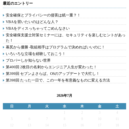
最近のエントリー
安全確保とプライバシーの侵害は紙一重？！
VBAを習いたいのはどんな人？
VBAをディスっちゃってごめんなさい
安全確保支援士対策セミナーには、セキュリティを楽しむヒントがあっ
た！
幕尻から優勝 -取組相手はプログラムで決めればいいのに！
いろいろな立場を経験しておこう！
プロパーしか知らない世界
第400回 2枚目の名刺からエンジニア人生が変わった！
第399回 セブンよさらば。OSのアップデートで大忙し！
第398回 たった一日で、この一年を有意義なものに変える方法
2026年7月
日
月
火
水
木
金
土
1
2
3
4
5
6
7
8
9
10
11
12
13
14
15
16
17
18