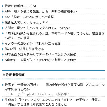
最後には離れていくAI
AIを「答えを教える先生」から「判断の稽古相手」へ
482.「脱走」したAIのサイバー攻撃
包み込んでいく、セキュリティ
人間は、弱いからハッキングされるのではない
「思考は行動から生まれる」説。20年コードを書いて悟った、建設現場
へ行くことの価値
イノウーの選択 (12) 慣れない立ち位置
第742回 結果を引き受ける
AIで画面を読み解かせてデータベース設計のお勉強
AI時代に、人間が失ってはいけない判断力とは何か
自分研 新着記事
最高で「年収6000万超」――国内企業が設けた高度AI職 どんなスキル
が求められるのか
メドレーが「Applied AI Developer」人材募集：
生成AIを“使ったことない”エンジニアは「楽しさ」が半分？ 仕事に
「満足」する理由は年代別でこんなに違った