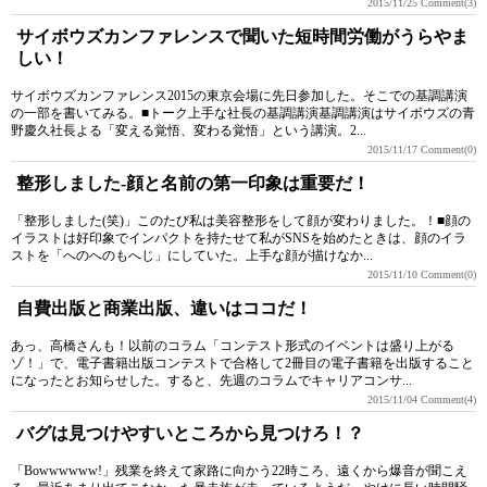
2015/11/25
Comment(3)
サイボウズカンファレンスで聞いた短時間労働がうらやま
しい！
サイボウズカンファレンス2015の東京会場に先日参加した。そこでの基調講演
の一部を書いてみる。■トーク上手な社長の基調講演基調講演はサイボウズの青
野慶久社長よる「変える覚悟、変わる覚悟」という講演。2...
2015/11/17
Comment(0)
整形しました-顔と名前の第一印象は重要だ！
「整形しました(笑)」このたび私は美容整形をして顔が変わりました。！■顔の
イラストは好印象でインパクトを持たせて私がSNSを始めたときは、顔のイラ
ストを「へのへのもへじ」にしていた。上手な顔が描けなか...
2015/11/10
Comment(0)
自費出版と商業出版、違いはココだ！
あっ、高橋さんも！以前のコラム「コンテスト形式のイベントは盛り上がる
ゾ！」で、電子書籍出版コンテストで合格して2冊目の電子書籍を出版すること
になったとお知らせした。すると、先週のコラムでキャリアコンサ...
2015/11/04
Comment(4)
バグは見つけやすいところから見つけろ！？
「Bowwwwww!」残業を終えて家路に向かう22時ころ、遠くから爆音が聞こえ