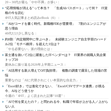
20～30代が最も「やや不満」が多い：
“応用情報が消える”って本当？ 「生成AIパスポート」って何？ IT資
格の今を読む
＠IT人気記事まとめ読みeBook（6）：
「AIがコードを書く時代、新職種FDEが需要増」 7割のエンジニアが
思う理由
40代だけ少し異なる：
約8割「内定期間中に学ぶべき」 未経験エンジニア自主学習のハード
ル2位「モチベ維持」を超えた1位は？
「やる必要ない」派の理由とは：
富士通を抜いて2位に躍進したITベンダーは？ IT業界の就職人気企業
トップ20
夏休みに振り返る2026年上半期ニュース：
「AI活用する新人増えてOJT負担増」 複数の調査で露呈した現場の苦
悩
重要なのは「AIに代替されにくい本質的な自走力」：
「Excel好き」では進化できない、「Excel/CSVでデータ連携」が残る
今、AIをどう使うか
今週の「＠IT」よく読まれた記事“10選”：
「AIで何を変えたの？」と問われる今、転職で年収が上がる人／上がら
ない人