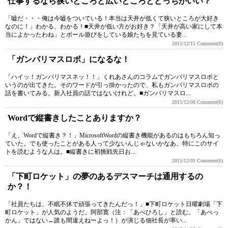
仕事するなら狭いところと広いところとどっちがいい？
「嘘だ・・・俺は今嘘をついている！本当は天井が低くて狭いところが大好き
なのに！」わかる、わかる！■天井が低い方がお好き？「天井が高い家にして本
当によかったわね」とボール遊びをしている娘たちを見ている妻...
2015/12/15
Comment(0)
「ガンバリマスロボ」になるな！
「ハイッ！ガンバリマスネッ！！」くれあさんのコラムでガンバリマスロボと
いうのが出てきた。そのワードが引っ掛かったので、私もガンバリマスロボの
話を書いてみる。新入社員の話ではないけれど。■ガンバリマスロ...
2015/12/08
Comment(6)
Wordで縦書きしたことありますか？
「え、Wordで縦書き？！」MicrosoftWordの縦書き機能があるのはもちろん知っ
ていた。でも使ったことがある人って少ないんじゃないかなあ。特にこのサイ
トを読むような人は。■縦書きに初挑戦先日お...
2015/12/01
Comment(6)
「下町ロケット」の夢のあるデスマーチは通用するの
か？！
「社員たちは、不眠不休で頑張ってきたんだっ！」■下町ロケット日曜劇場「下
町ロケット」が人気のようだ。阿部寛（注：「あべひろし」と読む。「あべっ
かん」ではない←誰も間違えねーよっ！）が演じる佃社長が率い...