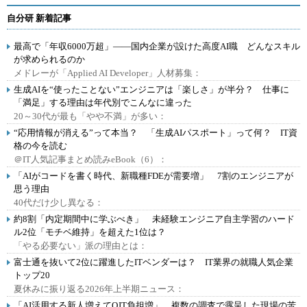
自分研 新着記事
最高で「年収6000万超」――国内企業が設けた高度AI職 どんなスキル
が求められるのか
メドレーが「Applied AI Developer」人材募集：
生成AIを“使ったことない”エンジニアは「楽しさ」が半分？ 仕事に
「満足」する理由は年代別でこんなに違った
20～30代が最も「やや不満」が多い：
“応用情報が消える”って本当？ 「生成AIパスポート」って何？ IT資
格の今を読む
＠IT人気記事まとめ読みeBook（6）：
「AIがコードを書く時代、新職種FDEが需要増」 7割のエンジニアが
思う理由
40代だけ少し異なる：
約8割「内定期間中に学ぶべき」 未経験エンジニア自主学習のハード
ル2位「モチベ維持」を超えた1位は？
「やる必要ない」派の理由とは：
富士通を抜いて2位に躍進したITベンダーは？ IT業界の就職人気企業
トップ20
夏休みに振り返る2026年上半期ニュース：
「AI活用する新人増えてOJT負担増」 複数の調査で露呈した現場の苦