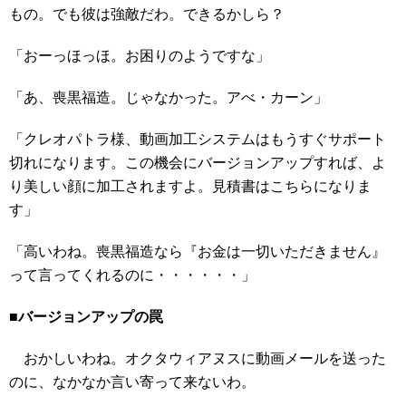
もの。でも彼は強敵だわ。できるかしら？
「おーっほっほ。お困りのようですな」
「あ、喪黒福造。じゃなかった。アべ・カーン」
「クレオパトラ様、動画加工システムはもうすぐサポート
切れになります。この機会にバージョンアップすれば、よ
り美しい顔に加工されますよ。見積書はこちらになりま
す」
「高いわね。喪黒福造なら『お金は一切いただきません』
って言ってくれるのに・・・・・・」
■バージョンアップの罠
おかしいわね。オクタウィアヌスに動画メールを送った
のに、なかなか言い寄って来ないわ。