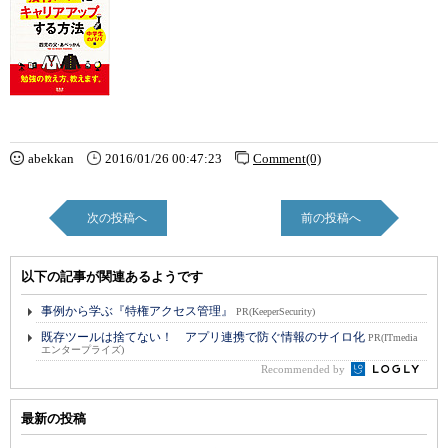
abekkan
2016/01/26 00:47:23
Comment(0)
次の投稿へ
前の投稿へ
以下の記事が関連あるようです
事例から学ぶ『特権アクセス管理』
PR(KeeperSecurity)
既存ツールは捨てない！ アプリ連携で防ぐ情報のサイロ化
PR(ITmedia
エンタープライズ)
Recommended by
最新の投稿