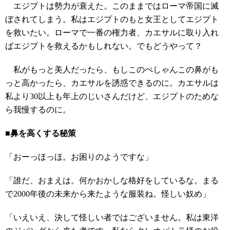
エジプトは勢力が衰えた。このままではローマ帝国に滅
ぼされてしまう。私はエジプトのもと女王としてエジプト
を救いたい。ローマで一番の権力者、カエサルに取り入れ
ばエジプトを救えるかもしれない。でもどうやって？
私がもっと美人だったら、もしこのぺしゃんこの鼻がも
っと高かったら、カエサルを誘惑できるのに。カエサルは
私より30以上も年上のじいさんだけど、エジプトのためな
ら我慢するのに。
■鼻を高くする秘策
「おーっほっほ。お困りのようですな」
「誰だ、おまえは。何かおかしな格好をしているな。まる
で2000年後の未来から来たような服装ね。怪しい奴め」
「いえいえ、決して怪しい者ではございません。私は東洋