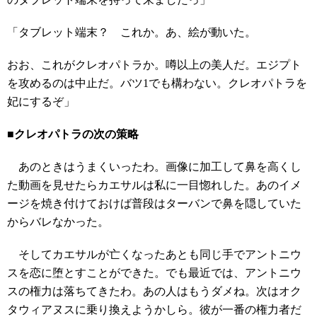
「タブレット端末？ これか。あ、絵が動いた。
おお、これがクレオパトラか。噂以上の美人だ。エジプト
を攻めるのは中止だ。バツ1でも構わない。クレオパトラを
妃にするぞ」
■クレオパトラの次の策略
あのときはうまくいったわ。画像に加工して鼻を高くし
た動画を見せたらカエサルは私に一目惚れした。あのイメ
ージを焼き付けておけば普段はターバンで鼻を隠していた
からバレなかった。
そしてカエサルが亡くなったあとも同じ手でアントニウ
スを恋に堕とすことができた。でも最近では、アントニウ
スの権力は落ちてきたわ。あの人はもうダメね。次はオク
タウィアヌスに乗り換えようかしら。彼が一番の権力者だ