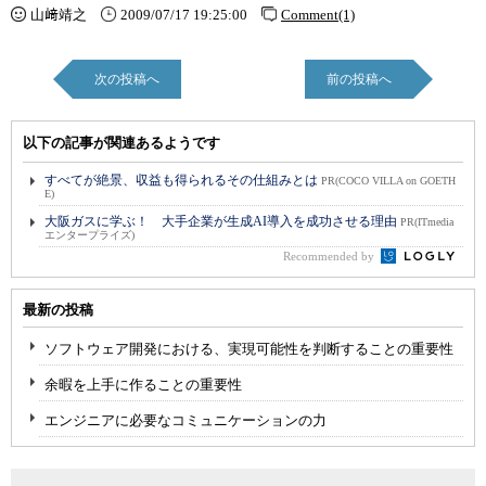
山﨑靖之
2009/07/17 19:25:00
Comment(1)
次の投稿へ
前の投稿へ
以下の記事が関連あるようです
すべてが絶景、収益も得られるその仕組みとは
PR(COCO VILLA on GOETH
E)
大阪ガスに学ぶ！ 大手企業が生成AI導入を成功させる理由
PR(ITmedia
エンタープライズ)
Recommended by
最新の投稿
ソフトウェア開発における、実現可能性を判断することの重要性
余暇を上手に作ることの重要性
エンジニアに必要なコミュニケーションの力