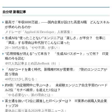
自分研 新着記事
最高で「年収6000万超」――国内企業が設けた高度AI職 どんなスキル
が求められるのか
メドレーが「Applied AI Developer」人材募集：
生成AIを“使ったことない”エンジニアは「楽しさ」が半分？ 仕事に
「満足」する理由は年代別でこんなに違った
20～30代が最も「やや不満」が多い：
“応用情報が消える”って本当？ 「生成AIパスポート」って何？ IT資
格の今を読む
＠IT人気記事まとめ読みeBook（6）：
「AIがコードを書く時代、新職種FDEが需要増」 7割のエンジニアが
思う理由
40代だけ少し異なる：
約8割「内定期間中に学ぶべき」 未経験エンジニア自主学習のハード
ル2位「モチベ維持」を超えた1位は？
「やる必要ない」派の理由とは：
富士通を抜いて2位に躍進したITベンダーは？ IT業界の就職人気企業
トップ20
夏休みに振り返る2026年上半期ニュース：