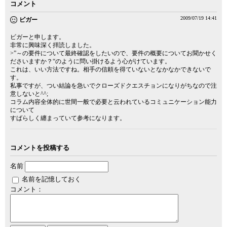
コメント
2009/07/19 14:41
ビガー
ビガーと申します。
非常に興味深く拝読しました。
>”～の要件について最終確認をしたいので、要件の概要についてお聞かせく
ださいますか？“のように問い掛けるよう心がけています。
これは、いい方法ですね。相手の信頼を得ていないとなかなかできないで
す。
私事ですが、つい結論を急いでクローズドクエスチョンになりがちなので注
意しないと^^;
コラム内容全体的に世間一般で必要と云われているコミュニケーション能力
について
すばらしく纏まっていて参考になります。
コメントを投稿する
名前
名前を記憶しておく
コメント：