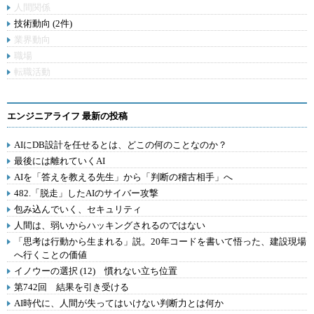
人間関係
技術動向 (2件)
業界動向
職場
転職活動
エンジニアライフ 最新の投稿
AIにDB設計を任せるとは、どこの何のことなのか？
最後には離れていくAI
AIを「答えを教える先生」から「判断の稽古相手」へ
482.「脱走」したAIのサイバー攻撃
包み込んでいく、セキュリティ
人間は、弱いからハッキングされるのではない
「思考は行動から生まれる」説。20年コードを書いて悟った、建設現場
へ行くことの価値
イノウーの選択 (12) 慣れない立ち位置
第742回 結果を引き受ける
AI時代に、人間が失ってはいけない判断力とは何か