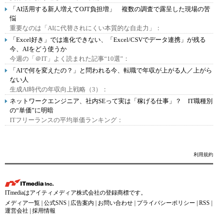
「AI活用する新人増えてOJT負担増」 複数の調査で露呈した現場の苦
悩
重要なのは「AIに代替されにくい本質的な自走力」：
「Excel好き」では進化できない、「Excel/CSVでデータ連携」が残る
今、AIをどう使うか
今週の「＠IT」よく読まれた記事“10選”：
「AIで何を変えたの？」と問われる今、転職で年収が上がる人／上がら
ない人
生成AI時代の年収向上戦略（3）：
ネットワークエンジニア、社内SEって実は「稼げる仕事」？ IT職種別
の“単価”に明暗
ITフリーランスの平均単価ランキング：
利用規約
ITmediaはアイティメディア株式会社の登録商標です。
メディア一覧
|
公式SNS
|
広告案内
|
お問い合わせ
|
プライバシーポリシー
|
RSS
|
運営会社
|
採用情報