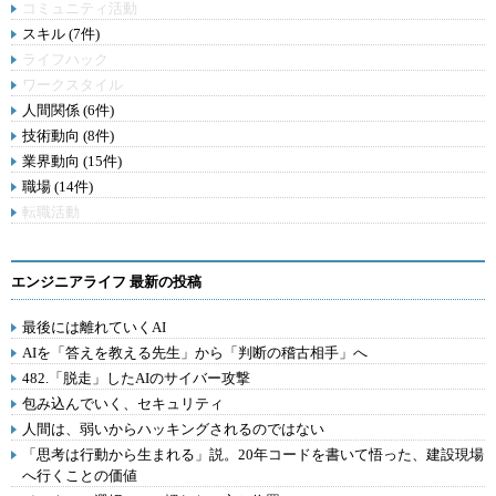
コミュニティ活動
スキル (7件)
ライフハック
ワークスタイル
人間関係 (6件)
技術動向 (8件)
業界動向 (15件)
職場 (14件)
転職活動
エンジニアライフ 最新の投稿
最後には離れていくAI
AIを「答えを教える先生」から「判断の稽古相手」へ
482.「脱走」したAIのサイバー攻撃
包み込んでいく、セキュリティ
人間は、弱いからハッキングされるのではない
「思考は行動から生まれる」説。20年コードを書いて悟った、建設現場
へ行くことの価値