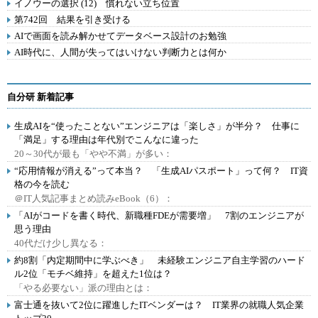
イノウーの選択 (12) 慣れない立ち位置
第742回 結果を引き受ける
AIで画面を読み解かせてデータベース設計のお勉強
AI時代に、人間が失ってはいけない判断力とは何か
自分研 新着記事
生成AIを“使ったことない”エンジニアは「楽しさ」が半分？ 仕事に
「満足」する理由は年代別でこんなに違った
20～30代が最も「やや不満」が多い：
“応用情報が消える”って本当？ 「生成AIパスポート」って何？ IT資
格の今を読む
＠IT人気記事まとめ読みeBook（6）：
「AIがコードを書く時代、新職種FDEが需要増」 7割のエンジニアが
思う理由
40代だけ少し異なる：
約8割「内定期間中に学ぶべき」 未経験エンジニア自主学習のハード
ル2位「モチベ維持」を超えた1位は？
「やる必要ない」派の理由とは：
富士通を抜いて2位に躍進したITベンダーは？ IT業界の就職人気企業