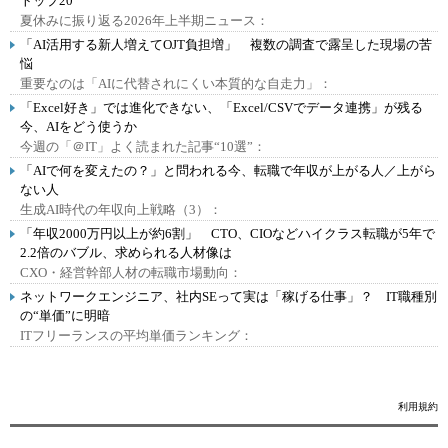
トップ20
夏休みに振り返る2026年上半期ニュース：
「AI活用する新人増えてOJT負担増」 複数の調査で露呈した現場の苦
悩
重要なのは「AIに代替されにくい本質的な自走力」：
「Excel好き」では進化できない、「Excel/CSVでデータ連携」が残る
今、AIをどう使うか
今週の「＠IT」よく読まれた記事“10選”：
「AIで何を変えたの？」と問われる今、転職で年収が上がる人／上がら
ない人
生成AI時代の年収向上戦略（3）：
「年収2000万円以上が約6割」 CTO、CIOなどハイクラス転職が5年で
2.2倍のバブル、求められる人材像は
CXO・経営幹部人材の転職市場動向：
ネットワークエンジニア、社内SEって実は「稼げる仕事」？ IT職種別
の“単価”に明暗
ITフリーランスの平均単価ランキング：
利用規約