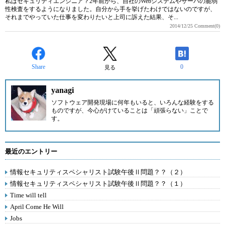
私はセキュリティエンジニア？2年前から、自社のWebシステムやサーバの脆弱
性検査をするようになりました。自分から手を挙げたわけではないのですが、
それまでやっていた仕事を変わりたいと上司に訴えた結果、そ...
2014/12/25
Comment(0)
Share
0
見る
yanagi
ソフトウェア開発現場に何年もいると、いろんな経験をする
ものですが、今心がけていることは「頑張らない」ことで
す。
最近のエントリー
情報セキュリティスペシャリスト試験午後Ⅱ問題？？（２）
情報セキュリティスペシャリスト試験午後Ⅱ問題？？（１）
Time will tell
April Come He Will
Jobs