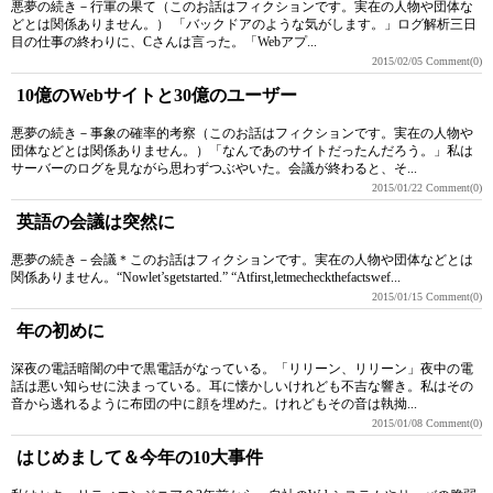
悪夢の続き－行軍の果て（このお話はフィクションです。実在の人物や団体な
どとは関係ありません。） 「バックドアのような気がします。」ログ解析三日
目の仕事の終わりに、Cさんは言った。「Webアプ...
2015/02/05
Comment(0)
10億のWebサイトと30億のユーザー
悪夢の続き－事象の確率的考察（このお話はフィクションです。実在の人物や
団体などとは関係ありません。）「なんであのサイトだったんだろう。」私は
サーバーのログを見ながら思わずつぶやいた。会議が終わると、そ...
2015/01/22
Comment(0)
英語の会議は突然に
悪夢の続き－会議＊このお話はフィクションです。実在の人物や団体などとは
関係ありません。“Nowlet’sgetstarted.” “Atfirst,letmecheckthefactswef...
2015/01/15
Comment(0)
年の初めに
深夜の電話暗闇の中で黒電話がなっている。「リリーン、リリーン」夜中の電
話は悪い知らせに決まっている。耳に懐かしいけれども不吉な響き。私はその
音から逃れるように布団の中に顔を埋めた。けれどもその音は執拗...
2015/01/08
Comment(0)
はじめまして＆今年の10大事件