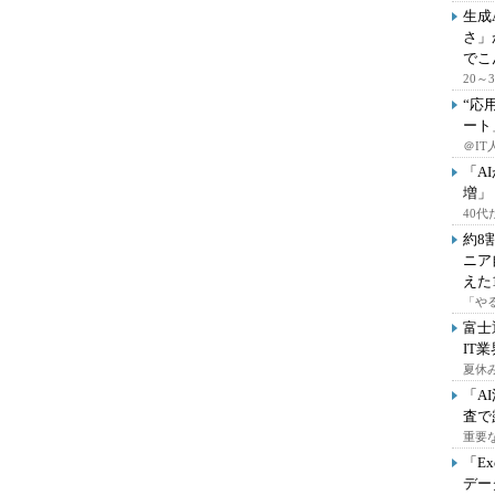
生成
さ」
でこ
20
“応
ート
＠IT
「A
増」
40
約8
ニア
えた
「や
富士
IT
夏休
「A
査で
重要
「E
デー