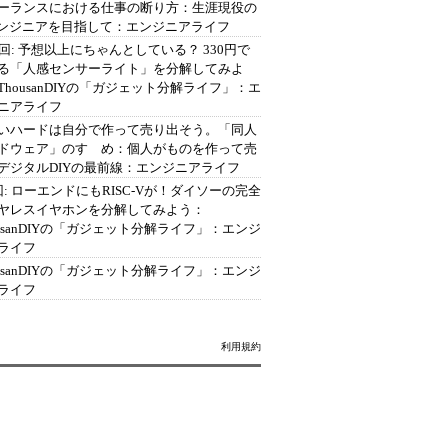
ーランスにおける仕事の断り方：生涯現役の
エンジニアを目指して：エンジニアライフ
2回: 予想以上にちゃんとしている？ 330円で
る「人感センサーライト」を分解してみよ
ThousanDIYの「ガジェット分解ライフ」：エ
ニアライフ
いハードは自分で作って売り出そう。「同人
ドウェア」のすゝめ：個人がものを作って売
デジタルDIYの最前線：エンジニアライフ
回: ローエンドにもRISC-Vが！ダイソーの完全
ヤレスイヤホンを分解してみよう：
ousanDIYの「ガジェット分解ライフ」：エンジ
ライフ
ousanDIYの「ガジェット分解ライフ」：エンジ
ライフ
利用規約