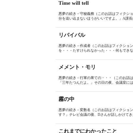
Time will tell
悪夢の続き－守秘義務（このお話はフィクシ
分を追い込まないほうがいいですよ。」A課長
リバイバル
悪夢の続き－作成者（このお話はフィクショ
を・・・たすけられなかった・・・何もできな
メメント・モリ
悪夢の続き－行軍の果ての・・・（このお話
「三年たつんだよ。」その日の夜、会議室には私
霧の中
悪夢の続き－変数名（このお話はフィクション
す？」テレビ会議の後、Dさんが話しかけてきた
これまでにわかったこと