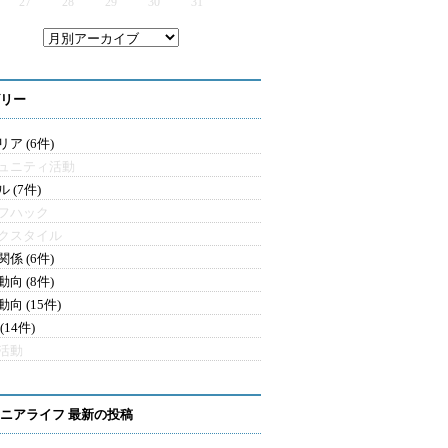
27
28
29
30
31
リー
ア (6件)
ュニティ活動
 (7件)
フハック
クスタイル
係 (6件)
向 (8件)
向 (15件)
(14件)
活動
ニアライフ 最新の投稿