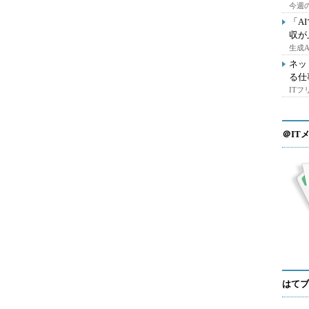
今週の
「A
収が
生成
ネッ
る仕
IT
＠IT
はてブ