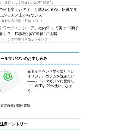
「＠IT」よく読まれた記事“10選”：
Iで何を変えたの？」と問われる今、転職で年
上がる人／上がらない人
AI時代の年収向上戦略（3）：
トワークエンジニア、社内SEって実は「稼げ
事」？ IT職種別の“単価”に明暗
フリーランスの平均単価ランキング：
メールマガジンのお申し込み
新着記事をいち早く知りたい、
オリジナルコラムを読みたい
――メールマガジンに登録し
て、＠ITを120％使いこなそ
う。
＠IT自分戦略研究所
注目エントリー