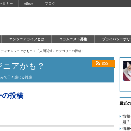
セミナー
eBook
ブログ
エンジニアライフとは
コラムニスト募集
プライバシーポリ
リティエンジニアかも？
>
「人間関係」カテゴリーの投稿：
ジニアかも？
RSS
らみで日々感じる雑感
ーの投稿
最近の
情報
題？
情報