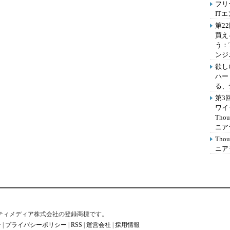
フリ
IT
第2
買え
う：
ンジ
欲し
ハー
る、
第3
ワイ
Th
ニア
Th
ニア
はアイティメディア株式会社の登録商標です。
せ
|
プライバシーポリシー
|
RSS
|
運営会社
|
採用情報