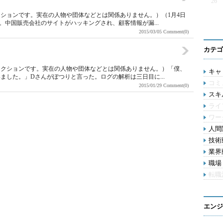
26
ションです。実在の人物や団体などとは関係ありません。）（1月4日
中国販売会社のサイトがハッキングされ、顧客情報が漏...
2015/03/05
Comment(0)
カテゴ
ィクションです。実在の人物や団体などとは関係ありません。）「僕、
キャリ
ました。」Dさんがぽつりと言った。ログの解析は三日目に...
コミ
2015/01/29
Comment(0)
スキル
ライ
ワー
人間関
技術動
業界動
職場 
転職
エンジ