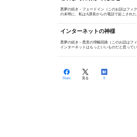
悪夢の続き－フェードイン（このお話はフィク
の未明に、私はA課長からの電話で起こされた。
インターネットの神様
悪夢の続き－悪意の増幅回路（このお話はフ
インターネットはもっといいものだと思ってい
Share
0
見る