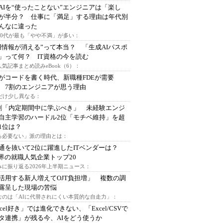
AIを“使ったことない”エンジニアは「楽し
が半分？ 仕事に「満足」する理由は年代別
んなに違った
～30代が最も「やや不満」が多い：
用情報が消える”って本当？ 「生成AIパスポ
」って何？ IT資格の今を読む
人気記事まとめ読みeBook（6）：
Iがコードを書く時代、新職種FDEが需要
 7割のエンジニアが思う理由
代だけ少し異なる：
割「内定期間中に学ぶべき」 未経験エンジ
自主学習のハードル2位「モチベ維持」を超
1位は？
る必要ない」派の理由とは：
通を抜いて2位に躍進したITベンダーは？
業界の就職人気企業トップ20
みに振り返る2026年上半期ニュース：
I活用する新人増えてOJT負担増」 複数の調
露呈した現場の苦悩
なのは「AIに代替されにくい本質的な自走力」：
xcel好き」では進化できない、「Excel/CSVで
タ連携」が残る今、AIをどう使うか