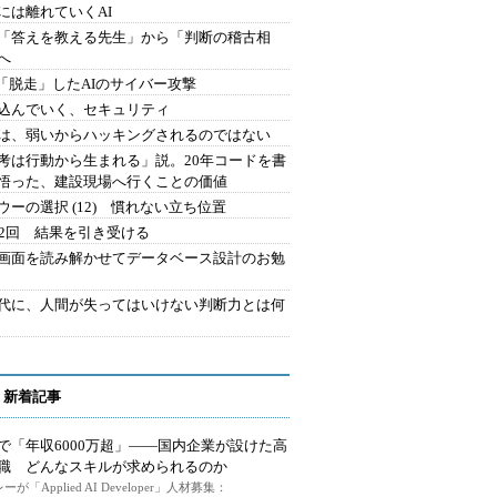
には離れていくAI
を「答えを教える先生」から「判断の稽古相
へ
2.「脱走」したAIのサイバー攻撃
込んでいく、セキュリティ
は、弱いからハッキングされるのではない
考は行動から生まれる」説。20年コードを書
悟った、建設現場へ行くことの価値
ウーの選択 (12) 慣れない立ち位置
42回 結果を引き受ける
で画面を読み解かせてデータベース設計のお勉
時代に、人間が失ってはいけない判断力とは何
 新着記事
で「年収6000万超」――国内企業が設けた高
I職 どんなスキルが求められるのか
ーが「Applied AI Developer」人材募集：