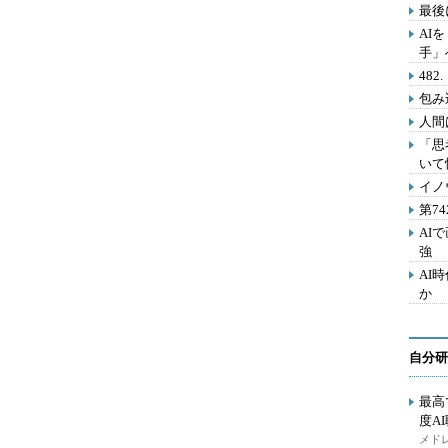
最後
AI
手」
48
包み
人間
「思
いて
イノ
第7
AI
強
AI
か
自分研
最高
度A
メドレ