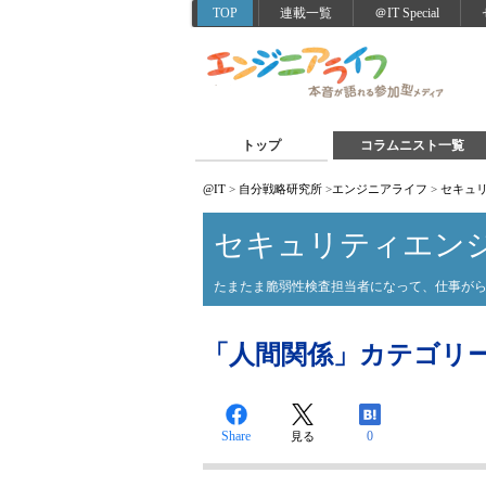
TOP
連載一覧
＠IT Special
トップ
コラムニスト一覧
@IT
>
自分戦略研究所
>
エンジニアライフ
>
セキュ
セキュリティエン
たまたま脆弱性検査担当者になって、仕事が
「人間関係」カテゴリ
Share
0
見る