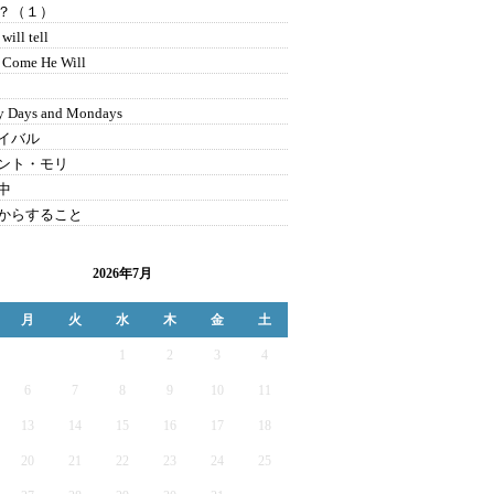
？（１）
will tell
l Come He Will
y Days and Mondays
イバル
ント・モリ
中
からすること
2026年7月
月
火
水
木
金
土
1
2
3
4
6
7
8
9
10
11
13
14
15
16
17
18
20
21
22
23
24
25