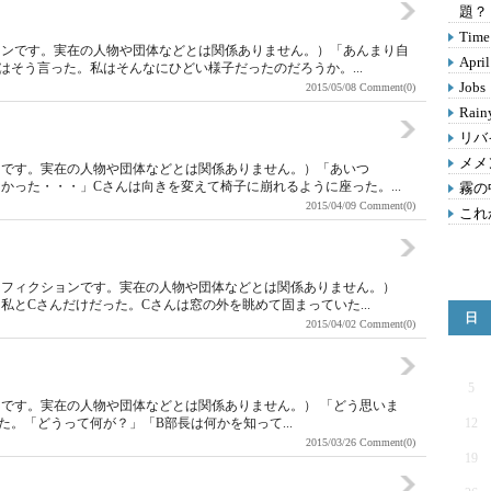
題？
Time 
ョンです。実在の人物や団体などとは関係ありません。）「あんまり自
Apri
はそう言った。私はそんなにひどい様子だったのだろうか。...
Jobs
2015/05/08
Comment(0)
Rain
リバ
メメ
ンです。実在の人物や団体などとは関係ありません。）「あいつ
かった・・・」Cさんは向きを変えて椅子に崩れるように座った。...
霧の
2015/04/09
Comment(0)
これ
はフィクションです。実在の人物や団体などとは関係ありません。）
とCさんだけだった。Cさんは窓の外を眺めて固まっていた...
日
2015/04/02
Comment(0)
5
です。実在の人物や団体などとは関係ありません。） 「どう思いま
。「どうって何が？」「B部長は何かを知って...
12
2015/03/26
Comment(0)
19