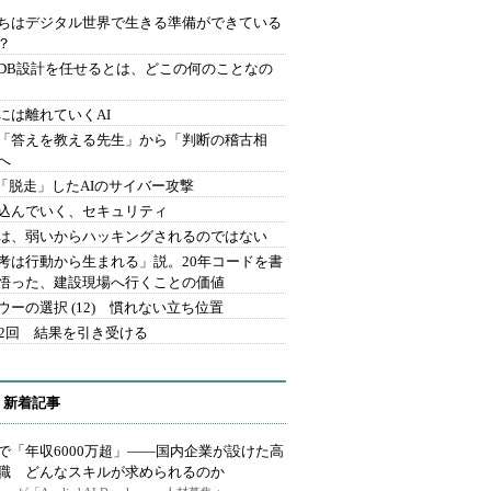
ちはデジタル世界で生きる準備ができている
？
にDB設計を任せるとは、どこの何のことなの
には離れていくAI
を「答えを教える先生」から「判断の稽古相
へ
2.「脱走」したAIのサイバー攻撃
込んでいく、セキュリティ
は、弱いからハッキングされるのではない
考は行動から生まれる」説。20年コードを書
悟った、建設現場へ行くことの価値
ウーの選択 (12) 慣れない立ち位置
42回 結果を引き受ける
 新着記事
で「年収6000万超」――国内企業が設けた高
I職 どんなスキルが求められるのか