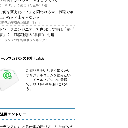
「＠IT」よく読まれた記事“10選”：
Iで何を変えたの？」と問われる今、転職で年
上がる人／上がらない人
AI時代の年収向上戦略（3）：
トワークエンジニア、社内SEって実は「稼げ
事」？ IT職種別の“単価”に明暗
フリーランスの平均単価ランキング：
メールマガジンのお申し込み
新着記事をいち早く知りたい、
オリジナルコラムを読みたい
――メールマガジンに登録し
て、＠ITを120％使いこなそ
う。
注目エントリー
ーランスにおける仕事の断り方：生涯現役の