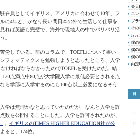
楽天
在員としてイギリス、アメリカに合わせて10年、フ
エン
ブラ
ルに4年と、かなり長い間日本の外で生活して仕事を
その
見れば英語も完璧で、海外で現地人の中でバリバリ活
Ja
う。
僕の
僕の
労している。前のコラムで、TOEFLについて書い
僕の
ンフォマティクスを勉強しようと思ったところ、入学
内定
しなければならなかったのでTOEFLを受けたのだ。結
、120点満点中80点が大学院入学に最低必要とされる点
なら学部に入学するのにも100点以上必要になるそう
日
入学は無理かなと思っていたのだが、なんと入学を許
5
点数を公開することにした。入学を許可されたのが、
y）
。
イギリスのTIMES HIGHER EDUCATION社が公
12
よると、174位。
19