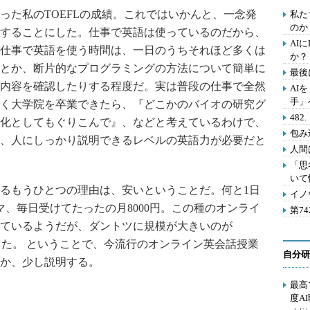
った私のTOEFLの成績。これではいかんと、一念発
私た
のか
することにした。仕事で英語は使っているのだから、
AI
仕事で英語を使う時間は、一日のうちそれほど多くは
か？
とか、断片的なプログラミングの方法について簡単に
最後
内容を確認したりする程度だ。実は普段の仕事で全然
AI
手」
く大学院を卒業できたら、『どこかのバイオの研究グ
48
化としてもぐりこんで』、などと考えているわけで、
包み
、人にしっかり説明できるレベルの英語力が必要だと
人間
「思
いて
るもうひとつの理由は、安いということだ。何と1日
イノ
マ、毎日受けてたったの月8000円。この種のオンライ
第7
ているようだが、ダントツに規模が大きいのが
た。 ということで、今流行のオンライン英会話授業
自分研
か、少し説明する。
最高
度A