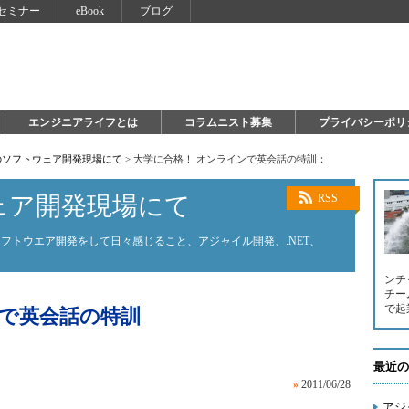
セミナー
eBook
ブログ
エンジニアライフとは
コラムニスト募集
プライバシーポリ
のソフトウェア開発現場にて
>
大学に合格！ オンラインで英会話の特訓：
ェア開発現場にて
RSS
フトウエア開発をして日々感じること、アジャイル開発、.NET、
ンチ
チー
で起
ンで英会話の特訓
最近の
»
2011/06/28
アジ