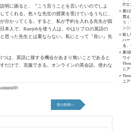
IT
説明に困ると、『こう言うことを言いたいのでしよ
第2
してくれる。色々な先生の授業を受けているうちに、
買え
が分かってくる。すると、私が予約を入れる先生が固
う：
ンジ
本人で、Rarejobを使う人は、やはりプロの英語の
欲し
と思った先生とは重ならない。私にとって『良い』先
ハー
る、
第3
1つは、英語に接する機会があまり無いことであると
ワイ
Th
すだけで、克服できる。オンラインの英会話、使わな
ニア
Th
ニア
omment(0)
前の投稿へ