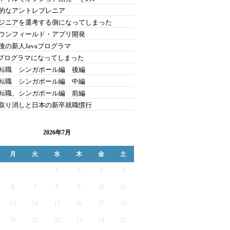
的なアントレプレニア
ジニアを選考する側になってしまった
ウンフィールド・アプリ開発
後の新人Javaプログラマ
vaプログラマになってしまった
転職 シンガポール編 後編
転職 シンガポール編 中編
転職、シンガポール編 前編
取り消しと日本の新卒就職慣行
2026年7月
月
火
水
木
金
土
1
2
3
4
6
7
8
9
10
11
13
14
15
16
17
18
20
21
22
23
24
25