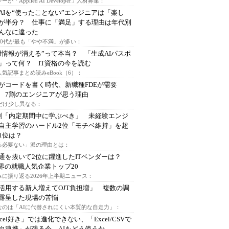
ーが「Applied AI Developer」人材募集：
AIを“使ったことない”エンジニアは「楽し
が半分？ 仕事に「満足」する理由は年代別
んなに違った
～30代が最も「やや不満」が多い：
用情報が消える”って本当？ 「生成AIパスポ
」って何？ IT資格の今を読む
人気記事まとめ読みeBook（6）：
Iがコードを書く時代、新職種FDEが需要
 7割のエンジニアが思う理由
代だけ少し異なる：
割「内定期間中に学ぶべき」 未経験エンジ
自主学習のハードル2位「モチベ維持」を超
1位は？
る必要ない」派の理由とは：
通を抜いて2位に躍進したITベンダーは？
業界の就職人気企業トップ20
みに振り返る2026年上半期ニュース：
I活用する新人増えてOJT負担増」 複数の調
露呈した現場の苦悩
なのは「AIに代替されにくい本質的な自走力」：
xcel好き」では進化できない、「Excel/CSVで
タ連携」が残る今、AIをどう使うか