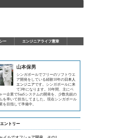
シー
エンジニアライフ憲章
山本保男
シンガポールでフリーのソフトウエ
ア開発をしている経験10年の
日本人
エンジニア
です。シンガポールに来
て3年になります。10年間、主にベ
ャー企業でSaaSシステムの開発を、少数先鋭の
ムを率いて担当してました。現在シンガポール
業を目指して準備中。
エントリー
ャイルでオフショア開発 その1