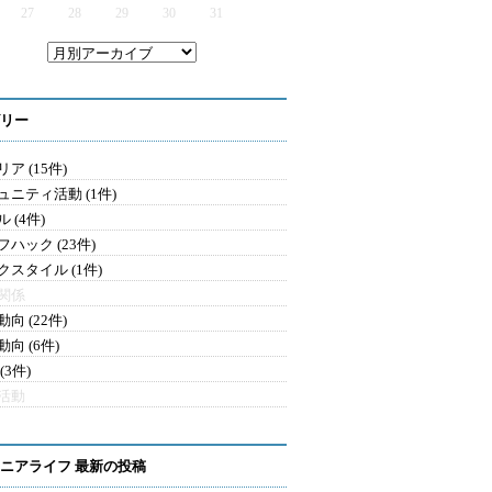
27
28
29
30
31
リー
ア (15件)
ュニティ活動 (1件)
 (4件)
ハック (23件)
クスタイル (1件)
関係
向 (22件)
向 (6件)
(3件)
活動
ニアライフ 最新の投稿