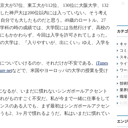
26
が57位、東工大が112位、 130位に大阪大学、132
した神戸大は200位以内には入っていない。そう考え
自分でも大したものだと思う。49歳のロートル。27
学科の時の成績では、大学院には当然行けず、高校の
カテゴ
にもかかわらず、今回は入学を許可されてしまった。
の大学は、『入りやすいが、出にくい』ゆえ、入学を
キャリ
コミ
スキル
についていけるのか、それだけが不安である。
iTunes
ライフ
ure net
などで、米国やヨーロッパの大学の授業を受け
ワー
人間
技術動
業界動
になるが、いまだに慣れないシンガポールアクセント
職場 
れがものすごく不安だ。私が今まで一緒に仕事をして
転職
ンスのある人でも、まず最初はシンガポールアクセン
うも2、3ヶ月で慣れるようだ。私はいまだに慣れてい
エンジ