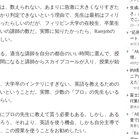
メドレ
は、数えられない。あまりに急激に大きくなりすぎた
生成
さ」
かり判定できないという理由で、先生は最初はフィリ
でこ
ったらしいのだが、フィリピン大学の在校生、卒業生
20
の講師の数だ。実際に知りたかったら、Rarejobの
“応
ート
しい。
＠IT
「A
る。適当な講師を自分の都合のいい時間に選んで、授
増」
間になると講師からスカイプコールが入り、授業が始
40
約8
ニア
えた
、大学卒のインテリにすぎない。英語を教えるための
「や
いということだ。実際、少数の『プロ』の先生もいる
富士
らい。
IT
夏休
にプロの先生に教えて貰う必要もある。しかし、ある
「A
査で
ろう。それより、英語を使う機会、しかも自分主導で
重要
、この授業を使うことをお勧めしたい。
「E
デー