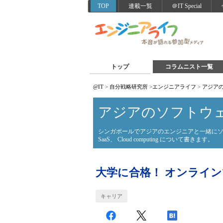
TOP
連載一覧
＠IT Special
トップ
コラムニスト一覧
@IT
>
自分戦略研究所
>
エンジニアライフ
>
アジア
アジアのソフトウ
シンガポールでアジアのエンジニアと一緒にソ
SaaS、 Cloud computing について書きます。
大学に合格！ オンライ
キャリア