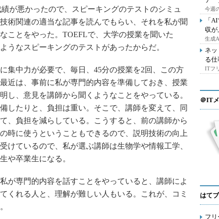
成績が悪かったので、スピーキングのテストのシミュ
今週の
「A
技術関連の適当な記事を読んでもらい、それを私が聞
収が
なことをやった。TOEFLで、大学の授業を聞いた
生成
ようなスピーキングのテストがあったからだ。
ネッ
る仕
集中力が必要で、毎日、45分の授業を2回、この方
IT
最近は、事前に私が専門的内容を準備しておき、授業
明し、意見を講師から聞くようなことをやっている。
＠IT
備したりと、負担は重い。そこで、講師を変えて、同
て、負担を減らしている。こうすると、前の講師から
の時に使うということもできるので、説明技術の向上
受けているので、私が選ぶ講師は生物学や情報工学、
生や卒業生になる。
私が専門的内容を話すことをやっていると、講師によ
てくれる人と、理解が難しい人もいる。これが、コミ
はてブ
。
フリ