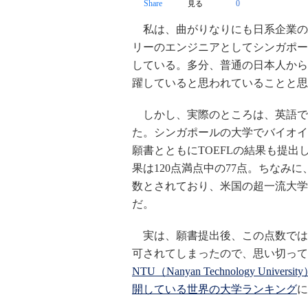
Share
0
見る
私は、曲がりなりにも日系企業の駐
リーのエンジニアとしてシンガポー
している。多分、普通の日本人から
躍していると思われていることと思
しかし、実際のところは、英語で苦
た。シンガポールの大学でバイオイ
願書とともにTOEFLの結果も提出
果は120点満点中の77点。ちなみに
数とされており、米国の超一流大学
だ。
実は、願書提出後、この点数では
可されてしまったので、思い切って
NTU（Nanyan Technology Universit
開している世界の大学ランキング
に