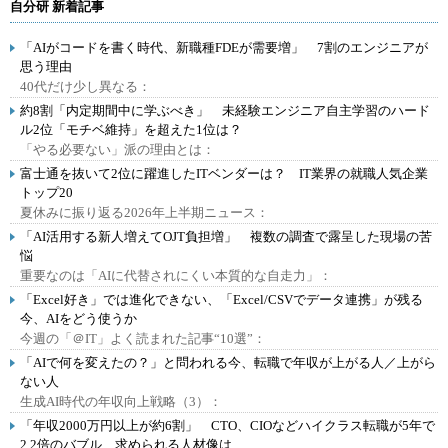
自分研 新着記事
「AIがコードを書く時代、新職種FDEが需要増」 7割のエンジニアが
思う理由
40代だけ少し異なる：
約8割「内定期間中に学ぶべき」 未経験エンジニア自主学習のハード
ル2位「モチベ維持」を超えた1位は？
「やる必要ない」派の理由とは：
富士通を抜いて2位に躍進したITベンダーは？ IT業界の就職人気企業
トップ20
夏休みに振り返る2026年上半期ニュース：
「AI活用する新人増えてOJT負担増」 複数の調査で露呈した現場の苦
悩
重要なのは「AIに代替されにくい本質的な自走力」：
「Excel好き」では進化できない、「Excel/CSVでデータ連携」が残る
今、AIをどう使うか
今週の「＠IT」よく読まれた記事“10選”：
「AIで何を変えたの？」と問われる今、転職で年収が上がる人／上がら
ない人
生成AI時代の年収向上戦略（3）：
「年収2000万円以上が約6割」 CTO、CIOなどハイクラス転職が5年で
2.2倍のバブル、求められる人材像は