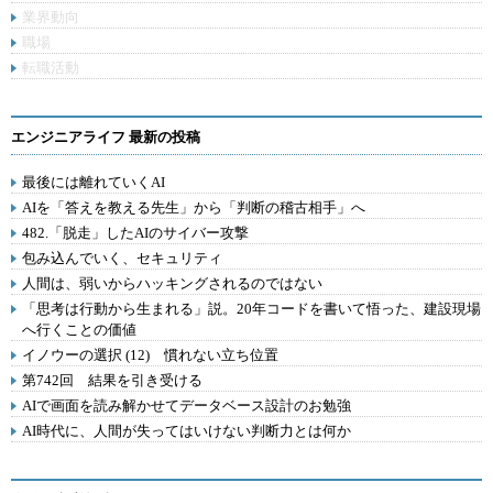
業界動向
職場
転職活動
エンジニアライフ 最新の投稿
最後には離れていくAI
AIを「答えを教える先生」から「判断の稽古相手」へ
482.「脱走」したAIのサイバー攻撃
包み込んでいく、セキュリティ
人間は、弱いからハッキングされるのではない
「思考は行動から生まれる」説。20年コードを書いて悟った、建設現場
へ行くことの価値
イノウーの選択 (12) 慣れない立ち位置
第742回 結果を引き受ける
AIで画面を読み解かせてデータベース設計のお勉強
AI時代に、人間が失ってはいけない判断力とは何か