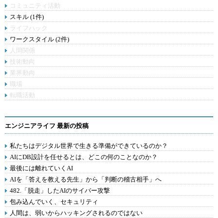
コミュニティ活動
スキル (1件)
ライフハック
ワークスタイル (2件)
人間関係
技術動向
業界動向
職場
転職活動
エンジニアライフ 最新の投稿
私たちはデジタル世界で生きる準備ができているのか？
AIにDB設計を任せるとは、どこの何のことなのか？
最後には離れていくAI
AIを「答えを教える先生」から「判断の稽古相手」へ
482.「脱走」したAIのサイバー攻撃
包み込んでいく、セキュリティ
人間は、弱いからハッキングされるのではない