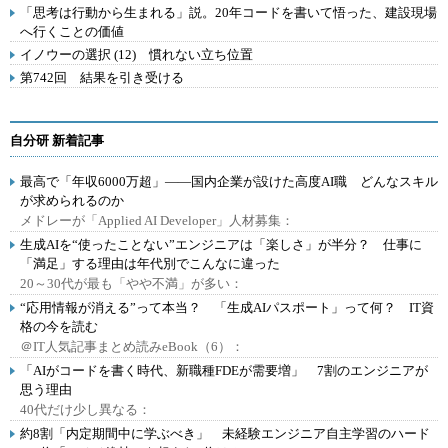
「思考は行動から生まれる」説。20年コードを書いて悟った、建設現場
へ行くことの価値
イノウーの選択 (12) 慣れない立ち位置
第742回 結果を引き受ける
自分研 新着記事
最高で「年収6000万超」――国内企業が設けた高度AI職 どんなスキル
が求められるのか
メドレーが「Applied AI Developer」人材募集：
生成AIを“使ったことない”エンジニアは「楽しさ」が半分？ 仕事に
「満足」する理由は年代別でこんなに違った
20～30代が最も「やや不満」が多い：
“応用情報が消える”って本当？ 「生成AIパスポート」って何？ IT資
格の今を読む
＠IT人気記事まとめ読みeBook（6）：
「AIがコードを書く時代、新職種FDEが需要増」 7割のエンジニアが
思う理由
40代だけ少し異なる：
約8割「内定期間中に学ぶべき」 未経験エンジニア自主学習のハード