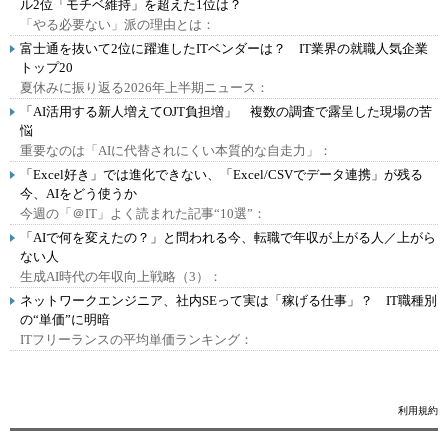
ル2位「モチベ維持」を超えた1位は？
「やる必要ない」派の理由とは：
富士通を抜いて2位に躍進したITベンダーは？ IT業界の就職人気企業
トップ20
夏休みに振り返る2026年上半期ニュース：
「AI活用する新人増えてOJT負担増」 複数の調査で露呈した現場の苦
悩
重要なのは「AIに代替されにくい本質的な自走力」：
「Excel好き」では進化できない、「Excel/CSVでデータ連携」が残る
今、AIをどう使うか
今週の「＠IT」よく読まれた記事“10選”：
「AIで何を変えたの？」と問われる今、転職で年収が上がる人／上がら
ない人
生成AI時代の年収向上戦略（3）：
ネットワークエンジニア、社内SEって実は「稼げる仕事」？ IT職種別
の“単価”に明暗
ITフリーランスの平均単価ランキング：
利用規約