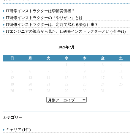
IT研修インストラクターは季節労働者？
IT研修インストラクターの「やりがい」とは
IT研修インストラクターは、定時で帰れる楽な仕事？
ITエンジニアの視点から見た、IT研修インストラクターという仕事(1)
2026年7月
日
月
火
水
木
金
土
1
2
3
4
5
6
7
8
9
10
11
12
13
14
15
16
17
18
19
20
21
22
23
24
25
26
27
28
29
30
31
カテゴリー
キャリア (1件)