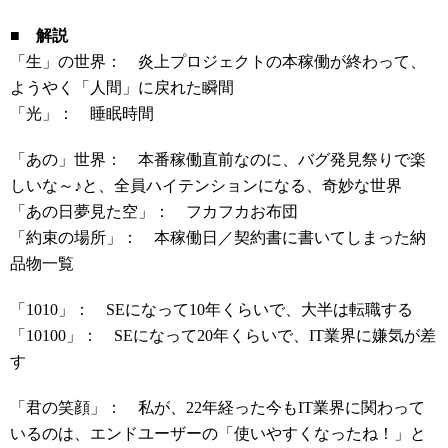
■ 解説
「生」の世界： 炎上プロジェクトの本稼働が終わって、
ようやく「人間」に戻れた瞬間
「光」： 睡眠時間
「あの」世界： 本番稼働直前なのに、バグ発見祭りで楽
しいな～♪と、全員ハイテンションになる、奇妙な世界
「あの日夢見た空」： フカフカお布団
「約束の場所」： 本稼働日／契約書に書いてしまった納
品物一覧
「1010」： SEになって10年くらいで、大半は転職する
「10100」： SEになって20年くらいで、IT業界に嫌気が差
す
「君の笑顔」： 私が、22年経った今もIT業界に関わって
いるのは、エンドユーザーの「使いやすくなったね！」と