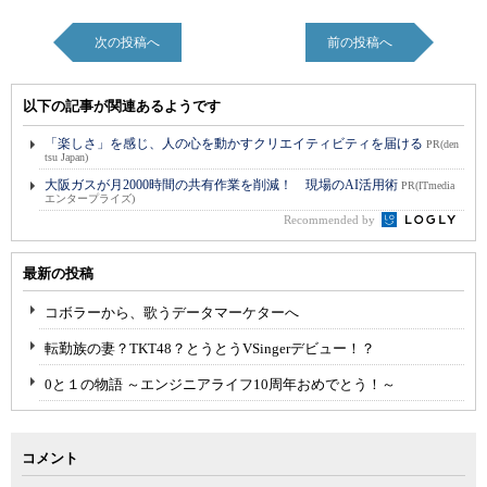
次の投稿へ
前の投稿へ
以下の記事が関連あるようです
「楽しさ」を感じ、人の心を動かすクリエイティビティを届ける
PR(den
tsu Japan)
大阪ガスが月2000時間の共有作業を削減！ 現場のAI活用術
PR(ITmedia
エンタープライズ)
Recommended by
最新の投稿
コボラーから、歌うデータマーケターへ
転勤族の妻？TKT48？とうとうVSingerデビュー！？
0と１の物語 ～エンジニアライフ10周年おめでとう！～
コメント