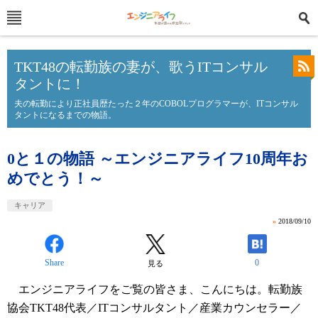
TKT48の転勤族の妻が、歌うITコンサル
タントに！
夫の転勤により正社員歴たった２年のCOBOLプログラマーが、ITコンサル
タントになるまでの物語。
0と１の物語 ～エンジニアライフ10周年お
めでとう！～
キャリア
»
2018/09/10
Share
0
見る
エンジニアライフをご覧の皆さま、こんにちは。転勤族
協会TKT48代表／ITコンサルタント／産業カウンセラー／