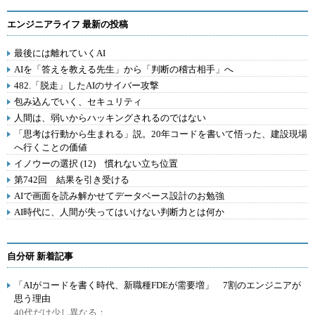
エンジニアライフ 最新の投稿
最後には離れていくAI
AIを「答えを教える先生」から「判断の稽古相手」へ
482.「脱走」したAIのサイバー攻撃
包み込んでいく、セキュリティ
人間は、弱いからハッキングされるのではない
「思考は行動から生まれる」説。20年コードを書いて悟った、建設現場
へ行くことの価値
イノウーの選択 (12) 慣れない立ち位置
第742回 結果を引き受ける
AIで画面を読み解かせてデータベース設計のお勉強
AI時代に、人間が失ってはいけない判断力とは何か
自分研 新着記事
「AIがコードを書く時代、新職種FDEが需要増」 7割のエンジニアが
思う理由
40代だけ少し異なる：