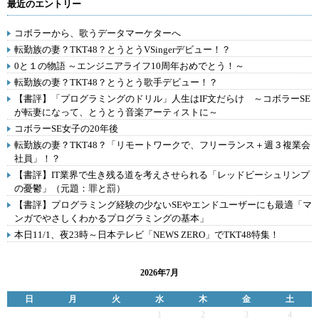
最近のエントリー
コボラーから、歌うデータマーケターへ
転勤族の妻？TKT48？とうとうVSingerデビュー！？
0と１の物語 ～エンジニアライフ10周年おめでとう！～
転勤族の妻？TKT48？とうとう歌手デビュー！？
【書評】「プログラミングのドリル」人生はIF文だらけ ～コボラーSE
が転妻になって、とうとう音楽アーティストに～
コボラーSE女子の20年後
転勤族の妻？TKT48？「リモートワークで、フリーランス＋週３複業会
社員」！？
【書評】IT業界で生き残る道を考えさせられる「レッドビーシュリンプ
の憂鬱」（元題：罪と罰）
【書評】プログラミング経験の少ないSEやエンドユーザーにも最適「マ
ンガでやさしくわかるプログラミングの基本」
本日11/1、夜23時～日本テレビ「NEWS ZERO」でTKT48特集！
2026年7月
日
月
火
水
木
金
土
1
2
3
4