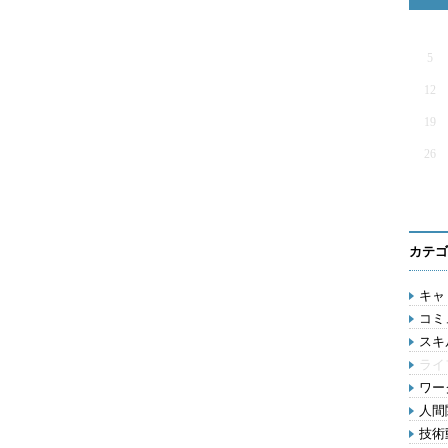
5
12
19
26
カテゴ
キャリ
コミ
スキル
ライ
ワー
人間関
技術動