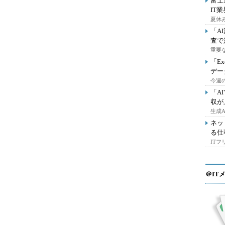
富士
IT
夏休
「A
査で
重要
「E
デー
今週の
「A
収が
生成
ネッ
る仕
IT
＠IT