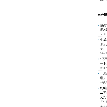
自分研
最高
度A
メドレ
生成
さ」
でこ
20
“応
ート
＠IT
「A
増」
40
約8
ニア
えた
「や