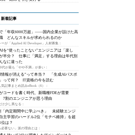
 新着記事
で「年収6000万超」――国内企業が設けた高
I職 どんなスキルが求められるのか
ーが「Applied AI Developer」人材募集：
AIを“使ったことない”エンジニアは「楽し
が半分？ 仕事に「満足」する理由は年代別
んなに違った
～30代が最も「やや不満」が多い：
用情報が消える”って本当？ 「生成AIパスポ
」って何？ IT資格の今を読む
人気記事まとめ読みeBook（6）：
Iがコードを書く時代、新職種FDEが需要
 7割のエンジニアが思う理由
代だけ少し異なる：
割「内定期間中に学ぶべき」 未経験エンジ
自主学習のハードル2位「モチベ維持」を超
1位は？
る必要ない」派の理由とは：