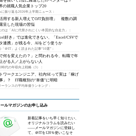
通を抜いて2位に躍進したITベンダーは？
業界の就職人気企業トップ20
みに振り返る2026年上半期ニュース：
I活用する新人増えてOJT負担増」 複数の調
露呈した現場の苦悩
なのは「AIに代替されにくい本質的な自走力」：
xcel好き」では進化できない、「Excel/CSVで
タ連携」が残る今、AIをどう使うか
「＠IT」よく読まれた記事“10選”：
Iで何を変えたの？」と問われる今、転職で年
上がる人／上がらない人
AI時代の年収向上戦略（3）：
トワークエンジニア、社内SEって実は「稼げ
事」？ IT職種別の“単価”に明暗
フリーランスの平均単価ランキング：
メールマガジンのお申し込み
新着記事をいち早く知りたい、
オリジナルコラムを読みたい
――メールマガジンに登録し
て、＠ITを120％使いこなそ