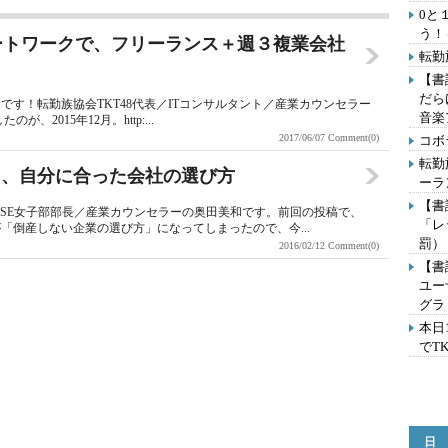
0と
う！
モートワークで、フリーランス＋週３複業会社
転勤
【書
だら
す！転勤族協会TKT48代表／ITコンサルタント／産業カウンセラー
音楽
2015年12月。http:...
2017/06/07
Comment(0)
コボ
転勤
る、自分に合った会社の選び方
ーラ
【書
／SE女子部部長／産業カウンセラーの奥田美和です。前回の投稿で、
「レ
「倒産しない企業の選び方」になってしまったので、今...
罰）
2016/02/12
Comment(0)
【書
ユー
グラ
本日
でT
日