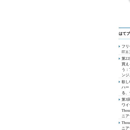
はてブ
フリ
IT
第2
買え
う：
ンジ
欲し
ハー
る、
第3
ワイ
Th
ニア
Th
ニア