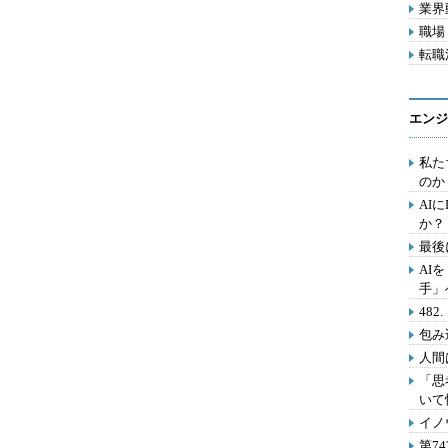
業界動
職場 
転職活
エンジ
私た
のか
AI
か？
最後
AI
手」
48
包み
人間
「思
いて
イノ
第7