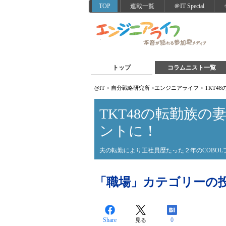
TOP
連載一覧
＠IT Special
トップ
コラムニスト一覧
@IT
>
自分戦略研究所
>
エンジニアライフ
>
TKT4
TKT48の転勤族の
ントに！
夫の転勤により正社員歴たった２年のCOBOL
「職場」カテゴリーの
Share
0
見る