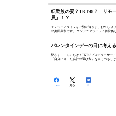
転勤族の妻？TKT48？「リ
員」！？
エンジニアライフをご覧の皆さま、お久しぶりで
の奥田美和です。 エンジニアライフに初投稿したのが、
バレンタインデーの日に考え
皆さま、こんにちは！TKT48プロデューサー
「自分に合った会社の選び方」を書くつもりが
Share
0
見る