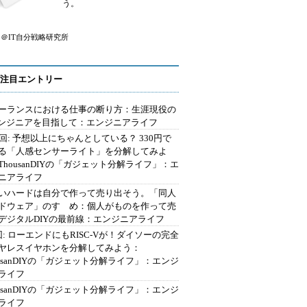
う。
＠IT自分戦略研究所
注目エントリー
ーランスにおける仕事の断り方：生涯現役の
エンジニアを目指して：エンジニアライフ
2回: 予想以上にちゃんとしている？ 330円で
る「人感センサーライト」を分解してみよ
ThousanDIYの「ガジェット分解ライフ」：エ
ニアライフ
いハードは自分で作って売り出そう。「同人
ドウェア」のすゝめ：個人がものを作って売
デジタルDIYの最前線：エンジニアライフ
回: ローエンドにもRISC-Vが！ダイソーの完全
ヤレスイヤホンを分解してみよう：
ousanDIYの「ガジェット分解ライフ」：エンジ
ライフ
ousanDIYの「ガジェット分解ライフ」：エンジ
ライフ