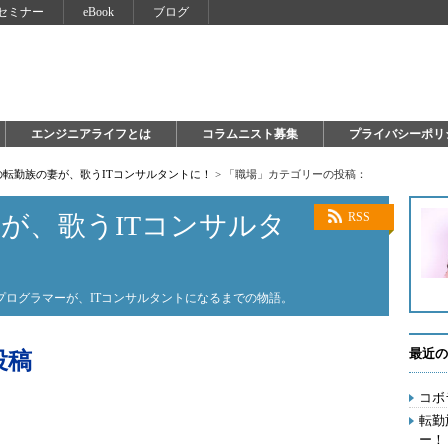
セミナー
eBook
ブログ
エンジニアライフとは
コラムニスト募集
プライバシーポリ
8の転勤族の妻が、歌うITコンサルタントに！
>
「職場」カテゴリーの投稿：
妻が、歌うITコンサルタ
RSS
プログラマーが、ITコンサルタントになるまでの物語。
最近の
投稿
コボ
転勤
ー！