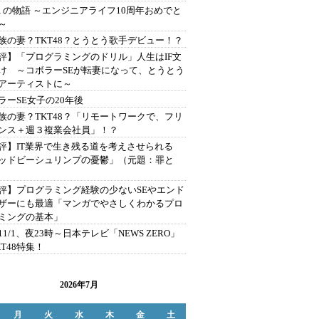
１の物語 ～エンジニアライフ10周年おめでと
～
族の妻？TKT48？とうとう歌手デビュー！？
評】「プログラミングのドリル」人生はIF文
け ～コボラーSEが転妻になって、とうとう
アーティストに～
ラーSE女子の20年後
族の妻？TKT48？「リモートワークで、フリ
ンス＋週３複業会社員」！？
評】IT業界で生き残る道を考えさせられる
ッドビーシュリンプの憂鬱」（元題：罪と
評】プログラミング経験の少ないSEやエンド
ザーにも最適「マンガでやさしくわかるプロ
ミングの基本」
11/1、夜23時～日本テレビ「NEWS ZERO」
KT48特集！
2026年7月
月
火
水
木
金
土