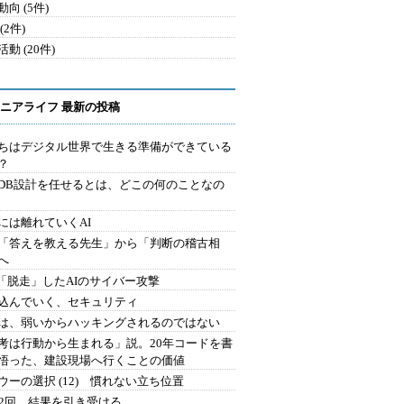
向 (5件)
(2件)
動 (20件)
ニアライフ 最新の投稿
ちはデジタル世界で生きる準備ができている
？
にDB設計を任せるとは、どこの何のことなの
には離れていくAI
を「答えを教える先生」から「判断の稽古相
へ
2.「脱走」したAIのサイバー攻撃
込んでいく、セキュリティ
は、弱いからハッキングされるのではない
考は行動から生まれる」説。20年コードを書
悟った、建設現場へ行くことの価値
ウーの選択 (12) 慣れない立ち位置
42回 結果を引き受ける