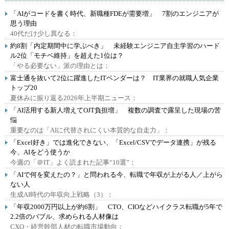
「AIがコードを書く時代、新職種FDEが需要増」 7割のエンジニアが
思う理由
40代だけ少し異なる：
約8割「内定期間中に学ぶべき」 未経験エンジニア自主学習のハード
ル2位「モチベ維持」を超えた1位は？
「やる必要ない」派の理由とは：
富士通を抜いて2位に躍進したITベンダーは？ IT業界の就職人気企業
トップ20
夏休みに振り返る2026年上半期ニュース：
「AI活用する新人増えてOJT負担増」 複数の調査で露呈した現場の苦
悩
重要なのは「AIに代替されにくい本質的な自走力」：
「Excel好き」では進化できない、「Excel/CSVでデータ連携」が残る
今、AIをどう使うか
今週の「＠IT」よく読まれた記事“10選”：
「AIで何を変えたの？」と問われる今、転職で年収が上がる人／上がら
ない人
生成AI時代の年収向上戦略（3）：
「年収2000万円以上が約6割」 CTO、CIOなどハイクラス転職が5年で
2.2倍のバブル、求められる人材像は
CXO・経営幹部人材の転職市場動向：