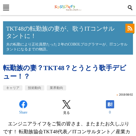
TKT48の転勤族の妻が、歌うITコンサル
タントに！
夫の転勤により正社員歴たった２年のCOBOLプログラマーが、ITコンサル
タントになるまでの物語。
転勤族の妻？TKT48？とうとう歌手デビ
ュー！？
キャリア
技術動向
業界動向
»
2018/08/02
Share
0
見る
エンジニアライフをご覧の皆さま、またまたお久しぶり
です！ 転勤族協会TKT48代表／ITコンサルタント／産業カ