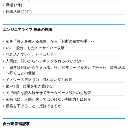
職場 (2件)
転職活動 (20件)
エンジニアライフ 最新の投稿
AIを「答えを教える先生」から「判断の稽古相手」へ
482.「脱走」したAIのサイバー攻撃
包み込んでいく、セキュリティ
人間は、弱いからハッキングされるのではない
「思考は行動から生まれる」説。20年コードを書いて悟った、建設現場
へ行くことの価値
イノウーの選択 (12) 慣れない立ち位置
第742回 結果を引き受ける
AIで画面を読み解かせてデータベース設計のお勉強
AI時代に、人間が失ってはいけない判断力とは何か
価格を下げることに抵抗できるか
自分研 新着記事