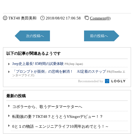
TKT48 奥田美和
2018/08/02 17:06:58
Comment(0)
次の投稿へ
前の投稿へ
以下の記事が関連あるようです
Jeep史上最長! 85時間の試乗体験
PR(Jeep Japan)
「プロンプトが面倒」の悲鳴を解消！ AI定着のステップ
PR(ITmedia エ
ンタープライズ)
Recommended by
最新の投稿
コボラーから、歌うデータマーケターへ
転勤族の妻？TKT48？とうとうVSingerデビュー！？
0と１の物語 ～エンジニアライフ10周年おめでとう！～