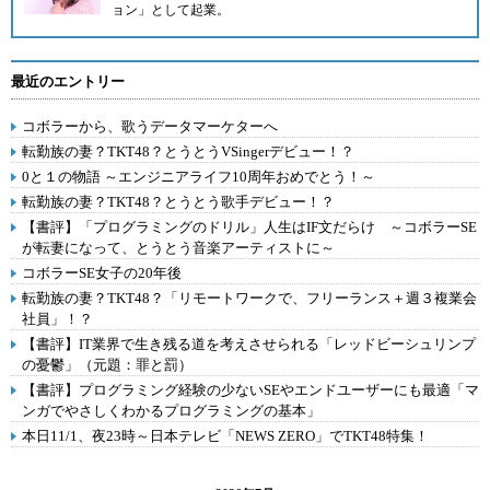
ョン
」として起業。
最近のエントリー
コボラーから、歌うデータマーケターへ
転勤族の妻？TKT48？とうとうVSingerデビュー！？
0と１の物語 ～エンジニアライフ10周年おめでとう！～
転勤族の妻？TKT48？とうとう歌手デビュー！？
【書評】「プログラミングのドリル」人生はIF文だらけ ～コボラーSE
が転妻になって、とうとう音楽アーティストに～
コボラーSE女子の20年後
転勤族の妻？TKT48？「リモートワークで、フリーランス＋週３複業会
社員」！？
【書評】IT業界で生き残る道を考えさせられる「レッドビーシュリンプ
の憂鬱」（元題：罪と罰）
【書評】プログラミング経験の少ないSEやエンドユーザーにも最適「マ
ンガでやさしくわかるプログラミングの基本」
本日11/1、夜23時～日本テレビ「NEWS ZERO」でTKT48特集！