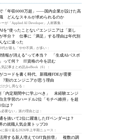
で「年収6000万超」――国内企業が設けた高
I職 どんなスキルが求められるのか
ーが「Applied AI Developer」人材募集：
AIを“使ったことない”エンジニアは「楽し
が半分？ 仕事に「満足」する理由は年代別
んなに違った
～30代が最も「やや不満」が多い：
用情報が消える”って本当？ 「生成AIパスポ
」って何？ IT資格の今を読む
人気記事まとめ読みeBook（6）：
Iがコードを書く時代、新職種FDEが需要
 7割のエンジニアが思う理由
代だけ少し異なる：
割「内定期間中に学ぶべき」 未経験エンジ
自主学習のハードル2位「モチベ維持」を超
1位は？
る必要ない」派の理由とは：
通を抜いて2位に躍進したITベンダーは？
業界の就職人気企業トップ20
みに振り返る2026年上半期ニュース：
I活用する新人増えてOJT負担増」 複数の調