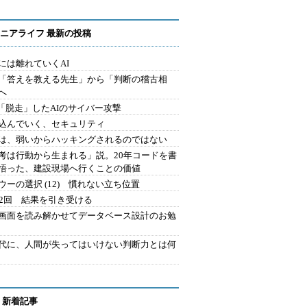
ニアライフ 最新の投稿
には離れていくAI
を「答えを教える先生」から「判断の稽古相
へ
2.「脱走」したAIのサイバー攻撃
込んでいく、セキュリティ
は、弱いからハッキングされるのではない
考は行動から生まれる」説。20年コードを書
悟った、建設現場へ行くことの価値
ウーの選択 (12) 慣れない立ち位置
42回 結果を引き受ける
で画面を読み解かせてデータベース設計のお勉
時代に、人間が失ってはいけない判断力とは何
 新着記事