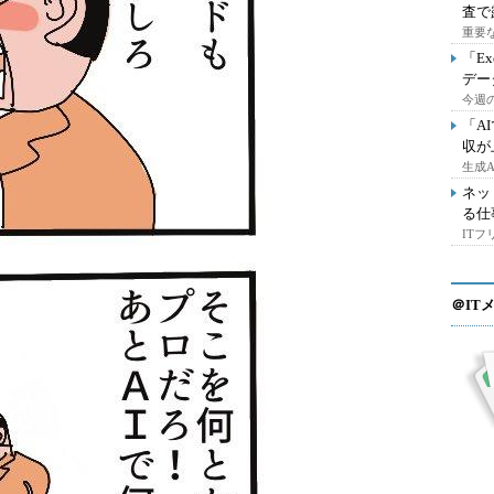
査で
重要
「E
デー
今週の
「A
収が
生成
ネッ
る仕
IT
＠IT