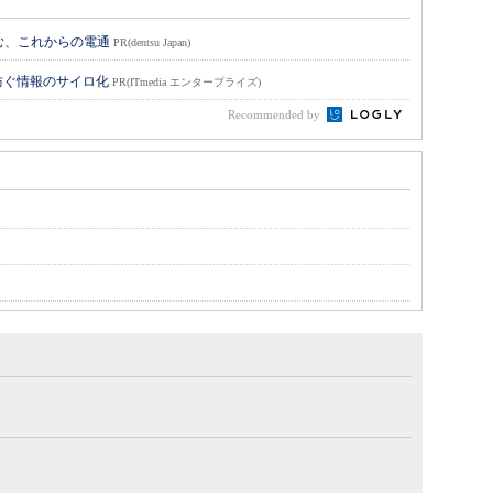
挑む、これからの電通
PR(dentsu Japan)
防ぐ情報のサイロ化
PR(ITmedia エンタープライズ)
Recommended by