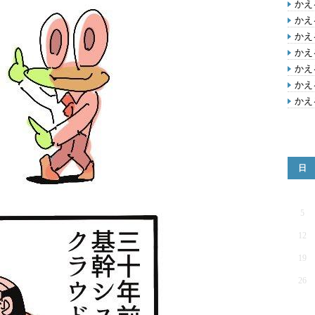
かえ
かえ
かえ
かえ
かえ
かえ
かえ
日
5
12
19
26