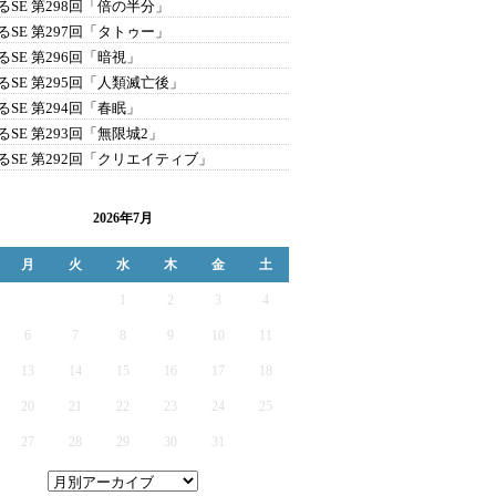
るSE 第298回「倍の半分」
るSE 第297回「タトゥー」
るSE 第296回「暗視」
るSE 第295回「人類滅亡後」
るSE 第294回「春眠」
るSE 第293回「無限城2」
るSE 第292回「クリエイティブ」
2026年7月
月
火
水
木
金
土
1
2
3
4
6
7
8
9
10
11
13
14
15
16
17
18
20
21
22
23
24
25
27
28
29
30
31