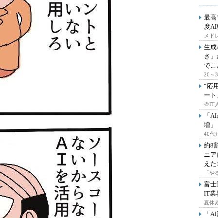
最高
度A
メドレ
生成
さ」
でこ
20
“応
ート
＠IT
「A
増」
40
約8
ニア
えた
「や
富士
IT
夏休
「A