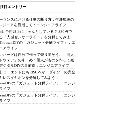
注目エントリー
ーランスにおける仕事の断り方：生涯現役の
エンジニアを目指して：エンジニアライフ
2回: 予想以上にちゃんとしている？ 330円で
る「人感センサーライト」を分解してみよ
ThousanDIYの「ガジェット分解ライフ」：エ
ニアライフ
いハードは自分で作って売り出そう。「同人
ドウェア」のすゝめ：個人がものを作って売
デジタルDIYの最前線：エンジニアライフ
回: ローエンドにもRISC-Vが！ダイソーの完全
ヤレスイヤホンを分解してみよう：
ousanDIYの「ガジェット分解ライフ」：エンジ
ライフ
ousanDIYの「ガジェット分解ライフ」：エンジ
ライフ