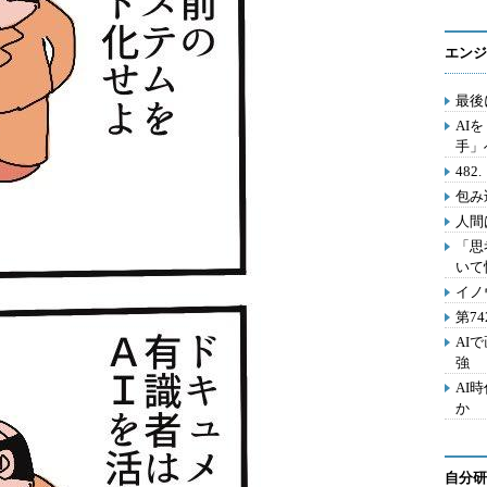
エンジ
最後
AI
手」
48
包み
人間
「思
いて
イノ
第7
AI
強
AI
か
自分研