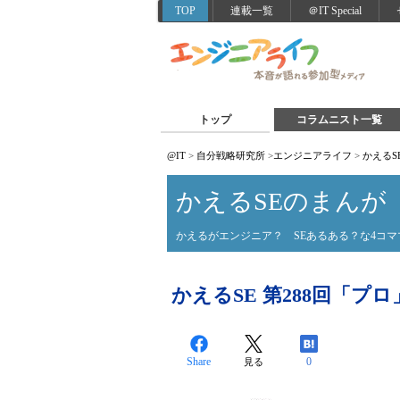
TOP
連載一覧
＠IT Special
トップ
コラムニスト一覧
@IT
>
自分戦略研究所
>
エンジニアライフ
>
かえるS
かえるSEのまんが
かえるがエンジニア？ SEあるある？な4コマ
かえるSE 第288回「プロ
Share
0
見る