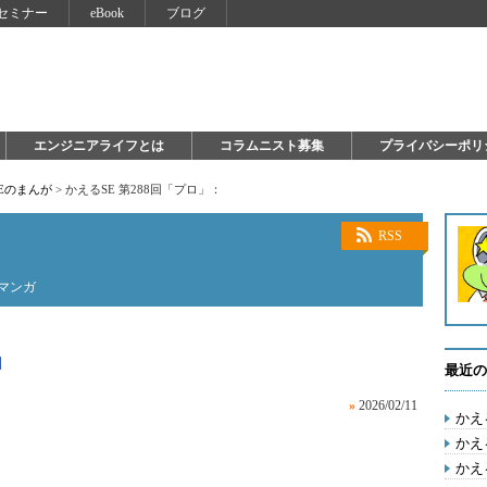
セミナー
eBook
ブログ
エンジニアライフとは
コラムニスト募集
プライバシーポリ
Eのまんが
>
かえるSE 第288回「プロ」：
RSS
マンガ
」
最近の
»
2026/02/11
かえ
かえ
かえ