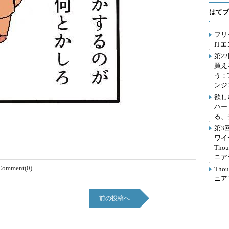
はてブ
フリ
IT
第2
買え
う：
ンジ
欲し
ハー
る、
第3
ワイ
Th
ニア
Comment(0)
Th
ニア
前の投稿へ