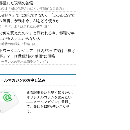
露呈した現場の苦悩
なのは「AIに代替されにくい本質的な自走力」：
xcel好き」では進化できない、「Excel/CSVで
タ連携」が残る今、AIをどう使うか
「＠IT」よく読まれた記事“10選”：
Iで何を変えたの？」と問われる今、転職で年
上がる人／上がらない人
AI時代の年収向上戦略（3）：
トワークエンジニア、社内SEって実は「稼げ
事」？ IT職種別の“単価”に明暗
フリーランスの平均単価ランキング：
メールマガジンのお申し込み
新着記事をいち早く知りたい、
オリジナルコラムを読みたい
――メールマガジンに登録し
て、＠ITを120％使いこなそ
う。