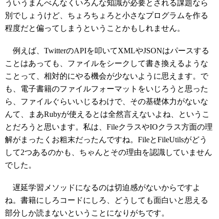
ういうまんべんなくいろんな知識が必要とされる課題なら
別でしょうけど、ちょろちょろと小さなプログラムを作る
程度だと偏ってしまうということかもしれません。
例えば、TwitterのAPIを叩いてXMLやJSONはパースする
ことはあっても、ファイルをシークして書き換えるような
ことって、相対的にやる機会が少ないように思えます。で
も、電子書籍のファイルフォーマットをいじろうと思った
ら、ファイルぐらいいじるわけで、その基礎体力がないな
んて、まあRubyが使えるとは全然言えないよね、というこ
とだろうと思います。私は、FileクラスやIOクラス方面の理
解がまったくお粗末だったんですね。FileとFileUtilsがどう
して2つあるのかも、ちゃんとその理由を認識していません
でした。
遅延学習メソッドになるのは切迫感がないからですよ
ね。書籍にしろコードにしろ、どうしても面白いと思える
部分しか読まないということになりがちです。