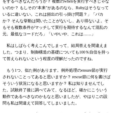
をするべきなんだろうか？ 複数のwhenを実行すべきじゃな
いのか？ もしその“本来”があるのなら、Rubyはそうなって
いるに違いない。これは頻出の引っ掛け問題？」「バカ
か？ そんな挙動は聞いたことがないし、あり得ないよ。そ
もそも複数条件がマッチして実行を期待するなんて混乱の
元。最低なコードだろ」「いやいや、これは……」
私はしばらく考えこんでしまって、結局答えを間違えま
した。つまり、制御構造の基礎についても100％自信を持っ
て答えられないという程度の理解だったのですね。
もう1つ、似た例があります。例外処理のensure節が実行
されないことってあると思いますか？ rescue節に何を書けば
そういう状況になると思いますか？ 私は知りませんでし
た。試験終了後に調べてみて、なるほど、確かにこういう
動作であるべきなのかもなと思いましたが、やはりこの設
問も私は間違えて回答してしまいました。