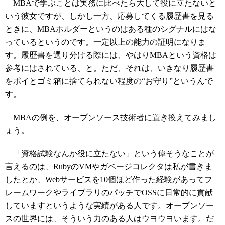
MBAで学ぶことは実務に比べたら大して役に立たないと
いう彼女ですが、しかし一方、応募してくる履歴書を見る
ときに、MBAホルダーというのはある種のシグナルにはな
っているというのです。一定以上の能力の証明になりま
す。履歴書を選り分ける際には、やはりMBAという資格は
参考にはされている、と。ただ、それは、いきなり履歴書
をポイとゴミ箱に捨てられない程度の“お守り”というんで
す。
MBAの例を、オープンソース技術者に置き換えてみまし
ょう。
「資格試験なんか役に立たない」という偉そうなことが
言えるのは、RubyのVMやガベージコレクタは私が書きま
したとか、Webサービスを10個ほど作った経験があってフ
レームワークやライブラリのパッチでOSSに日常的に貢献
していますというような実績がある人です。オープンソー
スの世界には、そういう力のある人はウヨウヨいます。だ