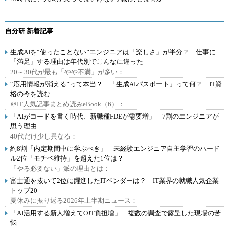
自分研 新着記事
生成AIを“使ったことない”エンジニアは「楽しさ」が半分？ 仕事に
「満足」する理由は年代別でこんなに違った
20～30代が最も「やや不満」が多い：
“応用情報が消える”って本当？ 「生成AIパスポート」って何？ IT資
格の今を読む
＠IT人気記事まとめ読みeBook（6）：
「AIがコードを書く時代、新職種FDEが需要増」 7割のエンジニアが
思う理由
40代だけ少し異なる：
約8割「内定期間中に学ぶべき」 未経験エンジニア自主学習のハード
ル2位「モチベ維持」を超えた1位は？
「やる必要ない」派の理由とは：
富士通を抜いて2位に躍進したITベンダーは？ IT業界の就職人気企業
トップ20
夏休みに振り返る2026年上半期ニュース：
「AI活用する新人増えてOJT負担増」 複数の調査で露呈した現場の苦
悩