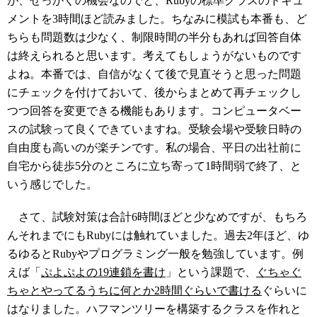
が、せっかくの機会なのでと、Rubyの標準クラスのドキュ
メントを3時間ほど読みました。ちなみに模試も本番も、ど
ちらも問題数は少なく、制限時間の半分もあれば回答自体
は終えられると思います。考えてもしょうがないものです
よね。本番では、自信がなくて後で見直そうと思った問題
にチェックを付けておいて、後からまとめて再チェックし
つつ回答を変更できる機能もあります。コンピュータベー
スの試験って良くできていますね。受験会場や受験日時の
自由度も高いのが楽チンです。私の場合、平日の出社前に
自宅から徒歩5分のところに立ち寄って1時間弱で終了、と
いう感じでした。
さて、試験対策は合計6時間ほどと少なめですが、もちろ
んそれまでにもRubyには触れていました。過去2年ほど、ゆ
るゆるとRubyやプログラミング一般を勉強しています。例
えば「
ぷよぷよの19連鎖を書け
」という課題で、
ぐちゃぐ
ちゃとやってるうちに何とか2時間ぐらいで書ける
ぐらいに
はなりました。ハフマンツリーを構築するクラスを作れと