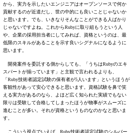
から、実力を示したいエンジニアはオープンソースで何か
貢献するのが近道だし、世の中的にも良いことじゃないか
と思います。でも、いきなりそんなことができる人ばかり
じゃないですよね。これからRubyに取り組もうという人
や、企業の採用担当者にしてみれば、資格というのは、最
低限のスキルがあることを示す良いシグナルになるように
思います。
開発案件を委託する側からしても、「うちはRubyのエキ
スパートが揃っています」と主観で言われるよりも、
「Ruby技術者認定試験の保有者が5人います」というほうが
客観性があって安心できると思います。資格試験を鼻で笑
える実力があるのなら、よほど広く知られた実績でもない
限りは受験して合格してしまったほうが物事がスムーズに
進むことが多い。それが資格というものなのかなと思いま
す。
こういう視点でいえば、Ruby技術者認定試験のシルバー