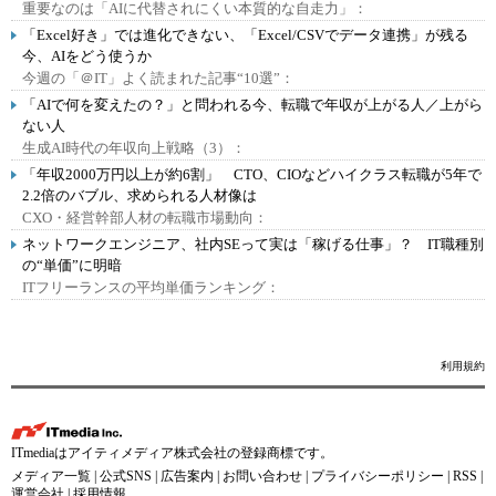
重要なのは「AIに代替されにくい本質的な自走力」：
「Excel好き」では進化できない、「Excel/CSVでデータ連携」が残る
今、AIをどう使うか
今週の「＠IT」よく読まれた記事“10選”：
「AIで何を変えたの？」と問われる今、転職で年収が上がる人／上がら
ない人
生成AI時代の年収向上戦略（3）：
「年収2000万円以上が約6割」 CTO、CIOなどハイクラス転職が5年で
2.2倍のバブル、求められる人材像は
CXO・経営幹部人材の転職市場動向：
ネットワークエンジニア、社内SEって実は「稼げる仕事」？ IT職種別
の“単価”に明暗
ITフリーランスの平均単価ランキング：
利用規約
ITmediaはアイティメディア株式会社の登録商標です。
メディア一覧
|
公式SNS
|
広告案内
|
お問い合わせ
|
プライバシーポリシー
|
RSS
|
運営会社
|
採用情報