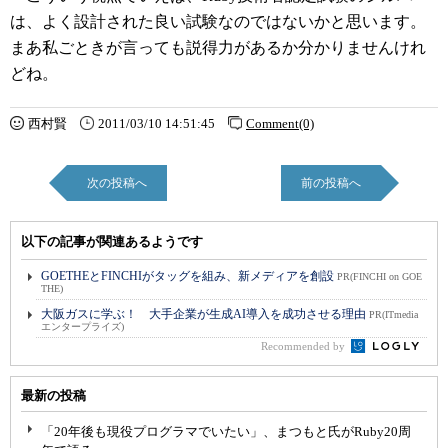
は、よく設計された良い試験なのではないかと思います。
まあ私ごときが言っても説得力があるか分かりませんけれ
どね。
西村賢
2011/03/10 14:51:45
Comment(0)
次の投稿へ
前の投稿へ
以下の記事が関連あるようです
GOETHEとFINCHIがタッグを組み、新メディアを創設
PR(FINCHI on GOE
THE)
大阪ガスに学ぶ！ 大手企業が生成AI導入を成功させる理由
PR(ITmedia
エンタープライズ)
Recommended by
最新の投稿
「20年後も現役プログラマでいたい」、まつもと氏がRuby20周