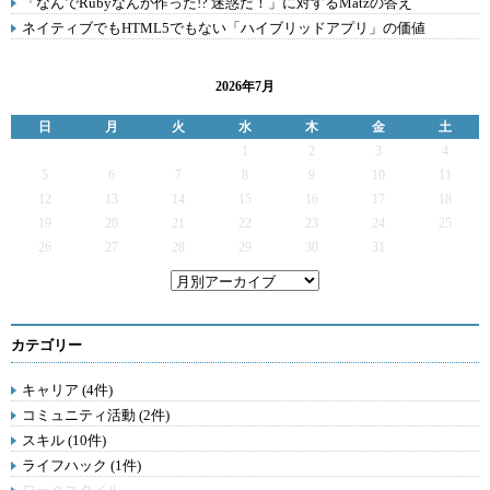
「なんでRubyなんか作った!? 迷惑だ！」に対するMatzの答え
ネイティブでもHTML5でもない「ハイブリッドアプリ」の価値
2026年7月
日
月
火
水
木
金
土
1
2
3
4
5
6
7
8
9
10
11
12
13
14
15
16
17
18
19
20
21
22
23
24
25
26
27
28
29
30
31
カテゴリー
キャリア (4件)
コミュニティ活動 (2件)
スキル (10件)
ライフハック (1件)