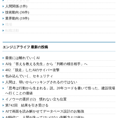
ワークスタイル
人間関係 (1件)
技術動向 (36件)
業界動向 (19件)
職場
転職活動
エンジニアライフ 最新の投稿
最後には離れていくAI
AIを「答えを教える先生」から「判断の稽古相手」へ
482.「脱走」したAIのサイバー攻撃
包み込んでいく、セキュリティ
人間は、弱いからハッキングされるのではない
「思考は行動から生まれる」説。20年コードを書いて悟った、建設現場
へ行くことの価値
イノウーの選択 (12) 慣れない立ち位置
第742回 結果を引き受ける
AIで画面を読み解かせてデータベース設計のお勉強
AI時代に、人間が失ってはいけない判断力とは何か