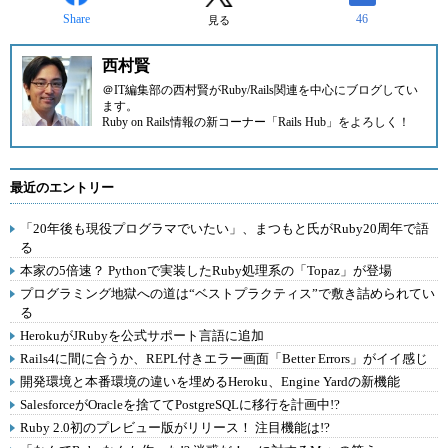
Share
46
見る
西村賢
＠IT
編集部の西村賢がRuby/Rails関連を中心にブログしてい
ます。
Ruby on Rails情報の新コーナー
「Rails Hub」
をよろしく！
最近のエントリー
「20年後も現役プログラマでいたい」、まつもと氏がRuby20周年で語
る
本家の5倍速？ Pythonで実装したRuby処理系の「Topaz」が登場
プログラミング地獄への道は“ベストプラクティス”で敷き詰められてい
る
HerokuがJRubyを公式サポート言語に追加
Rails4に間に合うか、REPL付きエラー画面「Better Errors」がイイ感じ
開発環境と本番環境の違いを埋めるHeroku、Engine Yardの新機能
SalesforceがOracleを捨ててPostgreSQLに移行を計画中!?
Ruby 2.0初のプレビュー版がリリース！ 注目機能は!?