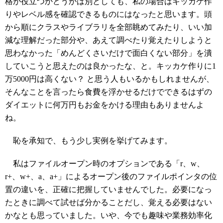
格が役立つかどうかは別としても、私の場合はキッカケ作
りやレベル感を確認できるものにはなったと思います。頭
から順にクラスやライブラリを全部眺めてみたり、いい加
減な理解だった部分や、あえて調べたり覚えたりしようと
思わなかった「めんどくさいだけで面白くない部分」を潰
していこうと思えたのは良かったな、と。キッカケ作りに1
万5000円は高くない？ と思う人もいるかもしれませんが、
そんなことを言ったら食費を浮かせるだけでできるはずの
ダイエットに何万円もお金をかける理由もありませんよ
ね。
恥を承知で、もう少し実例を挙げてみます。
私はファイルオープン時のオプションである「r、w、
r+、w+、a、a+」によるオープン後のファイルポインタの位
置の違いを、正確に把握していませんでした。必要になっ
たときに調べて試せば分かることだし、覚える必要はない
かなとも思っていました。いや、今でも趣味や業務効率化