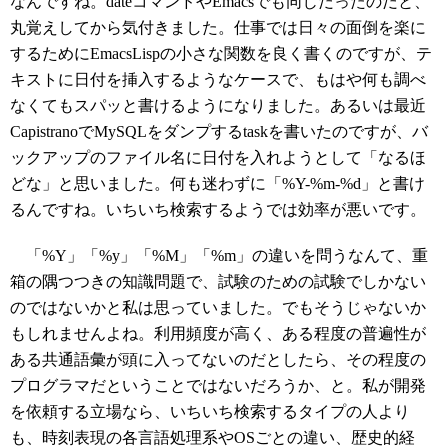
なんですね。dateコマンドやEmacsでも同じだったのだと、
丸覚えしてから気付きました。仕事では日々の面倒を楽に
するためにEmacsLispの小さな関数を良く書くのですが、テ
キストに日付を挿入するようなケースで、もはや何も調べ
なくてもスパッと書けるようになりました。あるいは最近
CapistranoでMySQLをダンプするtaskを書いたのですが、バ
ックアップのファイル名に日付を入れようとして「なるほ
どな」と思いました。何も迷わずに「%Y-%m-%d」と書け
るんですね。いちいち検索するようでは効率が悪いです。
「%Y」「%y」「%M」「%m」の違いを問うなんて、重
箱の隅つつきの知識問題で、試験のための試験でしかない
のではないかと私は思っていました。でもそうじゃないか
もしれませんよね。利用頻度が高く、ある程度の普遍性が
ある共通語彙が頭に入ってないのだとしたら、その程度の
プログラマだということではないだろうか、と。私が開発
を依頼する立場なら、いちいち検索するタイプの人より
も、時刻表現の各言語処理系やOSごとの違い、歴史的経