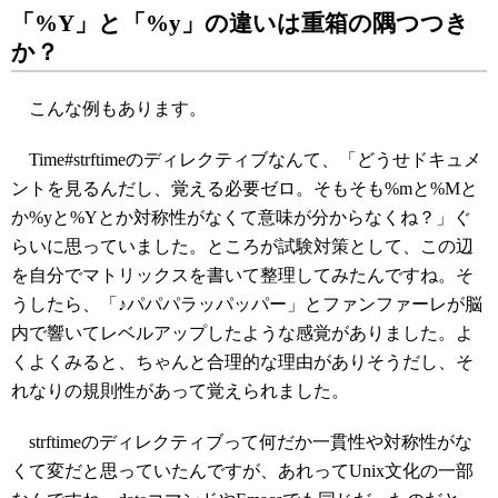
「%Y」と「%y」の違いは重箱の隅つつき
か？
こんな例もあります。
Time#strftimeのディレクティブなんて、「どうせドキュメ
ントを見るんだし、覚える必要ゼロ。そもそも%mと%Mと
か%yと%Yとか対称性がなくて意味が分からなくね？」ぐ
らいに思っていました。ところが試験対策として、この辺
を自分でマトリックスを書いて整理してみたんですね。そ
うしたら、「♪パパパラッパッパー」とファンファーレが脳
内で響いてレベルアップしたような感覚がありました。よ
くよくみると、ちゃんと合理的な理由がありそうだし、そ
れなりの規則性があって覚えられました。
strftimeのディレクティブって何だか一貫性や対称性がな
くて変だと思っていたんですが、あれってUnix文化の一部