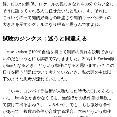
緯、ISOとの関係、ロケールの難しさなどを30分ぐらい楽し
そうに語ってくれる人に任せたいなと思います。それに、
こういうのって知的好奇心の旺盛さや知的キャパシティの
大きさを示すシグナルになり得ると思うんですよね。
試験のジンクス：迷うと間違える
case～whenで100％自信を持って制御の流れを説明できな
いのだというとにも試験で気付きました。2つ以上のwhen節
がtrueとなるとき、どういう動作になると思いますか？ この
辺りを問う問題について考えているとき、私の頭の中は以
下のような思考が流れていました。
「いや、コンパイラ技術が未熟だった時代のCじゃあるま
いし、breakとか書かなくても、当然ほかの条件節は無視し
て抜けて出るよね？」「いやいや、でも、もし微妙な条件
があって、複数の条件が合致する場合、本来どういう動作