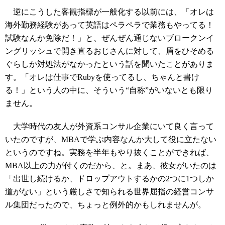
逆にこうした客観指標が一般化する以前には、「オレは
海外勤務経験があって英語はペラペラで業務もやってる！
試験なんか免除だ！」と、ぜんぜん通じないブロークンイ
ングリッシュで開き直るおじさんに対して、眉をひそめる
ぐらしか対処法がなかったという話を聞いたことがありま
す。「オレは仕事でRubyを使ってるし、ちゃんと書け
る！」という人の中に、そういう“自称”がいないとも限り
ません。
大学時代の友人が外資系コンサル企業にいて良く言って
いたのですが、MBAで学ぶ内容なんか大して役に立たない
というのですね。実務を半年もやり抜くことができれば、
MBA以上の力が付くのだから、と。まあ、彼女がいたのは
「出世し続けるか、ドロップアウトするかの2つに1つしか
道がない」という厳しさで知られる世界屈指の経営コンサ
ル集団だったので、ちょっと例外的かもしれませんが。