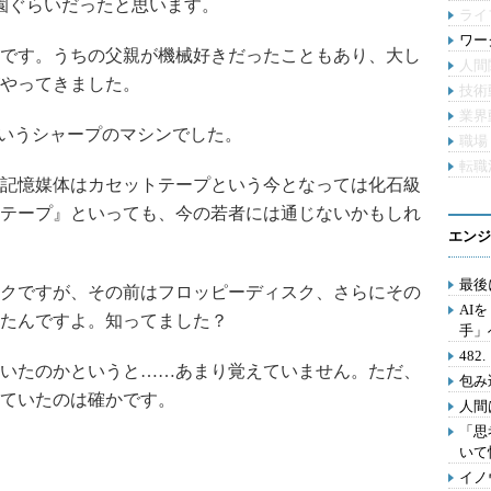
園ぐらいだったと思います。
ライ
ワー
です。うちの父親が機械好きだったこともあり、大し
人間
やってきました。
技術
業界
というシャープのマシンでした。
職場
転職
記憶媒体はカセットテープという今となっては化石級
テープ』といっても、今の若者には通じないかもしれ
エンジ
最後
クですが、その前はフロッピーディスク、さらにその
AI
たんですよ。知ってました？
手」
48
いたのかというと……あまり覚えていません。ただ、
包み
ていたのは確かです。
人間
「思
いて
イノ