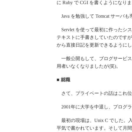
に Ruby で CGI を書くようになり
Java を勉強して Tomcat サー
Servlet を使って最初に作っ
テキストに手書きしていたのですが
から直接日記を更新できるようにし
一般公開もして、ブログサービス
用者いなくなりましたが(笑)。
■ 就職
さて、プライベートの話はこれ位
2001年に大学を中退し、プログ
最初の現場は、Unix C でした
平気で書かれています。そして月間