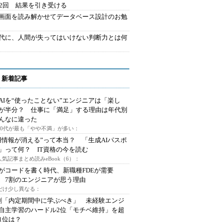
42回 結果を引き受ける
で画面を読み解かせてデータベース設計のお勉
時代に、人間が失ってはいけない判断力とは何
 新着記事
AIを“使ったことない”エンジニアは「楽し
が半分？ 仕事に「満足」する理由は年代別
んなに違った
～30代が最も「やや不満」が多い：
用情報が消える”って本当？ 「生成AIパスポ
」って何？ IT資格の今を読む
人気記事まとめ読みeBook（6）：
Iがコードを書く時代、新職種FDEが需要
 7割のエンジニアが思う理由
代だけ少し異なる：
割「内定期間中に学ぶべき」 未経験エンジ
自主学習のハードル2位「モチベ維持」を超
1位は？