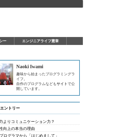
シー
エンジニアライフ憲章
Naoki Iwami
趣味から始まったプログラミングラ
イフ。
自作のプログラムなども
サイト
で公
開しています。
エントリー
力よりコミュニケーション力？
性向上の本当の理由
歳プログラマから「はじめまして」