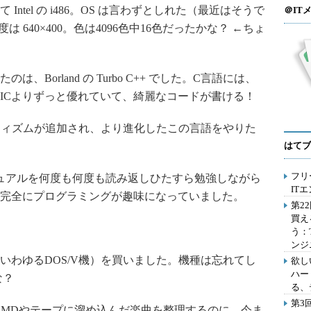
ntel の i486。OS は言わずとしれた（最近はそうで
＠IT
 640×400。色は4096色中16色だったかな？ ←ちょ
orland の Turbo C++ でした。C言語には、
SICよりずっと優れていて、綺麗なコードが書ける！
フィズムが追加され、より進化したこの言語をやりた
はてブ
フリ
ュアルを何度も何度も読み返しひたすら勉強しながら
IT
完全にプログラミングが趣味になっていました。
第2
買え
う：
ンジ
（いわゆるDOS/V機）を買いました。機種は忘れてし
欲し
ハー
な？
る、
第3
ました。MDやテープに溜め込んだ楽曲を整理するのに、今ま