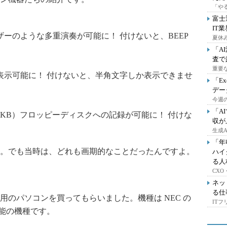
「や
富士
IT
ーのような多重演奏が可能に！ 付けないと、BEEP
夏休
「A
査で
重要
表示可能に！ 付けないと、半角文字しか表示できませ
「E
デー
今週の
「A
0KB）フロッピーディスクへの記録が可能に！ 付けな
収が
生成
「年
。でも当時は、どれも画期的なことだったんですよ。
ハイ
る人
CX
ネッ
る仕
のパソコンを買ってもらいました。機種は NEC の
IT
高性能の機種です。