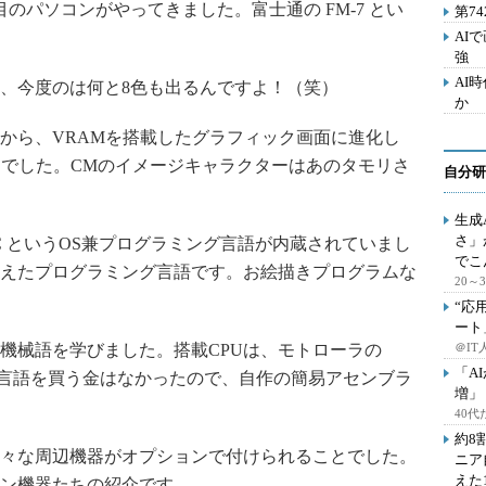
のパソコンがやってきました。富士通の FM-7 とい
第7
AI
強
AI
、今度のは何と8色も出るんですよ！（笑）
か
から、VRAMを搭載したグラフィック画面に進化し
00 でした。CMのイメージキャラクターはあのタモリさ
自分研
生成
さ」
IC というOS兼プログラミング言語が内蔵されていまし
でこ
えたプログラミング言語です。お絵描きプログラムな
20
“応
ート
、機械語を学びました。搭載CPUは、モトローラの
＠IT
「A
ブラ言語を買う金はなかったので、自作の簡易アセンブラ
増」
40
約8
々な周辺機器がオプションで付けられることでした。
ニア
えた
ン機器たちの紹介です。