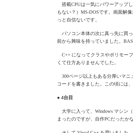
搭載CPUは一気にパワーアップして I
もない？）MS-DOSです。画面解像度は
っと自信ないです。
パソコン本体の次に真っ先に買ったのは、B
前から興味を持っていました。BA
C++ になってクラスやポリモー
くて仕方ありませんでした。
300ページ以上もある分厚いマニ
コードを書きました。この頃には、
● 4台目
大学に入って、Windows マシン
まったのですが、自作PCだったか
そして Visual C++ を買い