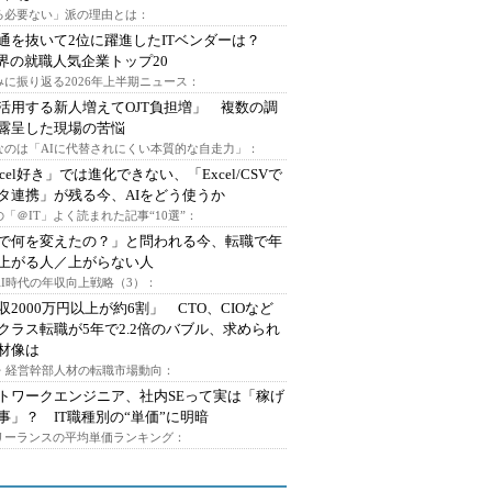
る必要ない」派の理由とは：
通を抜いて2位に躍進したITベンダーは？
業界の就職人気企業トップ20
みに振り返る2026年上半期ニュース：
I活用する新人増えてOJT負担増」 複数の調
露呈した現場の苦悩
なのは「AIに代替されにくい本質的な自走力」：
xcel好き」では進化できない、「Excel/CSVで
タ連携」が残る今、AIをどう使うか
「＠IT」よく読まれた記事“10選”：
Iで何を変えたの？」と問われる今、転職で年
上がる人／上がらない人
AI時代の年収向上戦略（3）：
収2000万円以上が約6割」 CTO、CIOなど
クラス転職が5年で2.2倍のバブル、求められ
材像は
O・経営幹部人材の転職市場動向：
トワークエンジニア、社内SEって実は「稼げ
事」？ IT職種別の“単価”に明暗
フリーランスの平均単価ランキング：