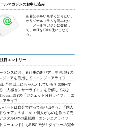
メールマガジンのお申し込み
新着記事をいち早く知りたい、
オリジナルコラムを読みたい
――メールマガジンに登録し
て、＠ITを120％使いこなそ
う。
注目エントリー
ーランスにおける仕事の断り方：生涯現役の
エンジニアを目指して：エンジニアライフ
2回: 予想以上にちゃんとしている？ 330円で
る「人感センサーライト」を分解してみよ
ThousanDIYの「ガジェット分解ライフ」：エ
ニアライフ
いハードは自分で作って売り出そう。「同人
ドウェア」のすゝめ：個人がものを作って売
デジタルDIYの最前線：エンジニアライフ
回: ローエンドにもRISC-Vが！ダイソーの完全