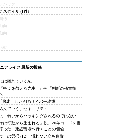
フハック
クスタイル (1件)
関係
動向
動向
活動
ニアライフ 最新の投稿
には離れていくAI
を「答えを教える先生」から「判断の稽古相
へ
2.「脱走」したAIのサイバー攻撃
込んでいく、セキュリティ
は、弱いからハッキングされるのではない
考は行動から生まれる」説。20年コードを書
悟った、建設現場へ行くことの価値
ウーの選択 (12) 慣れない立ち位置