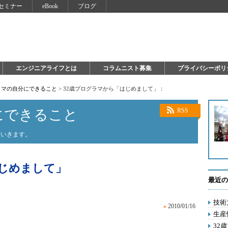
セミナー
eBook
ブログ
エンジニアライフとは
コラムニスト募集
プライバシーポリ
ラマの自分にできること
>
32歳プログラマから「はじめまして」：
にできること
RSS
ていきます。
はじめまして」
最近の
技術
»
2010/01/16
生産
32