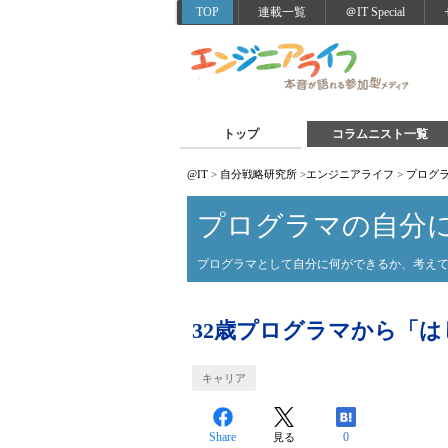
TOP
連載一覧
＠IT Special
トップ
コラムニスト一覧
@IT
>
自分戦略研究所
>
エンジニアライフ
>
プログ
プログラマの自分
プログラマとして自分に何ができるか、考え
32歳プログラマから「
キャリア
Share
0
見る