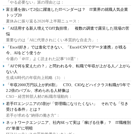
「やる必要ない」派の理由とは：
富士通を抜いて2位に躍進したITベンダーは？ IT業界の就職人気企業
トップ20
夏休みに振り返る2026年上半期ニュース：
「AI活用する新人増えてOJT負担増」 複数の調査で露呈した現場の苦
悩
重要なのは「AIに代替されにくい本質的な自走力」：
「Excel好き」では進化できない、「Excel/CSVでデータ連携」が残る
今、AIをどう使うか
今週の「＠IT」よく読まれた記事“10選”：
「AIで何を変えたの？」と問われる今、転職で年収が上がる人／上がら
ない人
生成AI時代の年収向上戦略（3）：
「年収2000万円以上が約6割」 CTO、CIOなどハイクラス転職が5年で
2.2倍のバブル、求められる人材像は
CXO・経営幹部人材の転職市場動向：
若手ITエンジニアの5割が「管理職になりたくない」 それでも「引き
受ける条件」とは？
若手が求める“納得の働き方”：
ネットワークエンジニア、社内SEって実は「稼げる仕事」？ IT職種別
の“単価”に明暗