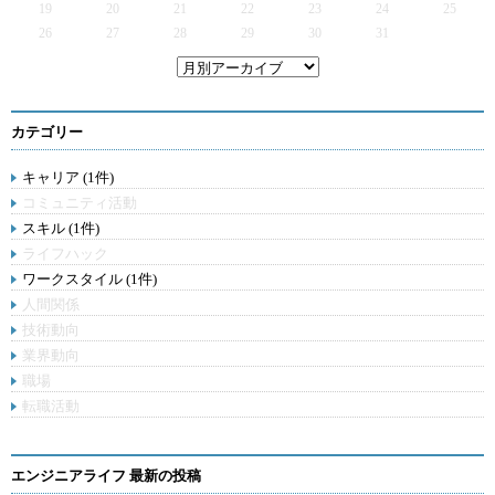
19
20
21
22
23
24
25
26
27
28
29
30
31
カテゴリー
キャリア (1件)
コミュニティ活動
スキル (1件)
ライフハック
ワークスタイル (1件)
人間関係
技術動向
業界動向
職場
転職活動
エンジニアライフ 最新の投稿