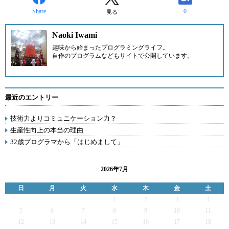
Share
0
見る
Naoki Iwami
趣味から始まったプログラミングライフ。
自作のプログラムなども
サイト
で公開しています。
最近のエントリー
技術力よりコミュニケーション力？
生産性向上の本当の理由
32歳プログラマから「はじめまして」
2026年7月
日
月
火
水
木
金
土
1
2
3
4
5
6
7
8
9
10
11
12
13
14
15
16
17
18