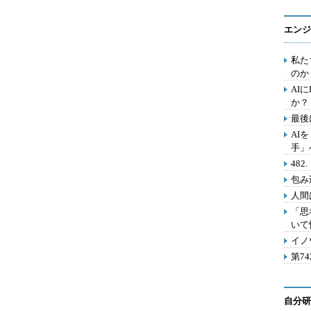
エンジ
私た
のか
AI
か？
最後
AI
手」
48
包み
人間
「思
いて
イノ
第7
自分研