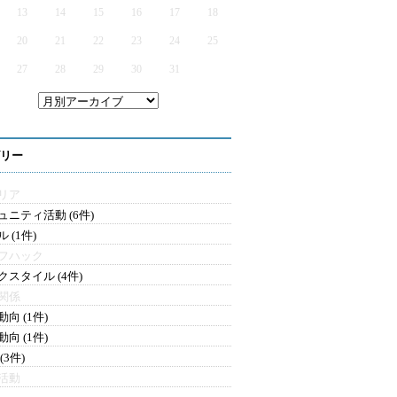
13
14
15
16
17
18
20
21
22
23
24
25
27
28
29
30
31
リー
リア
ュニティ活動 (6件)
 (1件)
フハック
クスタイル (4件)
関係
向 (1件)
向 (1件)
(3件)
活動