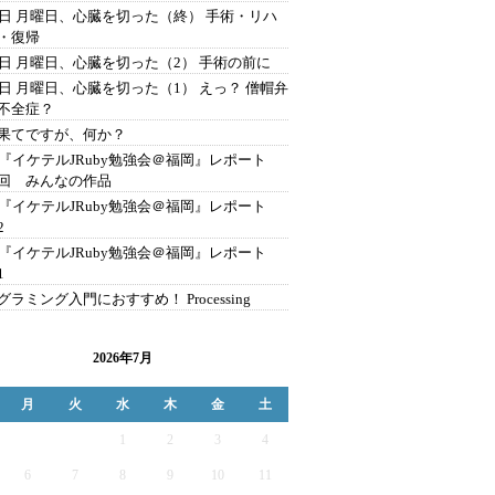
2日 月曜日、心臓を切った（終） 手術・リハ
・復帰
2日 月曜日、心臓を切った（2） 手術の前に
2日 月曜日、心臓を切った（1） えっ？ 僧帽弁
不全症？
果てですが、何か？
C『イケテルJRuby勉強会＠福岡』レポート
回 みんなの作品
C『イケテルJRuby勉強会＠福岡』レポート
2
C『イケテルJRuby勉強会＠福岡』レポート
1
グラミング入門におすすめ！ Processing
2026年7月
月
火
水
木
金
土
1
2
3
4
6
7
8
9
10
11