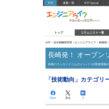
TOP
連載一覧
＠IT Special
トップ
コラムニスト一覧
@IT
>
自分戦略研究所
>
エンジニアライフ
>
長崎発
長崎発！ オープン
長崎のランカードコムのメンバーが技術情報
「技術動向」カテゴリ
Share
0
見る