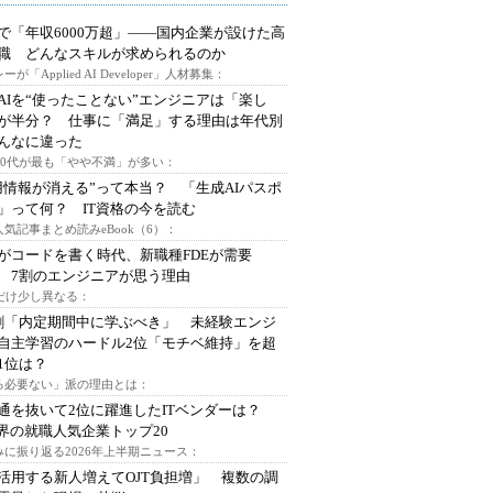
で「年収6000万超」――国内企業が設けた高
I職 どんなスキルが求められるのか
ーが「Applied AI Developer」人材募集：
AIを“使ったことない”エンジニアは「楽し
が半分？ 仕事に「満足」する理由は年代別
んなに違った
～30代が最も「やや不満」が多い：
用情報が消える”って本当？ 「生成AIパスポ
」って何？ IT資格の今を読む
人気記事まとめ読みeBook（6）：
Iがコードを書く時代、新職種FDEが需要
 7割のエンジニアが思う理由
代だけ少し異なる：
割「内定期間中に学ぶべき」 未経験エンジ
自主学習のハードル2位「モチベ維持」を超
1位は？
る必要ない」派の理由とは：
通を抜いて2位に躍進したITベンダーは？
業界の就職人気企業トップ20
みに振り返る2026年上半期ニュース：
I活用する新人増えてOJT負担増」 複数の調