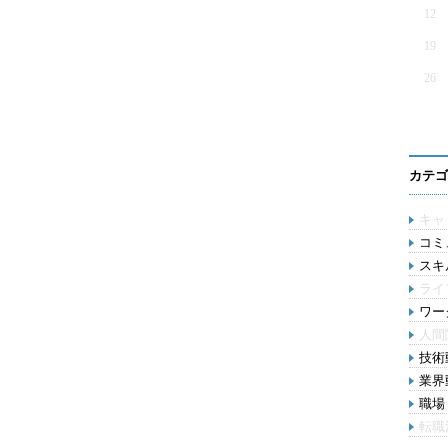
12
19
26
カテゴ
キャ
コミ
スキル
ライ
ワー
人間
技術動
業界動
職場 
転職