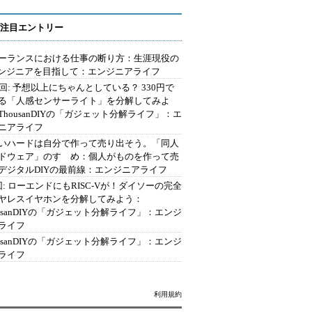
注目エントリー
ーランスにおける仕事の断り方：生涯現役の
エンジニアを目指して：エンジニアライフ
2回: 予想以上にちゃんとしている？ 330円で
る「人感センサーライト」を分解してみよ
ThousanDIYの「ガジェット分解ライフ」：エ
ニアライフ
いハードは自分で作って売り出そう。「同人
ドウェア」のすゝめ：個人がものを作って売
デジタルDIYの最前線：エンジニアライフ
回: ローエンドにもRISC-Vが！ダイソーの完全
ヤレスイヤホンを分解してみよう：
ousanDIYの「ガジェット分解ライフ」：エンジ
ライフ
ousanDIYの「ガジェット分解ライフ」：エンジ
ライフ
利用規約