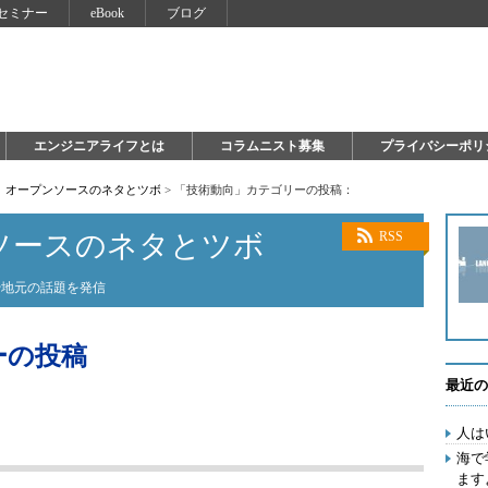
セミナー
eBook
ブログ
エンジニアライフとは
コラムニスト募集
プライバシーポリ
！ オープンソースのネタとツボ
>
「技術動向」カテゴリーの投稿：
ソースのネタとツボ
RSS
や地元の話題を発信
ーの投稿
最近の
人は
海で
ます