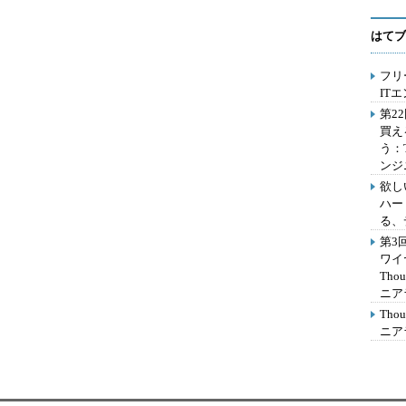
はてブ
フリ
IT
第2
買え
う：
ンジ
欲し
ハー
る、
第3
ワイ
Th
ニア
Th
ニア