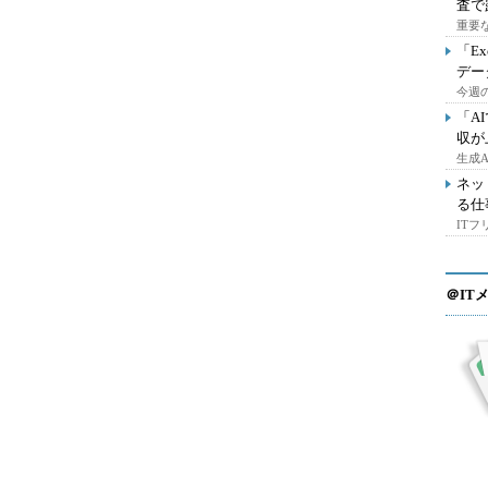
査で
重要
「E
デー
今週の
「A
収が
生成
ネッ
る仕
IT
＠IT