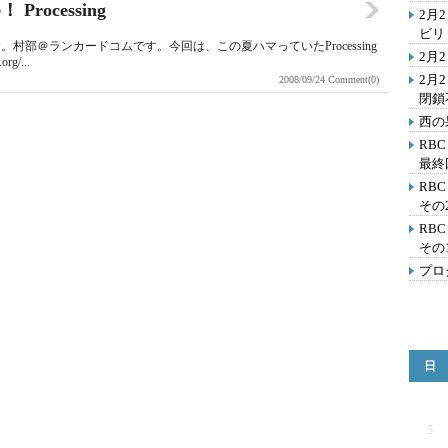
ocessing
2月
ビリ
部＠ランカードコムです。今回は、この夏ハマっていたProcessing
2月
g/...
2月
2008/09/24
Comment(0)
閉鎖
西の
RB
最終
RB
その
RB
その
プロ
日
5