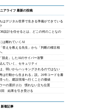
ニアライフ 最新の投稿
ちはデジタル世界で生きる準備ができている
？
にDB設計を任せるとは、どこの何のことなの
には離れていくAI
を「答えを教える先生」から「判断の稽古相
へ
2.「脱走」したAIのサイバー攻撃
込んでいく、セキュリティ
は、弱いからハッキングされるのではない
考は行動から生まれる」説。20年コードを書
悟った、建設現場へ行くことの価値
ウーの選択 (12) 慣れない立ち位置
42回 結果を引き受ける
 新着記事