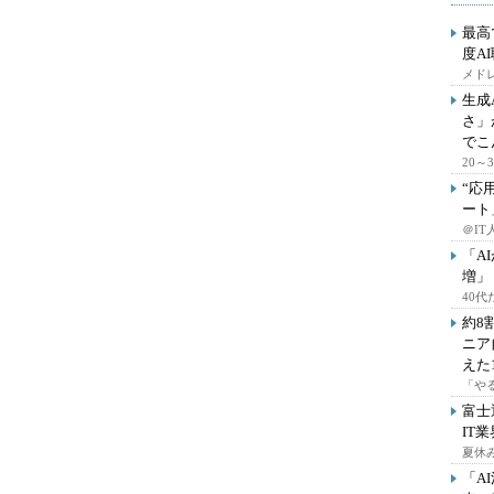
最高
度A
メドレ
生成
さ」
でこ
20
“応
ート
＠IT
「A
増」
40
約8
ニア
えた
「や
富士
IT
夏休
「A