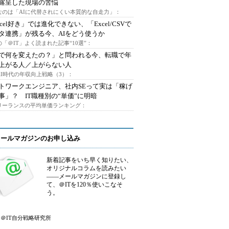
露呈した現場の苦悩
なのは「AIに代替されにくい本質的な自走力」：
xcel好き」では進化できない、「Excel/CSVで
タ連携」が残る今、AIをどう使うか
「＠IT」よく読まれた記事“10選”：
Iで何を変えたの？」と問われる今、転職で年
上がる人／上がらない人
AI時代の年収向上戦略（3）：
トワークエンジニア、社内SEって実は「稼げ
事」？ IT職種別の“単価”に明暗
フリーランスの平均単価ランキング：
メールマガジンのお申し込み
新着記事をいち早く知りたい、
オリジナルコラムを読みたい
――メールマガジンに登録し
て、＠ITを120％使いこなそ
う。
＠IT自分戦略研究所