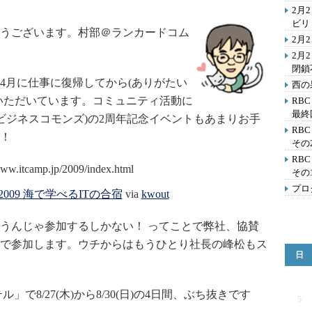
2月
ビリ
うございます。村部＠ランカードコム
2月
2月
閉鎖
月に仕事に復帰してから(ありがたい
西の
いただいています。コミュニティ活動に
RB
最終
byビジネスコモンズ)の2周年記念イベントもあまりお手
RB
！
その
RB
その
プロ
009 海で学べるITの合宿
via
kwout
うんじゃ参加するしかない！ ってことで弊社、協賛
で参加します。ウチからはもうひとり社長の峰松もス
日
8/27(木)から8/30(日)の4日間、ぶち抜きです
5