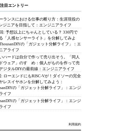
注目エントリー
ーランスにおける仕事の断り方：生涯現役の
エンジニアを目指して：エンジニアライフ
2回: 予想以上にちゃんとしている？ 330円で
る「人感センサーライト」を分解してみよ
ThousanDIYの「ガジェット分解ライフ」：エ
ニアライフ
いハードは自分で作って売り出そう。「同人
ドウェア」のすゝめ：個人がものを作って売
デジタルDIYの最前線：エンジニアライフ
回: ローエンドにもRISC-Vが！ダイソーの完全
ヤレスイヤホンを分解してみよう：
ousanDIYの「ガジェット分解ライフ」：エンジ
ライフ
ousanDIYの「ガジェット分解ライフ」：エンジ
ライフ
利用規約