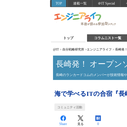
TOP
連載一覧
＠IT Special
トップ
コラムニスト一覧
@IT
>
自分戦略研究所
>
エンジニアライフ
>
長崎発
長崎発！ オープン
長崎のランカードコムのメンバーが技術情報
海で学べるITの合宿『長崎
コミュニティ活動
Share
0
見る