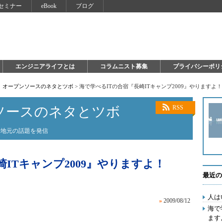
セミナー
eBook
ブログ
エンジニアライフとは
コラムニスト募集
プライバシーポリ
！ オープンソースのネタとツボ
>
海で学べるITの合宿『長崎ITキャンプ2009』やりますよ
ソースのネタとツボ
RSS
や地元の話題を発信
ITキャンプ2009』やりますよ！
最近の
人は
»
2009/08/12
海で
ます