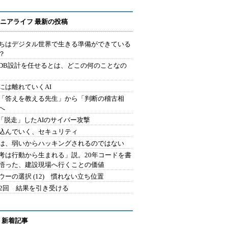
ニアライフ 最新の投稿
ちはデジタル世界で生きる準備ができている
？
にDB設計を任せるとは、どこの何のことなの
には離れていくAI
を「答えを教える先生」から「判断の稽古相
へ
2.「脱走」したAIのサイバー攻撃
込んでいく、セキュリティ
は、弱いからハッキングされるのではない
考は行動から生まれる」説。20年コードを書
悟った、建設現場へ行くことの価値
ウーの選択 (12) 慣れない立ち位置
42回 結果を引き受ける
 新着記事