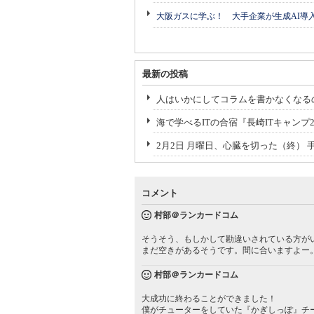
大阪ガスに学ぶ！ 大手企業が生成AI導
最新の投稿
人はいかにしてコラムを書かなくなる
海で学べるITの合宿『長崎ITキャンプ
2月2日 月曜日、心臓を切った（終）
コメント
村部＠ランカードコム
そうそう、もしかして勘違いされている方が
まだ空きがあるそうです。間に合いますよー
村部＠ランカードコム
大成功に終わることができました！
僕がチューターをしていた『かぎしっぽ』チ