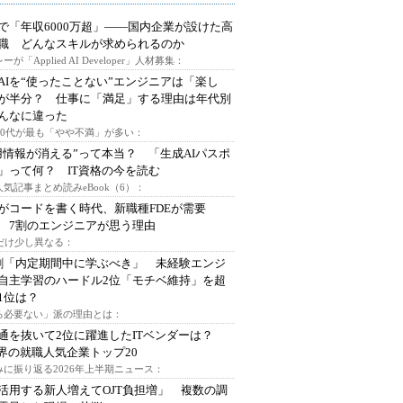
で「年収6000万超」――国内企業が設けた高
I職 どんなスキルが求められるのか
ーが「Applied AI Developer」人材募集：
AIを“使ったことない”エンジニアは「楽し
が半分？ 仕事に「満足」する理由は年代別
んなに違った
～30代が最も「やや不満」が多い：
用情報が消える”って本当？ 「生成AIパスポ
」って何？ IT資格の今を読む
人気記事まとめ読みeBook（6）：
Iがコードを書く時代、新職種FDEが需要
 7割のエンジニアが思う理由
代だけ少し異なる：
割「内定期間中に学ぶべき」 未経験エンジ
自主学習のハードル2位「モチベ維持」を超
1位は？
る必要ない」派の理由とは：
通を抜いて2位に躍進したITベンダーは？
業界の就職人気企業トップ20
みに振り返る2026年上半期ニュース：
I活用する新人増えてOJT負担増」 複数の調