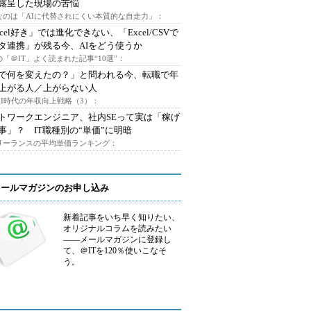
露呈した現場の苦悩
なのは「AIに代替されにくい本質的な自走力」：
xcel好き」では進化できない、「Excel/CSVで
タ連携」が残る今、AIをどう使うか
「＠IT」よく読まれた記事“10選”：
Iで何を変えたの？」と問われる今、転職で年
上がる人／上がらない人
AI時代の年収向上戦略（3）：
トワークエンジニア、社内SEって実は「稼げ
事」？ IT職種別の“単価”に明暗
フリーランスの平均単価ランキング：
メールマガジンのお申し込み
新着記事をいち早く知りたい、
オリジナルコラムを読みたい
――メールマガジンに登録し
て、＠ITを120％使いこなそ
う。