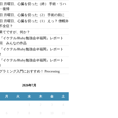
2日 月曜日、心臓を切った（終） 手術・リハ
・復帰
2日 月曜日、心臓を切った（2） 手術の前に
2日 月曜日、心臓を切った（1） えっ？ 僧帽弁
不全症？
果てですが、何か？
C『イケテルJRuby勉強会＠福岡』レポート
回 みんなの作品
C『イケテルJRuby勉強会＠福岡』レポート
2
C『イケテルJRuby勉強会＠福岡』レポート
1
グラミング入門におすすめ！ Processing
2026年7月
月
火
水
木
金
土
1
2
3
4
6
7
8
9
10
11