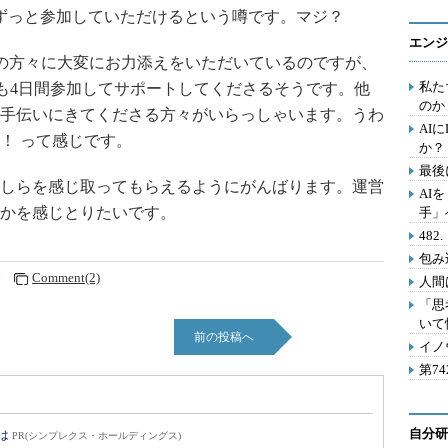
ずっと参加していただけるという噂です。マジ？
エンジ
ョンの方々に大変にお力添えをいただいているのですが、
私た
)も4日間参加してサポートしてくださるそうです。他
のか
手伝いにきてくださる方々がいらっしゃいます。うわ
AI
！ って感じです。
か？
最後
しらを感じ取ってもらえるようにがんばります。運営
AI
かを感じとりたいです。
手」
48
包み
7
Comment(2)
人間
「思
いて
前の投稿へ
イノ
第7
自分研
とは
PR(シンプレクス・ホールディングス)