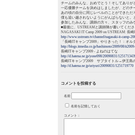
チームのみんな、おめでとう！そしてありが
一応優勝チームを決めはしましたが、どのチ
あの頃の自分に同じレベルのことができただ
僕も追い越されないようにがんばらないと。
参加したみんな、講師の方々、スタッフのみ
■最後に、USTREAMと講師陣が書いてくださ
NAGASAKI IT Camp 2009 on USTREAM: 長
http://www.ustream.tv/channel/nagasaki-it-camp-20
「長崎ITキャンプ2009」やりきった！：オ
http://blogs.itmedia.co.jp/hashimoto/2009/08/it2009
長崎ITキャンプ2009 - よねのはてな
http://d.hatena.ne.jp/yone098/20090831/125171343
長崎ITキャンプ2009 サブタイトル→伊王島の楽し
http://d.hatena.ne.jp/uriyuri/20090831/1251719770
コメントを投稿する
名前
名前を記憶しておく
コメント：