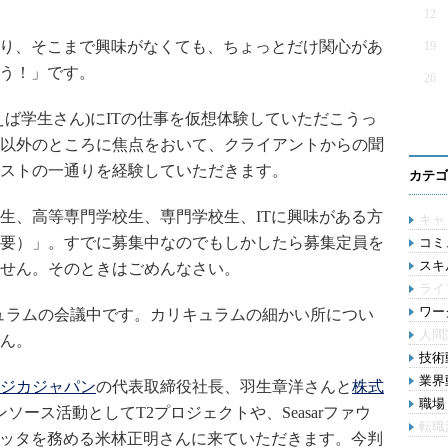
12
り、そこまで興味がなくても、ちょっとだけ関心があ
19
おう！」です。
26
ば学生さん)にITの仕事を仮想体験していただこうっ
以外のところに焦点をおいて、クライアントからの聞
ストの一通りを経験していただきます。
カテゴ
生、高等専門学校生、専門学校生、ITに興味がある方
キャ
必要）」。すでに募集中なのでもしかしたら募集定員を
コミ
スキル
せん。そのときはごめんなさい。
ライ
ワー
カリキュラムの会議中です。カリキュラムの細かい所につい
人間
ん。
技術動
業界動
ジカジャパン
の代表取締役社長、羽生章洋さんと
株式
職場 
ソース活動としてT2プロジェクトや、Seasarファウ
転職
のコミッタを務める米林正明さんに来ていただきます。今判