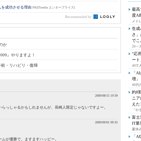
入を成功させる理由
PR(ITmedia エンタープライズ)
最高
度A
Recommended by
メドレ
生成
さ」
でこ
のか
20
“応
2009』やりますよ！
ート
 手術・リハビリ・復帰
＠IT
「A
増」
40
約8
2009/08/15 19:39
ニア
えた
いらっしゃるかもしれませんが、長崎人限定じゃないですよー。
「や
。
富士
2009/09/01 09:35
IT
夏休
「A
ームが優勝で、ますますハッピー。