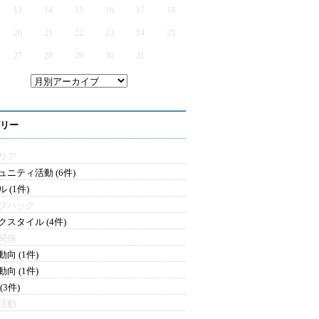
13
14
15
16
17
18
20
21
22
23
24
25
27
28
29
30
31
リー
リア
ュニティ活動 (6件)
 (1件)
フハック
クスタイル (4件)
関係
向 (1件)
向 (1件)
(3件)
活動