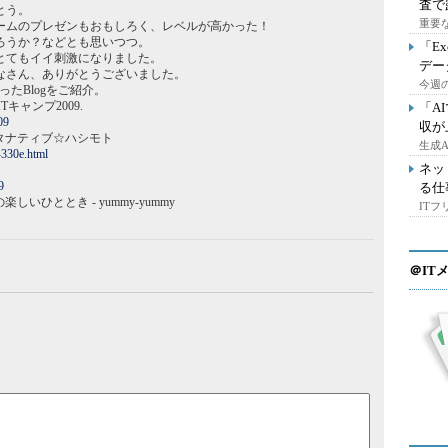
査で
とう。
重要
ームのプレゼンもおもしろく、レベルが高かった！
ろうか？などとも思いつつ。
「E
とてもイイ刺激になりました。
デー
なさん、ありがとうございました。
今週の
ったBlogをご紹介。
崎ITキャンプ2009.
「A
09
収が
ルタナティブ☆ハシモト
生成
-330e.html
ネッ
9
る仕
いひととき - yummy-yummy
IT
＠IT