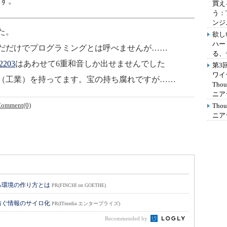
す。
買え
う：
ンジ
た。
欲し
ハー
だだけでプログラミングとは呼べませんが……
る、
2203
はあわせて6重和音しか出せませんでした
第3
ワイ
（工業）を持ってます。宝の持ち腐れですが……
Th
ニア
omment(0)
Th
ニア
る環境の作り方とは
PR(FINCHI on GOETHE)
防ぐ情報のサイロ化
PR(ITmedia エンタープライズ)
Recommended by