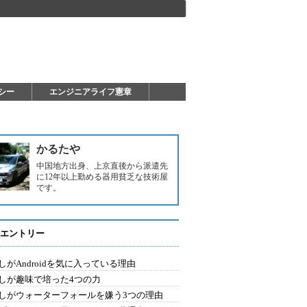
シー
エンジニアライフ憲章
かるたや
中国地方出身、上京直後から派遣先
に12年以上勤める器用貧乏な技術屋
です。
エントリー
しがAndroidを気に入っている理由
しが趣味で培った4つの力
しがウォーターフォールを嫌う3つの理由