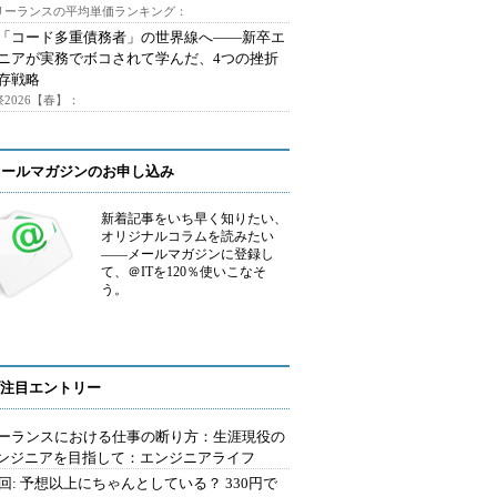
フリーランスの平均単価ランキング：
で「コード多重債務者」の世界線へ――新卒エ
ニアが実務でボコされて学んだ、4つの挫折
存戦略
2026【春】：
メールマガジンのお申し込み
新着記事をいち早く知りたい、
オリジナルコラムを読みたい
――メールマガジンに登録し
て、＠ITを120％使いこなそ
う。
注目エントリー
ーランスにおける仕事の断り方：生涯現役の
エンジニアを目指して：エンジニアライフ
2回: 予想以上にちゃんとしている？ 330円で