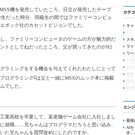
がMSX機を発売していたころ、日立が発売したテープ
カテゴ
学生だった時分、同級生の間ではファミリーコンピュ
エポック社のカセットビジョンでした。
キャリ
コミ
し、ファミリーコンピュータのゲームの方が魅力的だ
スキル
ライ
ントとしてねだったところ、父が買ってきたのがH2
ワー
人間
技術
グラミングをする機会を与えてくれたわたしにとって
業界
2
プログラミング
は父と一緒にMSXのムック本に掲載
職場
ムでした。
転職
エンジ
工業高校を卒業して、某老舗ゲーム会社に入社しまし
最後
に就職……兄ちゃんはプログラマだろうと思い込み、
AI
していた兄ちゃんを質問攻めにしたのですが、
手」