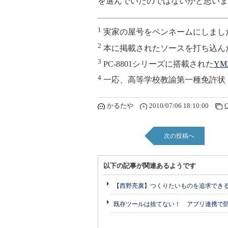
を選んでいたのではないかと思いま
1
実家の屋号をペンネームにしまし
2
本に掲載されたソースを打ち込ん
3
PC-8801シリーズに搭載された
YM
4
一応、高等学校教諭第一種免許状
かるたや
2010/07/06 18:10:00
C
次の投稿へ
以下の記事が関連あるようです
【西野亮廣】つくりたいものを追求でき
既存ツールは捨てない！ アプリ連携で