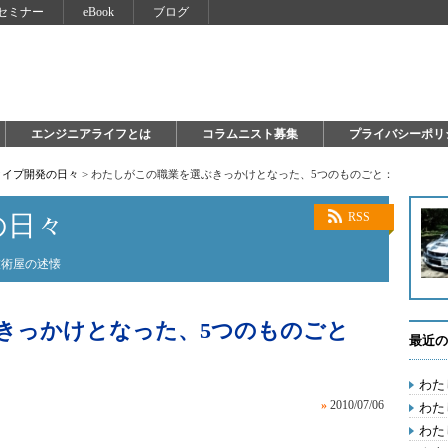
セミナー
eBook
ブログ
エンジニアライフとは
コラムニスト募集
プライバシーポリ
タイプ開発の日々
>
わたしがこの職業を選ぶきっかけとなった、5つのものごと：
の日々
RSS
技術屋の述懐
きっかけとなった、5つのものごと
最近の
わた
»
2010/07/06
わた
わた