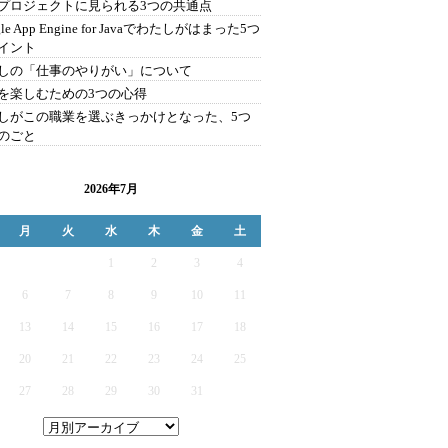
プロジェクトに見られる3つの共通点
gle App Engine for Javaでわたしがはまった5つ
イント
しの「仕事のやりがい」について
を楽しむための3つの心得
しがこの職業を選ぶきっかけとなった、5つ
のごと
2026年7月
月
火
水
木
金
土
1
2
3
4
6
7
8
9
10
11
13
14
15
16
17
18
20
21
22
23
24
25
27
28
29
30
31