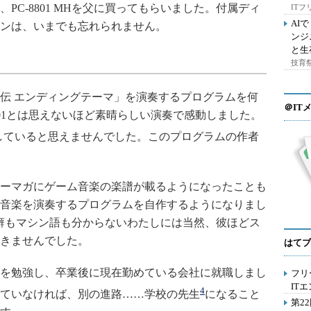
PC-8801 MHを父に買ってもらいました。付属ディ
IT
AI
ンは、いまでも忘れられません。
ンジ
と生
技育祭
伝 エンディングテーマ」を演奏するプログラムを何
＠IT
801とは思えないほど素晴らしい演奏で感動しました。
していると思えませんでした。このプログラムの作者
ーマガにゲーム音楽の楽譜が載るようになったことも
音楽を演奏するプログラムを自作するようになりまし
癖もマシン語も分からないわたしには当然、彼ほどス
きませんでした。
はてブ
を勉強し、卒業後に現在勤めている会社に就職しまし
フリ
IT
4
ていなければ、別の進路……学校の先生
になること
第2