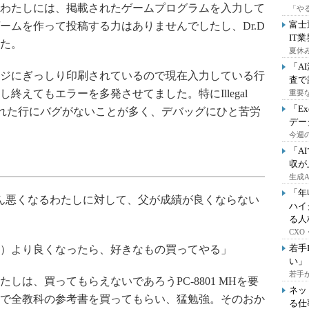
わたしには、掲載されたゲームプログラムを入力して
「や
富士
ームを作って投稿する力はありませんでしたし、Dr.D
IT
た。
夏休
「A
ジにぎっしり印刷されているので現在入力している行
査で
終えてもエラーを多発させてました。特にIllegal
重要
「E
ーは指示された行にバグがないことが多く、デバッグにひと苦労
デー
今週の
「A
収が
生成
「年
ん悪くなるわたしに対して、父が成績が良くならない
ハイ
る人
CX
若手
位）より良くなったら、好きなもの買ってやる」
い」
若手
しは、買ってもらえないであろうPC-8801 MHを要
ネッ
で全教科の参考書を買ってもらい、猛勉強。そのおか
る仕