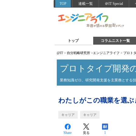
TOP
連載一覧
＠IT Special
トップ
コラムニスト一覧
@IT
>
自分戦略研究所
>
エンジニアライフ
>
プロト
プロトタイプ開発
業務知識ゼロ、研究開発支援を主業務とする
わたしがこの職業を選ぶ
キャリア
キャリア
Share
1
見る