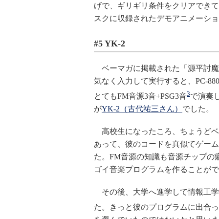
げで、ギリギリ条件をクリアできて、
スクに収録されたデモアニメーショ
#5 YK-2
ベーマガに掲載された「源平討魔
気なく入力して実行すると、PC-8
3
とてもFM音源3音+PSG3音
で演奏
が
YK-2（古代祐三さん）
でした。
高校生になったころ、ちょうどベ
あって、彼のコードを真似てゲーム
た。FM音源の知識も音源チップの
ゴイ音楽プログラムを作ることがで
その後、大学へ進学して情報工学
た。きっと彼のプログラムに出合っ