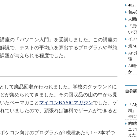
48
包み
人間
「思
いて
イノ
講座の「パソコン入門」を受講しました。この講座の
第7
グの解説で、テストの平均点を算出するプログラムや単純
AI
課題が与えられる程度でした。
強
AI
か
として廃品回収が行われました。学校のグラウンドに
自分研
どが集められてきました。その回収品の山の中から見
いたベーマガこと
マイコンBASICマガジン
でした。ゲ
「A
れていましたので、頑張れば無料でゲームができると
増」
40
約8
ニア
ケコン向けのプログラムが1機種あたり1～2本ずつ
えた