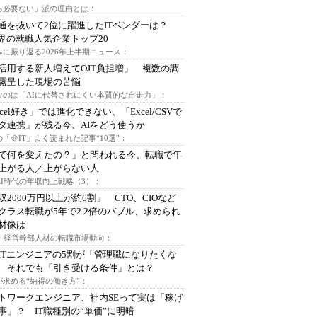
る必要ない」派の理由とは：
通を抜いて2位に躍進したITベンダーは？
業界の就職人気企業トップ20
みに振り返る2026年上半期ニュース：
I活用する新人増えてOJT負担増」 複数の調
露呈した現場の苦悩
なのは「AIに代替されにくい本質的な自走力」：
xcel好き」では進化できない、「Excel/CSVで
タ連携」が残る今、AIをどう使うか
「＠IT」よく読まれた記事“10選”：
Iで何を変えたの？」と問われる今、転職で年
上がる人／上がらない人
AI時代の年収向上戦略（3）：
収2000万円以上が約6割」 CTO、CIOなど
クラス転職が5年で2.2倍のバブル、求められ
材像は
O・経営幹部人材の転職市場動向：
ITエンジニアの5割が「管理職になりたくな
 それでも「引き受ける条件」とは？
が求める“納得の働き方”：
トワークエンジニア、社内SEって実は「稼げ
事」？ IT職種別の“単価”に明暗