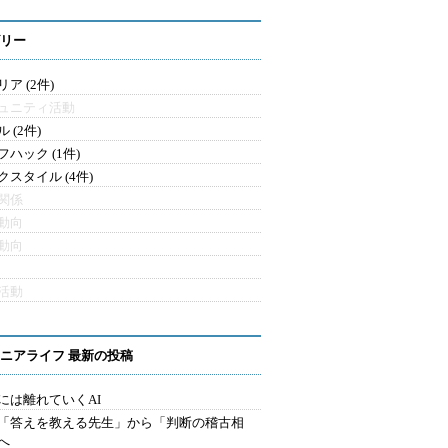
リー
ア (2件)
ュニティ活動
 (2件)
フハック (1件)
クスタイル (4件)
関係
動向
動向
活動
ニアライフ 最新の投稿
には離れていくAI
を「答えを教える先生」から「判断の稽古相
へ