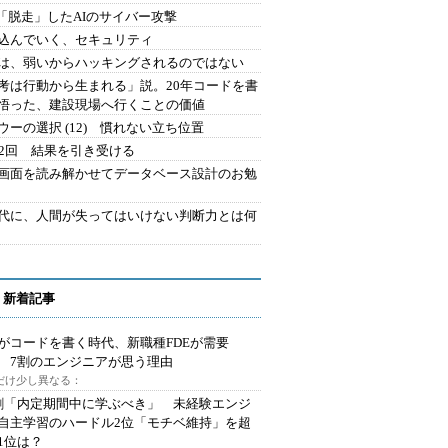
2.「脱走」したAIのサイバー攻撃
込んでいく、セキュリティ
は、弱いからハッキングされるのではない
考は行動から生まれる」説。20年コードを書
悟った、建設現場へ行くことの価値
ウーの選択 (12) 慣れない立ち位置
42回 結果を引き受ける
で画面を読み解かせてデータベース設計のお勉
時代に、人間が失ってはいけない判断力とは何
 新着記事
Iがコードを書く時代、新職種FDEが需要
 7割のエンジニアが思う理由
代だけ少し異なる：
割「内定期間中に学ぶべき」 未経験エンジ
自主学習のハードル2位「モチベ維持」を超
1位は？