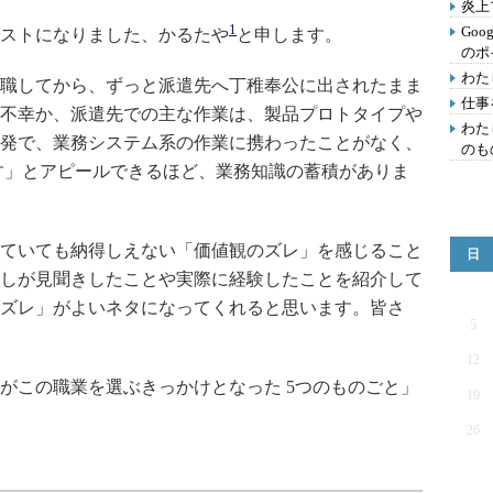
炎上
1
Goo
ストになりました、かるたや
と申します。
のポ
わた
職してから、ずっと派遣先へ丁稚奉公に出されたまま
仕事
か不幸か、派遣先での主な作業は、製品プロトタイプや
わた
発で、業務システム系の作業に携わったことがなく、
のも
す」とアピールできるほど、業務知識の蓄積がありま
ていても納得しえない「価値観のズレ」を感じること
日
しが見聞きしたことや実際に経験したことを紹介して
ズレ」がよいネタになってくれると思います。皆さ
5
12
この職業を選ぶきっかけとなった 5つのものごと」
19
26