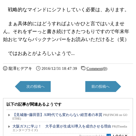
戦略的なマインドにシフトしていく必要は、あります。
まぁ具体的にはどうすればよいかひと言ではいえませ
ん。それをずーっと書き続けてきたつもりですので年末年
始おヒマならバックナンバーをお読みいただけると（笑）
ではおあとがよろしいようで...
龍澤ヒデアキ
2016/12/31 18:47:39
Comment(0)
次の投稿へ
前の投稿へ
以下の記事が関連あるようです
【見城徹×藤田晋】AI時代でも変わらない経営者の本質
PR(FINCHI on GO
ETHE)
大阪ガスに学ぶ！ 大手企業が生成AI導入を成功させる理由
PR(ITmedia
エンタープライズ)