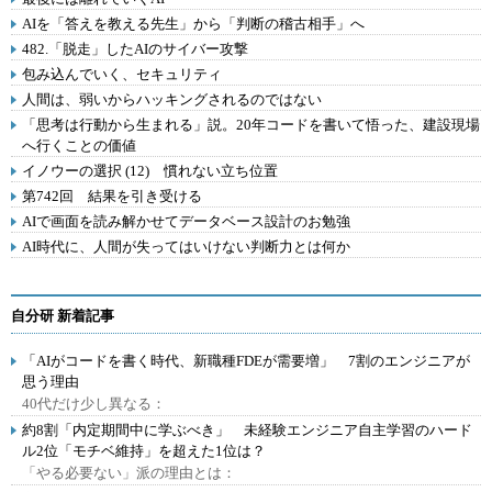
AIを「答えを教える先生」から「判断の稽古相手」へ
482.「脱走」したAIのサイバー攻撃
包み込んでいく、セキュリティ
人間は、弱いからハッキングされるのではない
「思考は行動から生まれる」説。20年コードを書いて悟った、建設現場
へ行くことの価値
イノウーの選択 (12) 慣れない立ち位置
第742回 結果を引き受ける
AIで画面を読み解かせてデータベース設計のお勉強
AI時代に、人間が失ってはいけない判断力とは何か
自分研 新着記事
「AIがコードを書く時代、新職種FDEが需要増」 7割のエンジニアが
思う理由
40代だけ少し異なる：
約8割「内定期間中に学ぶべき」 未経験エンジニア自主学習のハード
ル2位「モチベ維持」を超えた1位は？
「やる必要ない」派の理由とは：