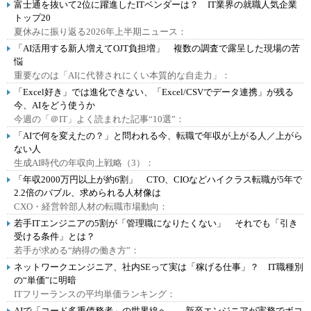
富士通を抜いて2位に躍進したITベンダーは？ IT業界の就職人気企業
トップ20
夏休みに振り返る2026年上半期ニュース：
「AI活用する新人増えてOJT負担増」 複数の調査で露呈した現場の苦
悩
重要なのは「AIに代替されにくい本質的な自走力」：
「Excel好き」では進化できない、「Excel/CSVでデータ連携」が残る
今、AIをどう使うか
今週の「＠IT」よく読まれた記事“10選”：
「AIで何を変えたの？」と問われる今、転職で年収が上がる人／上がら
ない人
生成AI時代の年収向上戦略（3）：
「年収2000万円以上が約6割」 CTO、CIOなどハイクラス転職が5年で
2.2倍のバブル、求められる人材像は
CXO・経営幹部人材の転職市場動向：
若手ITエンジニアの5割が「管理職になりたくない」 それでも「引き
受ける条件」とは？
若手が求める“納得の働き方”：
ネットワークエンジニア、社内SEって実は「稼げる仕事」？ IT職種別
の“単価”に明暗
ITフリーランスの平均単価ランキング：
AIで「コード多重債務者」の世界線へ――新卒エンジニアが実務でボコ