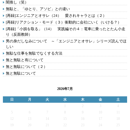
闇推し（笑）
無駄と、「ゆとり、アソビ」との違い
[再録]エンジニアとオサレ（24） 愛されキャラとは（２）
[再録]リアクション・モード（３）衝動的に会社にいく（いける？）
[再録]「小損を取る」（14） 実践編その４：電車に乗ったとたん小走
り（反面教師）
男の身だしなみについて ～「エンジニアとオサレ」シリーズ読んでほ
しい
無駄な仕事を無駄でなくする方法
無と無駄と有について
無と無駄について（２）
無と無駄について
2026年7月
日
月
火
水
木
金
土
1
2
3
4
5
6
7
8
9
10
11
12
13
14
15
16
17
18
19
20
21
22
23
24
25