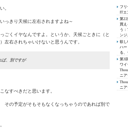
フリ
い。
IT
第2
いっきり天候に左右されますよね～
買え
う：
っごくイヤなんですよ。というか、天候ごときに（と
ンジ
）左右されちゃいけないと思うんです。
欲し
ハー
る、
第3
れば、別ですが
ワイ
Th
ニア
Th
ニア
こなすべきだと思います。
 その予定がそもそもなくなっちゃうのであれば別で
。