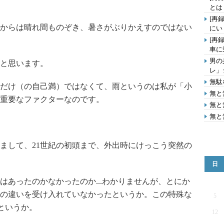
とは
[再
からは晴れ間ものぞき、暑さがぶりかえすのではない
にい
[再
車に
男の
と思います。
レ」
無駄
だけ（の自己満）ではなくて、雨というのは私が「小
無と
重要なファクターなのです。
無と
無と
まして、21世紀の初頭まで、外出時にけっこう突然の
日
あったのかなかったのか...わかりませんが、とにか
の違いを受け入れていなかったというか。この特殊な
5
というか。
12