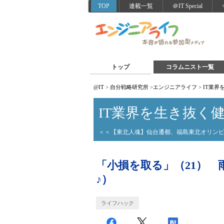
TOP
連載一覧
＠IT Special
トップ
コラムニスト一覧
@IT
>
自分戦略研究所
>
エンジニアライフ
>
IT業界
IT業界を生き抜く
＜＜【東北人魂】仙台遷都、福島東北オリン
「小損を取る」（21）
♪）
ライフハック