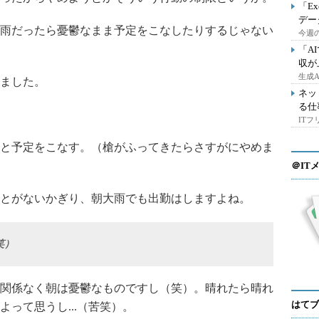
「E
デー
雨だったら憂鬱なまま予定をこなしたりするじゃない
今週の
「A
収が
生成
ました。
ネッ
る仕
IT
と予定をこなす。（槍がふってきたらさすがにやめま
＠IT
とがないかぎり、朝大雨でも出勤はしますよね。
笑）
関係なく朝は憂鬱なものですし（笑）。晴れたら晴れ
はてブ
って思うし...（苦笑）。