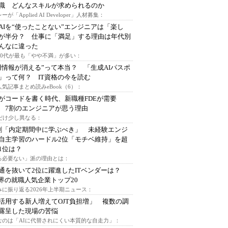
I職 どんなスキルが求められるのか
ーが「Applied AI Developer」人材募集：
AIを“使ったことない”エンジニアは「楽し
が半分？ 仕事に「満足」する理由は年代別
んなに違った
～30代が最も「やや不満」が多い：
用情報が消える”って本当？ 「生成AIパスポ
」って何？ IT資格の今を読む
人気記事まとめ読みeBook（6）：
Iがコードを書く時代、新職種FDEが需要
 7割のエンジニアが思う理由
代だけ少し異なる：
割「内定期間中に学ぶべき」 未経験エンジ
自主学習のハードル2位「モチベ維持」を超
1位は？
る必要ない」派の理由とは：
通を抜いて2位に躍進したITベンダーは？
業界の就職人気企業トップ20
みに振り返る2026年上半期ニュース：
I活用する新人増えてOJT負担増」 複数の調
露呈した現場の苦悩
なのは「AIに代替されにくい本質的な自走力」：