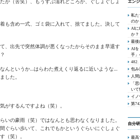
たが（苦笑）、もうずぶ濡れどころか、ぐしょぐしょ
エンジ
私た
のか
着も含め一式、ゴミ袋に入れて、捨てました。決して
AI
か？
最後
て、出先で突然体調が悪くなったからそのまま早退す
AI
？
手」
48
というか...はらわた煮えくり返るに近いような...
包み
人間
ました。
「思
いて
イノ
第7
気がするんですよね（笑）。
らいの豪雨（笑）ではなんとも思わなくなりました。
自分研
間ぐらい歩いて、これでもかというぐらいにぐしょぐ
す（笑）。
最高