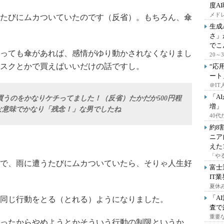
度A
メドレ
たびにムカついていたのです（反省）。もちろん、傘
生成
さ」
でこ
っても傘があれば、感情がゆり動かされなくなりまし
20
スクとかで買えばいいだけの話ですし。
“応
ート
＠IT
「A
うのをかなりケチってました！（反省）たかだか500円程
増」
んな意味でかなり「残念！」な男でしたね
40
約8
ニア
えた
「や
で、雨に遭うたびにムカついていたら、そりゃ人生好
富士
IT
夏休
「A
同じ行動をとる（とれる）ようになりました。
査で
重要
ったからやめようとかそういう行動の制限というか。