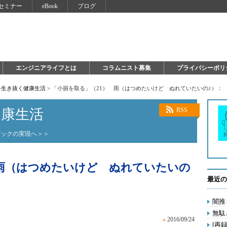
セミナー
eBook
ブログ
エンジニアライフとは
コラムニスト募集
プライバシーポリ
を生き抜く健康生活
>
「小損を取る」（21） 雨（はつめたいけど ぬれていたいの♪）：
健康生活
RSS
ピックの実現へ＞＞
 雨（はつめたいけど ぬれていたいの
最近の
闇推
無駄
»
2016/09/24
[再