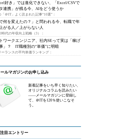
xcel好き」では進化できない、「Excel/CSVで
タ連携」が残る今、AIをどう使うか
「＠IT」よく読まれた記事“10選”：
Iで何を変えたの？」と問われる今、転職で年
上がる人／上がらない人
AI時代の年収向上戦略（3）：
トワークエンジニア、社内SEって実は「稼げ
事」？ IT職種別の“単価”に明暗
フリーランスの平均単価ランキング：
メールマガジンのお申し込み
新着記事をいち早く知りたい、
オリジナルコラムを読みたい
――メールマガジンに登録し
て、＠ITを120％使いこなそ
う。
注目エントリー