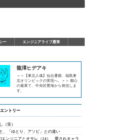
シー
エンジニアライフ憲章
龍澤ヒデアキ
＜＜【東北人魂】仙台遷都、福島東
北オリンピックの実現へ。＞＞ 都心
の最果て、中央区豊海から発信しま
す。
エントリー
し（笑）
と、「ゆとり、アソビ」との違い
録]エンジニアとオサレ（24） 愛されキャラ