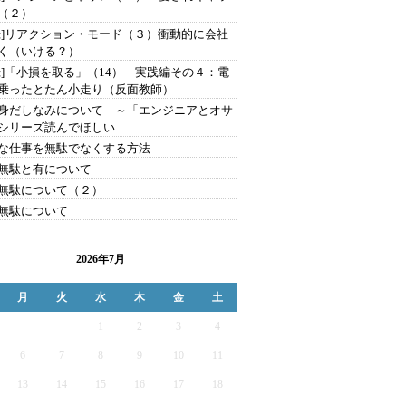
（２）
録]リアクション・モード（３）衝動的に会社
く（いける？）
録]「小損を取る」（14） 実践編その４：電
乗ったとたん小走り（反面教師）
身だしなみについて ～「エンジニアとオサ
シリーズ読んでほしい
な仕事を無駄でなくする方法
無駄と有について
無駄について（２）
無駄について
2026年7月
月
火
水
木
金
土
1
2
3
4
6
7
8
9
10
11
13
14
15
16
17
18