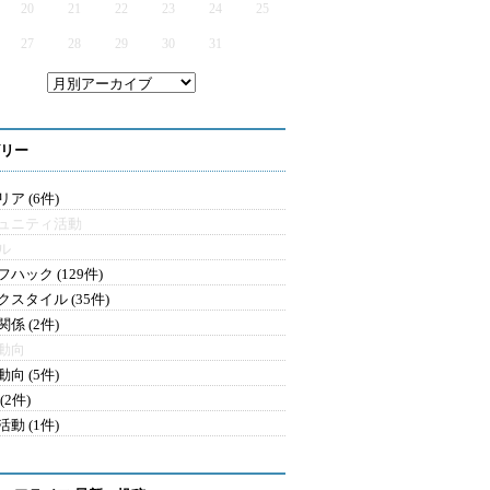
20
21
22
23
24
25
27
28
29
30
31
リー
ア (6件)
ュニティ活動
ル
ハック (129件)
クスタイル (35件)
係 (2件)
動向
向 (5件)
(2件)
動 (1件)