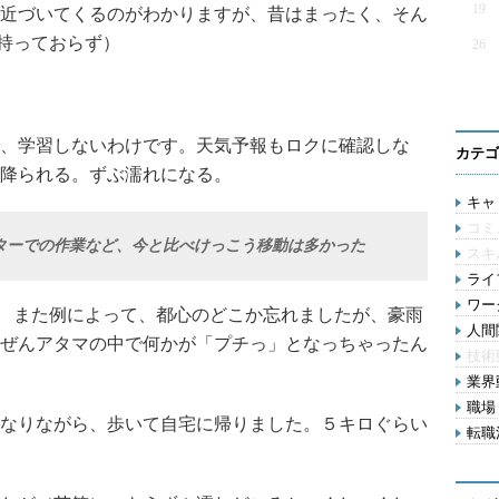
19
近づいてくるのがわかりますが、昔はまったく、そん
も持っておらず）
26
、学習しないわけです。天気予報もロクに確認しな
カテゴ
降られる。ずぶ濡れになる。
キャリ
コミ
ターでの作業など、今と比べけっこう移動は多かった
スキ
ライフ
ワー
. また例によって、都心のどこか忘れましたが、豪雨
人間関
ぜんアタマの中で何かが「プチっ」となっちゃったん
技術
業界動
職場 
なりながら、歩いて自宅に帰りました。５キロぐらい
転職活