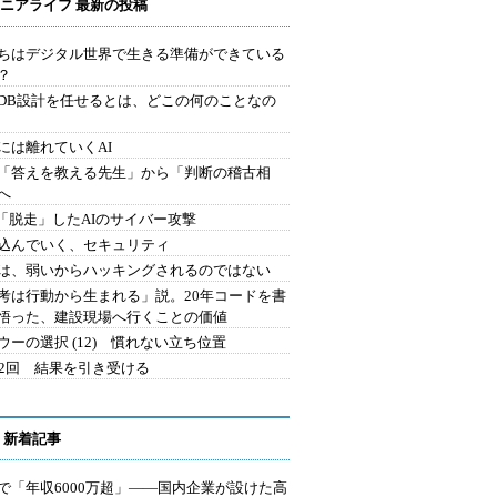
ニアライフ 最新の投稿
ちはデジタル世界で生きる準備ができている
？
にDB設計を任せるとは、どこの何のことなの
には離れていくAI
を「答えを教える先生」から「判断の稽古相
へ
2.「脱走」したAIのサイバー攻撃
込んでいく、セキュリティ
は、弱いからハッキングされるのではない
考は行動から生まれる」説。20年コードを書
悟った、建設現場へ行くことの価値
ウーの選択 (12) 慣れない立ち位置
42回 結果を引き受ける
 新着記事
で「年収6000万超」――国内企業が設けた高