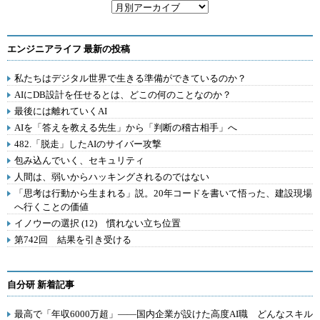
エンジニアライフ 最新の投稿
私たちはデジタル世界で生きる準備ができているのか？
AIにDB設計を任せるとは、どこの何のことなのか？
最後には離れていくAI
AIを「答えを教える先生」から「判断の稽古相手」へ
482.「脱走」したAIのサイバー攻撃
包み込んでいく、セキュリティ
人間は、弱いからハッキングされるのではない
「思考は行動から生まれる」説。20年コードを書いて悟った、建設現場
へ行くことの価値
イノウーの選択 (12) 慣れない立ち位置
第742回 結果を引き受ける
自分研 新着記事
最高で「年収6000万超」――国内企業が設けた高度AI職 どんなスキル