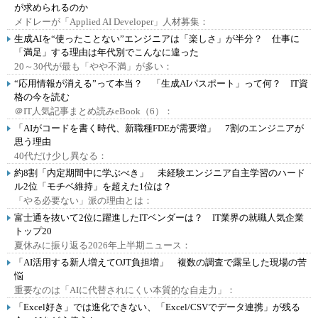
が求められるのか
メドレーが「Applied AI Developer」人材募集：
生成AIを“使ったことない”エンジニアは「楽しさ」が半分？ 仕事に
「満足」する理由は年代別でこんなに違った
20～30代が最も「やや不満」が多い：
“応用情報が消える”って本当？ 「生成AIパスポート」って何？ IT資
格の今を読む
＠IT人気記事まとめ読みeBook（6）：
「AIがコードを書く時代、新職種FDEが需要増」 7割のエンジニアが
思う理由
40代だけ少し異なる：
約8割「内定期間中に学ぶべき」 未経験エンジニア自主学習のハード
ル2位「モチベ維持」を超えた1位は？
「やる必要ない」派の理由とは：
富士通を抜いて2位に躍進したITベンダーは？ IT業界の就職人気企業
トップ20
夏休みに振り返る2026年上半期ニュース：
「AI活用する新人増えてOJT負担増」 複数の調査で露呈した現場の苦
悩
重要なのは「AIに代替されにくい本質的な自走力」：
「Excel好き」では進化できない、「Excel/CSVでデータ連携」が残る