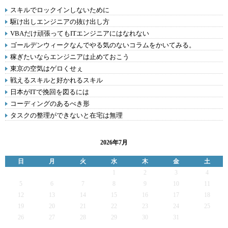
スキルでロックインしないために
駆け出しエンジニアの抜け出し方
VBAだけ頑張ってもITエンジニアにはなれない
ゴールデンウィークなんでやる気のないコラムをかいてみる。
稼ぎたいならエンジニアは止めておこう
東京の空気はゲロくせぇ
戦えるスキルと好かれるスキル
日本がITで挽回を図るには
コーディングのあるべき形
タスクの整理ができないと在宅は無理
2026年7月
日
月
火
水
木
金
土
1
2
3
4
5
6
7
8
9
10
11
12
13
14
15
16
17
18
19
20
21
22
23
24
25
26
27
28
29
30
31