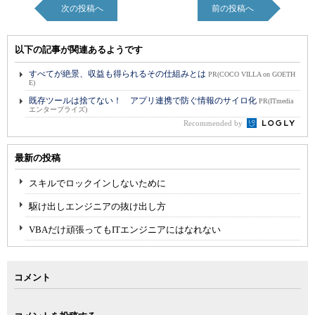
次の投稿へ
前の投稿へ
以下の記事が関連あるようです
すべてが絶景、収益も得られるその仕組みとは
PR(COCO VILLA on GOETH
E)
既存ツールは捨てない！ アプリ連携で防ぐ情報のサイロ化
PR(ITmedia
エンタープライズ)
Recommended by
最新の投稿
スキルでロックインしないために
駆け出しエンジニアの抜け出し方
VBAだけ頑張ってもITエンジニアにはなれない
コメント