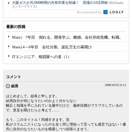
大阪ガスが月2000時間の共有作業を削減！ 現場のAI活用術
PR(ITmedia
エンタープライズ)
Recommended by
最新の投稿
Main） 7年目 倒れる。開発学ぶ。離婚。会社存続危機。転職。
Main) 4～6年目 会社分裂。波乱万丈の幕開け
ITエンジニア、格闘家への道（1）
コメント
2009/10/19 21:11
組長
はじめまして。組長と申します。
結局自分が何になりたいのかよく分からない
幅広く知識を手に入れている最中だけど、最終目標がフラフラしているの
で、意見を聞けたらと考えて……
もう、このタイトル！同感すぎます。笑
私がコラムニストになったのも全く同じ理由って言っても過言ではない！爆
共に自分のなりたいものを模索しつつ頑張りませう。