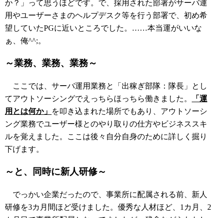
か？」って思うほどです。で、採用された部署がサーバ運
用やユーザーさまのヘルプデスク等を行う部署で、初め希
望していたPGに近いところでした。……本当運がいいな
ぁ、俺^^;。
～業務、業務、業務～
ここでは、サーバ運用業務と「出稼ぎ部隊：隊長」とし
てアウトソーシングでえっちらほっちら働きました。
「運
用とは何か」
を叩き込まれた場所でもあり、アウトソーシ
ング業務でユーザー様とのやり取りの仕方やビジネススキ
ルを覚えました。ここは後々自分自身のために詳しく掘り
下げます。
～と、同時に新人研修～
でっかい企業だったので、事業所に配属される前、新人
研修を3カ月間ほど受けました。優秀な人材ほど、1カ月、2