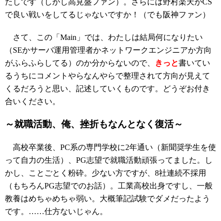
たしです（しかし高見盛ファン）。さらには野村楽天がCS
で良い戦いをしてるじゃないですか！（でも阪神ファン）
さて、この「Main」では、わたしは結局何になりたい
（SEかサーバ運用管理者かネットワークエンジニアか方向
がふらふらしてる）のか分からないので、
きっと
書いてい
るうちにコメントやらなんやらで整理されて方向が見えて
くるだろうと思い、記述していくものです。どうぞお付き
合いください。
～就職活動、俺、挫折もなんとなく復活～
高校卒業後、PC系の専門学校に2年通い（新聞奨学生を使
って自力の生活）、PG志望で就職活動頑張ってました。し
かし、ことごとく粉砕。少ない方ですが、8社連続不採用
（もちろんPG志望でのお話）。工業高校出身ですし、一般
教養はめちゃめちゃ弱い。大概筆記試験でダメだったよう
です。……仕方ないじゃん。