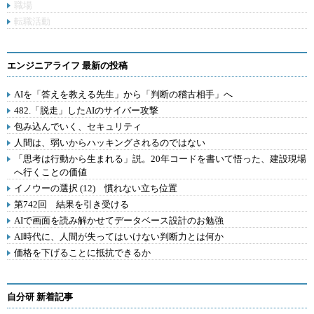
職場
転職活動
エンジニアライフ 最新の投稿
AIを「答えを教える先生」から「判断の稽古相手」へ
482.「脱走」したAIのサイバー攻撃
包み込んでいく、セキュリティ
人間は、弱いからハッキングされるのではない
「思考は行動から生まれる」説。20年コードを書いて悟った、建設現場
へ行くことの価値
イノウーの選択 (12) 慣れない立ち位置
第742回 結果を引き受ける
AIで画面を読み解かせてデータベース設計のお勉強
AI時代に、人間が失ってはいけない判断力とは何か
価格を下げることに抵抗できるか
自分研 新着記事