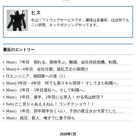
ヒス
今はソフトウェアサービスです。趣味は多趣味。ほぼ何でも
こい状態。キックボクシングやってます。
最近のエントリー
Main） 7年目 倒れる。開発学ぶ。離婚。会社存続危機。転職。
Main) 4～6年目 会社分裂。波乱万丈の幕開け
ITエンジニア、格闘家への道（1）
Main) 3年目・4年目 何でも屋スキル習得！ そしてまた転職へ。
Main） 2年目・3年目退社へ。そして転職へ。
Main） 1年目、後半。2年目にも突入！ やる気は絶頂？
Sub) どこ見りゃあええねん！ コンチクショウ！！
Main） 1年目、四半期半分くらい。子供の夜泣きが大変でした……
Main） 就活、新人、俺すでに妻子持ち
2026年7月