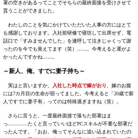
署の空きがあるってことでそちらの最終面接を受けさせて
貰うことができました。
わたしのことを気にかけていただいた人事の方にはとて
も感謝しております。入社前研修で寝坊して出席せず、電
話口で「すみませんでした」を連呼して泣きじゃくって謝
ったのを今でも覚えてます（笑）……。今考えると運がよ
かったんですかね……。
～新人、俺、すでに妻子持ち～
実はと言いますか、
入社した時点で嫁がおり
、嫁のお腹
には7カ月目の生命が宿ってました。今考えると「20歳で新
人ですでに妻子有」ってのは特殊過ぎますね（笑）。
さらに言うと、一度最終面接で落ちた部署はま
っ…………たくと言っていいほどPCスキルが不要な部署だ
ったんです。「おお、俺ってそんなに追い込まれていたの