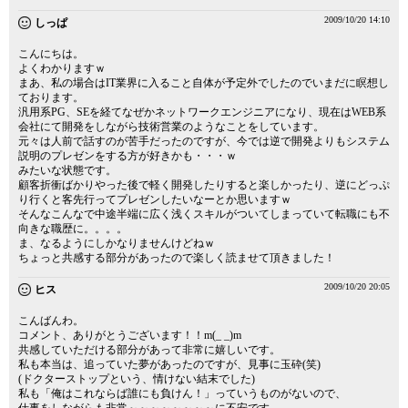
2009/10/20 14:10
しっぱ
こんにちは。
よくわかりますｗ
まあ、私の場合はIT業界に入ること自体が予定外でしたのでいまだに瞑想し
ております。
汎用系PG、SEを経てなぜかネットワークエンジニアになり、現在はWEB系
会社にて開発をしながら技術営業のようなことをしています。
元々は人前で話すのが苦手だったのですが、今では逆で開発よりもシステム
説明のプレゼンをする方が好きかも・・・ｗ
みたいな状態です。
顧客折衝ばかりやった後で軽く開発したりすると楽しかったり、逆にどっぷ
り行くと客先行ってプレゼンしたいなーとか思いますｗ
そんなこんなで中途半端に広く浅くスキルがついてしまっていて転職にも不
向きな職歴に。。。。
ま、なるようにしかなりませんけどねｗ
ちょっと共感する部分があったので楽しく読ませて頂きました！
2009/10/20 20:05
ヒス
こんばんわ。
コメント、ありがとうございます！！m(_ _)m
共感していただける部分があって非常に嬉しいです。
私も本当は、追っていた夢があったのですが、見事に玉砕(笑)
(ドクターストップという、情けない結末でした)
私も「俺はこれならば誰にも負けん！」っていうものがないので、