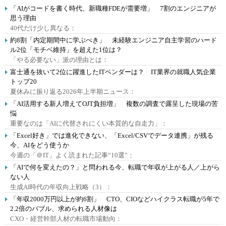
「AIがコードを書く時代、新職種FDEが需要増」 7割のエンジニアが
思う理由
40代だけ少し異なる：
約8割「内定期間中に学ぶべき」 未経験エンジニア自主学習のハード
ル2位「モチベ維持」を超えた1位は？
「やる必要ない」派の理由とは：
富士通を抜いて2位に躍進したITベンダーは？ IT業界の就職人気企業
トップ20
夏休みに振り返る2026年上半期ニュース：
「AI活用する新人増えてOJT負担増」 複数の調査で露呈した現場の苦
悩
重要なのは「AIに代替されにくい本質的な自走力」：
「Excel好き」では進化できない、「Excel/CSVでデータ連携」が残る
今、AIをどう使うか
今週の「＠IT」よく読まれた記事“10選”：
「AIで何を変えたの？」と問われる今、転職で年収が上がる人／上がら
ない人
生成AI時代の年収向上戦略（3）：
「年収2000万円以上が約6割」 CTO、CIOなどハイクラス転職が5年で
2.2倍のバブル、求められる人材像は
CXO・経営幹部人材の転職市場動向：