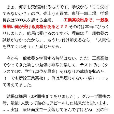
まぁ、何事も突然訪れるものです。学校から「ここ受け
てみないか？」の声。売上うん百憶、東証一部上場、従業
員数は5000人を超える企業。……
工業高校出身で、一般教
養弱い俺が受ける資格があると？？
その時は本当にびっく
りしました。結局は受けるのですが、理由は「一般教養の
試験がなかったから」。もう1つ付け加えるなら、「人間性
を見てくれそう」と感じたから。
今から一般教養を学習する時間はない。ただ、工業高校
でやってきた新しい勉強は非常に楽しく、テストでは（ク
ラスで1位、学年は2位が最高）それなりの成績を収めた
（←でも所詮工業高校）。俺は馬鹿じゃない（笑）……っ
て考えてました。
結果は採用（3次面接までありました）。グループ面接の
時、最後1人残って熱心にアピールした結果だと思います。
……実は、最終面接で一度落ちてるんですけどね。別の部