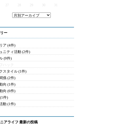
27
28
29
30
31
リー
ア (4件)
ュニティ活動 (2件)
 (9件)
フハック
クスタイル (1件)
係 (2件)
向 (1件)
向 (6件)
(1件)
動 (1件)
ニアライフ 最新の投稿