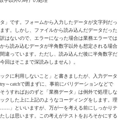
角数字以外の時）の処理
タ」です。フォームから入力したデータが文字列だっ
ます。しかし、ファイルから読み込んだデータだった
訳はないので、エラーになった場合は業務エラーでは
から読み込むデータが半角数字以外も想定される場合
間違っています。ただし、読み込んだ後に半角数字だ
今回はそこまで深読みしません）。
ックに利用しないこと」と書きましたが、入力データ
ry～catchで囲まずに、事前にバリデーションなどで
そうすればおのずと「業務データ」は例外で処理しな
ックした上に上記のようなコーディングをします。理
……」といいますが、万が一を考える前にしっかりテ
たしは思います。この考えがテストをおろそかにする