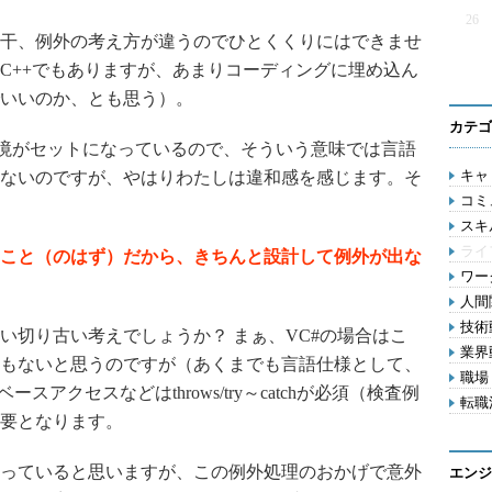
26
では若干、例外の考え方が違うのでひとくくりにはできませ
C++でもありますが、あまりコーディングに埋め込ん
いいのか、とも思う）。
カテゴ
行環境がセットになっているので、そういう意味では言語
キャリ
ないのですが、やはりわたしは違和感を感じます。そ
コミ
スキル
ライ
こと（のはず）だから、きちんと設計して例外が出な
ワー
人間関
技術動
い切り古い考えでしょうか？ まぁ、VC#の場合はこ
業界動
もないと思うのですが（あくまでも言語仕様として、
職場 
ースアクセスなどはthrows/try～catchが必須（検査例
転職活
要となります。
っていると思いますが、この例外処理のおかげで意外
エンジ