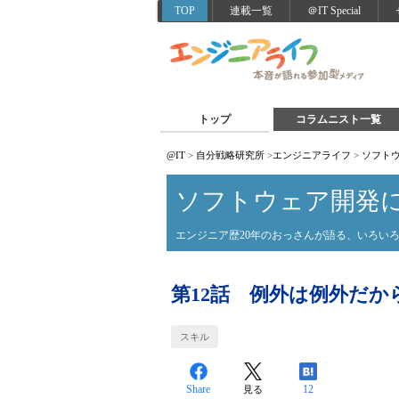
TOP
連載一覧
＠IT Special
トップ
コラムニスト一覧
@IT
>
自分戦略研究所
>
エンジニアライフ
>
ソフト
ソフトウェア開発
エンジニア歴20年のおっさんが語る、いろい
第12話 例外は例外だ
スキル
Share
12
見る