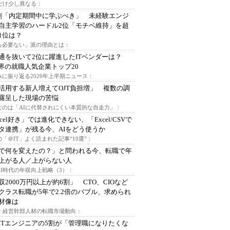
代だけ少し異なる：
割「内定期間中に学ぶべき」 未経験エンジ
自主学習のハードル2位「モチベ維持」を超
1位は？
る必要ない」派の理由とは：
通を抜いて2位に躍進したITベンダーは？
業界の就職人気企業トップ20
みに振り返る2026年上半期ニュース：
I活用する新人増えてOJT負担増」 複数の調
露呈した現場の苦悩
なのは「AIに代替されにくい本質的な自走力」：
xcel好き」では進化できない、「Excel/CSVで
タ連携」が残る今、AIをどう使うか
「＠IT」よく読まれた記事“10選”：
Iで何を変えたの？」と問われる今、転職で年
上がる人／上がらない人
AI時代の年収向上戦略（3）：
収2000万円以上が約6割」 CTO、CIOなど
クラス転職が5年で2.2倍のバブル、求められ
材像は
O・経営幹部人材の転職市場動向：
ITエンジニアの5割が「管理職になりたくな