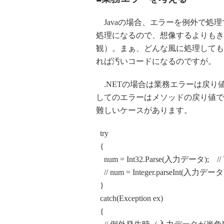
Javaの場合、エラーを例外で処
処理になるので、想像するよりもき
観）。まぁ、どんな風に処理しても
れば汚いコードになるのですが。
.NETの場合は業務エラーは戻り
してのエラーはメソッドの戻り値で
難しいケースがあります。
try
{
num = Int32.Parse(入力データ); //
// num = Integer.parseInt(入力
}
catch(Exception ex)
{