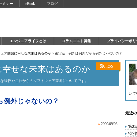
セミナー
eBook
ブログ
エンジニアライフとは
コラムニスト募集
プライバシーポリ
ウェア開発に幸せな未来はあるのか
>
第12話 例外は例外だから例外じゃないの？：
に幸せな未来はあるのか
RSS
ろな経験やこれからのソフトウェア業界についてです。
いて
から例外じゃないの？
最近の
»
2009/09/08
第2
特別