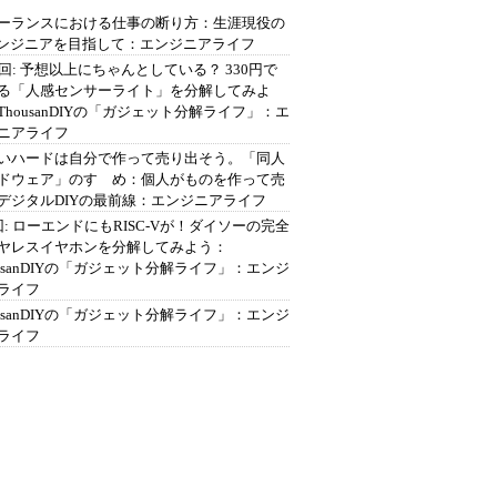
ーランスにおける仕事の断り方：生涯現役の
エンジニアを目指して：エンジニアライフ
2回: 予想以上にちゃんとしている？ 330円で
る「人感センサーライト」を分解してみよ
ThousanDIYの「ガジェット分解ライフ」：エ
ニアライフ
いハードは自分で作って売り出そう。「同人
ドウェア」のすゝめ：個人がものを作って売
デジタルDIYの最前線：エンジニアライフ
回: ローエンドにもRISC-Vが！ダイソーの完全
ヤレスイヤホンを分解してみよう：
ousanDIYの「ガジェット分解ライフ」：エンジ
ライフ
ousanDIYの「ガジェット分解ライフ」：エンジ
ライフ