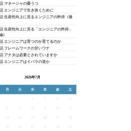
4話 マネージャの憂うつ
3話 エンジニアで生き抜くために
2話 生産性向上に見るエンジニアの矜持（後
1話 生産性向上に見る「エンジニアの矜持」
編）
0話 エンジニアは育つのか育てるのか
9話 フレームワークの甘いワナ
8話 アナタは必要とされていますか
7話 エンジニアはイバラの道か
2026年7月
月
火
水
木
金
土
1
2
3
4
6
7
8
9
10
11
13
14
15
16
17
18
20
21
22
23
24
25