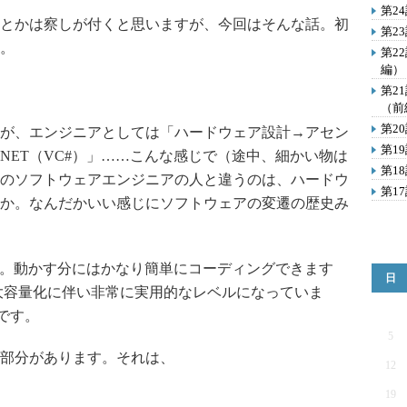
第2
とかは察しが付くと思いますが、今回はそんな話。初
第2
。
第2
編）
第2
（前
第2
が、エンジニアとしては「ハードウェア設計→アセン
第1
va→.NET（VC#）」……こんな感じで（途中、細かい物は
第1
のソフトウェアエンジニアの人と違うのは、ハードウ
第1
か。なんだかいい感じにソフトウェアの変遷の歴史み
。動かす分にはかなり簡単にコーディングできます
日
・大容量化に伴い非常に実用的なレベルになっていま
いです。
5
部分があります。それは、
12
19