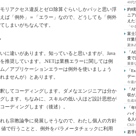
40
モリアクセス違反とゼロ除算ぐらいしかパッと思い浮
約8
ニア
えば「例外」＝「エラー」なので、どうしても「例外
えた
てしまいがちなんです。
「や
富士
か
IT
夏休
「A
扱いに違いがあります。知っていると思いますが、Java
査で
を推奨しています。.NETは業務エラーに関しては例
重要
ム／アプリケーションエラーは例外を使いましょう
「E
デー
れませんが）とあります。
今週の
「A
釈してコーディングします。ダメなエンジニアは分か
収が
グします。ちなみに、スキルの低い人ほど設計思想が
生成
コーディングします（後述）。
「年
ハイ
る人
れも宗教論争に発展しそうなので、わたし個人の方針
CX
戻り値で行うことと、例外をパラメータチェックに利用
若手