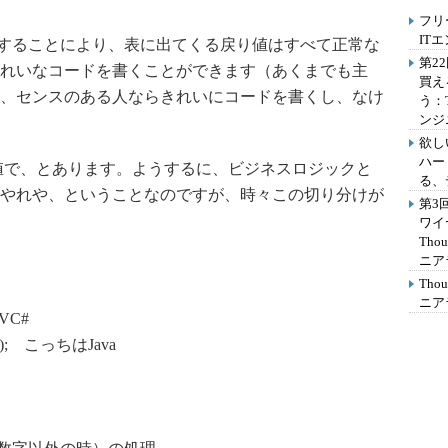
フリ
IT
理することにより、表に出てくる戻り値はすべて正常な
第2
れいなコードを書くことができます（あくまでも主
買え
、センスのある人ならきれいにコードを書くし、なけ
う：
ンジ
欲し
ハー
値で、とあります。ようするに、ビジネスロジックと
る、
やれや、ということなのですが、時々この切り分けが
第3
ワイ
Th
ニア
Th
ニア
 VC#
データ); こっちはJava