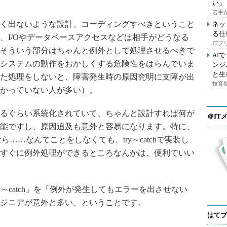
い」
若手
く出ないような設計、コーディングすべきということ
ネッ
る仕
、I/Oやデータベースアクセスなどは相手がどうなる
IT
そういう部分はちゃんと例外として処理させるべきで
AI
システムの動作をおかしくする危険性をはらんでいま
ンジ
と生
た処理をしないと、障害発生時の原因究明に支障が出
技育祭
かっていない人が多い）。
心するぐらい系統化されていて、ちゃんと設計すれば何が
＠IT
能ですし、原因追及も意外と容易になります。特に、
ら……なんてことをしなくても、try～catchで実装し
すぐに例外処理ができるところなんかは、便利でいい
～catch」を「例外が発生してもエラーを出させない
ジニアが意外と多い、ということです。
はてブ