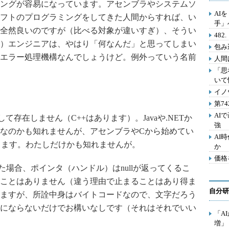
ングが容易になっています。アセンブラやシステムソ
AI
フトのプログラミングをしてきた人間からすれば、い
手」
全然良いのですが（比べる対象が違いすぎ）、そうい
48
）エンジニアは、やはり「何なんだ」と思ってしまい
包み
エラー処理機構なんでしょうけど。例外っていう名前
人間
「思
いて
イノ
第7
AI
存在しません（C++はあります）。Javaや.NETか
強
なのかも知れませんが、アセンブラやCから始めてい
AI
があります。わたしだけかも知れませんが。
か
価格
場合、ポインタ（ハンドル）はnullが返ってくるこ
ことはありません（違う理由で止まることはあり得ま
自分研
ますが、所詮中身はバイトコードなので、文字だろう
にならないだけでお構いなしです（それはそれでいい
「A
増」