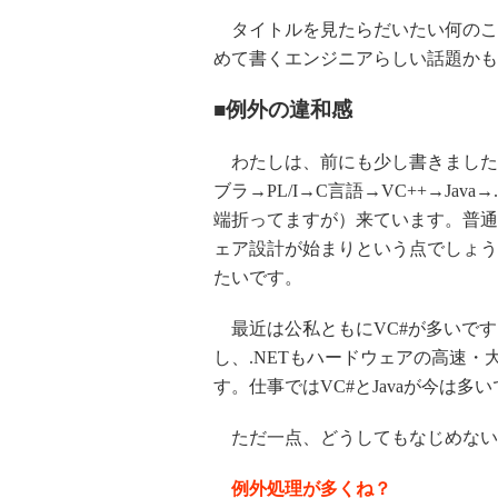
タイトルを見たらだいたい何のこ
めて書くエンジニアらしい話題かも
■例外の違和感
わたしは、前にも少し書きました
ブラ→PL/I→C言語→VC++→Ja
端折ってますが）来ています。普通
ェア設計が始まりという点でしょう
たいです。
最近は公私ともにVC#が多いです
し、.NETもハードウェアの高速
す。仕事ではVC#とJavaが今は多
ただ一点、どうしてもなじめない
例外処理が多くね？