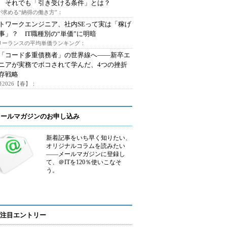
 それでも「引き受ける条件」とは？
が求める“納得の働き方”：
トワークエンジニア、社内SEって実は「稼げ
事」？ IT職種別の“単価”に明暗
フリーランスの平均単価ランキング：
で「コード多重債務者」の世界線へ――新卒エ
ニアが実務でボコされて学んだ、4つの挫折
存戦略
2026【春】：
メールマガジンのお申し込み
新着記事をいち早く知りたい、
オリジナルコラムを読みたい
――メールマガジンに登録し
て、＠ITを120％使いこなそ
う。
注目エントリー