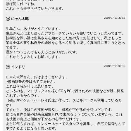
ほぼ同世代ですね。
これからも拝見させていただきます。
2009/07/03 20:59
にゃん太郎
生島さん、ありがとうございます。
生島さんとはまた違ったアプローチでいろいろ書いていこうと思ってます。
技術的な深い話は生島さんを始めとした他の方にお任せして、私はもっと
業界全体の事や私自身の経験をなるべく明るく楽しく真面目に書こうと思っ
てます。
温かくつっこんでもらえるとありがたいです。
これからもよろしくお願いします。
2009/07/04 08:40
インドリ
にゃん太郎さん、おはようございます。
>映画監督の夢は捨ててません。
これは何時か叶うと思います。
というのも、マトリックスの様なCGをPCで行うための技術などが既に開発
されているからです。
（確かマイケル・ハーレイ氏達が作って、スピルバーグも利用していると
か）
ですから、後はこの技術が普及し、価格が下がるのを待つだけです。
他にも音声合成や効果音編集もPCで出来るようになっていますから、これ
も技術力向上と価格が下がるのを待つだけです。
あと10年もすれば、インターネットでスタッフを募集し、自宅で監督なんて
事できるようになると思います。