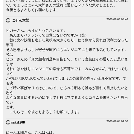
たという感じでした。社会に出てから、ようやくある程度勉強し出した感じ
で、ちょっとにゃん太郎さんの流れに通じる？ような気がしました。
今後ともよろしくお願いします。
2009/07/05 09:48
にゃん太郎
ビガーさん、ありがとうございます。
あんまりベテランって自覚はないのですが（笑）
昔に比べ技術も進歩し規模も大きくなり、使う側から見れば便利になった
半面
その恩恵よりもしわ寄せが顧客にもエンジニアにも来てる気がしています。
私は
ビガーさんの「真の顧客満足を目指して」という言葉はその通りだと思いま
すが、
それにはやはりエンジニアの幸せも不可欠です。みんながみんではないでし
ょう
がやはり3Kや5Kなんていわれてしまうこの業界の先々が正直不安です。で
も決
して暗い事ばかりではないので、なるべく明るく誰もが憧れて目指したいと
思う
ような業界にするために少しでも役に立てるようなコラムを書きたいと思っ
てい
ます。
こちらそこ今後ともよろしくお願いします。
2009/07/08 01:30
saki1208
にゃん太郎さん、こんばんは。