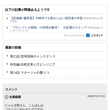
以下の記事が関連あるようです
【見城徹×藤田晋】AI時代でも変わらない経営者の本質
PR(FINCHI on GO
ETHE)
「プロンプトが面倒」の悲鳴を解消！ AI定着のステップ
PR(ITmedia エ
ンタープライズ)
Recommended by
最新の投稿
第25話 思考回路のメンテナンス
特別編 自然災害とITエンジニア
第24話 マネージャの憂うつ
コメント
2009/07/03 19:52
生島勘富
にゃん太郎さん、こんばんは。
コラムはじめられたのですね。