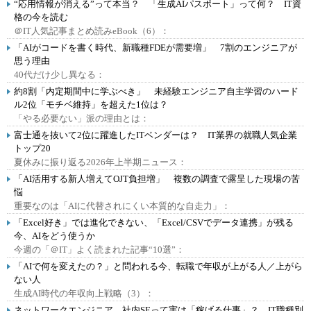
“応用情報が消える”って本当？ 「生成AIパスポート」って何？ IT資
格の今を読む
＠IT人気記事まとめ読みeBook（6）：
「AIがコードを書く時代、新職種FDEが需要増」 7割のエンジニアが
思う理由
40代だけ少し異なる：
約8割「内定期間中に学ぶべき」 未経験エンジニア自主学習のハード
ル2位「モチベ維持」を超えた1位は？
「やる必要ない」派の理由とは：
富士通を抜いて2位に躍進したITベンダーは？ IT業界の就職人気企業
トップ20
夏休みに振り返る2026年上半期ニュース：
「AI活用する新人増えてOJT負担増」 複数の調査で露呈した現場の苦
悩
重要なのは「AIに代替されにくい本質的な自走力」：
「Excel好き」では進化できない、「Excel/CSVでデータ連携」が残る
今、AIをどう使うか
今週の「＠IT」よく読まれた記事“10選”：
「AIで何を変えたの？」と問われる今、転職で年収が上がる人／上がら
ない人
生成AI時代の年収向上戦略（3）：
ネットワークエンジニア、社内SEって実は「稼げる仕事」？ IT職種別