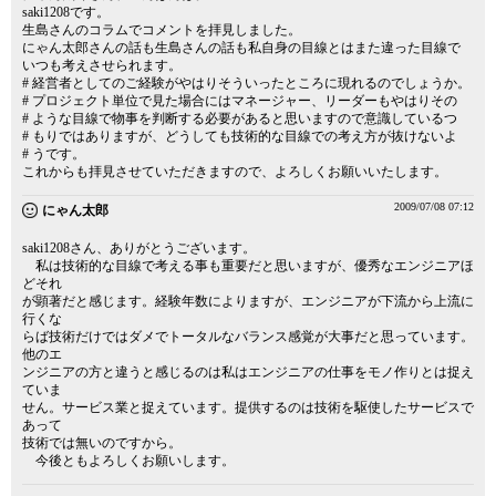
saki1208です。
生島さんのコラムでコメントを拝見しました。
にゃん太郎さんの話も生島さんの話も私自身の目線とはまた違った目線で
いつも考えさせられます。
# 経営者としてのご経験がやはりそういったところに現れるのでしょうか。
# プロジェクト単位で見た場合にはマネージャー、リーダーもやはりその
# ような目線で物事を判断する必要があると思いますので意識しているつ
# もりではありますが、どうしても技術的な目線での考え方が抜けないよ
# うです。
これからも拝見させていただきますので、よろしくお願いいたします。
2009/07/08 07:12
にゃん太郎
saki1208さん、ありがとうございます。
私は技術的な目線で考える事も重要だと思いますが、優秀なエンジニアほ
どそれ
が顕著だと感じます。経験年数によりますが、エンジニアが下流から上流に
行くな
らば技術だけではダメでトータルなバランス感覚が大事だと思っています。
他のエ
ンジニアの方と違うと感じるのは私はエンジニアの仕事をモノ作りとは捉え
ていま
せん。サービス業と捉えています。提供するのは技術を駆使したサービスで
あって
技術では無いのですから。
今後ともよろしくお願いします。