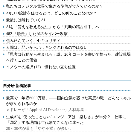
私たちはデジタル世界で生きる準備ができているのか？
AIにDB設計を任せるとは、どこの何のことなのか？
最後には離れていくAI
AIを「答えを教える先生」から「判断の稽古相手」へ
482.「脱走」したAIのサイバー攻撃
包み込んでいく、セキュリティ
人間は、弱いからハッキングされるのではない
「思考は行動から生まれる」説。20年コードを書いて悟った、建設現場
へ行くことの価値
イノウーの選択 (12) 慣れない立ち位置
自分研 新着記事
最高で「年収6000万超」――国内企業が設けた高度AI職 どんなスキル
が求められるのか
メドレーが「Applied AI Developer」人材募集：
生成AIを“使ったことない”エンジニアは「楽しさ」が半分？ 仕事に
「満足」する理由は年代別でこんなに違った
20～30代が最も「やや不満」が多い：