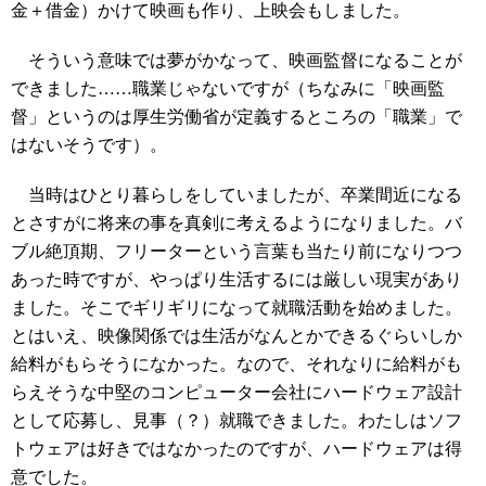
金＋借金）かけて映画も作り、上映会もしました。
そういう意味では夢がかなって、映画監督になることが
できました……職業じゃないですが（ちなみに「映画監
督」というのは厚生労働省が定義するところの「職業」で
はないそうです）。
当時はひとり暮らしをしていましたが、卒業間近になる
とさすがに将来の事を真剣に考えるようになりました。バ
ブル絶頂期、フリーターという言葉も当たり前になりつつ
あった時ですが、やっぱり生活するには厳しい現実があり
ました。そこでギリギリになって就職活動を始めました。
とはいえ、映像関係では生活がなんとかできるぐらいしか
給料がもらそうになかった。なので、それなりに給料がも
らえそうな中堅のコンピューター会社にハードウェア設計
として応募し、見事（？）就職できました。わたしはソフ
トウェアは好きではなかったのですが、ハードウェアは得
意でした。