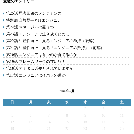
最近のエントリー
第25話 思考回路のメンテナンス
特別編 自然災害とITエンジニア
第24話 マネージャの憂うつ
第23話 エンジニアで生き抜くために
第22話 生産性向上に見るエンジニアの矜持（後編）
第21話 生産性向上に見る「エンジニアの矜持」（前編）
第20話 エンジニアは育つのか育てるのか
第19話 フレームワークの甘いワナ
第18話 アナタは必要とされていますか
第17話 エンジニアはイバラの道か
2026年7月
日
月
火
水
木
金
土
1
2
3
4
5
6
7
8
9
10
11
12
13
14
15
16
17
18
19
20
21
22
23
24
25