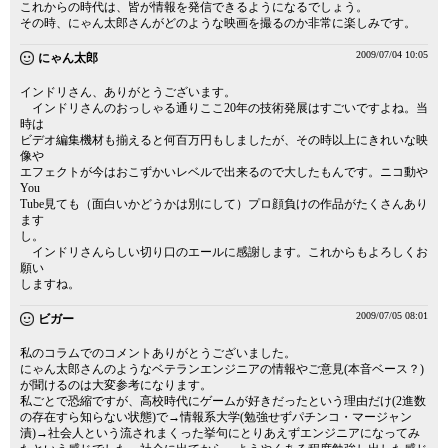
これからの時代は、皆が情報を発信できるようになるでしょう。
その時、にゃん太郎さんがどのような映画を撮るのか非常に楽しみです。
2009/07/04 10:05
にゃん太郎
インドリさん、ありがとうございます。
インドリさんのおっしゃる通りここ20年の技術発展はすごいですよね。当
時は
ビデオ編集機材も揃えると何百万円もしましたが、その時以上にきれいな映
像や
エフェクトが今はおこずかいレベルで出来るので大したもんです。ニコ動や
You
Tube見ても（面白いかどうかは別にして）プロ顔負けの作品がたくさんあり
ます
し。
インドリさんらしい切り口のエールに感謝します。これからもよろしくお
願い
しますね。
2009/07/05 08:01
ビガー
私のコラムでのコメントありがとうございました。
にゃん太郎さんのようなベテランエンジニアの情報やご意見(本音ベース？)
が聞けるのは大変参考になります。
私ごとで恐縮ですが、高校時代にゲームが好きだったという理由だけ(2進数
の存在すら知らない状態)で→情報系大学(勉強せずパチンコ・マージャン
漬)→社会人という流されまくった挙句にとりあえずエンジニアになってみ