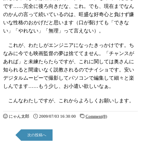
です……完全に後ろ向きだな、これ。でも、現在までなん
のかんの言って続いているのは、旺盛な好奇心と負けず嫌
いな性格のおかげだと思います（口が裂けても「できな
い」「やれない」「無理」って言えない）。
これが、わたしがエンジニアになったきっかけです。ち
なみに今でも映画監督の夢は捨ててません。「チャンスが
あれば」と未練たらたらですが、これに関しては奥さんに
知られると間違いなく説教されるのでナイショです。安い
デジタルムービーで撮影してパソコンで編集して細々と楽
しんでます……もう少し、お小遣い欲しいなぁ。
こんなわたしですが、これからよろしくお願いします。
にゃん太郎
2009/07/03 16:30:00
Comment(8)
次の投稿へ