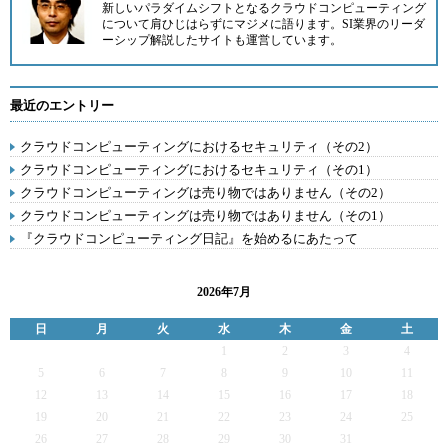
新しいパラダイムシフトとなるクラウドコンピューティング
について肩ひじはらずにマジメに語ります。
SI業界のリーダ
ーシップ解説したサイト
も運営しています。
最近のエントリー
クラウドコンピューティングにおけるセキュリティ（その2）
クラウドコンピューティングにおけるセキュリティ（その1）
クラウドコンピューティングは売り物ではありません（その2）
クラウドコンピューティングは売り物ではありません（その1）
『クラウドコンピューティング日記』を始めるにあたって
2026年7月
日
月
火
水
木
金
土
1
2
3
4
5
6
7
8
9
10
11
12
13
14
15
16
17
18
19
20
21
22
23
24
25
26
27
28
29
30
31