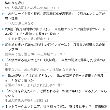
格の今を読む
＠IT人気記事まとめ読みeBook（6）：
「AIがコードを書く時代、新職種FDEが需要増」 7割のエンジニアが
思う理由
40代だけ少し異なる：
約8割「内定期間中に学ぶべき」 未経験エンジニア自主学習のハード
ル2位「モチベ維持」を超えた1位は？
「やる必要ない」派の理由とは：
富士通を抜いて2位に躍進したITベンダーは？ IT業界の就職人気企業
トップ20
夏休みに振り返る2026年上半期ニュース：
「AI活用する新人増えてOJT負担増」 複数の調査で露呈した現場の苦
悩
重要なのは「AIに代替されにくい本質的な自走力」：
「Excel好き」では進化できない、「Excel/CSVでデータ連携」が残る
今、AIをどう使うか
今週の「＠IT」よく読まれた記事“10選”：
「AIで何を変えたの？」と問われる今、転職で年収が上がる人／上がら
ない人
生成AI時代の年収向上戦略（3）：
ネットワークエンジニア、社内SEって実は「稼げる仕事」？ IT職種別