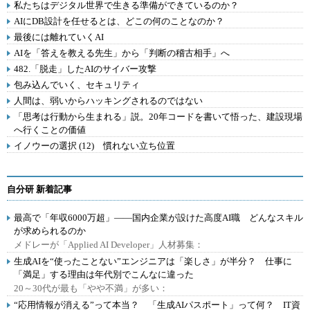
私たちはデジタル世界で生きる準備ができているのか？
AIにDB設計を任せるとは、どこの何のことなのか？
最後には離れていくAI
AIを「答えを教える先生」から「判断の稽古相手」へ
482.「脱走」したAIのサイバー攻撃
包み込んでいく、セキュリティ
人間は、弱いからハッキングされるのではない
「思考は行動から生まれる」説。20年コードを書いて悟った、建設現場
へ行くことの価値
イノウーの選択 (12) 慣れない立ち位置
自分研 新着記事
最高で「年収6000万超」――国内企業が設けた高度AI職 どんなスキル
が求められるのか
メドレーが「Applied AI Developer」人材募集：
生成AIを“使ったことない”エンジニアは「楽しさ」が半分？ 仕事に
「満足」する理由は年代別でこんなに違った
20～30代が最も「やや不満」が多い：
“応用情報が消える”って本当？ 「生成AIパスポート」って何？ IT資