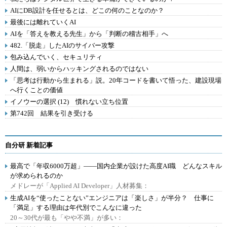
AIにDB設計を任せるとは、どこの何のことなのか？
最後には離れていくAI
AIを「答えを教える先生」から「判断の稽古相手」へ
482.「脱走」したAIのサイバー攻撃
包み込んでいく、セキュリティ
人間は、弱いからハッキングされるのではない
「思考は行動から生まれる」説。20年コードを書いて悟った、建設現場
へ行くことの価値
イノウーの選択 (12) 慣れない立ち位置
第742回 結果を引き受ける
自分研 新着記事
最高で「年収6000万超」――国内企業が設けた高度AI職 どんなスキル
が求められるのか
メドレーが「Applied AI Developer」人材募集：
生成AIを“使ったことない”エンジニアは「楽しさ」が半分？ 仕事に
「満足」する理由は年代別でこんなに違った
20～30代が最も「やや不満」が多い：