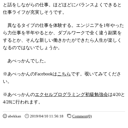
と話をしながらの仕事。ほどほどにバランスよくできると
仕事ライフが充実しそうです。
異なるタイプの仕事を体験する。エンジニアを1年やった
ら力仕事を半年やるとか、ダブルワークで全く違う副業を
するとか、そんな新しい働きかたができたら人生が楽しく
なるのではないでしょうか。
あべっかんでした。
※あべっかんのFacebookは
こちら
です。覗いてみてくださ
い。
※あべっかんの
エクセルプログラミング初級勉強会
は4/20と
4/28に行われます。
abekkan
2019/04/10 11:56:18
Comment(0)