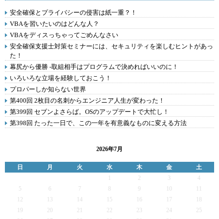
安全確保とプライバシーの侵害は紙一重？！
VBAを習いたいのはどんな人？
VBAをディスっちゃってごめんなさい
安全確保支援士対策セミナーには、セキュリティを楽しむヒントがあっ
た！
幕尻から優勝 -取組相手はプログラムで決めればいいのに！
いろいろな立場を経験しておこう！
プロパーしか知らない世界
第400回 2枚目の名刺からエンジニア人生が変わった！
第399回 セブンよさらば。OSのアップデートで大忙し！
第398回 たった一日で、この一年を有意義なものに変える方法
2026年7月
日
月
火
水
木
金
土
1
2
3
4
5
6
7
8
9
10
11
12
13
14
15
16
17
18
19
20
21
22
23
24
25