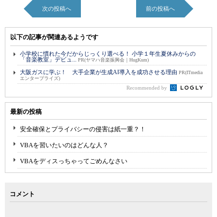
次の投稿へ
前の投稿へ
以下の記事が関連あるようです
小学校に慣れた今だからじっくり選べる！ 小学１年生夏休みからの
「音楽教室」デビュ...
PR(ヤマハ音楽振興会｜HugKum)
大阪ガスに学ぶ！ 大手企業が生成AI導入を成功させる理由
PR(ITmedia
エンタープライズ)
Recommended by
最新の投稿
安全確保とプライバシーの侵害は紙一重？！
VBAを習いたいのはどんな人？
VBAをディスっちゃってごめんなさい
コメント