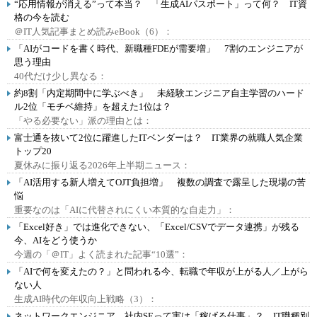
“応用情報が消える”って本当？ 「生成AIパスポート」って何？ IT資
格の今を読む
＠IT人気記事まとめ読みeBook（6）：
「AIがコードを書く時代、新職種FDEが需要増」 7割のエンジニアが
思う理由
40代だけ少し異なる：
約8割「内定期間中に学ぶべき」 未経験エンジニア自主学習のハード
ル2位「モチベ維持」を超えた1位は？
「やる必要ない」派の理由とは：
富士通を抜いて2位に躍進したITベンダーは？ IT業界の就職人気企業
トップ20
夏休みに振り返る2026年上半期ニュース：
「AI活用する新人増えてOJT負担増」 複数の調査で露呈した現場の苦
悩
重要なのは「AIに代替されにくい本質的な自走力」：
「Excel好き」では進化できない、「Excel/CSVでデータ連携」が残る
今、AIをどう使うか
今週の「＠IT」よく読まれた記事“10選”：
「AIで何を変えたの？」と問われる今、転職で年収が上がる人／上がら
ない人
生成AI時代の年収向上戦略（3）：
ネットワークエンジニア、社内SEって実は「稼げる仕事」？ IT職種別