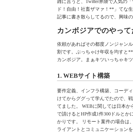
雑に言うと、Twitter界隈で人気
ド！自由！社畜ザマァ！**」てな
記事に書き散らしてるので、興味の
カンボジアでのやって
依頼があればその都度ノンジャンル
割です。ぶっちゃけ年収を均すと**
カンボジア。まぁキツいっちゃキツ
1. WEBサイト構築
要件定義、インフラ構築、コーディ
けてからググって学んでたので、戦
てました。 WEBに関しては日本か
で請けるとHP作成1件300ドルと
かりです。 リモート案件の場合は、Google
ライアントとコミュニケーションを