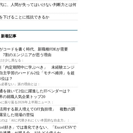
時代に、人間が失ってはいけない判断力とは何
を下げることに抵抗できるか
 新着記事
Iがコードを書く時代、新職種FDEが需要
 7割のエンジニアが思う理由
代だけ少し異なる：
割「内定期間中に学ぶべき」 未経験エンジ
自主学習のハードル2位「モチベ維持」を超
1位は？
る必要ない」派の理由とは：
通を抜いて2位に躍進したITベンダーは？
業界の就職人気企業トップ20
みに振り返る2026年上半期ニュース：
I活用する新人増えてOJT負担増」 複数の調
露呈した現場の苦悩
なのは「AIに代替されにくい本質的な自走力」：
xcel好き」では進化できない、「Excel/CSVで
タ連携」が残る今、AIをどう使うか