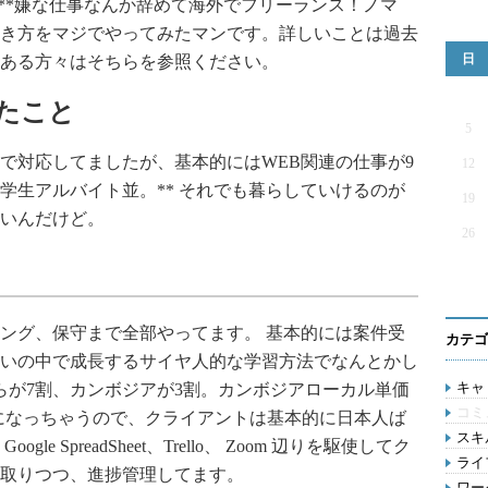
の「**嫌な仕事なんか辞めて海外でフリーランス！ノマ
生き方をマジでやってみたマンです。詳しいことは過去
日
ある方々はそちらを参照ください。
たこと
5
で対応してましたが、基本的にはWEB関連の仕事が9
12
学生アルバイト並。** それでも暮らしていけるのが
19
いんだけど。
26
ング、保守まで全部やってます。 基本的には案件受
カテゴ
いの中で成長するサイヤ人的な学習方法でなんとかし
キャリ
らが7割、カンボジアが3割。カンボジアローカル単価
コミ
かになっちゃうので、クライアントは基本的に日本人ば
スキル
 SpreadSheet、Trello、 Zoom 辺りを駆使してク
ライ
取りつつ、進捗管理してます。
ワー