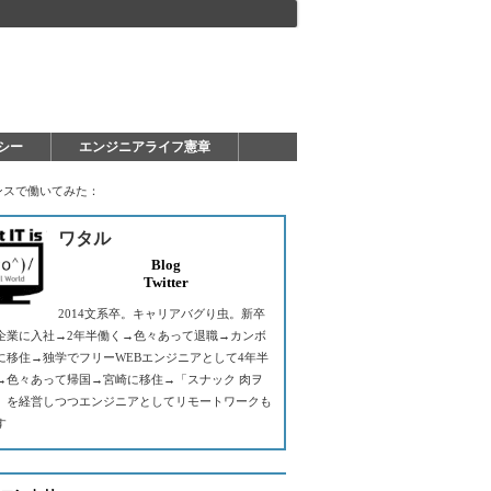
シー
エンジニアライフ憲章
ンスで働いてみた：
ワタル
Blog
Twitter
2014文系卒。キャリアバグり虫。新卒
T企業に入社→2年半働く→色々あって退職→カンボ
に移住→独学でフリーWEBエンジニアとして4年半
→色々あって帰国→宮崎に移住→「スナック 肉ヲ
」を経営しつつエンジニアとしてリモートワークも
す