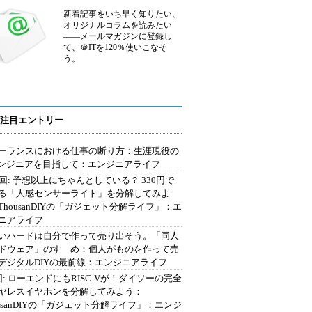
新着記事をいち早く知りたい、
オリジナルコラムを読みたい
――メールマガジンに登録し
て、＠ITを120％使いこなそ
う。
注目エントリー
ーランスにおける仕事の断り方：生涯現役の
エンジニアを目指して：エンジニアライフ
2回: 予想以上にちゃんとしている？ 330円で
る「人感センサーライト」を分解してみよ
ThousanDIYの「ガジェット分解ライフ」：エ
ニアライフ
いハードは自分で作って売り出そう。「同人
ドウェア」のすゝめ：個人がものを作って売
デジタルDIYの最前線：エンジニアライフ
回: ローエンドにもRISC-Vが！ダイソーの完全
ヤレスイヤホンを分解してみよう：
ousanDIYの「ガジェット分解ライフ」：エンジ