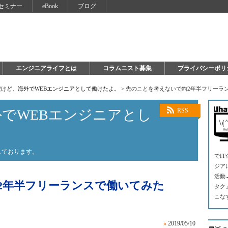
セミナー
eBook
ブログ
エンジニアライフとは
コラムニスト募集
プライバシーポリ
だけど、海外でWEBエンジニアとして働けたよ。
>
先のことを考えないで約2年半フリーラ
でWEBエンジニアとし
RSS
しております。
でI
ジア
活動
2年半フリーランスで働いてみた
タク
こな
»
2019/05/10