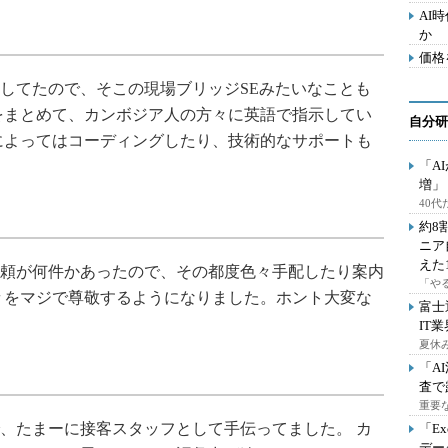
AI
か
価格
してたので、そこの現場ブリッジSEみたいなことも
をまとめて、カンボジア人の方々に英語で指示してい
自分研
によってはコーディングしたり、技術的なサポートも
「A
増」
40
約8
ニア
えた
頼が何件かあったので、その都度色々手配したり案内
「や
々をマジで尊敬するようになりました。ホント大変な
富士
IT
夏休
「A
査で
重要
、たまーに接客スタッフとして手伝ってました。 カ
「E
デー