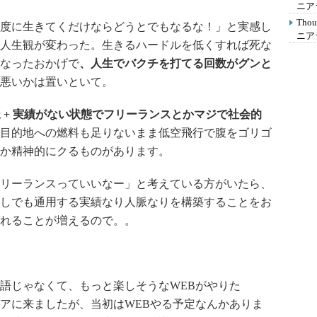
ニア
Th
度に生きてくだけならどうとでもなるな！」と実感し
ニア
人生観が変わった。生きるハードルを低くすれば死な
なったおかげで
、人生でバクチを打てる回数がグンと
悪いかは置いといて。
人脈 + 実績がない状態でフリーランスとかマジで社会的
目的地への燃料も足りないまま低空飛行で腹をゴリゴ
か精神的にクるものがあります。
リーランスっていいなー」と考えている方がいたら、
しでも通用する実績なり人脈なりを構築することをお
れることが増えるので。。
語じゃなくて、もっと楽しそうなWEBがやりた
アに来ましたが、当初はWEBやる予定なんかありま