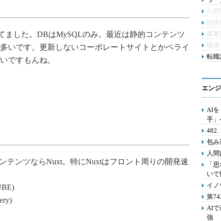
人間
技術
でやってました。DBはMySQLのみ。最近は静的コンテンツ
業界
職場
多いです。更新しないコーポレートサイトとかペライ
転職活
いですもんね。
エンジ
AI
手」
48
包み
人間
テンツならNuxt。特にNuxtはフロント周りの開発速
「思
いて
イノ
UBE)
第7
ery)
AI
強