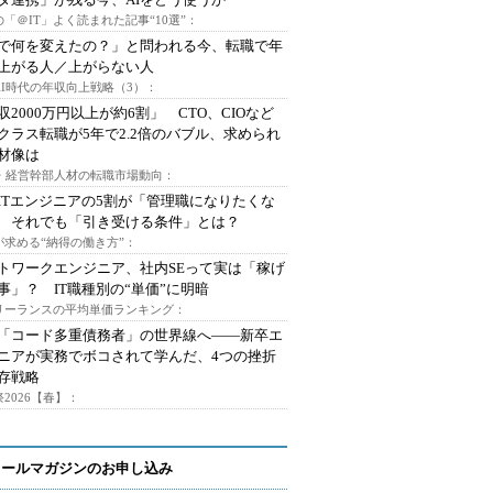
「＠IT」よく読まれた記事“10選”：
Iで何を変えたの？」と問われる今、転職で年
上がる人／上がらない人
AI時代の年収向上戦略（3）：
収2000万円以上が約6割」 CTO、CIOなど
クラス転職が5年で2.2倍のバブル、求められ
材像は
O・経営幹部人材の転職市場動向：
ITエンジニアの5割が「管理職になりたくな
 それでも「引き受ける条件」とは？
が求める“納得の働き方”：
トワークエンジニア、社内SEって実は「稼げ
事」？ IT職種別の“単価”に明暗
フリーランスの平均単価ランキング：
で「コード多重債務者」の世界線へ――新卒エ
ニアが実務でボコされて学んだ、4つの挫折
存戦略
2026【春】：
メールマガジンのお申し込み