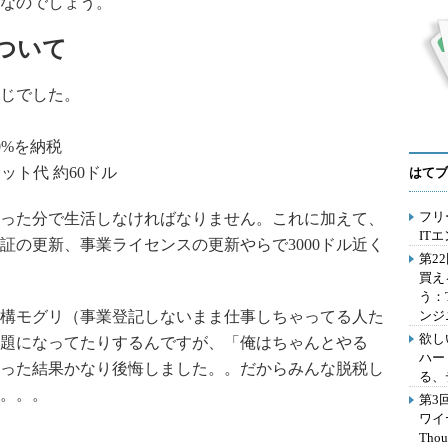
なのでしょう。
ついて
じでした。
0%を納税
ット代 約60ドル
はてブ
フリ
った分で生活しなければなりません。これに加えて、
IT
証の更新、事業ライセンスの更新やらで3000ドル近く
第2
買え
う：
構モグリ（事業登記しないまま仕事しちゃってる人た
ンジ
欲し
題になってたりするんですが、「俺はちゃんとやる
ハー
った結果かなり後悔しました。。だからみんな脱税し
る、
。。。
第3
ワイ
Th