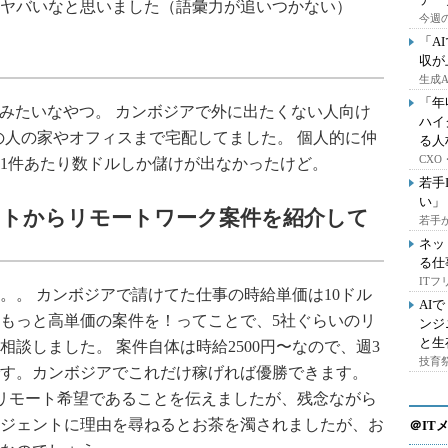
ヤバいなと思いました（語彙力が追いつかない）
今週の
「A
収が
生成
「年
atsみたいなやつ。 カンボジアで外に出たくない人向け
ハイ
その人の家やオフィスまで宅配してました。 個人的に仲
る人
CX
1件あたり数ドルしか儲けが出なかったけど。
若手
い」
ントからリモートワーク案件を紹介して
若手
ネッ
る仕
IT
。。 カンボジアで請けてた仕事の時給単価は10ドル
AI
もっと高単価の案件を！ってことで、5社ぐらいのリ
ンジ
と生
談しました。 案件自体は時給2500円〜なので、週3
技育祭
算です。カンボジアでこれだけ稼げれば優勝できます。
完全リモート希望であることを伝えましたが、残念ながら
ジェントに理由を尋ねるとお茶を濁されましたが、お
＠IT