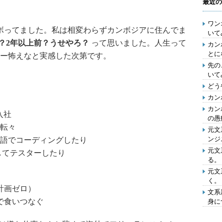
最近の
ワン
ボってました。私は相変わらずカンボジアに住んでま
いて
？2年以上前？うせやろ？
って思いました。人生って
カン
とに
ー怖えなと実感した次第です。
先の
いて
どう
カン
カン
入社
の愚
転々
元文
ンジ
語でコーディングしたり
元文
としてテスターしたり
る。
元文
く。
計画ゼロ）
文系
で食いつなぐ
身に