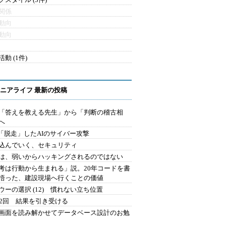
関係
動向
動向
動 (1件)
ニアライフ 最新の投稿
を「答えを教える先生」から「判断の稽古相
へ
2.「脱走」したAIのサイバー攻撃
込んでいく、セキュリティ
は、弱いからハッキングされるのではない
考は行動から生まれる」説。20年コードを書
悟った、建設現場へ行くことの価値
ウーの選択 (12) 慣れない立ち位置
42回 結果を引き受ける
で画面を読み解かせてデータベース設計のお勉