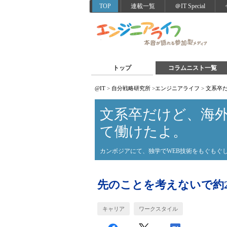
TOP
連載一覧
＠IT Special
トップ
コラムニスト一覧
@IT
>
自分戦略研究所
>
エンジニアライフ
>
文系卒
文系卒だけど、海外
て働けたよ。
カンボジアにて、独学でWEB技術をもぐもぐ
先のことを考えないで約
キャリア
ワークスタイル