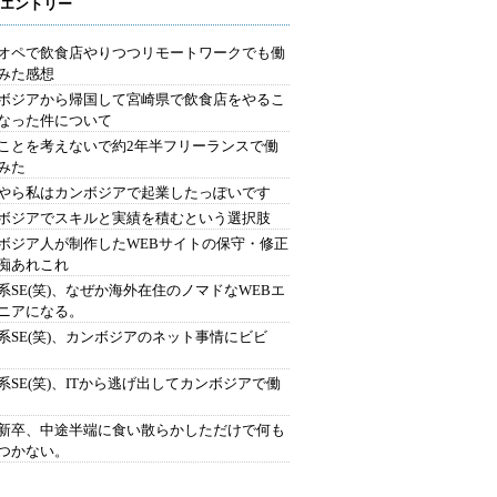
エントリー
オペで飲食店やりつつリモートワークでも働
みた感想
ボジアから帰国して宮崎県で飲食店をやるこ
なった件について
ことを考えないで約2年半フリーランスで働
みた
やら私はカンボジアで起業したっぽいです
ボジアでスキルと実績を積むという選択肢
ボジア人が制作したWEBサイトの保守・修正
痴あれこれ
系SE(笑)、なぜか海外在住のノマドなWEBエ
ニアになる。
系SE(笑)、カンボジアのネット事情にビビ
系SE(笑)、ITから逃げ出してカンボジアで働
新卒、中途半端に食い散らかしただけで何も
つかない。