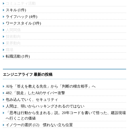
コミュニティ活動
スキル (1件)
ライフハック (4件)
ワークスタイル (3件)
人間関係
技術動向
業界動向
職場
転職活動 (1件)
エンジニアライフ 最新の投稿
AIを「答えを教える先生」から「判断の稽古相手」へ
482.「脱走」したAIのサイバー攻撃
包み込んでいく、セキュリティ
人間は、弱いからハッキングされるのではない
「思考は行動から生まれる」説。20年コードを書いて悟った、建設現場
へ行くことの価値
イノウーの選択 (12) 慣れない立ち位置