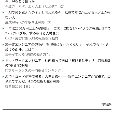
今、AIをどう使うか
今週の「＠IT」よく読まれた記事“10選”：
「AIで何を変えたの？」と問われる今、転職で年収が上がる人／上がら
ない人
生成AI時代の年収向上戦略（3）：
「年収2000万円以上が約6割」 CTO、CIOなどハイクラス転職が5年で
2.2倍のバブル、求められる人材像は
CXO・経営幹部人材の転職市場動向：
若手ITエンジニアの5割が「管理職になりたくない」 それでも「引き
受ける条件」とは？
若手が求める“納得の働き方”：
ネットワークエンジニア、社内SEって実は「稼げる仕事」？ IT職種別
の“単価”に明暗
ITフリーランスの平均単価ランキング：
AIで「コード多重債務者」の世界線へ――新卒エンジニアが実務でボコ
されて学んだ、4つの挫折と生存戦略
技育祭2026【春】：
利用規約