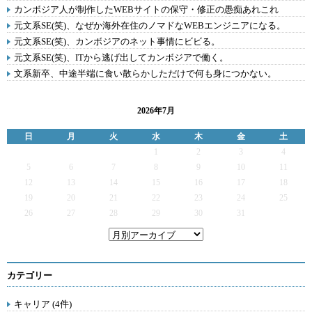
カンボジア人が制作したWEBサイトの保守・修正の愚痴あれこれ
元文系SE(笑)、なぜか海外在住のノマドなWEBエンジニアになる。
元文系SE(笑)、カンボジアのネット事情にビビる。
元文系SE(笑)、ITから逃げ出してカンボジアで働く。
文系新卒、中途半端に食い散らかしただけで何も身につかない。
2026年7月
日
月
火
水
木
金
土
1
2
3
4
5
6
7
8
9
10
11
12
13
14
15
16
17
18
19
20
21
22
23
24
25
26
27
28
29
30
31
カテゴリー
キャリア (4件)