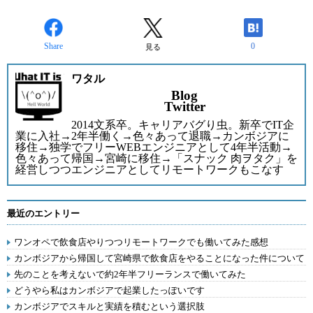
Share
0
見る
ワタル
Blog
Twitter
2014文系卒。キャリアバグり虫。新卒でIT企
業に入社→2年半働く→色々あって退職→カンボジアに
移住→独学でフリーWEBエンジニアとして4年半活動→
色々あって帰国→宮崎に移住→「スナック 肉ヲタク」を
経営しつつエンジニアとしてリモートワークもこなす
最近のエントリー
ワンオペで飲食店やりつつリモートワークでも働いてみた感想
カンボジアから帰国して宮崎県で飲食店をやることになった件について
先のことを考えないで約2年半フリーランスで働いてみた
どうやら私はカンボジアで起業したっぽいです
カンボジアでスキルと実績を積むという選択肢