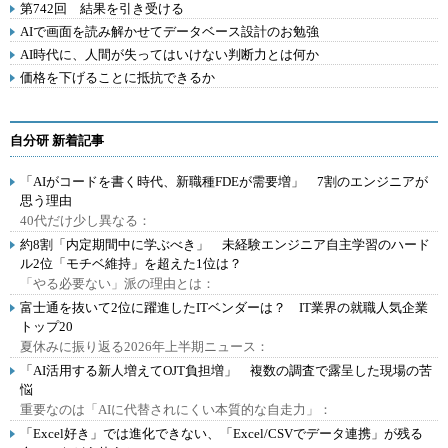
第742回 結果を引き受ける
AIで画面を読み解かせてデータベース設計のお勉強
AI時代に、人間が失ってはいけない判断力とは何か
価格を下げることに抵抗できるか
自分研 新着記事
「AIがコードを書く時代、新職種FDEが需要増」 7割のエンジニアが
思う理由
40代だけ少し異なる：
約8割「内定期間中に学ぶべき」 未経験エンジニア自主学習のハード
ル2位「モチベ維持」を超えた1位は？
「やる必要ない」派の理由とは：
富士通を抜いて2位に躍進したITベンダーは？ IT業界の就職人気企業
トップ20
夏休みに振り返る2026年上半期ニュース：
「AI活用する新人増えてOJT負担増」 複数の調査で露呈した現場の苦
悩
重要なのは「AIに代替されにくい本質的な自走力」：
「Excel好き」では進化できない、「Excel/CSVでデータ連携」が残る