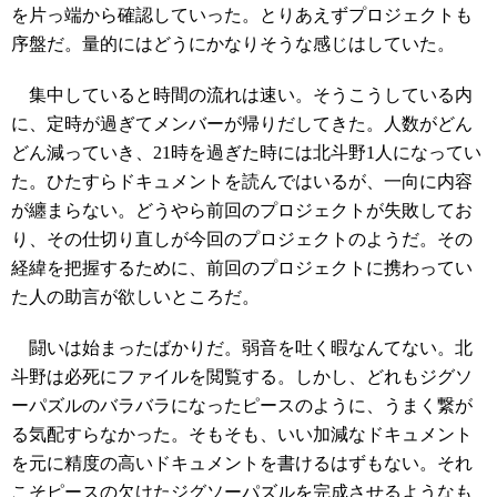
を片っ端から確認していった。とりあえずプロジェクトも
序盤だ。量的にはどうにかなりそうな感じはしていた。
集中していると時間の流れは速い。そうこうしている内
に、定時が過ぎてメンバーが帰りだしてきた。人数がどん
どん減っていき、21時を過ぎた時には北斗野1人になってい
た。ひたすらドキュメントを読んではいるが、一向に内容
が纏まらない。どうやら前回のプロジェクトが失敗してお
り、その仕切り直しが今回のプロジェクトのようだ。その
経緯を把握するために、前回のプロジェクトに携わってい
た人の助言が欲しいところだ。
闘いは始まったばかりだ。弱音を吐く暇なんてない。北
斗野は必死にファイルを閲覧する。しかし、どれもジグソ
ーパズルのバラバラになったピースのように、うまく繋が
る気配すらなかった。そもそも、いい加減なドキュメント
を元に精度の高いドキュメントを書けるはずもない。それ
こそピースの欠けたジグソーパズルを完成させるようなも