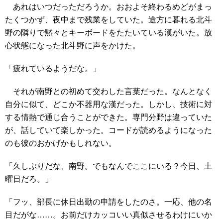
あれはいつだっただろうか。おおよそ終わるめどがまっ
たくつかず、夜中まで残業をしていた。途方に暮れる北斗
野の隣りで黙々とキーボードをたたいている漢がいた。放
心状態になった北斗野に声をかけた。
「疲れているようだな。」
それが南野との初めて交わした言葉だった。なんとなく
自分に似て、どこか不器用な漢だった。しかし、技術に対
する情熱で通じ合うことができた。専門分野は違っていた
が、話していて楽しかった。コードが読めるようになった
のも彼のおかげかもしれない。
「久しぶりだな、南野。でもなんでここにいる？今日、土
曜日だろ。」
「フッ、部長に休日出勤の申請をしたのさ。一応、他の名
目だがな……。お前だけカッコいい真似させるわけにいか