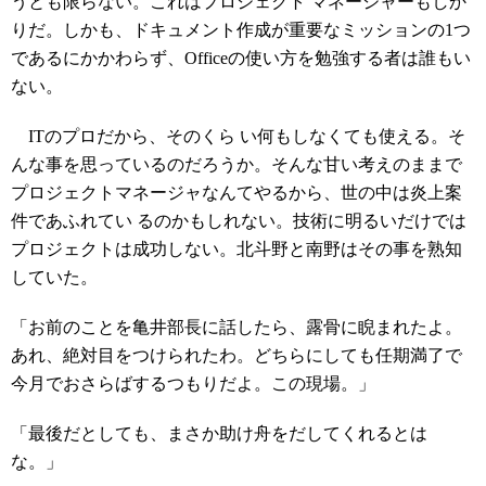
うとも限らない。これはプロジェクト マネージャーもしか
りだ。しかも、ドキュメント作成が重要なミッションの1つ
であるにかかわらず、Officeの使い方を勉強する者は誰もい
ない。
ITのプロだから、そのくら い何もしなくても使える。そ
んな事を思っているのだろうか。そんな甘い考えのままで
プロジェクトマネージャなんてやるから、世の中は炎上案
件であふれてい るのかもしれない。技術に明るいだけでは
プロジェクトは成功しない。北斗野と南野はその事を熟知
していた。
「お前のことを亀井部長に話したら、露骨に睨まれたよ。
あれ、絶対目をつけられたわ。どちらにしても任期満了で
今月でおさらばするつもりだよ。この現場。」
「最後だとしても、まさか助け舟をだしてくれるとは
な。」