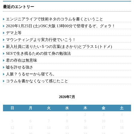
最近のエントリー
エンジニアライフで技術ネタのコラムを書くということ
2020年1月25日 (土) OSC大阪 13時00分で登壇するぞ、グォラ！
デマ上等
マウンティングより実力行使でいこう！
新入社員に送りたい５つの言葉(まさかり)とプラス１(トドメ)
SESで生き残るための捨て身の勉強法
君の存在は無意味
嘘を許せる強さ
人脈？うるせーから寝てろ。
コラムを書かなくなって感じたこと
2026年7月
日
月
火
水
木
金
土
1
2
3
4
5
6
7
8
9
10
11
12
13
14
15
16
17
18