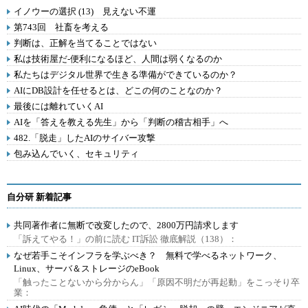
イノウーの選択 (13) 見えない不運
第743回 社畜を考える
判断は、正解を当てることではない
私は技術屋だ-便利になるほど、人間は弱くなるのか
私たちはデジタル世界で生きる準備ができているのか？
AIにDB設計を任せるとは、どこの何のことなのか？
最後には離れていくAI
AIを「答えを教える先生」から「判断の稽古相手」へ
482.「脱走」したAIのサイバー攻撃
包み込んでいく、セキュリティ
自分研 新着記事
共同著作者に無断で改変したので、2800万円請求します
「訴えてやる！」の前に読む IT訴訟 徹底解説（138）：
なぜ若手こそインフラを学ぶべき？ 無料で学べるネットワーク、
Linux、サーバ＆ストレージのeBook
「触ったことないから分からん」「原因不明だが再起動」をこっそり卒
業：