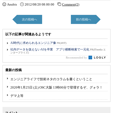
Anubis
2012/08/20 08:00:00
Comment(2)
次の投稿へ
前の投稿へ
以下の記事が関連あるようです
AI時代に求められるエンジニア像
PR(＠IT)
社内データを扱えないAIを卒業 アプリ横断検索で一元化
PR(ITmedia エ
ンタープライズ)
Recommended by
最新の投稿
エンジニアライフで技術ネタのコラムを書くということ
2020年1月25日 (土) OSC大阪 13時00分で登壇するぞ、グォラ！
デマ上等
コメント