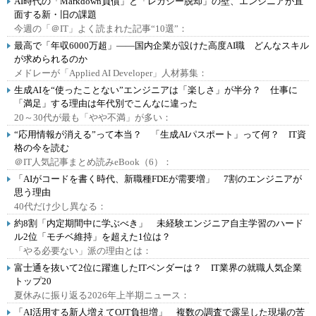
AI時代の「Markdown負債」と「レガシー脱却」の壁、エンジニアが直
面する新・旧の課題
今週の「＠IT」よく読まれた記事“10選”：
最高で「年収6000万超」――国内企業が設けた高度AI職 どんなスキル
が求められるのか
メドレーが「Applied AI Developer」人材募集：
生成AIを“使ったことない”エンジニアは「楽しさ」が半分？ 仕事に
「満足」する理由は年代別でこんなに違った
20～30代が最も「やや不満」が多い：
“応用情報が消える”って本当？ 「生成AIパスポート」って何？ IT資
格の今を読む
＠IT人気記事まとめ読みeBook（6）：
「AIがコードを書く時代、新職種FDEが需要増」 7割のエンジニアが
思う理由
40代だけ少し異なる：
約8割「内定期間中に学ぶべき」 未経験エンジニア自主学習のハード
ル2位「モチベ維持」を超えた1位は？
「やる必要ない」派の理由とは：
富士通を抜いて2位に躍進したITベンダーは？ IT業界の就職人気企業
トップ20
夏休みに振り返る2026年上半期ニュース：
「AI活用する新人増えてOJT負担増」 複数の調査で露呈した現場の苦