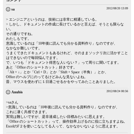
2012/08/20 13:09
sa
> エンジニアというのは、技術には非常に精通している。
> しかし、ドキュメントの作成に長けているかと言えば、そうとも限らな
い。
その通りですね。
わたしもです。
意識しているのは「10年後に読んでも分かる資料作り」なのですが、
なかなか難しいです。
うまくできたドキュメントもあるけれど、そのままソックリ次に活かすこと
はできないので毎回悩んでます。
で、いつも「ドキュメント得意な人いない？」って周りに聞いてます。
あと「Office のショートカット」好きです。
「Alt + ↓」とか「Ctrl + D」とか「Shift + Space（半角）」とか、
Office のヘルプにのってるけどみんな見ないよね。
昔、マウスを使わずに１日過ごせるかをやってみたことありました。
2012/08/24 00:56
Anubis
>saさん
>意識しているのは「10年後に読んでも分かる資料作り」なのですが、
これに凄く共感できます。
実現は難しいですが、是非達成したい目標みたいに思えます。
「Office のショートカット」って、操作効率上げるのに役に立ちますよね。
ExcelのF２を使いこなしてる人って、なかなかいないように思えます。