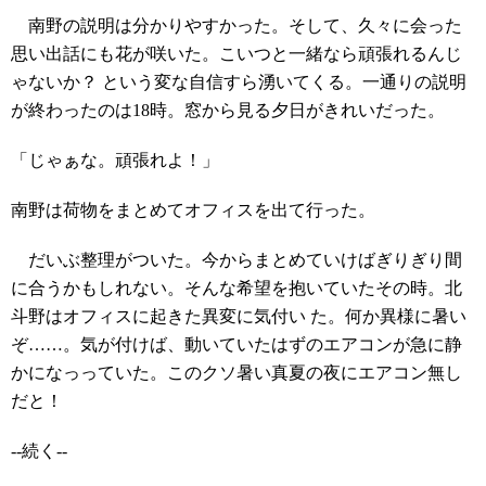
南野の説明は分かりやすかった。そして、久々に会った
思い出話にも花が咲いた。こいつと一緒なら頑張れるんじ
ゃないか？ という変な自信すら湧いてくる。一通りの説明
が終わったのは18時。窓から見る夕日がきれいだった。
「じゃぁな。頑張れよ！」
南野は荷物をまとめてオフィスを出て行った。
だいぶ整理がついた。今からまとめていけばぎりぎり間
に合うかもしれない。そんな希望を抱いていたその時。北
斗野はオフィスに起きた異変に気付い た。何か異様に暑い
ぞ……。気が付けば、動いていたはずのエアコンが急に静
かになっっていた。このクソ暑い真夏の夜にエアコン無し
だと！
--続く--