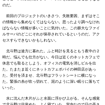
のだ。
前回のプロジェクトのいきさつ、失敗要因、まずはそこ
の情報から集めなくてはならない。思ったより調べなけれ
ばならない情報が多いことに気付いた。この膨大なファイ
ルサーバのどこにそれが保存されているというのだ。アク
セスすらできないかもしれない。
北斗野は途方に暮れた。ふと時計を見るともう夜中の２
時だ。悩んでも仕方がない。今日は近くのネットカフェで
休息でも取るとしよう。オフィスの電気を消しビルを出
た。たまたま近くにネットカフェポパイの神田店があっ
た。受付を済ませ、北斗野はフラットシートに横になっ
た。緊張の糸が吹っ切れて、泥のように深い眠りに落ちて
いった。
水に沈んだ木片がふと水面に浮かび上がる。そんな感覚
で北斗野は目覚めた。よく寝ていた。室内なので日の高さ