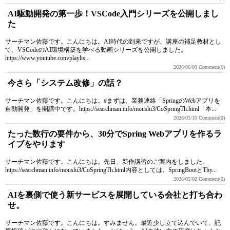
AI駆動開発の第一歩！VSCode入門シリーズを公開しまし
た
サーチマン佐藤です。こんにちは。AI時代の到来ですが、講座の補足教材とし
て、VSCodeのAI環境構築を学べる動画シリーズを公開しました。
https://www.youtube.com/playlis...
2026/06/09
Comment(0)
今さら「システム改修」の話？
サーチマン佐藤です。こんにちは。#まずは、業務連絡「SpringのWebアプリを
自動開発」を開講中です。https://searchman.info/moushi3/CoSpringTh.html「本...
2026/05/10
Comment(0)
たった数行の要件から、30分でSpring Webアプリを作るラ
イブをやります
サーチマン佐藤です。こんにちは。先日、新作講習のご案内をしました。
https://searchman.info/moushi3/CoSpringTh.html内容としては、SpringBootとThy...
2026/05/02
Comment(0)
AIを裏側で使う新サービスを展開している会社と打ち合わ
せ。
サーチマン佐藤です。こんにちは。すみません。最近少し立て込んでいて、記