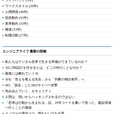
ライフハック (5件)
ワークスタイル (39件)
人間関係 (48件)
技術動向 (43件)
業界動向 (33件)
職場 (53件)
転職活動 (27件)
エンジニアライフ 最新の投稿
私たちはデジタル世界で生きる準備ができているのか？
AIにDB設計を任せるとは、どこの何のことなのか？
最後には離れていくAI
AIを「答えを教える先生」から「判断の稽古相手」へ
482.「脱走」したAIのサイバー攻撃
包み込んでいく、セキュリティ
人間は、弱いからハッキングされるのではない
「思考は行動から生まれる」説。20年コードを書いて悟った、建設現場
へ行くことの価値
イノウーの選択 (12) 慣れない立ち位置