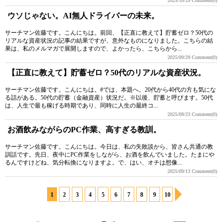
2025/10/29
Comment(0)
ウソじゃない。AI無人ドライバーの未来。
サーチマン佐藤です。こんにちは。前回、【正直に教えて】貯蓄ゼロ？50代の
リアルな資産状況の記事の結果ですが、意外なものになりました。こちらの結
果は、私のメルマガで展開しますので、よかったら、こちらから...
2025/09/29
Comment(0)
【正直に教えて】貯蓄ゼロ？50代のリアルな資産状況。
サーチマン佐藤です。こんにちは。#では、本題へ。20代から40代の方も気にな
る話がある。50代の貯蓄（金融資産）状況だ。※以後、貯蓄と呼びます。50代
は、人生で最も稼げる時期であり、同時に人生の最終コ...
2025/09/23
Comment(0)
お酒飲みながらのPC作業、高すぎる教訓。
サーチマン佐藤です。こんにちは。今日は、私の失敗談から、皆さん共通の教
訓話です。先日、夜中にPC作業をしながら、お酒を飲んでいました。たまにや
るんですけどね、気分転換になりますよ。で、はい、オチは想像...
2025/09/13
Comment(0)
1
2
3
4
5
6
7
8
9
10