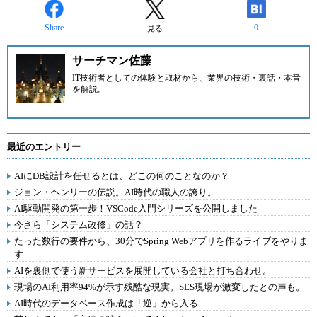
Share
0
見る
サーチマン佐藤
IT技術者としての体験と取材から、業界の技術・裏話・本音
を解説。
最近のエントリー
AIにDB設計を任せるとは、どこの何のことなのか？
ジョン・ヘンリーの伝説。AI時代の職人の誇り。
AI駆動開発の第一歩！VSCode入門シリーズを公開しました
今さら「システム改修」の話？
たった数行の要件から、30分でSpring Webアプリを作るライブをやりま
す
AIを裏側で使う新サービスを展開している会社と打ち合わせ。
現場のAI利用率94%が示す残酷な現実。SES現場が激変したとの声も。
AI時代のデータベース作成は「逆」から入る