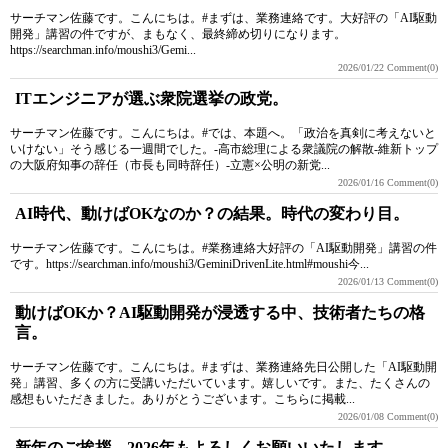
サーチマン佐藤です。こんにちは。#まずは、業務連絡です。大好評の「AI駆動
開発」講習の件ですが、まもなく、最終締め切りになります。
https://searchman.info/moushi3/Gemi...
2026/01/22
Comment(0)
ITエンジニアが選ぶ衆院選挙の政党。
サーチマン佐藤です。こんにちは。#では、本題へ。「政治を真剣に考えないと
いけない」そう感じる一週間でした。-高市総理による衆議院の解散-維新トップ
の大阪府知事の辞任（市長も同時辞任）-立憲×公明の新党...
2026/01/16
Comment(0)
AI時代、動けばOKなのか？の結果。時代の変わり目。
サーチマン佐藤です。こんにちは。#業務連絡大好評の「AI駆動開発」講習の件
です。https://searchman.info/moushi3/GeminiDrivenLite.html#moushi今...
2026/01/13
Comment(0)
動けばOKか？AI駆動開発が浸透する中、技術者たちの格
言。
サーチマン佐藤です。こんにちは。#まずは、業務連絡先日公開した「AI駆動開
発」講習、多くの方に受講いただいています。嬉しいです。また、たくさんの
感想もいただきました。ありがとうございます。こちらに掲載...
2026/01/08
Comment(0)
新年のご挨拶。2026年もよろしくお願いいたします。