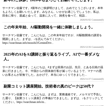
サーチマン佐藤です。#新年のご挨拶明けまして、おめでとうございます。本年
もよろしくお願いいたします。みなさん、いかがお過ごしでしょうか。私は、
田舎に帰り、親戚と会って、温泉に入って、雑煮を食べて、初詣...
2026/01/02
Comment(0)
この年末年始、AI駆動開発を一緒に体験しましょう。
サーチマン佐藤です。こんにちは。この年末年始ですが、AI駆動開発の講習を
開講しました。まずは、↓を読んでみてください。
https://searchman.info/moushi3/GeminiDriv...
2025/12/26
Comment(0)
2025年のAIをAI講師と振り返るライブ。AIで一番ダメな
人。
サーチマン佐藤です。こんにちは。#まずは前座のお話。先日、とある伝統の温
泉に行きました。今、中国からの団体旅行客が減っているようで、マナーの悪
いお客さんが皆無でした。おかげで、本当にゆっくりできました...
2025/11/27
Comment(0)
副業コミット講座開始。技術者の真のピークは50代？
サーチマン佐藤です。こんにちは。まずは、業務連絡です。メルマガで予告し
た通り、【副業コミット講座】の準備ができました。まずは、↓をクリックして
ください。https://searchman.info/m...