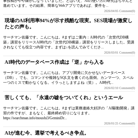
事投稿がやや疎かになっていました。とはいえ、AIの使い方の研究はちゃんと
進めています。その結果、簡単なWebアプリであれば、要件を...
2026/04/05
Comment(0)
現場のAI利用率94%が示す残酷な現実。SES現場が激変し
たとの声も。
サーチマン佐藤です。こんにちは。#まずはご案内：AI時代の「次世代DB構
築」講習をリリースAI時代の「次世代DB構築」講習をリリースしました。受講
されなくても役立つ内容です。まずは↓を読んでみてくださ...
2026/03/01
Comment(0)
AI時代のデータベース作成は「逆」から入る
サーチマン佐藤です。こんにちは。アプリ開発に欠かせないデータベース
（DB）。でも、コマンドや複雑なSQL文を書くのも面倒。カンマ一つ、スペル
一つのミスで動かなくなる。イラっとしますよね（笑）。AI時代...
2026/02/10
Comment(0)
苦しくても、「永遠の嘘をついてくれ」というエール
サーチマン佐藤です。こんにちは。#まずは業務連絡大好評の「AI駆動開発」講
習の件ですが、まもなく、最終締め切りになります。
https://searchman.info/moushi3/GeminiDr...
2026/01/25
Comment(0)
AIが進む今、選挙で考えるべき争点。