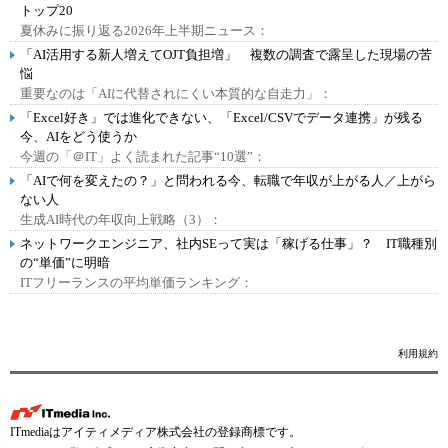
トップ20
夏休みに振り返る2026年上半期ニュース：
「AI活用する新人増えてOJT負担増」 複数の調査で露呈した現場の苦
悩
重要なのは「AIに代替されにくい本質的な自走力」：
「Excel好き」では進化できない、「Excel/CSVでデータ連携」が残る
今、AIをどう使うか
今週の「＠IT」よく読まれた記事“10選”：
「AIで何を変えたの？」と問われる今、転職で年収が上がる人／上がら
ない人
生成AI時代の年収向上戦略（3）：
ネットワークエンジニア、社内SEって実は「稼げる仕事」？ IT職種別
の“単価”に明暗
ITフリーランスの平均単価ランキング：
利用規約
ITmediaはアイティメディア株式会社の登録商標です。