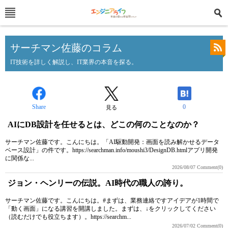
サーチマン佐藤のコラム
IT技術を詳しく解説し、IT業界の本音を探る。
Share
0
見る
AIにDB設計を任せるとは、どこの何のことなのか？
サーチマン佐藤です。こんにちは。「AI駆動開発：画面を読み解かせるデータ
ベース設計」の件です。https://searchman.info/moushi3/DesignDB.htmlアプリ開発
に関係な...
2026/08/07
Comment(0)
ジョン・ヘンリーの伝説。AI時代の職人の誇り。
サーチマン佐藤です。こんにちは。#まずは、業務連絡ですアイデアが1時間で
「動く画面」になる講習を開講しました。まずは、↓をクリックしてください
（読むだけでも役立ちます）。https://searchm...
2026/07/02
Comment(0)