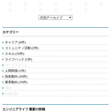
19
20
21
22
23
24
25
26
27
28
29
30
31
カテゴリー
キャリア (4件)
コミュニティ活動 (2件)
スキル (10件)
ライフハック (1件)
ワークスタイル
人間関係 (1件)
技術動向 (36件)
業界動向 (19件)
職場
転職活動
エンジニアライフ 最新の投稿