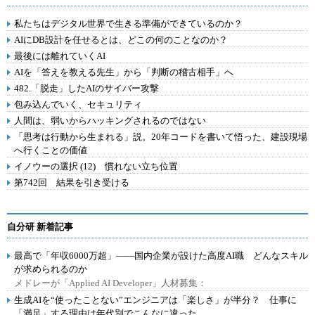
私たちはデジタル世界で生きる準備ができているのか？
AIにDB設計を任せるとは、どこの何のことなのか？
最後には離れていくAI
AIを「答えを教える先生」から「判断の稽古相手」へ
482.「脱走」したAIのサイバー攻撃
包み込んでいく、セキュリティ
人間は、弱いからハッキングされるのではない
「思考は行動から生まれる」説。20年コードを書いて悟った、建設現場
へ行くことの価値
イノウーの選択 (12) 慣れない立ち位置
第742回 結果を引き受ける
自分研 新着記事
最高で「年収6000万超」――国内企業が設けた高度AI職 どんなスキル
が求められるのか
メドレーが「Applied AI Developer」人材募集：
生成AIを“使ったことない”エンジニアは「楽しさ」が半分？ 仕事に
「満足」する理由は年代別でこんなに違った