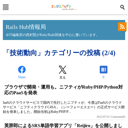
Rails Hub情報局
＠IT編集部の西村賢がRuby/Rails関連を中心に書いています。
「技術動向」カテゴリーの投稿 (2/4)
Share
0
見る
ブラウザで開発・運用も。ニフティがRuby/PHP/Python対
応のPaaSを発表
IaaSのクラウドサービスで国内で先行したニフティが、今度はPaaSのクラウド
サービス「ニフティクラウドC4SA」（シーフォーエスエー）の正式サービス開
始を発表しました。開始当初はRuby/PHP/P...
2012/07/31
Comment(0)
英辞郎によるSRS単語学習アプリ「Reijiro」を公開しまし