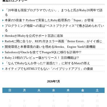
最近のエントリー
「20年後も現役プログラマでいたい」、まつもと氏がRuby20周年で語
る
本家の5倍速？ Pythonで実装したRuby処理系の「Topaz」が登場
プログラミング地獄への道は“ベストプラクティス”で敷き詰められてい
る
HerokuがJRubyを公式サポート言語に追加
Rails4に間に合うか、REPL付きエラー画面「Better Errors」がイイ感じ
開発環境と本番環境の違いを埋めるHeroku、Engine Yardの新機能
SalesforceがOracleを捨ててPostgreSQLに移行を計画中!?
Ruby 2.0初のプレビュー版がリリース！ 注目機能は!?
「なんでRubyなんか作った!? 迷惑だ！」に対するMatzの答え
ネイティブでもHTML5でもない「ハイブリッドアプリ」の価値
2026年7月
日
月
火
水
木
金
土
1
2
3
4
5
6
7
8
9
10
11
12
13
14
15
16
17
18