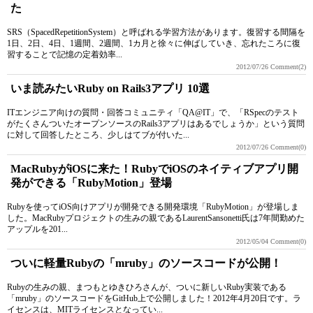
た
SRS（SpacedRepetitionSystem）と呼ばれる学習方法があります。復習する間隔を
1日、2日、4日、1週間、2週間、1カ月と徐々に伸ばしていき、忘れたころに復
習することで記憶の定着効率...
2012/07/26
Comment(2)
いま読みたいRuby on Rails3アプリ 10選
ITエンジニア向けの質問・回答コミュニティ「QA@IT」で、「RSpecのテスト
がたくさんついたオープンソースのRails3アプリはあるでしょうか」という質問
に対して回答したところ、少しはてブが付いた...
2012/07/26
Comment(0)
MacRubyがiOSに来た！RubyでiOSのネイティブアプリ開
発ができる「RubyMotion」登場
Rubyを使ってiOS向けアプリが開発できる開発環境「RubyMotion」が登場しま
した。MacRubyプロジェクトの生みの親であるLaurentSansonetti氏は7年間勤めた
アップルを201...
2012/05/04
Comment(0)
ついに軽量Rubyの「mruby」のソースコードが公開！
Rubyの生みの親、まつもとゆきひろさんが、ついに新しいRuby実装である
「mruby」のソースコードをGitHub上で公開しました！2012年4月20日です。ラ
イセンスは、MITライセンスとなってい...