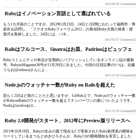
2012/04/20
Comment(0)
Rubyはイノベーション言語として選ばれている
もう1カ月前のことですが、2012年2月23日、24日と2日間にわたって福岡市・博
多区を訪問し、「フクオカRubyフォーラム2012」の第4回Ruby大賞の発表・授
賞式を取材しました。24日には、パネ...
2012/03/27
Comment(2)
Railsはフルコース、Sinatraはお皿、Padrinoはビュッフェ
Rubyコミュニティの有志が定期的にパブリッシュしているオンライン誌の最新
号、RubyistMagazine36号が11月28日に出ました。今回の注目記事の1つは、近藤
うちお(@udzura)さんによ...
2011/11/29
Comment(0)
Node.jsのウォッチャー数がRuby on Railsを超えた
恐らく2日ほど前のことだと思いますが、GitHub上で、Node.jsのウォッチャー数
がRubyonRailsのウォッチャー数を超えてナンバーワンの座についたようです。
NodeはJavaScriptエ...
2011/11/28
Comment(0)
Ruby 2.0開発がスタート、2012年にPreview版リリースへ
2011年10月19日、Rubyの生みの親で現在もCで実装されたRuby処理系の開発を
リードしているまつもとゆきひろさんが、Ruby2.0の開発開始を宣言しました