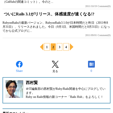
（GitHubの関連コミット）。今のと...
2011/10/19
Comment(0)
ついにRails 3.1がリリース、体感速度が速くなる!?
RubyonRailsの最新バージョン、RubyonRails3.1.0が日本時間だと昨日（2011年8
月31日）、リリースされました。今日（9月1日、米国時間だと8月31日）になっ
てから公式ブログに...
2011/09/01
Comment(0)
1
2
3
4
Share
0
見る
西村賢
＠IT
編集部の西村賢がRuby/Rails関連を中心にブログしてい
ます。
Ruby on Rails情報の新コーナー
「Rails Hub」
をよろしく！