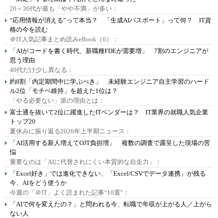
20～30代が最も「やや不満」が多い：
“応用情報が消える”って本当？ 「生成AIパスポート」って何？ IT資
格の今を読む
＠IT人気記事まとめ読みeBook（6）：
「AIがコードを書く時代、新職種FDEが需要増」 7割のエンジニアが
思う理由
40代だけ少し異なる：
約8割「内定期間中に学ぶべき」 未経験エンジニア自主学習のハード
ル2位「モチベ維持」を超えた1位は？
「やる必要ない」派の理由とは：
富士通を抜いて2位に躍進したITベンダーは？ IT業界の就職人気企業
トップ20
夏休みに振り返る2026年上半期ニュース：
「AI活用する新人増えてOJT負担増」 複数の調査で露呈した現場の苦
悩
重要なのは「AIに代替されにくい本質的な自走力」：
「Excel好き」では進化できない、「Excel/CSVでデータ連携」が残る
今、AIをどう使うか
今週の「＠IT」よく読まれた記事“10選”：
「AIで何を変えたの？」と問われる今、転職で年収が上がる人／上がら
ない人