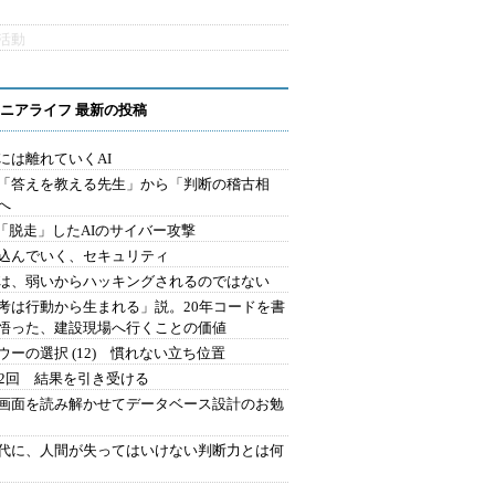
活動
ニアライフ 最新の投稿
には離れていくAI
を「答えを教える先生」から「判断の稽古相
へ
2.「脱走」したAIのサイバー攻撃
込んでいく、セキュリティ
は、弱いからハッキングされるのではない
考は行動から生まれる」説。20年コードを書
悟った、建設現場へ行くことの価値
ウーの選択 (12) 慣れない立ち位置
42回 結果を引き受ける
で画面を読み解かせてデータベース設計のお勉
時代に、人間が失ってはいけない判断力とは何