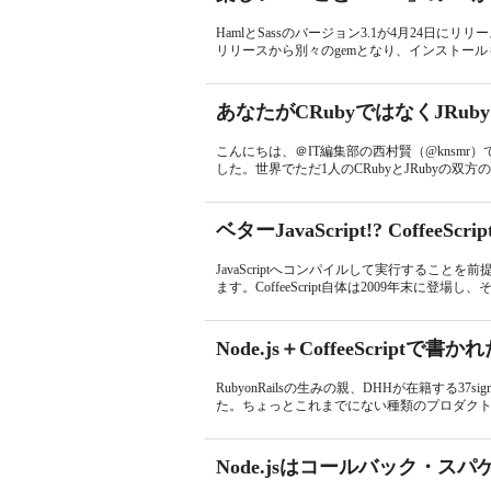
HamlとSassのバージョン3.1が4月24
リリースから別々のgemとなり、インストールも
あなたがCRubyではなくJRu
こんにちは、＠IT編集部の西村賢（@knsmr）で
した。世界でただ1人のCRubyとJRubyの双方
ベターJavaScript!? Coffee
JavaScriptへコンパイルして実行することを前
ます。CoffeeScript自体は2009年末に登場し、そ
Node.js＋CoffeeScrip
RubyonRailsの生みの親、DHHが在籍する37
た。ちょっとこれまでにない種類のプロダクトで
Node.jsはコールバック・ス