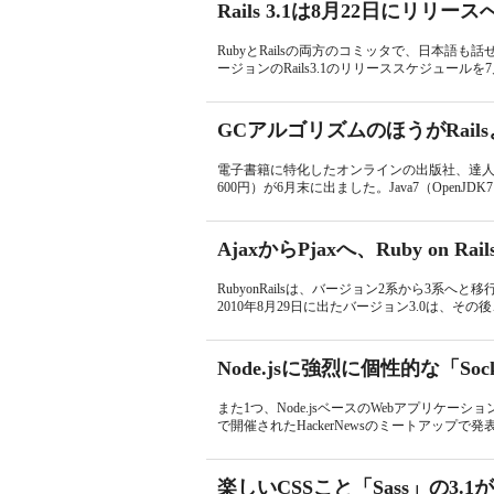
Rails 3.1は8月22日にリリース
RubyとRailsの両方のコミッタで、日本語も話せるAa
ージョンのRails3.1のリリーススケジュールを7月
GCアルゴリズムのほうがRails
電子書籍に特化したオンラインの出版社、達人
600円）が6月末に出ました。Java7（OpenJD
AjaxからPjaxへ、Ruby on Rai
RubyonRailsは、バージョン2系から3
2010年8月29日に出たバージョン3.0は、その後、
Node.jsに強烈に個性的な「Soc
また1つ、Node.jsベースのWebアプリケーショ
で開催されたHackerNewsのミートアップで発
楽しいCSSこと「Sass」の3.