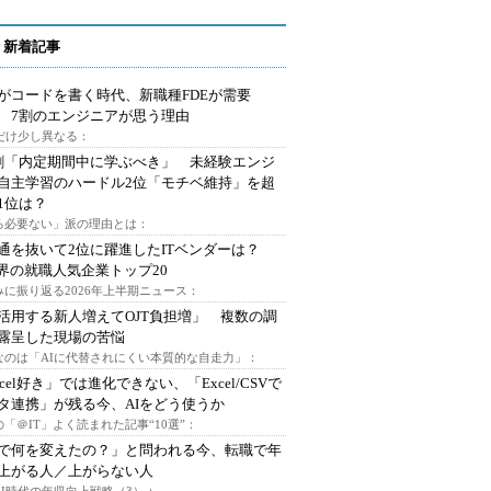
 新着記事
Iがコードを書く時代、新職種FDEが需要
 7割のエンジニアが思う理由
代だけ少し異なる：
割「内定期間中に学ぶべき」 未経験エンジ
自主学習のハードル2位「モチベ維持」を超
1位は？
る必要ない」派の理由とは：
通を抜いて2位に躍進したITベンダーは？
業界の就職人気企業トップ20
みに振り返る2026年上半期ニュース：
I活用する新人増えてOJT負担増」 複数の調
露呈した現場の苦悩
なのは「AIに代替されにくい本質的な自走力」：
xcel好き」では進化できない、「Excel/CSVで
タ連携」が残る今、AIをどう使うか
「＠IT」よく読まれた記事“10選”：
Iで何を変えたの？」と問われる今、転職で年
上がる人／上がらない人