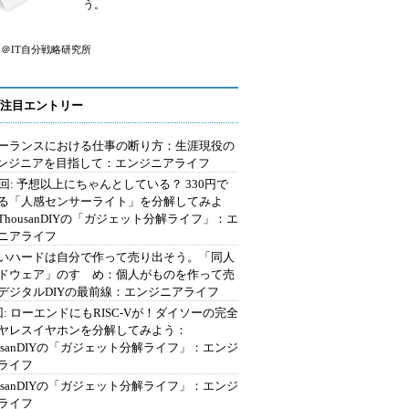
う。
＠IT自分戦略研究所
注目エントリー
ーランスにおける仕事の断り方：生涯現役の
エンジニアを目指して：エンジニアライフ
2回: 予想以上にちゃんとしている？ 330円で
る「人感センサーライト」を分解してみよ
ThousanDIYの「ガジェット分解ライフ」：エ
ニアライフ
いハードは自分で作って売り出そう。「同人
ドウェア」のすゝめ：個人がものを作って売
デジタルDIYの最前線：エンジニアライフ
回: ローエンドにもRISC-Vが！ダイソーの完全
ヤレスイヤホンを分解してみよう：
ousanDIYの「ガジェット分解ライフ」：エンジ
ライフ
ousanDIYの「ガジェット分解ライフ」：エンジ
ライフ