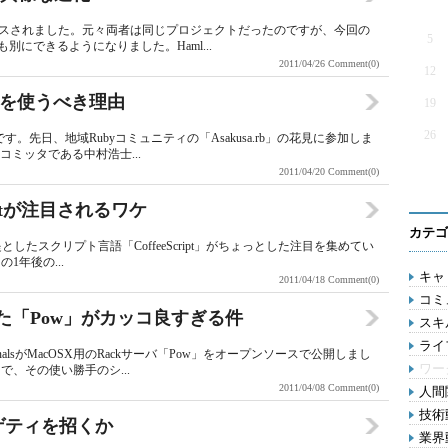
日にリリースされました。元々両者は同じプロジェクトだったのですが、今回の
5
別にできるようになりました。Haml...
2011/04/26
Comment(0)
12
byを使うべき理由
19
26
す。先日、地域Rubyコミュニティの「Asakusa.rb」の花見に参加しま
のコミッタである中村浩士...
2011/04/20
Comment(0)
Scriptが注目されるワケ
カテゴ
提としたスクリプト言語「CoffeeScript」がちょっとした注目を集めてい
の1年後の...
キャリ
2011/04/18
Comment(0)
コミ
tで書かれた「Pow」がカッコ良すぎる件
スキル
ライ
signalsがMacOSX用のRackサーバ「Pow」をオープンソースで公開しまし
ワー
、その使い勝手のシ...
2011/04/08
Comment(0)
人間関
技術動
パゲティを招くか
業界動