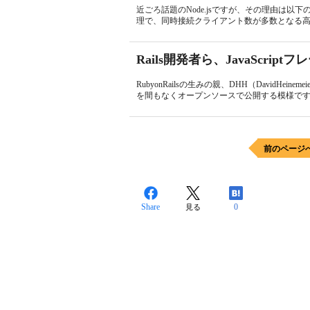
近ごろ話題のNode.jsですが、その理由は
理で、同時接続クライアント数が多数となる高負
Rails開発者ら、JavaScrip
RubyonRailsの生みの親、DHH（DavidHei
を間もなくオープンソースで公開する模様です（
前のページ
Share
0
見る