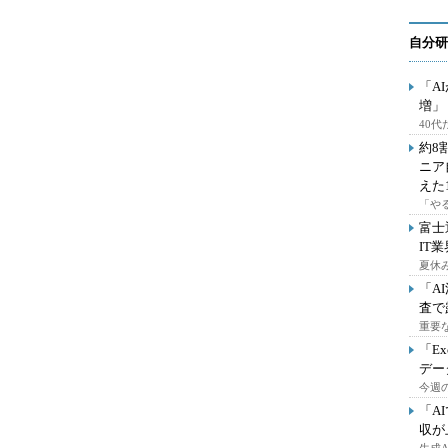
自分研
「A
増」
40
約8
ニア
えた
「や
富士
IT
夏休
「A
査で
重要
「E
デー
今週の
「A
収が