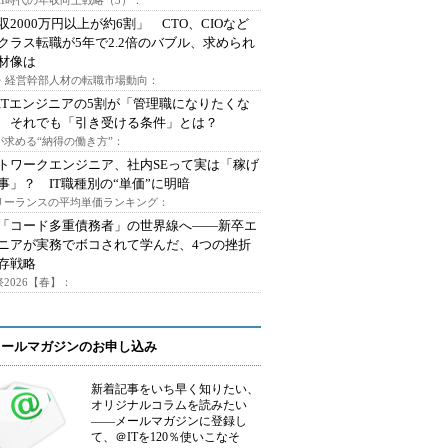
AI時代の年収向上戦略（3）：
収2000万円以上が約6割」 CTO、CIOなど
クラス転職が5年で2.2倍のバブル、求められ
材像は
O・経営幹部人材の転職市場動向：
ITエンジニアの5割が「管理職になりたくな
 それでも「引き受ける条件」とは？
が求める“納得の働き方”：
トワークエンジニア、社内SEって実は「稼げ
事」？ IT職種別の“単価”に明暗
フリーランスの平均単価ランキング：
で「コード多重債務者」の世界線へ――新卒エ
ニアが実務でボコされて学んだ、4つの挫折
存戦略
2026【春】：
メールマガジンのお申し込み
新着記事をいち早く知りたい、
オリジナルコラムを読みたい
――メールマガジンに登録し
て、＠ITを120％使いこなそ