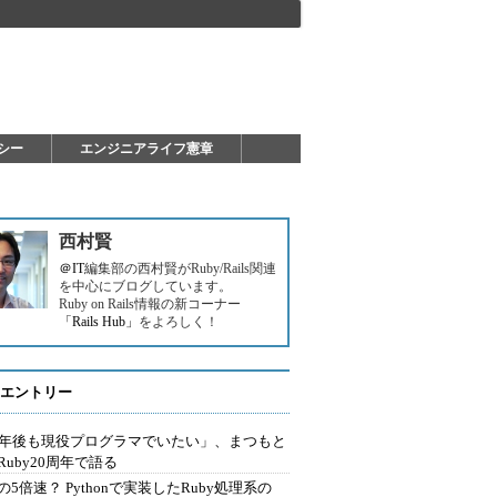
シー
エンジニアライフ憲章
西村賢
＠IT
編集部の西村賢がRuby/Rails関連
を中心にブログしています。
Ruby on Rails情報の新コーナー
「Rails Hub」
をよろしく！
エントリー
0年後も現役プログラマでいたい」、まつもと
Ruby20周年で語る
の5倍速？ Pythonで実装したRuby処理系の