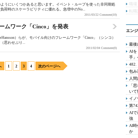
職場
以下のようにいくつかあると思います。イベント・ループを使った非同期処
荷時のスケーラビリティに優れる。急増中のNo...
転職
2011/03/22
Comment(10)
tフレームワーク「Cinco」を発表
エンジ
nemeierHansson）らが、モバイル向けのフレームワーク「Cinco」（シンコ）
思わせぶり...
最後
2011/02/04
Comment(0)
AI
手」
48
へ
1
2
3
4
次のページへ
包み
人間
「思
いて
イノ
第7
AI
強
AI
か