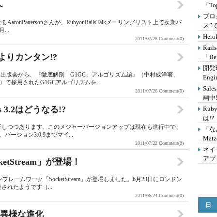
へ
「T
プロ
ronPattersonさんが、RubyonRailsTalkメーリングリスト上で次期バ
ス”
...
He
2011/07/28
Comment(0)
Ra
よりカンタン!?
「Be
開発
出版会から、『徹底解剖「G1GC」アルゴリズム編』（中村成洋著、
Eng
K7）で採用されたG1GCアルゴリズムを...
Sal
2011/07/26
Comment(0)
画中!
ls 3.2はどうなる!?
Ru
は!?
系へと移行しつつあります。このメジャーバージョンアップは現在も進行中で、
「な
バージョン3.0.9までマイ...
Mat
2011/07/22
Comment(0)
ネイ
アプ
ketStream」が登場！
ンフレームワーク「SocketStream」が登場しました。6月23日にロンドン
表されたようです（...
2011/06/24
Comment(0)
日
1が異様な進化