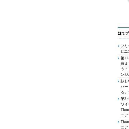
はてブ
フリ
IT
第2
買え
う：
ンジ
欲し
ハー
る、
第3
ワイ
Th
ニア
Th
ニア