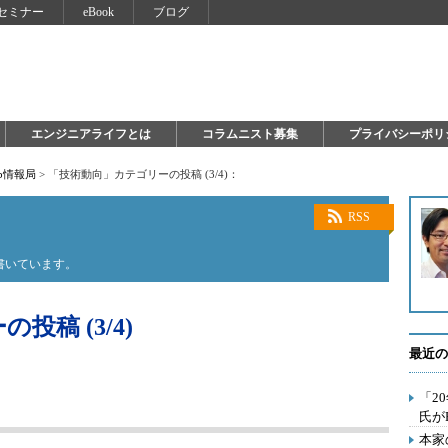
セミナー
eBook
ブログ
エンジニアライフとは
コラムニスト募集
プライバシーポリ
Hub情報局
>
「技術動向」カテゴリーの投稿 (3/4)：
RSS
に書いています。
稿 (3/4)
最近の
「2
氏が
本家