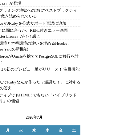
opaz」が登場
グラミング地獄への道は“ベストプラクティ
で敷き詰められている
rokuがJRubyを公式サポート言語に追加
ils4に間に合うか、REPL付きエラー画面
tter Errors」がイイ感じ
環境と本番環境の違いを埋めるHeroku、
ine Yardの新機能
esforceがOracleを捨ててPostgreSQLに移行を計
?
by 2.0初のプレビュー版がリリース！ 注目機能
んでRubyなんか作った!? 迷惑だ！」に対する
zの答え
ティブでもHTML5でもない「ハイブリッド
リ」の価値
2026年7月
月
火
水
木
金
土