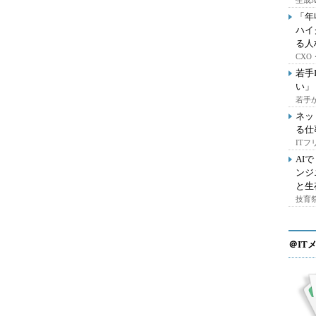
生成
「年
ハイ
る人
CX
若手
い」
若手
ネッ
る仕
IT
AI
ンジ
と生
技育祭
＠IT