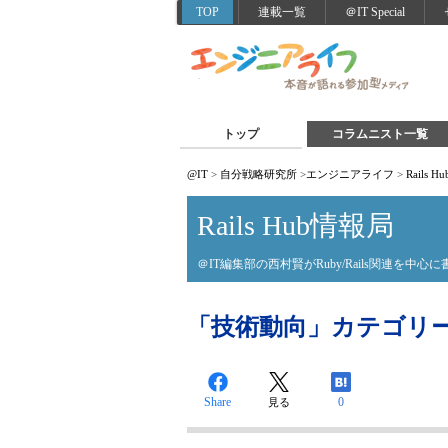
TOP
連載一覧
＠IT Special
トップ
コラムニスト一覧
@IT
>
自分戦略研究所
>
エンジニアライフ
>
Rails 
Rails Hub情報局
＠IT編集部の西村賢がRuby/Rails関連を中心
「技術動向」カテゴリーの投
Share
0
見る