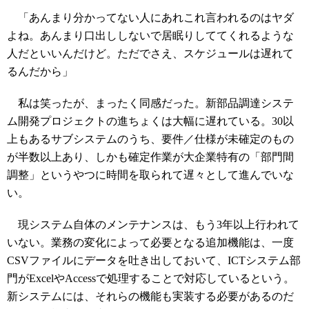
「あんまり分かってない人にあれこれ言われるのはヤダ
よね。あんまり口出ししないで居眠りしててくれるような
人だといいんだけど。ただでさえ、スケジュールは遅れて
るんだから」
私は笑ったが、まったく同感だった。新部品調達システ
ム開発プロジェクトの進ちょくは大幅に遅れている。30以
上もあるサブシステムのうち、要件／仕様が未確定のもの
が半数以上あり、しかも確定作業が大企業特有の「部門間
調整」というやつに時間を取られて遅々として進んでいな
い。
現システム自体のメンテナンスは、もう3年以上行われて
いない。業務の変化によって必要となる追加機能は、一度
CSVファイルにデータを吐き出しておいて、ICTシステム部
門がExcelやAccessで処理することで対応しているという。
新システムには、それらの機能も実装する必要があるのだ