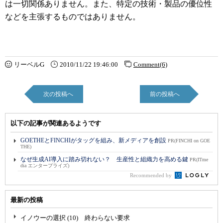
は一切関係ありません。また、特定の技術・製品の優位性
などを主張するものではありません。
リーベルG
2010/11/22 19:46:00
Comment(6)
次の投稿へ
前の投稿へ
以下の記事が関連あるようです
GOETHEとFINCHIがタッグを組み、新メディアを創設
PR(FINCHI on GOE
THE)
なぜ生成AI導入に踏み切れない？ 生産性と組織力を高める鍵
PR(ITme
dia エンタープライズ)
Recommended by
最新の投稿
イノウーの選択 (10) 終わらない要求