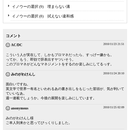
イノウーの選択 (9) 埋まらない溝
イノウーの選択 (8) 拭えない違和感
コメント
2010/11/23 21:51
AC/DC
こういう人が実在して、しかもプロマネだったら、すっげー嫌かも。
ってか、もう、即効で辞表出すヤツいそう。
このプロマネがどんなマネジメントをするのか楽しみにしてるっす。
2010/11/24 20:10
みのがわけんし
面白いですね。
英文学で世界一有名といわれるあの書き出しをもじった冒頭が、気が利いて
ていいなあ。
週一連載でしょうか。今後の展開を楽しみにしています。
2010/11/25 02:09
anonymous
みのがわけんし様
ご本人到来かと思ってびっくりしました。