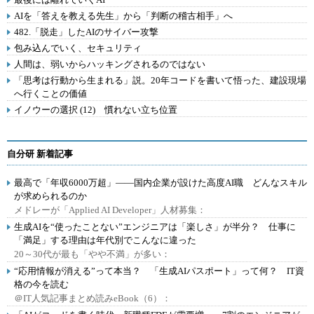
AIを「答えを教える先生」から「判断の稽古相手」へ
482.「脱走」したAIのサイバー攻撃
包み込んでいく、セキュリティ
人間は、弱いからハッキングされるのではない
「思考は行動から生まれる」説。20年コードを書いて悟った、建設現場
へ行くことの価値
イノウーの選択 (12) 慣れない立ち位置
自分研 新着記事
最高で「年収6000万超」――国内企業が設けた高度AI職 どんなスキル
が求められるのか
メドレーが「Applied AI Developer」人材募集：
生成AIを“使ったことない”エンジニアは「楽しさ」が半分？ 仕事に
「満足」する理由は年代別でこんなに違った
20～30代が最も「やや不満」が多い：
“応用情報が消える”って本当？ 「生成AIパスポート」って何？ IT資
格の今を読む
＠IT人気記事まとめ読みeBook（6）：