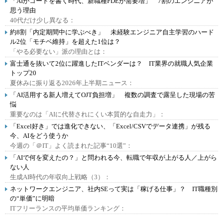
「AIがコードを書く時代、新職種FDEが需要増」 7割のエンジニアが
思う理由
40代だけ少し異なる：
約8割「内定期間中に学ぶべき」 未経験エンジニア自主学習のハード
ル2位「モチベ維持」を超えた1位は？
「やる必要ない」派の理由とは：
富士通を抜いて2位に躍進したITベンダーは？ IT業界の就職人気企業
トップ20
夏休みに振り返る2026年上半期ニュース：
「AI活用する新人増えてOJT負担増」 複数の調査で露呈した現場の苦
悩
重要なのは「AIに代替されにくい本質的な自走力」：
「Excel好き」では進化できない、「Excel/CSVでデータ連携」が残る
今、AIをどう使うか
今週の「＠IT」よく読まれた記事“10選”：
「AIで何を変えたの？」と問われる今、転職で年収が上がる人／上がら
ない人
生成AI時代の年収向上戦略（3）：
ネットワークエンジニア、社内SEって実は「稼げる仕事」？ IT職種別
の“単価”に明暗
ITフリーランスの平均単価ランキング：