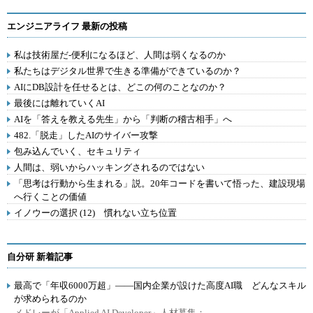
エンジニアライフ 最新の投稿
私は技術屋だ-便利になるほど、人間は弱くなるのか
私たちはデジタル世界で生きる準備ができているのか？
AIにDB設計を任せるとは、どこの何のことなのか？
最後には離れていくAI
AIを「答えを教える先生」から「判断の稽古相手」へ
482.「脱走」したAIのサイバー攻撃
包み込んでいく、セキュリティ
人間は、弱いからハッキングされるのではない
「思考は行動から生まれる」説。20年コードを書いて悟った、建設現場
へ行くことの価値
イノウーの選択 (12) 慣れない立ち位置
自分研 新着記事
最高で「年収6000万超」――国内企業が設けた高度AI職 どんなスキル
が求められるのか
メドレーが「Applied AI Developer」人材募集：