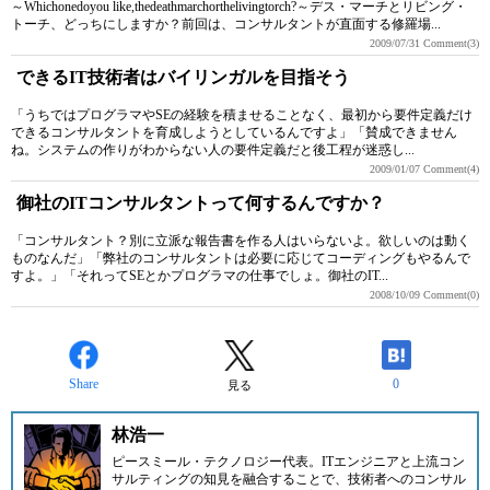
～Whichonedoyou like,thedeathmarchorthelivingtorch?～デス・マーチとリビング・
トーチ、どっちにしますか？前回は、コンサルタントが直面する修羅場...
2009/07/31
Comment(3)
できるIT技術者はバイリンガルを目指そう
「うちではプログラマやSEの経験を積ませることなく、最初から要件定義だけ
できるコンサルタントを育成しようとしているんですよ」「賛成できません
ね。システムの作りがわからない人の要件定義だと後工程が迷惑し...
2009/01/07
Comment(4)
御社のITコンサルタントって何するんですか？
「コンサルタント？別に立派な報告書を作る人はいらないよ。欲しいのは動く
ものなんだ」「弊社のコンサルタントは必要に応じてコーディングもやるんで
すよ。」「それってSEとかプログラマの仕事でしょ。御社のIT...
2008/10/09
Comment(0)
Share
0
見る
林浩一
ピースミール・テクノロジー代表。ITエンジニアと上流コン
サルティングの知見を融合することで、技術者へのコンサル