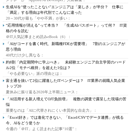
生成AIを“使ったことない”エンジニアは「楽しさ」が半分？ 仕事に
「満足」する理由は年代別でこんなに違った
20～30代が最も「やや不満」が多い：
“応用情報が消える”って本当？ 「生成AIパスポート」って何？ IT資
格の今を読む
＠IT人気記事まとめ読みeBook（6）：
「AIがコードを書く時代、新職種FDEが需要増」 7割のエンジニアが
思う理由
40代だけ少し異なる：
約8割「内定期間中に学ぶべき」 未経験エンジニア自主学習のハード
ル2位「モチベ維持」を超えた1位は？
「やる必要ない」派の理由とは：
富士通を抜いて2位に躍進したITベンダーは？ IT業界の就職人気企業
トップ20
夏休みに振り返る2026年上半期ニュース：
「AI活用する新人増えてOJT負担増」 複数の調査で露呈した現場の苦
悩
重要なのは「AIに代替されにくい本質的な自走力」：
「Excel好き」では進化できない、「Excel/CSVでデータ連携」が残る
今、AIをどう使うか
今週の「＠IT」よく読まれた記事“10選”：