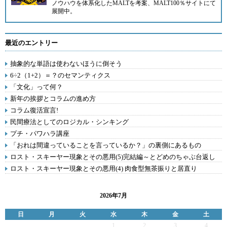
ノウハウを体系化したMALTを考案、
MALT100％
サイトにて
展開中。
最近のエントリー
抽象的な単語は使わないほうに倒そう
6÷2（1+2）＝？のセマンティクス
「文化」って何？
新年の挨拶とコラムの進め方
コラム復活宣言!
民間療法としてのロジカル・シンキング
プチ・パワハラ講座
「おれは間違っていることを言っているか？」の裏側にあるもの
ロスト・スキーヤー現象とその悪用(5)完結編～とどめのちゃぶ台返し
ロスト・スキーヤー現象とその悪用(4) 肉食型無茶振りと居直り
2026年7月
日
月
火
水
木
金
土
1
2
3
4