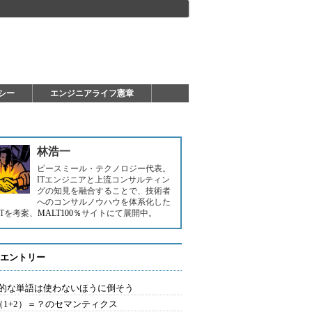
シー
エンジニアライフ憲章
林浩一
ピースミール・テクノロジー代表。
ITエンジニアと上流コンサルティン
グの知見を融合することで、技術者
へのコンサルノウハウを体系化した
LTを考案、
MALT100％
サイトにて展開中。
エントリー
的な単語は使わないほうに倒そう
2（1+2）＝？のセマンティクス