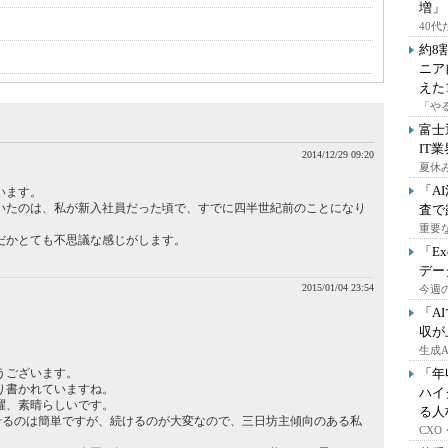
増」
40
約8
ニア
えた
「や
富士
IT
2014/12/29 09:20
夏休
「A
います。
いたのは、私が新入社員だった頃で、すでに四半世紀前のことになり
査で
重要
だかとても不思議な感じがします。
「E
デー
2015/01/04 23:54
今週の
「A
収が
生成
うございます。
「年
り書かれていますね。
ハイ
躍、素晴らしいです。
る人
せるのは簡単ですが、続けるのが大変なので、三日坊主傾向のある私
CX