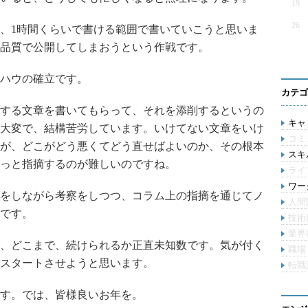
19
26
、1時間くらいで書ける範囲で書いていこうと思いま
品質で公開してしまおうという作戦です。
ハウの確立です。
カテゴ
する文章を書いてもらって、それを添削するというの
キャリ
大変で、結構苦労しています。いけてない文章をいけ
コミ
が、どこがどう悪くてどう直せばよいのか、その根本
スキル
っと指摘するのが難しいのですね。
ライ
ワー
をしながら考察をしつつ、コラム上の指摘を通じてノ
人間
です。
技術
業界
、どこまで、続けられるか正直未知数です。気が付く
職場
スタートさせようと思います。
転職
す。では、皆様良いお年を。