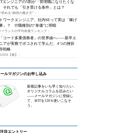
ITエンジニアの5割が「管理職になりたくな
 それでも「引き受ける条件」とは？
が求める“納得の働き方”：
トワークエンジニア、社内SEって実は「稼げ
事」？ IT職種別の“単価”に明暗
フリーランスの平均単価ランキング：
で「コード多重債務者」の世界線へ――新卒エ
ニアが実務でボコされて学んだ、4つの挫折
存戦略
2026【春】：
メールマガジンのお申し込み
新着記事をいち早く知りたい、
オリジナルコラムを読みたい
――メールマガジンに登録し
て、＠ITを120％使いこなそ
う。
注目エントリー