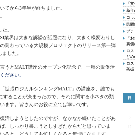
「文
いてから3年半が経ちました。
新年
。
コラ
民間
した。
プチ
SI業界は大きな訴訟が話題になり、大きく様変わりし
「お
裏側
の関わっている大規模プロジェクトのリリース第一弾
ロス
しました。
どめ
ロス
言うとMALT講座のオープン化記念で、一種の販促活
茶振
ください。
「拡張ロジカルシンキングMALT」の講座を、誰でも
うにすることが決まったので、それに関する小ネタの類
日
います。皆さんのお役に立てば幸いです。
5
復活しようとしたのですが、なかなか続いたことがあ
ば、しっかり書こうとしすぎたからだと思っていま
12
いると、どうしても忙しくなると無理になります。