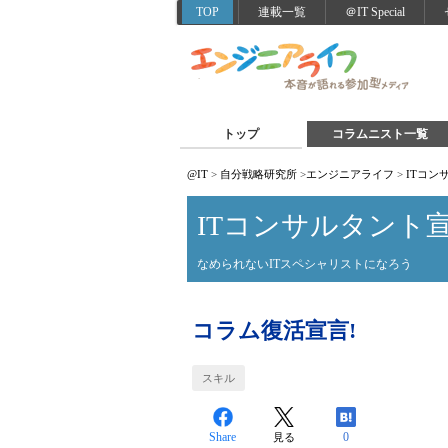
TOP
連載一覧
＠IT Special
トップ
コラムニスト一覧
@IT
>
自分戦略研究所
>
エンジニアライフ
>
ITコン
ITコンサルタント宣
なめられないITスペシャリストになろう
コラム復活宣言!
スキル
Share
0
見る