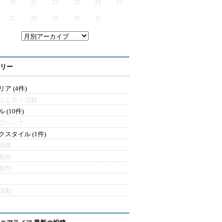
20
21
22
23
24
25
27
28
29
30
31
リー
ア (4件)
ュニティ活動
 (10件)
フハック
クスタイル (1件)
関係
動向
動向
活動