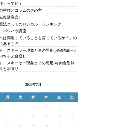
化」って何？
の挨拶とコラムの進め方
ム復活宣言!
療法としてのロジカル・シンキング
・パワハラ講座
れは間違っていることを言っているか？」の
にあるもの
ト・スキーヤー現象とその悪用(5)完結編～と
のちゃぶ台返し
ト・スキーヤー現象とその悪用(4) 肉食型無
りと居直り
2026年7月
月
火
水
木
金
土
1
2
3
4
6
7
8
9
10
11
13
14
15
16
17
18