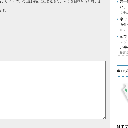
なというとで、今回は短めにゆるゆるなが～くを目指そうと思いま
若手
い」
ます。
若手
ネッ
る仕
IT
AI
ンジ
と生
技育祭
＠IT
はてブ