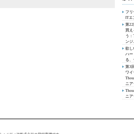
フリ
IT
第2
買え
う：
ンジ
欲し
ハー
る、
第3
ワイ
Th
ニア
Th
ニア