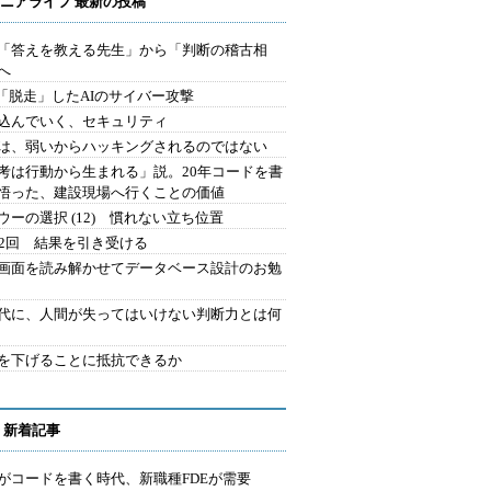
ニアライフ 最新の投稿
を「答えを教える先生」から「判断の稽古相
へ
2.「脱走」したAIのサイバー攻撃
込んでいく、セキュリティ
は、弱いからハッキングされるのではない
考は行動から生まれる」説。20年コードを書
悟った、建設現場へ行くことの価値
ウーの選択 (12) 慣れない立ち位置
42回 結果を引き受ける
で画面を読み解かせてデータベース設計のお勉
時代に、人間が失ってはいけない判断力とは何
を下げることに抵抗できるか
 新着記事
Iがコードを書く時代、新職種FDEが需要