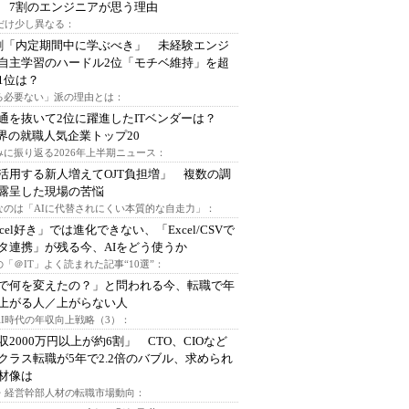
 7割のエンジニアが思う理由
代だけ少し異なる：
割「内定期間中に学ぶべき」 未経験エンジ
自主学習のハードル2位「モチベ維持」を超
1位は？
る必要ない」派の理由とは：
通を抜いて2位に躍進したITベンダーは？
業界の就職人気企業トップ20
みに振り返る2026年上半期ニュース：
I活用する新人増えてOJT負担増」 複数の調
露呈した現場の苦悩
なのは「AIに代替されにくい本質的な自走力」：
xcel好き」では進化できない、「Excel/CSVで
タ連携」が残る今、AIをどう使うか
「＠IT」よく読まれた記事“10選”：
Iで何を変えたの？」と問われる今、転職で年
上がる人／上がらない人
AI時代の年収向上戦略（3）：
収2000万円以上が約6割」 CTO、CIOなど
クラス転職が5年で2.2倍のバブル、求められ
材像は
O・経営幹部人材の転職市場動向：