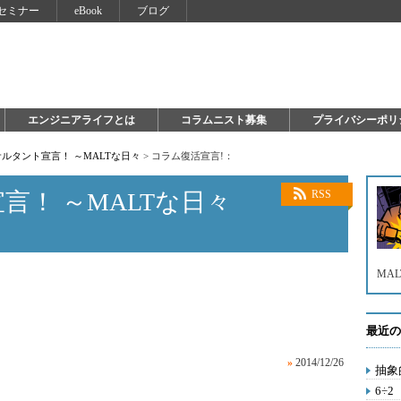
セミナー
eBook
ブログ
エンジニアライフとは
コラムニスト募集
プライバシーポリ
サルタント宣言！ ～MALTな日々
>
コラム復活宣言!：
言！ ～MALTな日々
RSS
MA
最近の
»
2014/12/26
抽象
6÷