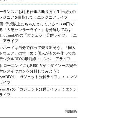
ーランスにおける仕事の断り方：生涯現役の
エンジニアを目指して：エンジニアライフ
2回: 予想以上にちゃんとしている？ 330円で
る「人感センサーライト」を分解してみよ
ThousanDIYの「ガジェット分解ライフ」：エ
ニアライフ
いハードは自分で作って売り出そう。「同人
ドウェア」のすゝめ：個人がものを作って売
デジタルDIYの最前線：エンジニアライフ
回: ローエンドにもRISC-Vが！ダイソーの完全
ヤレスイヤホンを分解してみよう：
ousanDIYの「ガジェット分解ライフ」：エンジ
ライフ
ousanDIYの「ガジェット分解ライフ」：エンジ
ライフ
利用規約