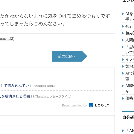
エンジ
AI
たかわからないように気をつけて進めるつもりです
手」
ってしまったらごめんなさい。
48
包み
mment(2)
人間
「思
いて
前の投稿へ
イノ
第7
AI
強
として踏み込んでいく
AI
PR(dentsu Japan)
か
入を成功させる理由
PR(ITmedia エンタープライズ)
価格
Recommended by
自分研
「A