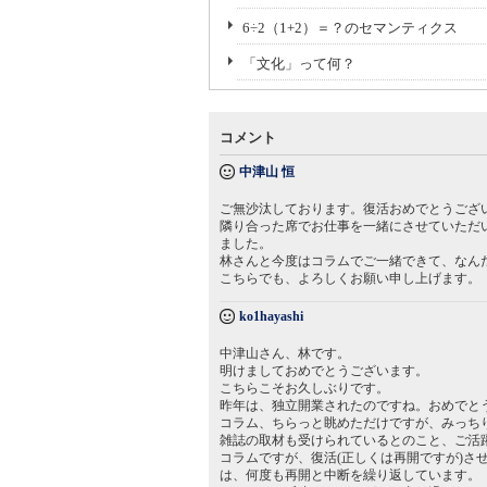
6÷2（1+2）＝？のセマンティクス
「文化」って何？
コメント
中津山 恒
ご無沙汰しております。復活おめでとうござ
隣り合った席でお仕事を一緒にさせていただ
ました。
林さんと今度はコラムでご一緒できて、なん
こちらでも、よろしくお願い申し上げます。
ko1hayashi
中津山さん、林です。
明けましておめでとうございます。
こちらこそお久しぶりです。
昨年は、独立開業されたのですね。おめでと
コラム、ちらっと眺めただけですが、みっち
雑誌の取材も受けられているとのこと、ご活
コラムですが、復活(正しくは再開ですが)さ
は、何度も再開と中断を繰り返しています。