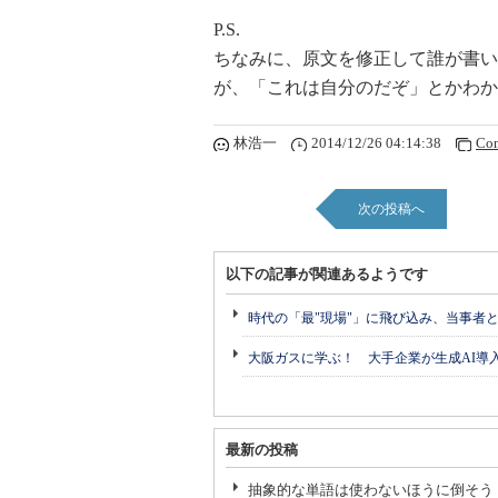
P.S.
ちなみに、原文を修正して誰が書い
が、「これは自分のだぞ」とかわか
林浩一
2014/12/26 04:14:38
Co
次の投稿へ
以下の記事が関連あるようです
時代の「最"現場"」に飛び込み、当事者
大阪ガスに学ぶ！ 大手企業が生成AI導
最新の投稿
抽象的な単語は使わないほうに倒そう